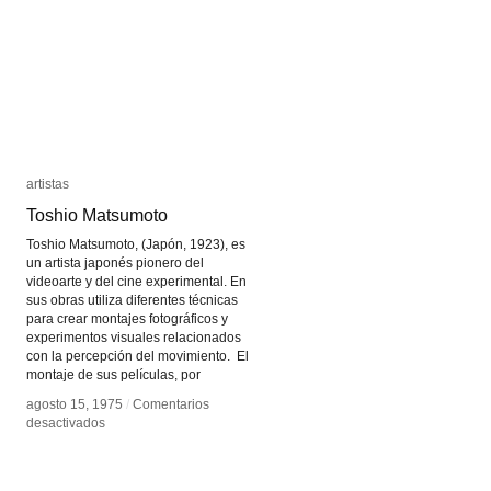
artistas
artistas
Toshio Matsumoto
Toshio Matsumoto
Toshio Matsumoto, (Japón, 1923), es
un artista japonés pionero del
videoarte y del cine experimental. En
sus obras utiliza diferentes técnicas
para crear montajes fotográficos y
experimentos visuales relacionados
con la percepción del movimiento. El
montaje de sus películas, por
agosto 15, 1975
agosto 15, 1975
/
/
Comentarios
Comentarios
en
en
desactivados
desactivados
Toshio
Toshio
Matsumoto
Matsumoto