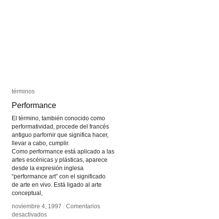
términos
términos
Performance
Performance
El término, también conocido como
performatividad, procede del francés
antiguo parfornir que significa hacer,
llevar a cabo, cumplir.
Como performance está aplicado a las
artes escénicas y plásticas, aparece
desde la expresión inglesa
“performance art” con el significado
de arte en vivo. Está ligado al arte
conceptual,
noviembre 4, 1997
noviembre 4, 1997
/
/
Comentarios
Comentarios
en
en
desactivados
desactivados