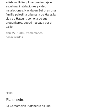
artista multidisciplinar que trabaja en
escultura, instalaciones y video
instalaciones. Nacida en Beirut en una
familia palestina originaria de Haifa, la
vida de Hatoum, como la de sus
progenitores, quedó marcada por el
exilio.
abril 22, 1988
abril 22, 1988
/
/
Comentarios
Comentarios
en
en
desactivados
desactivados
Mona
Mona
Hatoum
Hatoum
sitios
sitios
Platohedro
Platohedro
La Corporación Platohedro es una