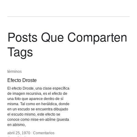
Posts Que Comparten
Tags
términos
términos
Efecto Droste
Efecto Droste
El efecto Droste, una clase específica
de imagen recursiva, es el efecto de
una foto que aparece dentro de sí
misma. Tal como en heráldica, donde
en un escudo se encuentra dibujado
el escudo mismo, este efecto se
conoce como mise-en-abîme (puesta
en abismo,
abril 25, 1970
abril 25, 1970
/
/
Comentarios
Comentarios