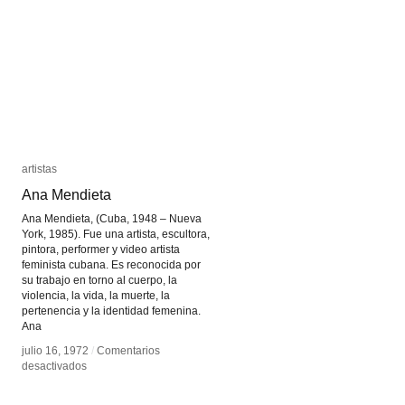
artistas
artistas
Ana Mendieta
Ana Mendieta
Ana Mendieta, (Cuba, 1948 – Nueva
York, 1985). Fue una artista, escultora,
pintora, performer y video artista
feminista cubana. Es reconocida por
su trabajo en torno al cuerpo, la
violencia, la vida, la muerte, la
pertenencia y la identidad femenina.
Ana
julio 16, 1972
julio 16, 1972
/
/
Comentarios
Comentarios
en
en
desactivados
desactivados
Ana
Ana
Mendieta
Mendieta