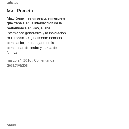
artistas
artistas
Matt Romein
Matt Romein
Matt Romein es un artista e intérprete
que trabaja en la intersección de la
performance en vivo, el arte
informático generativo y la instalación
multimedia. Originalmente formado
como actor, ha trabajado en la
comunidad de teatro y danza de
Nueva
marzo 24, 2016
marzo 24, 2016
/
/
Comentarios
Comentarios
en
en
desactivados
desactivados
Matt
Matt
Romein
Romein
obras
obras