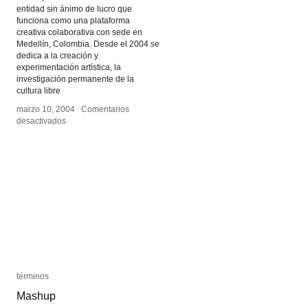
entidad sin ánimo de lucro que
funciona como una plataforma
creativa colaborativa con sede en
Medellín, Colombia. Desde el 2004 se
dedica a la creación y
experimentación artística, la
investigación permanente de la
cultura libre
marzo 10, 2004
marzo 10, 2004
/
/
Comentarios
Comentarios
en
en
desactivados
desactivados
Platohedro
Platohedro
términos
términos
Mashup
Mashup