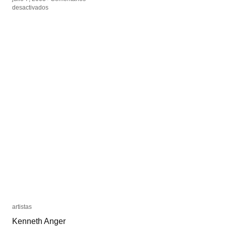
en
en
desactivados
desactivados
Profanaciones
Profanaciones
artistas
artistas
Kenneth Anger
Kenneth Anger