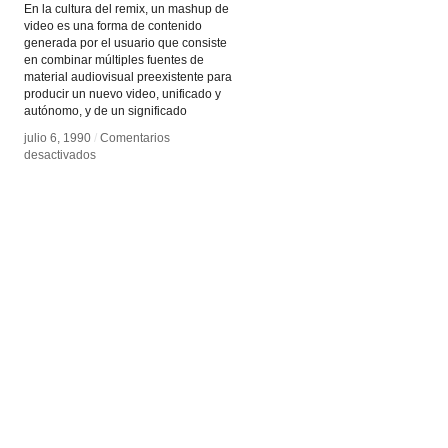
En la cultura del remix, un mashup de
video es una forma de contenido
generada por el usuario que consiste
en combinar múltiples fuentes de
material audiovisual preexistente para
producir un nuevo video, unificado y
autónomo, y de un significado
julio 6, 1990
julio 6, 1990
/
/
Comentarios
Comentarios
en
en
desactivados
desactivados
Mashup
Mashup