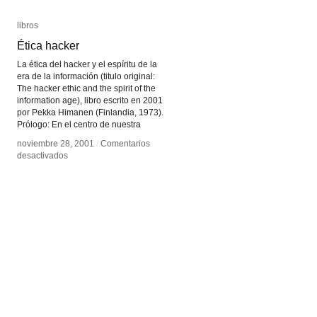
libros
libros
Ética hacker
Ética hacker
La ética del hacker y el espíritu de la
era de la información (titulo original:
The hacker ethic and the spirit of the
information age), libro escrito en 2001
por Pekka Himanen (Finlandia, 1973).
Prólogo: En el centro de nuestra
noviembre 28, 2001
noviembre 28, 2001
/
/
Comentarios
Comentarios
en
en
desactivados
desactivados
Ética
Ética
hacker
hacker