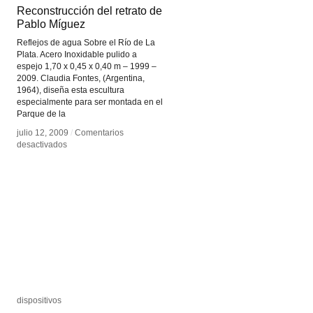
Reconstrucción del retrato de
Reconstrucción del retrato de
Pablo Míguez
Pablo Míguez
Reflejos de agua Sobre el Río de La
Plata. Acero Inoxidable pulido a
espejo 1,70 x 0,45 x 0,40 m – 1999 –
2009. Claudia Fontes, (Argentina,
1964), diseña esta escultura
especialmente para ser montada en el
Parque de la
julio 12, 2009
julio 12, 2009
/
/
Comentarios
Comentarios
en
en
desactivados
desactivados
Reconstrucción
Reconstrucción
del
del
retrato
retrato
de
de
Pablo
Pablo
Míguez
Míguez
dispositivos
dispositivos