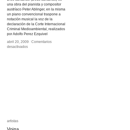
una obra del pianista y compositor
austríaco Peter Ablinger, en la misma
un piano convencional traspone a
notación musical la voz de la
declaración de la Corte Internacional
Criminal Medioambiental, realizados
por Adolfo Perez Ezquivel
abril 20, 2009
abril 20, 2009
/
/
Comentarios
Comentarios
en
en
desactivados
desactivados
Dios
Dios
cantando
cantando
artistas
artistas
Voina
Voina