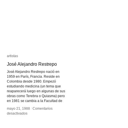
artistas
artistas
José Alejandro Restrepo
José Alejandro Restrepo
José Alejandro Restrepo nació en
1959 en París, Francia. Reside en
Colombia desde 1980. Empezó
estudiando medicina (un tema que
reaparecerá luego en algunas de sus
obras como Terebra o Quiasma) pero
en 1981 se cambia a la Facultad de
mayo 21, 1988
mayo 21, 1988
/
/
Comentarios
Comentarios
en
en
desactivados
desactivados
José
José
Alejandro
Alejandro
Restrepo
Restrepo