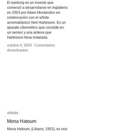
El eyeborg es un invento que
comenzó a desarrollarse en Inglaterra
en 2003 por Adam Montandon en
colaboración con el artista
acromatópsico Neil Harbisson. Es un
aparato cibernético que consiste en
un sensor y una antena que
Harbisson lleva instalada
octubre 4, 2003
octubre 4, 2003
/
/
Comentarios
Comentarios
en
en
desactivados
desactivados
Eyeborg
Eyeborg
artistas
artistas
Mona Hatoum
Mona Hatoum
Mona Hatoum, (Líbano, 1952), es una