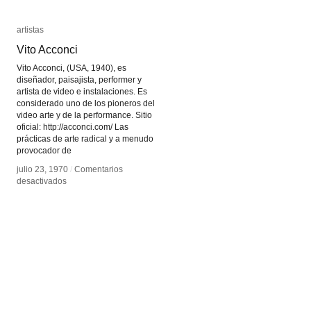
artistas
artistas
Vito Acconci
Vito Acconci
Vito Acconci, (USA, 1940), es
diseñador, paisajista, performer y
artista de video e instalaciones. Es
considerado uno de los pioneros del
video arte y de la performance. Sitio
oficial: http://acconci.com/ Las
prácticas de arte radical y a menudo
provocador de
julio 23, 1970
julio 23, 1970
/
/
Comentarios
Comentarios
en
en
desactivados
desactivados
Vito
Vito
Acconci
Acconci