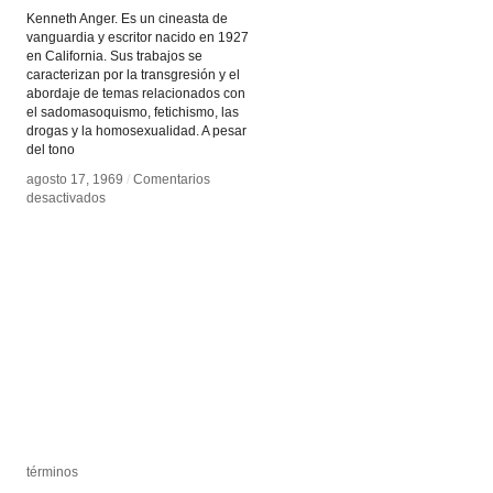
Kenneth Anger. Es un cineasta de
vanguardia y escritor nacido en 1927
en California. Sus trabajos se
caracterizan por la transgresión y el
abordaje de temas relacionados con
el sadomasoquismo, fetichismo, las
drogas y la homosexualidad. A pesar
del tono
agosto 17, 1969
agosto 17, 1969
/
/
Comentarios
Comentarios
en
en
desactivados
desactivados
Kenneth
Kenneth
Anger
Anger
términos
términos