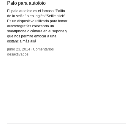
Palo para autofoto
Palo para autofoto
El palo autofoto es el famoso “Palito
de la selfie” o en inglés “Seflie stick”.
Es un dispositivo utilizado para tomar
autofotografías colocando un
smartphone o cámara en el soporte y
que nos permite enfocar a una
distancia más allá
junio 23, 2014
junio 23, 2014
/
/
Comentarios
Comentarios
en
en
desactivados
desactivados
Palo
Palo
para
para
autofoto
autofoto