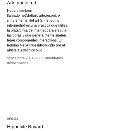
Arte punto red
Arte punto red
Net.art, también
llamado net(dot)art, arte.en.red, o
simplemente Net art (sin el punto
intermedio) es una práctica que utiliza
la plataforma de Internet para ejecutar
las obras y que generalmente suelen
tener componentes interactivos. El
término Net Art fue introducido por el
artista electrónico Vuc
septiembre 20, 1995
septiembre 20, 1995
/
/
Comentarios
Comentarios
en
en
desactivados
desactivados
Arte
Arte
punto
punto
red
red
artistas
artistas
Hippolyte Bayard
Hippolyte Bayard