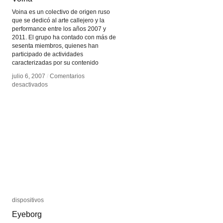
Voina es un colectivo de origen ruso
que se dedicó al arte callejero y la
performance entre los años 2007 y
2011. El grupo ha contado con más de
sesenta miembros, quienes han
participado de actividades
caracterizadas por su contenido
julio 6, 2007
julio 6, 2007
/
/
Comentarios
Comentarios
en
en
desactivados
desactivados
Voina
Voina
dispositivos
dispositivos
Eyeborg
Eyeborg