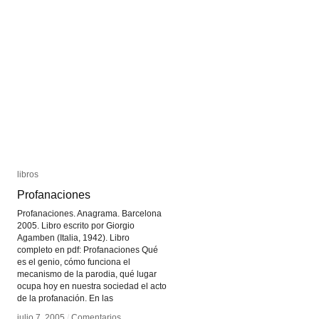
Performance
Performance
libros
libros
Profanaciones
Profanaciones
Profanaciones. Anagrama. Barcelona
2005. Libro escrito por Giorgio
Agamben (Italia, 1942). Libro
completo en pdf: Profanaciones Qué
es el genio, cómo funciona el
mecanismo de la parodia, qué lugar
ocupa hoy en nuestra sociedad el acto
de la profanación. En las
julio 7, 2005
julio 7, 2005
/
/
Comentarios
Comentarios