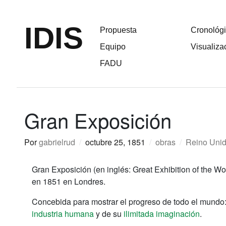
IDIS
Propuesta
Cronológ
Equipo
Visualiza
FADU
Gran Exposición
Por
gabrielrud
/
octubre 25, 1851
/
obras
/
Reino Uni
Gran Exposición (en inglés: Great Exhibition of the Wo
en 1851 en Londres.
Concebida para mostrar el progreso de todo el mundo: 
industria humana
y de su
ilimitada imaginación
.