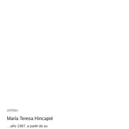
artistas
artistas
María Teresa Hincapié
María Teresa Hincapié
…año 1987, a partir de su