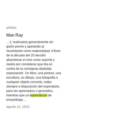
artistas
artistas
Man Ray
Man Ray
…1; realizados generalmente sin
guión previo y apelando al
movimiento como materialidad. A fines
de la década del 20 decidió
abandonar el cine como soporte y
medio por considerar que iba en
contra de la consignas dadaísta
expresando¨ Un libro, una pintura, una
escultura, un dibujo, una fotografía o
cualquier objeto concreto, están
siempre a disposición del espectador,
para ser apreciados o ignorados,
mientras que un
espectáculo
espectáculo
de
ensamblaje…
agosto 31, 1923
agosto 31, 1923
/
/