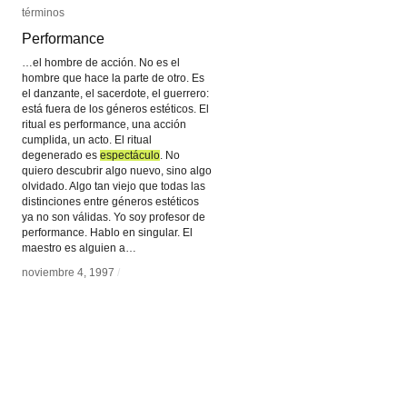
términos
términos
Performance
Performance
…el hombre de acción. No es el
hombre que hace la parte de otro. Es
el danzante, el sacerdote, el guerrero:
está fuera de los géneros estéticos. El
ritual es performance, una acción
cumplida, un acto. El ritual
degenerado es
espectáculo
espectáculo
. No
quiero descubrir algo nuevo, sino algo
olvidado. Algo tan viejo que todas las
distinciones entre géneros estéticos
ya no son válidas. Yo soy profesor de
performance. Hablo en singular. El
maestro es alguien a…
noviembre 4, 1997
noviembre 4, 1997
/
/