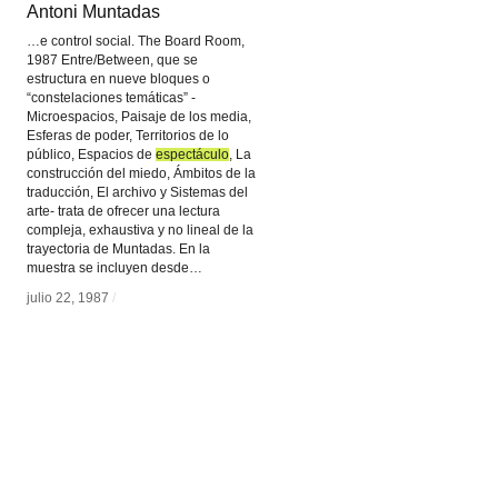
Antoni Muntadas
Antoni Muntadas
…e control social. The Board Room,
1987 Entre/Between, que se
estructura en nueve bloques o
“constelaciones temáticas” -
Microespacios, Paisaje de los media,
Esferas de poder, Territorios de lo
público, Espacios de
espectáculo
espectáculo
, La
construcción del miedo, Ámbitos de la
traducción, El archivo y Sistemas del
arte- trata de ofrecer una lectura
compleja, exhaustiva y no lineal de la
trayectoria de Muntadas. En la
muestra se incluyen desde…
julio 22, 1987
julio 22, 1987
/
/