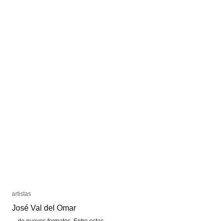
artistas
artistas
José Val del Omar
José Val del Omar