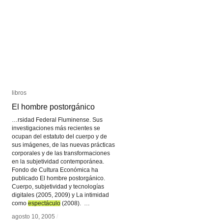
libros
libros
El hombre postorgánico
El hombre postorgánico
…rsidad Federal Fluminense. Sus
investigaciones más recientes se
ocupan del estatuto del cuerpo y de
sus imágenes, de las nuevas prácticas
corporales y de las transformaciones
en la subjetividad contemporánea.
Fondo de Cultura Económica ha
publicado El hombre postorgánico.
Cuerpo, subjetividad y tecnologías
digitales (2005, 2009) y La intimidad
como
espectáculo
espectáculo
(2008). …
agosto 10, 2005
agosto 10, 2005
/
/