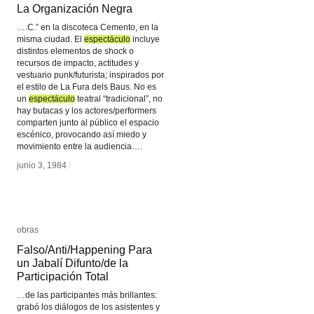
La Organización Negra
La Organización Negra
….C.” en la discoteca Cemento, en la
misma ciudad. El
espectáculo
espectáculo
incluye
distintos elementos de shock o
recursos de impacto, actitudes y
vestuario punk/futurista; inspirados por
el estilo de La Fura dels Baus. No es
un
espectáculo
espectáculo
teatral “tradicional”, no
hay butacas y los actores/performers
comparten junto al público el espacio
escénico, provocando así miedo y
movimiento entre la audiencia….
junio 3, 1984
junio 3, 1984
/
/
obras
obras
Falso/Anti/Happening Para
Falso/Anti/Happening Para
un Jabalí Difunto/de la
un Jabalí Difunto/de la
Participación Total
Participación Total
…de las participantes más brillantes:
grabó los diálogos de los asistentes y