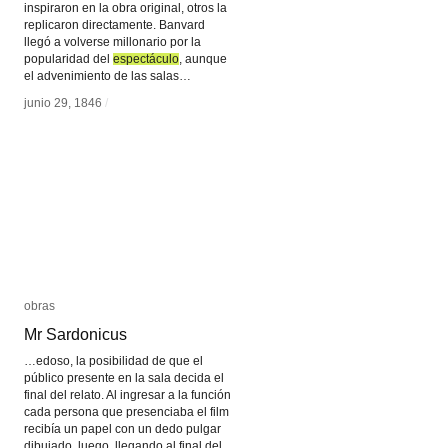
inspiraron en la obra original, otros la
replicaron directamente. Banvard
llegó a volverse millonario por la
popularidad del
espectáculo
espectáculo
, aunque
el advenimiento de las salas…
junio 29, 1846
junio 29, 1846
/
/
obras
obras
Mr Sardonicus
Mr Sardonicus
…edoso, la posibilidad de que el
público presente en la sala decida el
final del relato. Al ingresar a la función
cada persona que presenciaba el film
recibía un papel con un dedo pulgar
dibujado, luego, llegando al final del