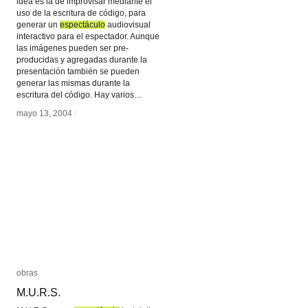
idea es la de improvisar mediante el
uso de la escritura de código, para
generar un
espectáculo
espectáculo
audiovisual
interactivo para el espectador. Aunque
las imágenes pueden ser pre-
producidas y agregadas durante la
presentación también se pueden
generar las mismas durante la
escritura del código. Hay varios…
mayo 13, 2004
mayo 13, 2004
/
/
obras
obras
M.U.R.S.
M.U.R.S.