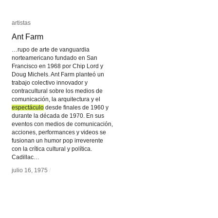
artistas
artistas
Ant Farm
Ant Farm
…rupo de arte de vanguardia
norteamericano fundado en San
Francisco en 1968 por Chip Lord y
Doug Michels. Ant Farm planteó un
trabajo colectivo innovador y
contracultural sobre los medios de
comunicación, la arquitectura y el
espectáculo
espectáculo
desde finales de 1960 y
durante la década de 1970. En sus
eventos con medios de comunicación,
acciones, performances y videos se
fusionan un humor pop irreverente
con la crítica cultural y política.
Cadillac…
julio 16, 1975
julio 16, 1975
/
/