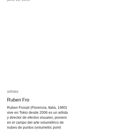
artistas
artistas
Ruben Fro
Ruben Fro
Ruben Frosali (Florencia, Italia, 1980)
vive en Tokio desde 2006 es un artista
y director de efectos visuales, pionero
en el campo del arte volumétrico de
nubes de puntos (volumetric point