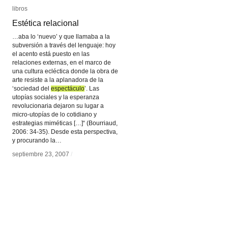
libros
libros
Estética relacional
Estética relacional
…aba lo ‘nuevo’ y que llamaba a la
subversión a través del lenguaje: hoy
el acento está puesto en las
relaciones externas, en el marco de
una cultura ecléctica donde la obra de
arte resiste a la aplanadora de la
‘sociedad del
espectáculo
espectáculo
’. Las
utopías sociales y la esperanza
revolucionaria dejaron su lugar a
micro-utopías de lo cotidiano y
estrategias miméticas […]“ (Bourriaud,
2006: 34-35). Desde esta perspectiva,
y procurando la…
septiembre 23, 2007
septiembre 23, 2007
/
/