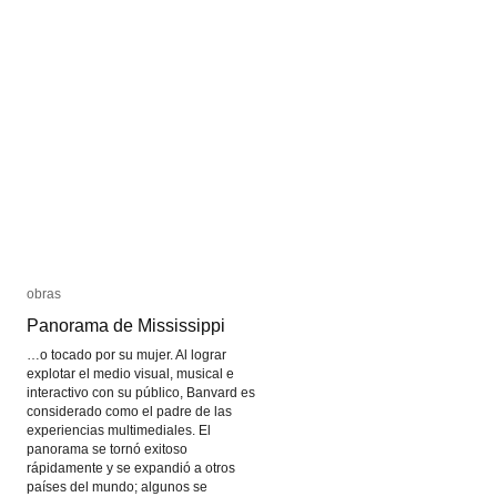
obras
obras
Panorama de Mississippi
Panorama de Mississippi
…o tocado por su mujer. Al lograr
explotar el medio visual, musical e
interactivo con su público, Banvard es
considerado como el padre de las
experiencias multimediales. El
panorama se tornó exitoso
rápidamente y se expandió a otros
países del mundo; algunos se