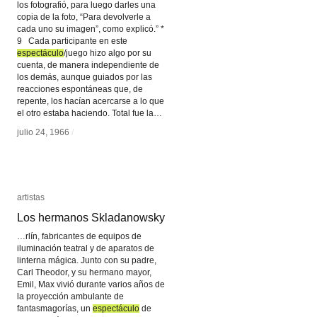
los fotografió, para luego darles una
copia de la foto, “Para devolverle a
cada uno su imagen”, como explicó.” *
9 Cada participante en este
espectáculo
espectáculo
/juego hizo algo por su
cuenta, de manera independiente de
los demás, aunque guiados por las
reacciones espontáneas que, de
repente, los hacían acercarse a lo que
el otro estaba haciendo. Total fue la…
julio 24, 1966
julio 24, 1966
/
/
artistas
artistas
Los hermanos Skladanowsky
Los hermanos Skladanowsky
…rlín, fabricantes de equipos de
iluminación teatral y de aparatos de
linterna mágica. Junto con su padre,
Carl Theodor, y su hermano mayor,
Emil, Max vivió durante varios años de
la proyección ambulante de
fantasmagorías, un
espectáculo
espectáculo
de