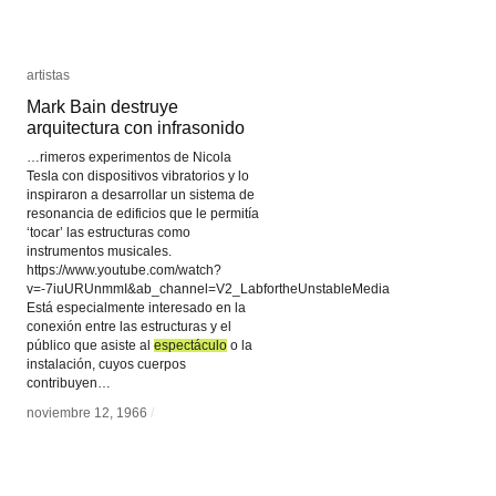
artistas
artistas
Mark Bain destruye
Mark Bain destruye arquitectura con
arquitectura con infrasonido
infrasonido
…rimeros experimentos de Nicola
Tesla con dispositivos vibratorios y lo
inspiraron a desarrollar un sistema de
resonancia de edificios que le permitía
‘tocar’ las estructuras como
instrumentos musicales.
https://www.youtube.com/watch?
v=-7iuURUnmmI&ab_channel=V2_LabfortheUnstableMedia
espectáculo
Está especialmente interesado en la
conexión entre las estructuras y el
noviembre 12, 1966
/
público que asiste al
espectáculo
o la
instalación, cuyos cuerpos
contribuyen…
noviembre 12, 1966
/