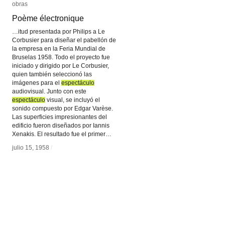
obras
obras
Poème électronique
Poème électronique
…itud presentada por Philips a Le
Corbusier para diseñar el pabellón de
la empresa en la Feria Mundial de
Bruselas 1958. Todo el proyecto fue
iniciado y dirigido por Le Corbusier,
quien también seleccionó las
imágenes para el
espectáculo
espectáculo
audiovisual. Junto con este
espectáculo
espectáculo
visual, se incluyó el
sonido compuesto por Edgar Varèse.
Las superficies impresionantes del
edificio fueron diseñados por Iannis
Xenakis. El resultado fue el primer…
julio 15, 1958
julio 15, 1958
/
/