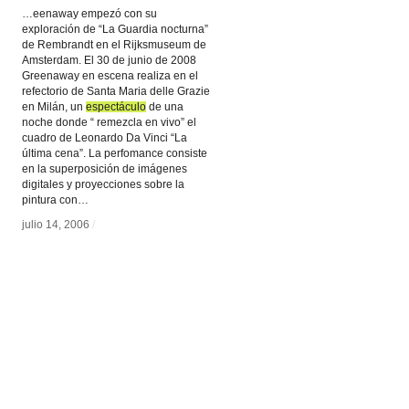
…eenaway empezó con su
exploración de “La Guardia nocturna”
de Rembrandt en el Rijksmuseum de
Amsterdam. El 30 de junio de 2008
Greenaway en escena realiza en el
refectorio de Santa Maria delle Grazie
en Milán, un
espectáculo
espectáculo
de una
noche donde “ remezcla en vivo” el
cuadro de Leonardo Da Vinci “La
última cena”. La perfomance consiste
en la superposición de imágenes
digitales y proyecciones sobre la
pintura con…
julio 14, 2006
julio 14, 2006
/
/