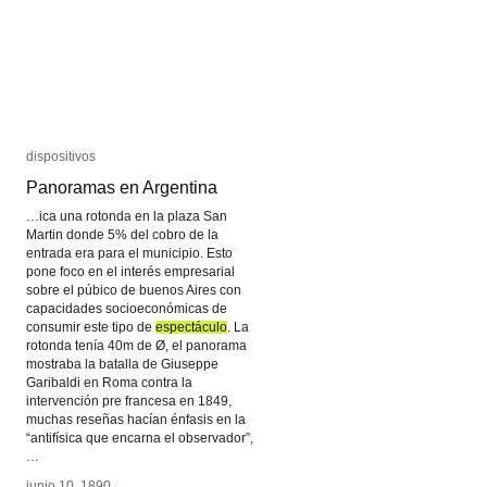
dispositivos
dispositivos
Panoramas en Argentina
Panoramas en Argentina
…ica una rotonda en la plaza San
Martin donde 5% del cobro de la
entrada era para el municipio. Esto
pone foco en el interés empresarial
sobre el púbico de buenos Aires con
capacidades socioeconómicas de
consumir este tipo de
espectáculo
espectáculo
. La
rotonda tenía 40m de Ø, el panorama
mostraba la batalla de Giuseppe
Garibaldi en Roma contra la
intervención pre francesa en 1849,
muchas reseñas hacían énfasis en la
“antifísica que encarna el observador”,
…
junio 10, 1890
junio 10, 1890
/
/