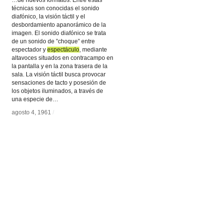
…de nuevos formatos. Entre estas
técnicas son conocidas el sonido
diafónico, la visión táctil y el
desbordamiento apanorámico de la
imagen. El sonido diafónico se trata
de un sonido de ”choque” entre
espectador y
espectáculo
espectáculo
, mediante
altavoces situados en contracampo en
la pantalla y en la zona trasera de la
sala. La visión táctil busca provocar
sensaciones de tacto y posesión de
los objetos iluminados, a través de
una especie de…
agosto 4, 1961
agosto 4, 1961
/
/