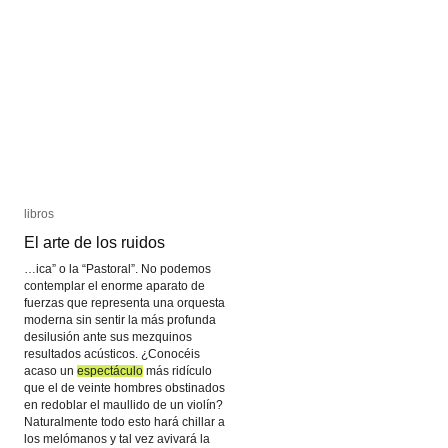
libros
libros
El arte de los ruidos
El arte de los ruidos
…ica” o la “Pastoral”. No podemos
contemplar el enorme aparato de
fuerzas que representa una orquesta
moderna sin sentir la más profunda
desilusión ante sus mezquinos
resultados acústicos. ¿Conocéis
acaso un
espectáculo
espectáculo
más ridículo
que el de veinte hombres obstinados
en redoblar el maullido de un violín?
Naturalmente todo esto hará chillar a
los melómanos y tal vez avivará la