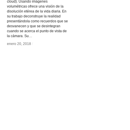
cloud). Usando imágenes
volumétricas ofrece una visión de la
disolución etérea de la vida diaria. En
su trabajo deconstruye la realidad
presentándola como recuerdos que se
desvanecen y que se desintegran
cuando se acerca el punto de vista de
la cámara. Su…
enero 20, 2018
enero 20, 2018
/
/