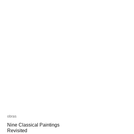
obras
obras
Nine Classical Paintings
Nine Classical Paintings
Revisited
Revisited