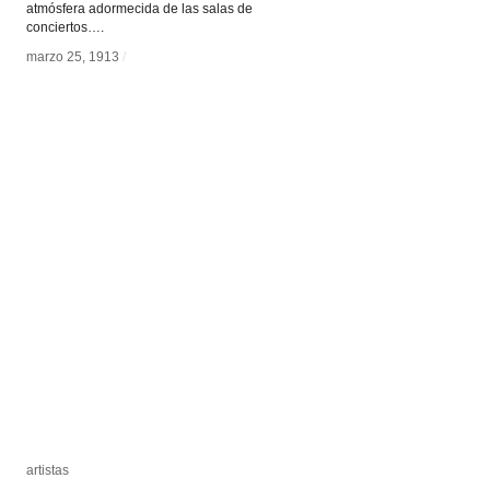
atmósfera adormecida de las salas de
conciertos….
marzo 25, 1913
marzo 25, 1913
/
/
artistas
artistas