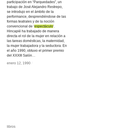
participación en “Parquedades”, un
trabajo de José Alejandro Restrepo,
se introdujo en el ámbito de la
performance, desprendiéndose de las
formas teatrales y de la noción
convencional de ‘
espectáculo
espectáculo
’.
Hincapié ha trabajado de manera
directa el rol de la mujer en relación a
las tareas domésticas, la maternidad,
la mujer trabajadora y la seductora. En
el año 1990, obtuvo el primer premio
del XXXIII Salón…
enero 12, 1990
enero 12, 1990
/
/
libros
libros