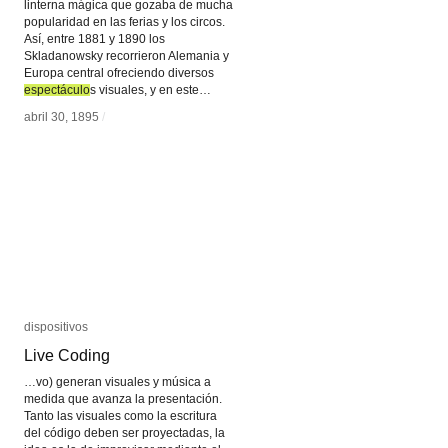
linterna mágica que gozaba de mucha
popularidad en las ferias y los circos.
Así, entre 1881 y 1890 los
Skladanowsky recorrieron Alemania y
Europa central ofreciendo diversos
espectáculo
espectáculo
s visuales, y en este…
abril 30, 1895
abril 30, 1895
/
/
dispositivos
dispositivos
Live Coding
Live Coding
…vo) generan visuales y música a
medida que avanza la presentación.
Tanto las visuales como la escritura
del código deben ser proyectadas, la