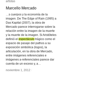
artistas
artistas
Marcello Mercado
Marcello Mercado
…s cuerpos y la economía de la
imagen. De The Edge of Rain (1995) a
Das Kapital (2007), la obra de
Mercado parece interrogarse sobre la
relación entre la imagen de la muerte
y la muerte de la imagen. Si Aristóteles
definió el
espectáculo
espectáculo
trágico como el
espacio de pasaje del pathos a su
exposición simbólica (logos), la
articulación, en la obra de Mercado,
entre imágenes referenciales e
imágenes a-referenciales parece dar
cuenta de un exceso y, a…
noviembre 1, 2012
noviembre 1, 2012
/
/