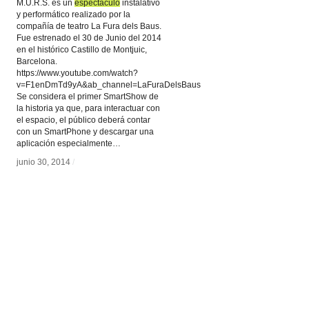
M.U.R.S. es un
espectáculo
espectáculo
instalativo
y performático realizado por la
compañía de teatro La Fura dels Baus.
Fue estrenado el 30 de Junio del 2014
en el histórico Castillo de Montjuic,
Barcelona.
https://www.youtube.com/watch?
v=F1enDmTd9yA&ab_channel=LaFuraDelsBaus
Se considera el primer SmartShow de
la historia ya que, para interactuar con
el espacio, el público deberá contar
junio 30, 2014
/
con un SmartPhone y descargar una
aplicación especialmente…
junio 30, 2014
/