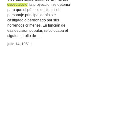
espectáculo
espectáculo
, la proyección se detenía
para que el público decida si el
personaje principal debía ser
castigado o perdonado por sus
horrendos crímenes. En función de
esa decisión popular, se colocaba el
siguiente rollo de…
julio 14, 1961
julio 14, 1961
/
/