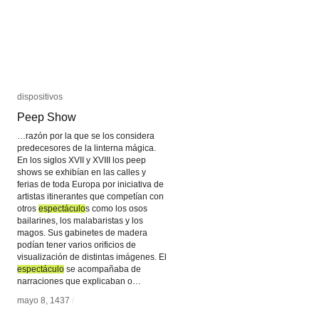
dispositivos
dispositivos
Peep Show
Peep Show
…razón por la que se los considera
predecesores de la linterna mágica.
En los siglos XVII y XVIII los peep
shows se exhibían en las calles y
ferias de toda Europa por iniciativa de
artistas itinerantes que competían con
otros
espectáculo
espectáculo
s como los osos
bailarines, los malabaristas y los
magos. Sus gabinetes de madera
podían tener varios orificios de
visualización de distintas imágenes. El
espectáculo
espectáculo
se acompañaba de
narraciones que explicaban o…
mayo 8, 1437
mayo 8, 1437
/
/