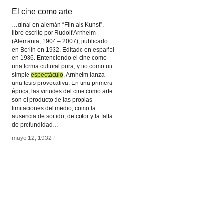
El cine como arte
El cine como arte
…ginal en alemán “Filn als Kunst”,
libro escrito por Rudolf Arnheim
(Alemania, 1904 – 2007), publicado
en Berlín en 1932. Editado en español
en 1986. Entendiendo el cine como
una forma cultural pura, y no como un
simple
espectáculo
espectáculo
, Arnheim lanza
una tesis provocativa. En una primera
época, las virtudes del cine como arte
son el producto de las propias
limitaciones del medio, como la
ausencia de sonido, de color y la falta
de profundidad…
mayo 12, 1932
mayo 12, 1932
/
/