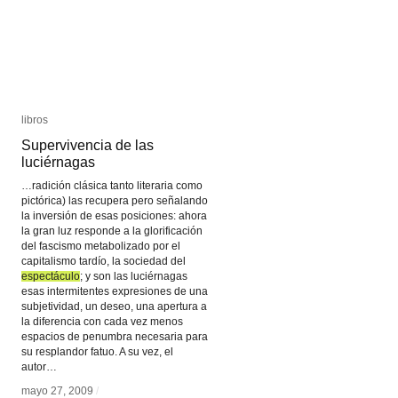
libros
libros
Supervivencia de las
Supervivencia de las
luciérnagas
luciérnagas
…radición clásica tanto literaria como
pictórica) las recupera pero señalando
la inversión de esas posiciones: ahora
la gran luz responde a la glorificación
del fascismo metabolizado por el
capitalismo tardío, la sociedad del
espectáculo
espectáculo
; y son las luciérnagas
esas intermitentes expresiones de una
subjetividad, un deseo, una apertura a
la diferencia con cada vez menos
espacios de penumbra necesaria para
su resplandor fatuo. A su vez, el
autor…
mayo 27, 2009
mayo 27, 2009
/
/