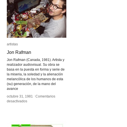
artistas
artistas
Jon Rafman
Jon Rafman
Jon Rafman (Canada, 1981). Artista y
realizador audiovisual. Su obra se
basa en la puesta en forma y serie de
la miseria, la soledad y la alienación
melancólica de los humanos de esta
(su) generación, de la mano del
avance
octubre 31, 1981
octubre 31, 1981
/
/
Comentarios
Comentarios
en
en
desactivados
desactivados
Jon
Jon
Rafman
Rafman