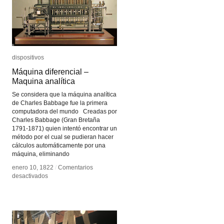
dispositivos
dispositivos
Máquina diferencial –
Máquina diferencial –
Maquina analítica
Maquina analítica
Se considera que la máquina analítica
de Charles Babbage fue la primera
computadora del mundo Creadas por
Charles Babbage (Gran Bretaña
1791-1871) quien intentó encontrar un
método por el cual se pudieran hacer
cálculos automáticamente por una
máquina, eliminando
enero 10, 1822
enero 10, 1822
/
/
Comentarios
Comentarios
en
en
desactivados
desactivados
Máquina
Máquina
diferencial
diferencial
–
–
Maquina
Maquina
analítica
analítica