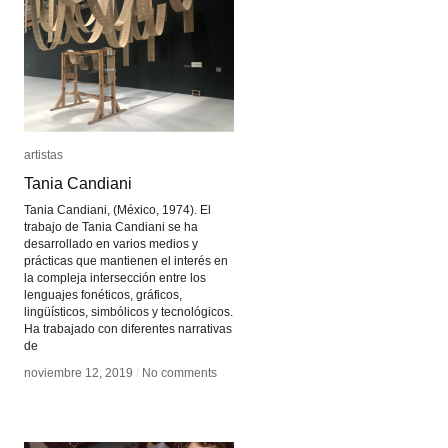
artistas
artistas
Tania Candiani
Tania Candiani
Tania Candiani, (México, 1974). El
trabajo de Tania Candiani se ha
desarrollado en varios medios y
prácticas que mantienen el interés en
la compleja intersección entre los
lenguajes fonéticos, gráficos,
lingüísticos, simbólicos y tecnológicos.
Ha trabajado con diferentes narrativas
de
noviembre 12, 2019
noviembre 12, 2019
/
/
No comments
No comments