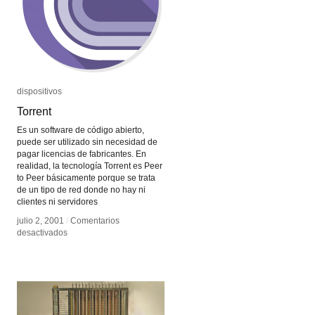
dispositivos
dispositivos
Torrent
Torrent
Es un software de código abierto,
puede ser utilizado sin necesidad de
pagar licencias de fabricantes. En
realidad, la tecnología Torrent es Peer
to Peer básicamente porque se trata
de un tipo de red donde no hay ni
clientes ni servidores
julio 2, 2001
julio 2, 2001
/
/
Comentarios
Comentarios
en
en
desactivados
desactivados
Torrent
Torrent