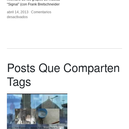
“Signal” (con Frank Bretschneider
abril 14, 2013
abril 14, 2013
/
/
Comentarios
Comentarios
en
en
desactivados
desactivados
Carsten
Carsten
Nicolai
Nicolai
Posts Que Comparten
Tags