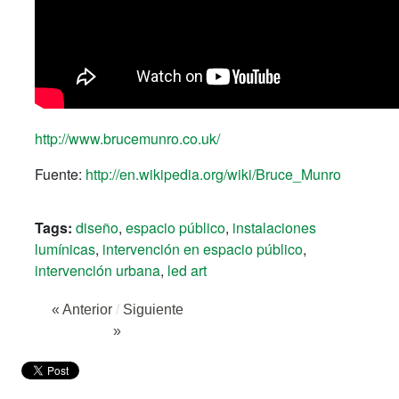
http://www.brucemunro.co.uk/
Fuente:
http://en.wikipedia.org/wiki/Bruce_Munro
Tags:
diseño
,
espacio público
,
instalaciones
lumínicas
,
intervención en espacio público
,
intervención urbana
,
led art
« Anterior
/
Siguiente
»