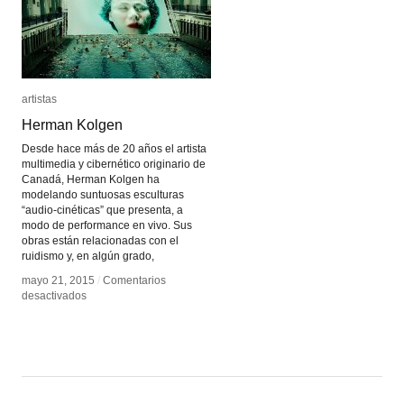
artistas
artistas
Herman Kolgen
Herman Kolgen
Desde hace más de 20 años el artista
multimedia y cibernético originario de
Canadá, Herman Kolgen ha
modelando suntuosas esculturas
“audio-cinéticas” que presenta, a
modo de performance en vivo. Sus
obras están relacionadas con el
ruidismo y, en algún grado,
mayo 21, 2015
mayo 21, 2015
/
/
Comentarios
Comentarios
en
en
desactivados
desactivados
Herman
Herman
Kolgen
Kolgen