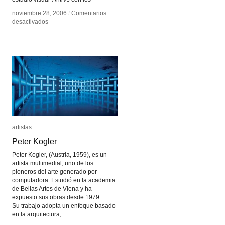
noviembre 28, 2006
noviembre 28, 2006
/
/
Comentarios
Comentarios
en
en
desactivados
desactivados
Joanie
Joanie
Lemercier
Lemercier
artistas
artistas
Peter Kogler
Peter Kogler
Peter Kogler, (Austria, 1959), es un
artista multimedial, uno de los
pioneros del arte generado por
computadora. Estudió en la academia
de Bellas Artes de Viena y ha
expuesto sus obras desde 1979.
Su trabajo adopta un enfoque basado
en la arquitectura,