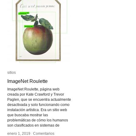
sitios
sitios
ImageNet Roulette
ImageNet Roulette
ImageNet Roulette, página web
creada por Kate Crawford y Trevor
Paglen, que se encuentra actualmente
desactivada y solo funcionando como
instalación artística. Era un sitio web
que buscaba mostrar las
problemáticas de cómo los humanos
son clasificados en sistemas de
enero 1, 2019
enero 1, 2019
/
/
Comentarios
Comentarios