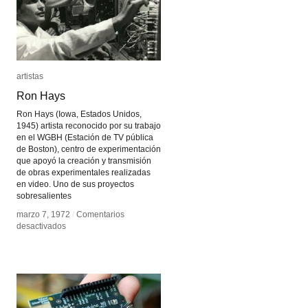
artistas
artistas
Ron Hays
Ron Hays
Ron Hays (Iowa, Estados Unidos,
1945) artista reconocido por su trabajo
en el WGBH (Estación de TV pública
de Boston), centro de experimentación
que apoyó la creación y transmisión
de obras experimentales realizadas
en video. Uno de sus proyectos
sobresalientes
marzo 7, 1972
marzo 7, 1972
/
/
Comentarios
Comentarios
en
en
desactivados
desactivados
Ron
Ron
Hays
Hays