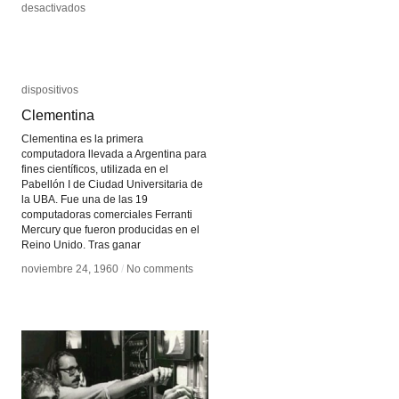
en
en
desactivados
desactivados
ImageNet
ImageNet
Roulette
Roulette
dispositivos
dispositivos
Clementina
Clementina
Clementina es la primera
computadora llevada a Argentina para
fines científicos, utilizada en el
Pabellón I de Ciudad Universitaria de
la UBA. Fue una de las 19
computadoras comerciales Ferranti
Mercury que fueron producidas en el
Reino Unido. Tras ganar
noviembre 24, 1960
noviembre 24, 1960
/
/
No comments
No comments