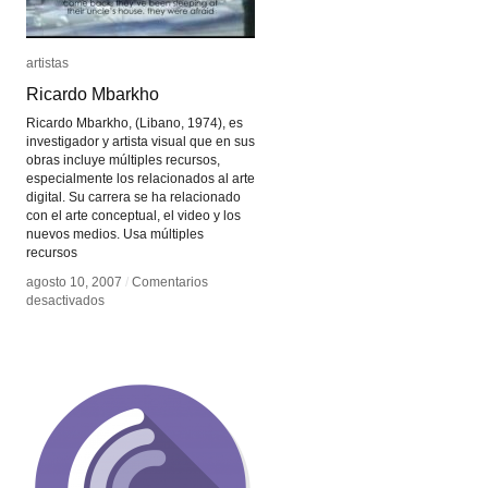
artistas
artistas
Ricardo Mbarkho
Ricardo Mbarkho
Ricardo Mbarkho, (Libano, 1974), es
investigador y artista visual que en sus
obras incluye múltiples recursos,
especialmente los relacionados al arte
digital. Su carrera se ha relacionado
con el arte conceptual, el video y los
nuevos medios. Usa múltiples
recursos
agosto 10, 2007
agosto 10, 2007
/
/
Comentarios
Comentarios
en
en
desactivados
desactivados
Ricardo
Ricardo
Mbarkho
Mbarkho