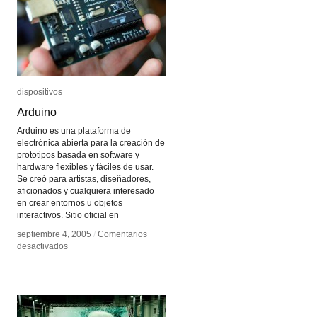
dispositivos
dispositivos
Arduino
Arduino
Arduino es una plataforma de
electrónica abierta para la creación de
prototipos basada en software y
hardware flexibles y fáciles de usar.
Se creó para artistas, diseñadores,
aficionados y cualquiera interesado
en crear entornos u objetos
interactivos. Sitio oficial en
septiembre 4, 2005
septiembre 4, 2005
/
/
Comentarios
Comentarios
en
en
desactivados
desactivados
Arduino
Arduino