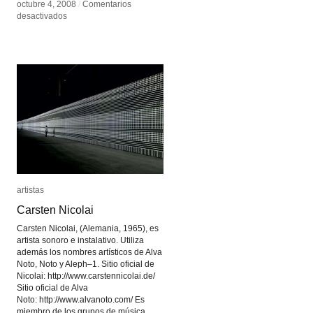
octubre 4, 2008
octubre 4, 2008
/
/
Comentarios
Comentarios
en
en
desactivados
desactivados
Peter
Peter
Kogler
Kogler
artistas
artistas
Carsten Nicolai
Carsten Nicolai
Carsten Nicolai, (Alemania, 1965), es
artista sonoro e instalativo. Utiliza
además los nombres artísticos de Alva
Noto, Noto y Aleph–1. Sitio oficial de
Nicolai: http://www.carstennicolai.de/
Sitio oficial de Alva
Noto: http://www.alvanoto.com/ Es
miembro de los grupos de música