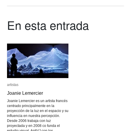
En esta entrada
artistas
artistas
Joanie Lemercier
Joanie Lemercier
Joanie Lemercier es un artista francés
centrado principalmente en la
proyección de la luz en el espacio y su
influencia en nuestra percepción.
Desde 2006 trabaja con luz
proyectada y en 2008 co funda el
estudio visual AntiVJ con los