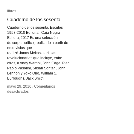
libros
libros
Cuaderno de los sesenta
Cuaderno de los sesenta
Cuaderno de los sesenta. Escritos
1958-2010 Editorial: Caja Negra
Editora, 2017 Es una selección
de corpus crítico, realizado a partir de
entrevistas que
realizó Jonas Mekas a artistas
revolucionarios que incluye, entre
otros, a Andy Warhol, John Cage, Pier
Paolo Pasolini, Susan Sontag, John
Lennon y Yoko Ono, William S.
Burroughs, Jack Smith
mayo 29, 2010
mayo 29, 2010
/
/
Comentarios
Comentarios
en
en
desactivados
desactivados
Cuaderno
Cuaderno
de
de
los
los
sesenta
sesenta