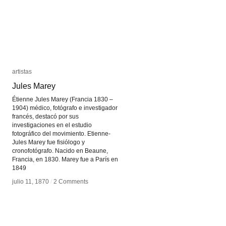
artistas
artistas
Jules Marey
Jules Marey
Étienne Jules Marey (Francia 1830 –
1904) médico, fotógrafo e investigador
francés, destacó por sus
investigaciones en el estudio
fotográfico del movimiento. Etienne-
Jules Marey fue fisiólogo y
cronofotógrafo. Nacido en Beaune,
Francia, en 1830. Marey fue a París en
1849
julio 11, 1870
julio 11, 1870
/
/
2 Comments
2 Comments