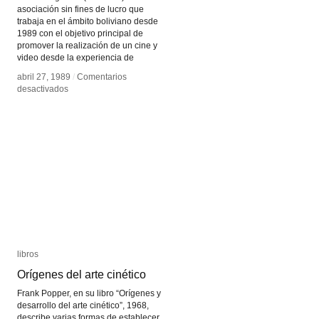
asociación sin fines de lucro que
trabaja en el ámbito boliviano desde
1989 con el objetivo principal de
promover la realización de un cine y
video desde la experiencia de
abril 27, 1989
abril 27, 1989
/
/
Comentarios
Comentarios
en
en
desactivados
desactivados
CEFREC
CEFREC
libros
libros
Orígenes del arte cinético
Orígenes del arte cinético
Frank Popper, en su libro “Orígenes y
desarrollo del arte cinético”, 1968,
describe varias formas de establecer