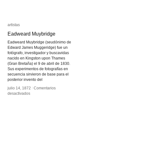
artistas
artistas
Eadweard Muybridge
Eadweard Muybridge
Eadweard Muybridge (seudónimo de
Edward James Muggeridge) fue un
fotógrafo, investigador y buscavidas
nacido en Kingston upon Thames
(Gran Bretaña) el 9 de abril de 1830.
Sus experimentos de fotografías en
secuencia sirvieron de base para el
posterior invento del
julio 14, 1872
julio 14, 1872
/
/
Comentarios
Comentarios
en
en
desactivados
desactivados
Eadweard
Eadweard
Muybridge
Muybridge