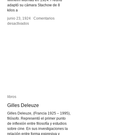
Wilhelm Murnau en 1924. Freund
adaptó su cámara Stachow de 8
kilos a
junio 23, 1924
junio 23, 1924
/
/
Comentarios
Comentarios
en
en
desactivados
desactivados
La
La
Cámara
Cámara
Desencadenada
Desencadenada
libros
libros
Gilles Deleuze
Gilles Deleuze
Gilles Deleuze, (Francia 1925 – 1995),
filósofo. Representó el primer punto
de inflexión entre filosofía y estudios
sobre cine. En sus investigaciones la
relación entre forma expresiva y