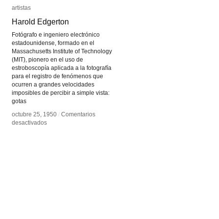
artistas
artistas
Harold Edgerton
Harold Edgerton
Fotógrafo e ingeniero electrónico
estadounidense, formado en el
Massachusetts Institute of Technology
(MIT), pionero en el uso de
estroboscopía aplicada a la fotografía
para el registro de fenómenos que
ocurren a grandes velocidades
imposibles de percibir a simple vista:
gotas
octubre 25, 1950
octubre 25, 1950
/
/
Comentarios
Comentarios
en
en
desactivados
desactivados
Harold
Harold
Edgerton
Edgerton