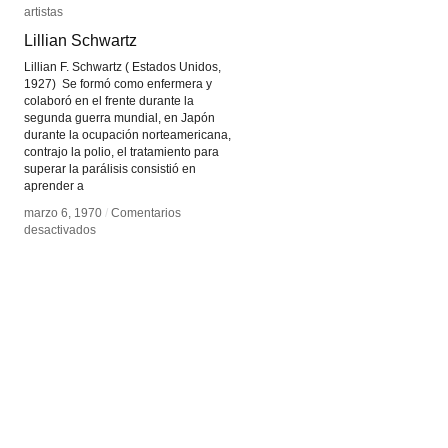
artistas
artistas
Lillian Schwartz
Lillian Schwartz
Lillian F. Schwartz ( Estados Unidos,
1927) Se formó como enfermera y
colaboró en el frente durante la
segunda guerra mundial, en Japón
durante la ocupación norteamericana,
contrajo la polio, el tratamiento para
superar la parálisis consistió en
aprender a
marzo 6, 1970
marzo 6, 1970
/
/
Comentarios
Comentarios
en
en
desactivados
desactivados
Lillian
Lillian
Schwartz
Schwartz