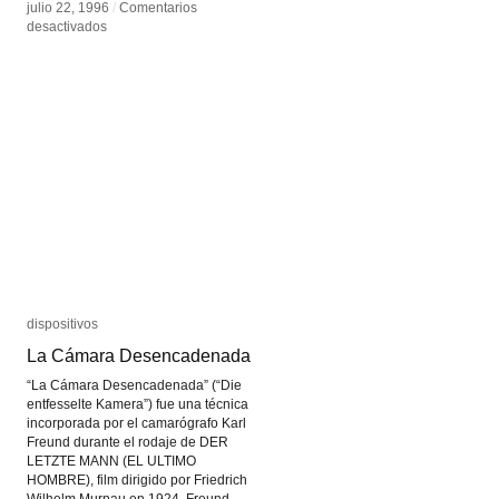
julio 22, 1996
julio 22, 1996
/
/
Comentarios
Comentarios
en
en
desactivados
desactivados
Olia
Olia
Lialina
Lialina
dispositivos
dispositivos
La Cámara Desencadenada
La Cámara Desencadenada
“La Cámara Desencadenada” (“Die
entfesselte Kamera”) fue una técnica
incorporada por el camarógrafo Karl
Freund durante el rodaje de DER
LETZTE MANN (EL ULTIMO
HOMBRE), film dirigido por Friedrich