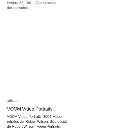
febrero 22, 1861
febrero 22, 1861
/
/
Comentarios
Comentarios
en
en
desactivados
desactivados
La
La
fotoescultura
fotoescultura
de
de
Francoise
Francoise
Willeme
Willeme
artistas
artistas
VOOM Video Portraits
VOOM Video Portraits
VOOM Video Portraits, 2004, video
retratos de Robert Wilson. Sitio oficial
de Robert Wilson Voom Portraits: