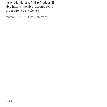
historiador del arte Phillip Prodger. El
libro hace un notable racconto sobre
el desarrollo de la técnica
marzo 21, 2003
marzo 21, 2003
/
/
One Comment
One Comment
artistas
artistas