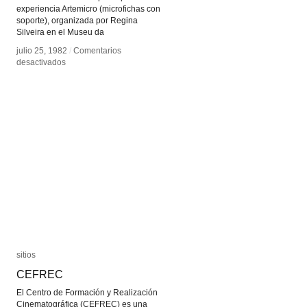
experiencia Artemicro (microfichas con
soporte), organizada por Regina
Silveira en el Museu da
julio 25, 1982
julio 25, 1982
/
/
Comentarios
Comentarios
en
en
desactivados
desactivados
Arte
Arte
Pelo
Pelo
Telefone
Telefone
sitios
sitios
CEFREC
CEFREC
El Centro de Formación y Realización
Cinematográfica (CEFREC) es una