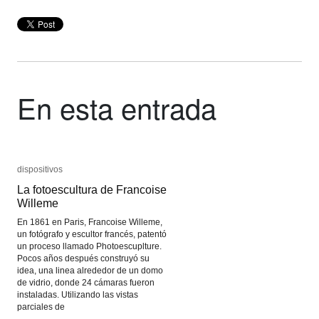
En esta entrada
dispositivos
dispositivos
La fotoescultura de Francoise
La fotoescultura de Francoise
Willeme
Willeme
En 1861 en Paris, Francoise Willeme,
un fotógrafo y escultor francés, patentó
un proceso llamado Photoescuplture.
Pocos años después construyó su
idea, una linea alrededor de un domo
de vidrio, donde 24 cámaras fueron
instaladas. Utilizando las vistas
parciales de