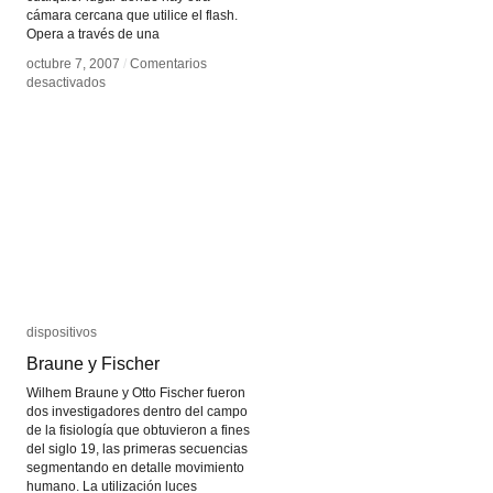
cámara cercana que utilice el flash.
Opera a través de una
octubre 7, 2007
octubre 7, 2007
/
/
Comentarios
Comentarios
en
en
desactivados
desactivados
Image
Image
Fulgurator
Fulgurator
dispositivos
dispositivos
Braune y Fischer
Braune y Fischer
Wilhem Braune y Otto Fischer fueron
dos investigadores dentro del campo
de la fisiología que obtuvieron a fines
del siglo 19, las primeras secuencias
segmentando en detalle movimiento
humano. La utilización luces