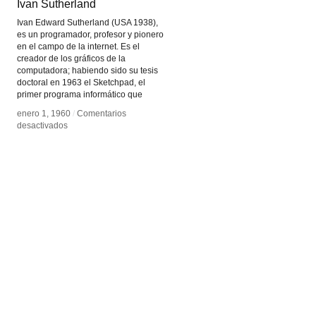
Ivan Sutherland
Ivan Sutherland
Ivan Edward Sutherland (USA 1938),
es un programador, profesor y pionero
en el campo de la internet. Es el
creador de los gráficos de la
computadora; habiendo sido su tesis
doctoral en 1963 el Sketchpad, el
primer programa informático que
enero 1, 1960
enero 1, 1960
/
/
Comentarios
Comentarios
en
en
desactivados
desactivados
Ivan
Ivan
Sutherland
Sutherland