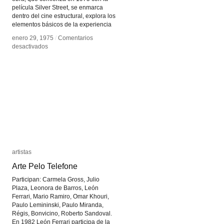
película Silver Street, se enmarca
dentro del cine estructural, explora los
elementos básicos de la experiencia
enero 29, 1975
enero 29, 1975
/
/
Comentarios
Comentarios
en
en
desactivados
desactivados
Nicky
Nicky
Hamlyn
Hamlyn
artistas
artistas
Arte Pelo Telefone
Arte Pelo Telefone
Participan: Carmela Gross, Julio
Plaza, Leonora de Barros, León
Ferrari, Mario Ramiro, Omar Khouri,
Paulo Lemininski, Paulo Miranda,
Régis, Bonvicino, Roberto Sandoval.
En 1982 León Ferrari participa de la