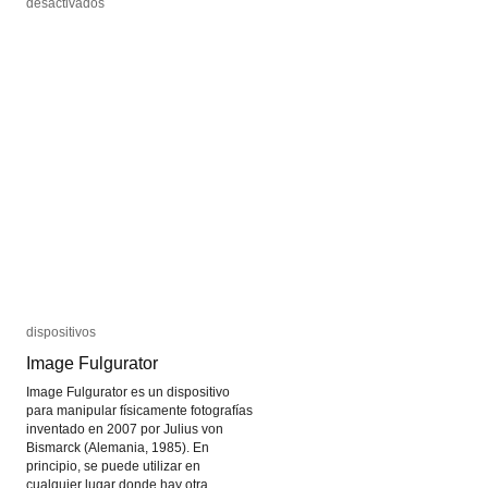
en
en
desactivados
desactivados
Cool
Cool
3d
3d
World
World
dispositivos
dispositivos
Image Fulgurator
Image Fulgurator
Image Fulgurator es un dispositivo
para manipular físicamente fotografías
inventado en 2007 por Julius von
Bismarck (Alemania, 1985). En
principio, se puede utilizar en
cualquier lugar donde hay otra