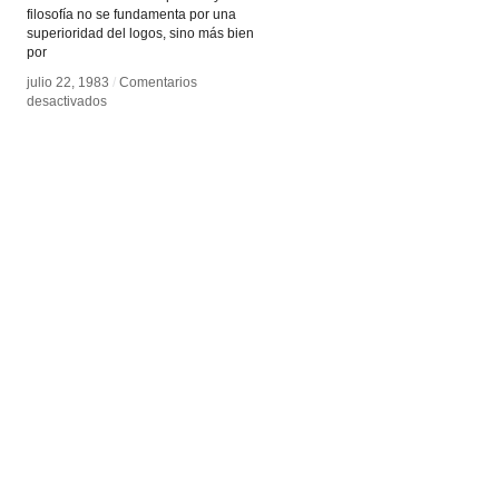
filosofía no se fundamenta por una
superioridad del logos, sino más bien
por
julio 22, 1983
julio 22, 1983
/
/
Comentarios
Comentarios
en
en
desactivados
desactivados
Gilles
Gilles
Deleuze
Deleuze