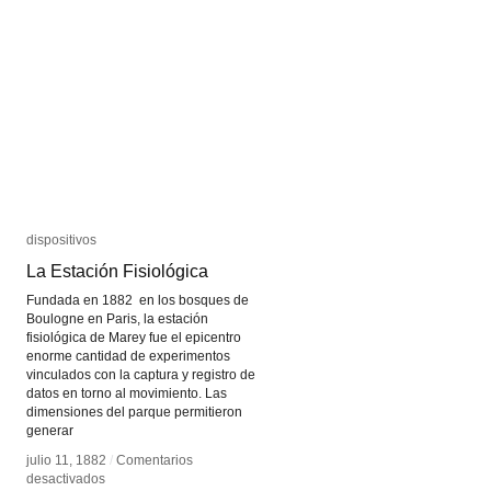
dispositivos
dispositivos
La Estación Fisiológica
La Estación Fisiológica
Fundada en 1882 en los bosques de
Boulogne en Paris, la estación
fisiológica de Marey fue el epicentro
enorme cantidad de experimentos
vinculados con la captura y registro de
datos en torno al movimiento. Las
dimensiones del parque permitieron
generar
julio 11, 1882
julio 11, 1882
/
/
Comentarios
Comentarios
en
en
desactivados
desactivados