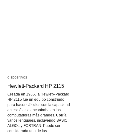
dispositivos
dispositivos
Hewlett-Packard HP 2115
Hewlett-Packard HP 2115
Creada en 1966, la Hewlett–Packard
HP 2115 fue un equipo construido
para hacer cálculos con la capacidad
antes sólo se encontraba en las
computadoras más grandes. Corría
varios lenguajes, incluyendo BASIC,
ALGOL y FORTRAN. Puede ser
considerada una de las