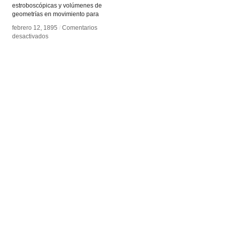
estroboscópicas y volúmenes de
geometrías en movimiento para
febrero 12, 1895
febrero 12, 1895
/
/
Comentarios
Comentarios
en
en
desactivados
desactivados
Braune
Braune
y
y
Fischer
Fischer