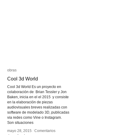
y
y
disparo
disparo
obras
obras
Cool 3d World
Cool 3d World
Cool 3d World Es un proyecto en
colaboración de Brian Tessler y Jon
Baken, inicia en el el 2015 y consiste
en la elaboración de piezas
audiovisuales breves realizadas con
software de modelado 3D, publicadas
via redes como Vine o Instagram.
Son situaciones
mayo 28, 2015
mayo 28, 2015
/
/
Comentarios
Comentarios