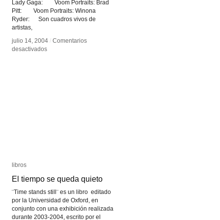
Lady Gaga: Voom Portraits: Brad
Pitt: Voom Portraits: Winona
Ryder: Son cuadros vivos de
artistas,
julio 14, 2004
julio 14, 2004
/
/
Comentarios
Comentarios
en
en
desactivados
desactivados
VOOM
VOOM
Video
Video
Portraits
Portraits
libros
libros
El tiempo se queda quieto
El tiempo se queda quieto
¨Time stands still¨ es un libro editado
por la Universidad de Oxford, en
conjunto con una exhibición realizada
durante 2003-2004, escrito por el