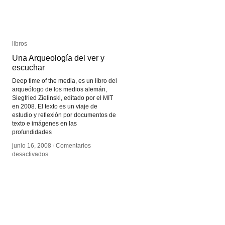
libros
libros
Una Arqueología del ver y
Una Arqueología del ver y
escuchar
escuchar
Deep time of the media, es un libro del
arqueólogo de los medios alemán,
Siegfried Zielinski, editado por el MIT
en 2008. El texto es un viaje de
estudio y reflexión por documentos de
texto e imágenes en las
profundidades
junio 16, 2008
junio 16, 2008
/
/
Comentarios
Comentarios
en
en
desactivados
desactivados
Una
Una
Arqueología
Arqueología
del
del
ver
ver
y
y
escuchar
escuchar