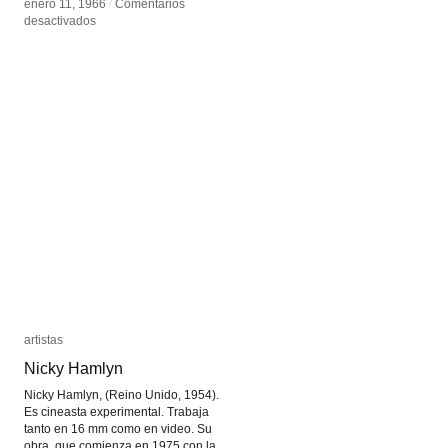
enero 11, 1966
enero 11, 1966
/
/
Comentarios
Comentarios
en
en
desactivados
desactivados
Hewlett-
Hewlett-
Packard
Packard
HP
HP
2115
2115
artistas
artistas
Nicky Hamlyn
Nicky Hamlyn
Nicky Hamlyn, (Reino Unido, 1954).
Es cineasta experimental. Trabaja
tanto en 16 mm como en video. Su
obra, que comienza en 1975 con la