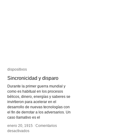
La
La
Estación
Estación
Fisiológica
Fisiológica
dispositivos
dispositivos
Sincronicidad y disparo
Sincronicidad y disparo
Durante la primer guerra mundial y
como es habitual en los procesos
bélicos, dinero, energías y saberes se
invirtieron para acelerar en el
desarrollo de nuevas tecnologías con
el fin de derrotar a los adversarios. Un
caso llamativo es el
enero 20, 1915
enero 20, 1915
/
/
Comentarios
Comentarios
en
en
desactivados
desactivados
Sincronicidad
Sincronicidad