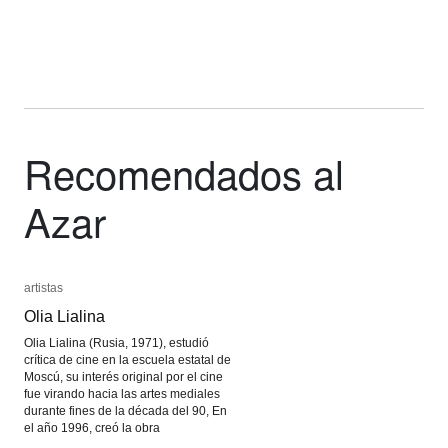
Recomendados al
Azar
artistas
artistas
Olia Lialina
Olia Lialina
Olia Lialina (Rusia, 1971), estudió
crítica de cine en la escuela estatal de
Moscú, su interés original por el cine
fue virando hacia las artes mediales
durante fines de la década del 90, En
el año 1996, creó la obra