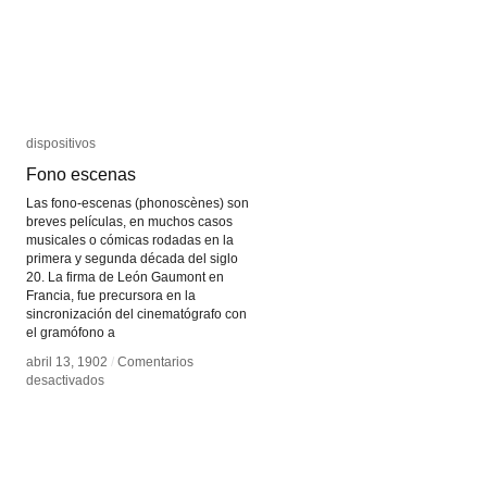
dispositivos
dispositivos
Fono escenas
Fono escenas
Las fono-escenas (phonoscènes) son
breves películas, en muchos casos
musicales o cómicas rodadas en la
primera y segunda década del siglo
20. La firma de León Gaumont en
Francia, fue precursora en la
sincronización del cinematógrafo con
el gramófono a
abril 13, 1902
abril 13, 1902
/
/
Comentarios
Comentarios
en
en
desactivados
desactivados
Fono
Fono
escenas
escenas