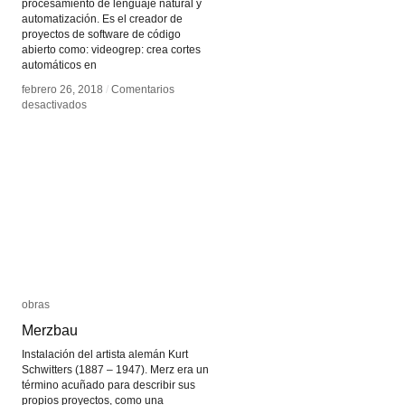
procesamiento de lenguaje natural y
automatización. Es el creador de
proyectos de software de código
abierto como: videogrep: crea cortes
automáticos en
febrero 26, 2018
febrero 26, 2018
/
/
Comentarios
Comentarios
en
en
desactivados
desactivados
Sam
Sam
Lavigne
Lavigne
obras
obras
Merzbau
Merzbau
Instalación del artista alemán Kurt
Schwitters (1887 – 1947). Merz era un
término acuñado para describir sus
propios proyectos, como una