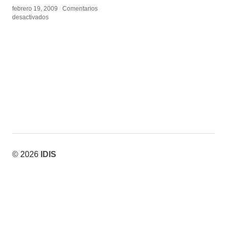
febrero 19, 2009
febrero 19, 2009
/
/
Comentarios
Comentarios
en
en
desactivados
desactivados
Coral
Coral
Morphologic
Morphologic
© 2026
IDIS