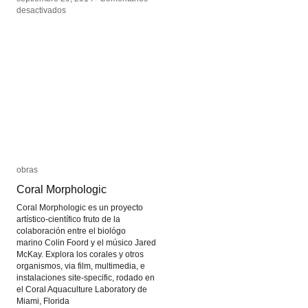
en
en
desactivados
desactivados
FoldHaus
FoldHaus
obras
obras
Coral Morphologic
Coral Morphologic
Coral Morphologic es un proyecto
artístico-científico fruto de la
colaboración entre el biológo
marino Colin Foord y el músico Jared
McKay. Explora los corales y otros
organismos, via film, multimedia, e
instalaciones site-specific, rodado en
el Coral Aquaculture Laboratory de
Miami, Florida