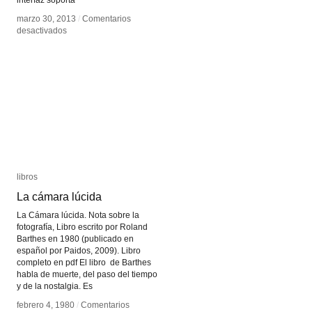
interfaz soporta
marzo 30, 2013
marzo 30, 2013
/
/
Comentarios
Comentarios
en
en
desactivados
desactivados
Mixxa
Mixxa
libros
libros
La cámara lúcida
La cámara lúcida
La Cámara lúcida. Nota sobre la
fotografía, Libro escrito por Roland
Barthes en 1980 (publicado en
español por Paidos, 2009). Libro
completo en pdf El libro de Barthes
habla de muerte, del paso del tiempo
y de la nostalgia. Es
febrero 4, 1980
febrero 4, 1980
/
/
Comentarios
Comentarios