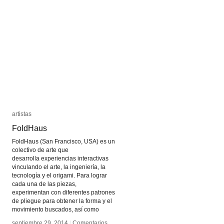
artistas
artistas
FoldHaus
FoldHaus
FoldHaus (San Francisco, USA) es un
colectivo de arte que
desarrolla experiencias interactivas
vinculando el arte, la ingeniería, la
tecnología y el origami. Para lograr
cada una de las piezas,
experimentan con diferentes patrones
de pliegue para obtener la forma y el
movimiento buscados, así como
septiembre 29, 2014
septiembre 29, 2014
/
/
Comentarios
Comentarios