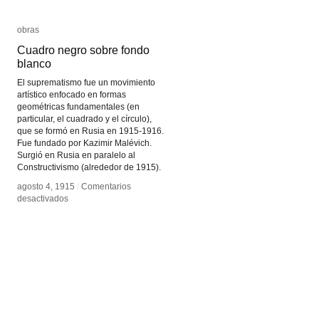
obras
obras
Cuadro negro sobre fondo
Cuadro negro sobre fondo
blanco
blanco
El suprematismo fue un movimiento
artístico enfocado en formas
geométricas fundamentales (en
particular, el cuadrado y el círculo),
que se formó en Rusia en 1915-1916.
Fue fundado por Kazimir Malévich.
Surgió en Rusia en paralelo al
Constructivismo (alrededor de 1915).
agosto 4, 1915
agosto 4, 1915
/
/
Comentarios
Comentarios
en
en
desactivados
desactivados
Cuadro
Cuadro
negro
negro
sobre
sobre
fondo
fondo
blanco
blanco