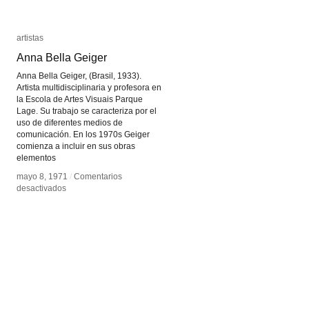
artistas
artistas
Anna Bella Geiger
Anna Bella Geiger
Anna Bella Geiger, (Brasil, 1933).
Artista multidisciplinaria y profesora en
la Escola de Artes Visuais Parque
Lage. Su trabajo se caracteriza por el
uso de diferentes medios de
comunicación. En los 1970s Geiger
comienza a incluir en sus obras
elementos
mayo 8, 1971
mayo 8, 1971
/
/
Comentarios
Comentarios
en
en
desactivados
desactivados
Anna
Anna
Bella
Bella
Geiger
Geiger