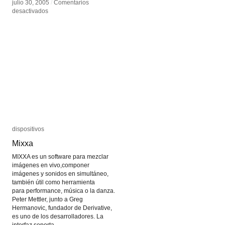
julio 30, 2005
julio 30, 2005
/
/
Comentarios
Comentarios
en
en
desactivados
desactivados
Dispositivo
Dispositivo
dispositivos
dispositivos
Mixxa
Mixxa
MIXXA es un software para mezclar
imágenes en vivo,componer
imágenes y sonidos en simultáneo,
también útil como herramienta
para performance, música o la danza.
Peter Mettler, junto a Greg
Hermanovic, fundador de Derivative,
es uno de los desarrolladores. La