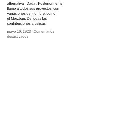
alternativa ‘Dadá’. Posteriormente,
llamó a todos sus proyectos con
variaciones del nombre, como
el Merzbau. De todas las
contribuciones artísticas
mayo 16, 1923
mayo 16, 1923
/
/
Comentarios
Comentarios
en
en
desactivados
desactivados
Merzbau
Merzbau