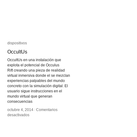
dispositivos
dispositivos
OccultUs
OccultUs
OccultUs en una instalación que
explota el potencial de Occulus
Rift creando una pieza de realidad
virtual inmersiva donde el se mezclan
experiencias palpables del mundo
concreto con la simulación digital. El
usuario sigue instrucciones en el
mundo virtual que generan
consecuencias
octubre 4, 2014
octubre 4, 2014
/
/
Comentarios
Comentarios
en
en
desactivados
desactivados
OccultUs
OccultUs