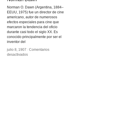
Norman O. Dawn (Argentina, 1884–
EEUU, 1975) fue un director de cine
americano, autor de numerosos
efectos especiales para cine que
marcaron la tendencia del oficio
durante casi todo el siglo XX. Es
conocido principalmente por ser el
inventor del
julio 8, 1907
julio 8, 1907
/
/
Comentarios
Comentarios
en
en
desactivados
desactivados
Norman
Norman
Dawn
Dawn