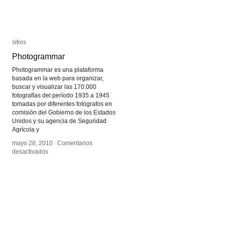
sitios
sitios
Photogrammar
Photogrammar
Photogrammar es una plataforma
basada en la web para organizar,
buscar y visualizar las 170.000
fotografías del período 1935 a 1945
tomadas por diferentes fotógrafos en
comisión del Gobierno de los Estados
Unidos y su agencia de Seguridad
Agrícola y
mayo 28, 2010
mayo 28, 2010
/
/
Comentarios
Comentarios
en
en
desactivados
desactivados
Photogrammar
Photogrammar