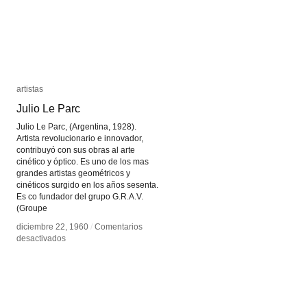
artistas
artistas
Julio Le Parc
Julio Le Parc
Julio Le Parc, (Argentina, 1928).
Artista revolucionario e innovador,
contribuyó con sus obras al arte
cinético y óptico. Es uno de los mas
grandes artistas geométricos y
cinéticos surgido en los años sesenta.
Es co fundador del grupo G.R.A.V.
(Groupe
diciembre 22, 1960
diciembre 22, 1960
/
/
Comentarios
Comentarios
en
en
desactivados
desactivados
Julio
Julio
Le
Le
Parc
Parc