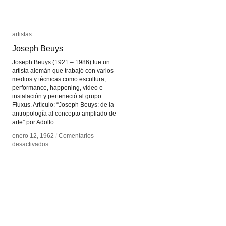
artistas
artistas
Joseph Beuys
Joseph Beuys
Joseph Beuys (1921 – 1986) fue un
artista alemán que trabajó con varios
medios y técnicas como escultura,
performance, happening, vídeo e
instalación y perteneció al grupo
Fluxus. Artículo: “Joseph Beuys: de la
antropología al concepto ampliado de
arte” por Adolfo
enero 12, 1962
enero 12, 1962
/
/
Comentarios
Comentarios
en
en
desactivados
desactivados
Joseph
Joseph
Beuys
Beuys