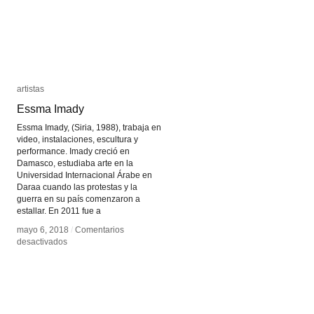
artistas
artistas
Essma Imady
Essma Imady
Essma Imady, (Siria, 1988), trabaja en
video, instalaciones, escultura y
performance. Imady creció en
Damasco, estudiaba arte en la
Universidad Internacional Árabe en
Daraa cuando las protestas y la
guerra en su país comenzaron a
estallar. En 2011 fue a
mayo 6, 2018
mayo 6, 2018
/
/
Comentarios
Comentarios
en
en
desactivados
desactivados
Essma
Essma
Imady
Imady