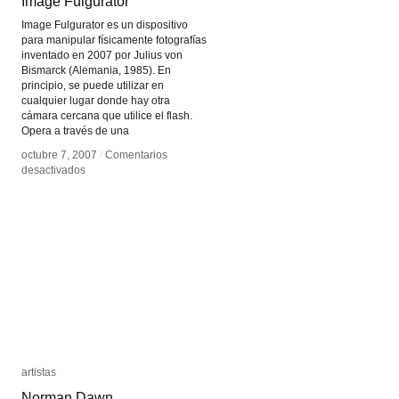
Image Fulgurator
Image Fulgurator
Image Fulgurator es un dispositivo
para manipular físicamente fotografías
inventado en 2007 por Julius von
Bismarck (Alemania, 1985). En
principio, se puede utilizar en
cualquier lugar donde hay otra
cámara cercana que utilice el flash.
Opera a través de una
octubre 7, 2007
octubre 7, 2007
/
/
Comentarios
Comentarios
en
en
desactivados
desactivados
Image
Image
Fulgurator
Fulgurator
artistas
artistas
Norman Dawn
Norman Dawn