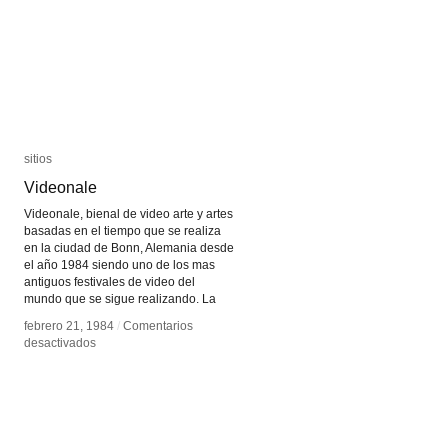
sitios
sitios
Videonale
Videonale
Videonale, bienal de video arte y artes
basadas en el tiempo que se realiza
en la ciudad de Bonn, Alemania desde
el año 1984 siendo uno de los mas
antiguos festivales de video del
mundo que se sigue realizando. La
febrero 21, 1984
febrero 21, 1984
/
/
Comentarios
Comentarios
en
en
desactivados
desactivados
Videonale
Videonale