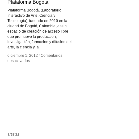
Plataforma Bogota
Plataforma Bogota
Plataforma Bogotá, (Laboratorio
Interactivo de Arte, Ciencia y
Tecnología), fundado en 2010 en la
ciudad de Bogotá, Colombia, es un
espacio de creación de acceso libre
que promueve la producción,
investigación, formación y difusión del
arte, la ciencia y la
diciembre 1, 2012
diciembre 1, 2012
/
/
Comentarios
Comentarios
en
en
desactivados
desactivados
Plataforma
Plataforma
Bogota
Bogota
artistas
artistas