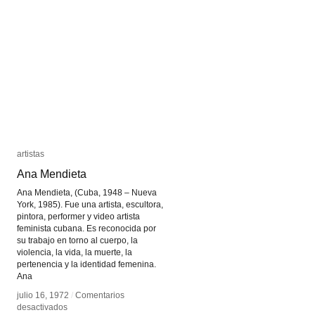
Cine
Cine
Latinoamericano
Latinoamericano
artistas
artistas
Ana Mendieta
Ana Mendieta
Ana Mendieta, (Cuba, 1948 – Nueva
York, 1985). Fue una artista, escultora,
pintora, performer y video artista
feminista cubana. Es reconocida por
su trabajo en torno al cuerpo, la
violencia, la vida, la muerte, la
pertenencia y la identidad femenina.
Ana
julio 16, 1972
julio 16, 1972
/
/
Comentarios
Comentarios
en
en
desactivados
desactivados