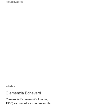
en
en
desactivados
desactivados
Baronesa
Baronesa
Elsa
Elsa
von
von
Freytag-
Freytag-
Loringhoven
Loringhoven
artistas
artistas
Clemencia Echeverri
Clemencia Echeverri
Clemencia Echeverri (Colombia,
1950) es una artista que desarrolla