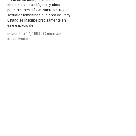
elementos escatológicos y otras
percepciones críticas sobre los roles
sexuales femeninos. “La obra de Patty
Chang se inscribe precisamente en
este espacio de
noviembre 17, 1999
noviembre 17, 1999
/
/
Comentarios
Comentarios
en
en
desactivados
desactivados
Patty
Patty
Chang
Chang