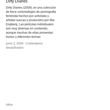
Dirty Diaries
Dirty Diaries
Dirty Diaries (2009), es una colección
de trece cortometrajes de pornografía
feminista hechos por activistas y
artistas suecas y producidos por Mia
Engberg. Las películas individuales
son muy diversas en contenido,
aunque muchas de ellas presentan
humor y diferentes formas
junio 3, 2009
junio 3, 2009
/
/
Comentarios
Comentarios
en
en
desactivados
desactivados
Dirty
Dirty
Diaries
Diaries
sitios
sitios