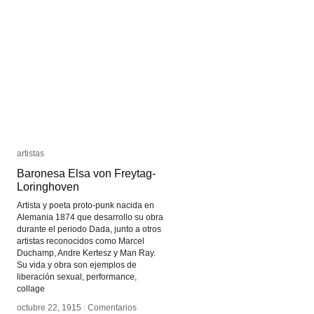
Ana
Ana
Mendieta
Mendieta
artistas
artistas
Baronesa Elsa von Freytag-
Baronesa Elsa von Freytag-
Loringhoven
Loringhoven
Artista y poeta proto-punk nacida en
Alemania 1874 que desarrollo su obra
durante el periodo Dada, junto a otros
artistas reconocidos como Marcel
Duchamp, Andre Kertesz y Man Ray.
Su vida y obra son ejemplos de
liberación sexual, performance,
collage
octubre 22, 1915
octubre 22, 1915
/
/
Comentarios
Comentarios