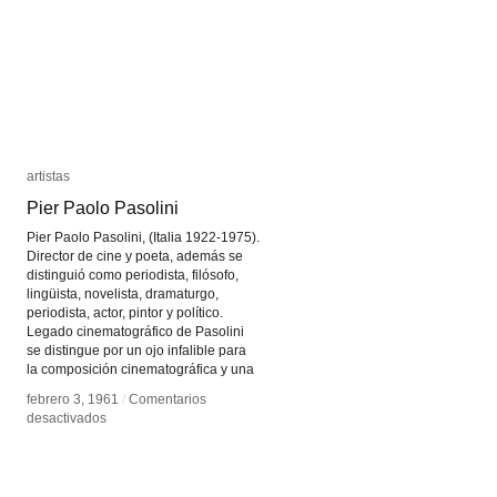
artistas
artistas
Pier Paolo Pasolini
Pier Paolo Pasolini
Pier Paolo Pasolini, (Italia 1922-1975).
Director de cine y poeta, además se
distinguió como periodista, filósofo,
lingüista, novelista, dramaturgo,
periodista, actor, pintor y político.
Legado cinematográfico de Pasolini
se distingue por un ojo infalible para
la composición cinematográfica y una
febrero 3, 1961
febrero 3, 1961
/
/
Comentarios
Comentarios
en
en
desactivados
desactivados
Pier
Pier
Paolo
Paolo
Pasolini
Pasolini