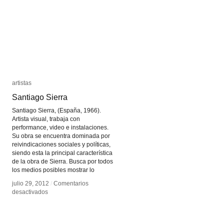
artistas
artistas
Santiago Sierra
Santiago Sierra
Santiago Sierra, (España, 1966).
Artista visual, trabaja con
performance, video e instalaciones.
Su obra se encuentra dominada por
reivindicaciones sociales y políticas,
siendo esta la principal característica
de la obra de Sierra. Busca por todos
los medios posibles mostrar lo
julio 29, 2012
julio 29, 2012
/
/
Comentarios
Comentarios
en
en
desactivados
desactivados
Santiago
Santiago
Sierra
Sierra