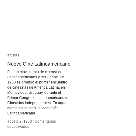
artistas
artistas
Nuevo Cine Latinoamericano
Nuevo Cine Latinoamericano
Fue un movimiento de cineastas
Latinoamericanos y del Caribe. En
1958 se produjo el primer encuentro
de cineastas de América Latina, en
Montevideo, Uruguay, durante el
Primer Congreso Latinoamericano de
Cineastas Independientes. En aquel
momento se creó la Asociación
Latinoamericana
agosto 2, 1958
agosto 2, 1958
/
/
Comentarios
Comentarios
en
en
desactivados
desactivados
Nuevo
Nuevo