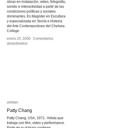
obras en instalación, video, fotografía,
sonido e interactividad a partir de las
condiciones políticas y sociales
dominantes. Es Magíster en Escultura
y especializada en Teoría e Historia
del Arte Contemporáneo del Chelsea
College
enero 25, 2000
enero 25, 2000
/
/
Comentarios
Comentarios
en
en
desactivados
desactivados
Clemencia
Clemencia
Echeverri
Echeverri
artistas
artistas
Patty Chang
Patty Chang
Patty Chang, USA, 1972. Artista que
trabaja con film, video y performance.
Parte de su trabajo contiene