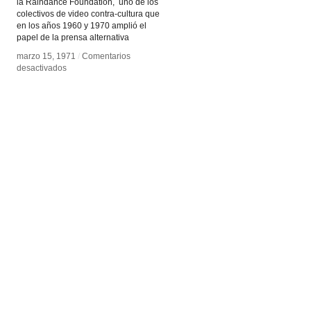
la Raindance Foundation, uno de los
colectivos de video contra-cultura que
en los años 1960 y 1970 amplió el
papel de la prensa alternativa
marzo 15, 1971
marzo 15, 1971
/
/
Comentarios
Comentarios
en
en
desactivados
desactivados
Guerrilla
Guerrilla
Television
Television