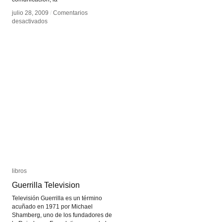
julio 28, 2009
julio 28, 2009
/
/
Comentarios
Comentarios
en
en
desactivados
desactivados
Fredi
Fredi
Casco
Casco
libros
libros
Guerrilla Television
Guerrilla Television
Televisión Guerrilla es un término
acuñado en 1971 por Michael
Shamberg, uno de los fundadores de