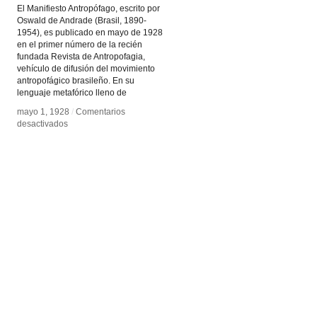
El Manifiesto Antropófago, escrito por
Oswald de Andrade (Brasil, 1890-
1954), es publicado en mayo de 1928
en el primer número de la recién
fundada Revista de Antropofagia,
vehículo de difusión del movimiento
antropofágico brasileño. En su
lenguaje metafórico lleno de
mayo 1, 1928
mayo 1, 1928
/
/
Comentarios
Comentarios
en
en
desactivados
desactivados
Manifiesto
Manifiesto
Antropófago
Antropófago