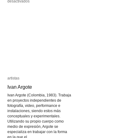
en
en
desactivados
desactivados
Guerra
Guerra
virtual
virtual
artistas
artistas
Ivan Argote
Ivan Argote
Ivan Argote (Colombia, 1983). Trabaja
en proyectos independientes de
fotografía, video, performance e
instalaciones, siendo estos más
conceptuales y experimentales.
Utilizando su propio cuerpo como
medio de expresión, Argote se
especializa en trabajar con la forma
en la que el