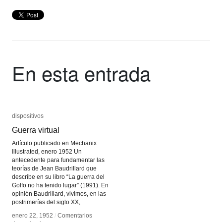
En esta entrada
dispositivos
dispositivos
Guerra virtual
Guerra virtual
Artículo publicado en Mechanix
Illustrated, enero 1952 Un
antecedente para fundamentar las
teorías de Jean Baudrillard que
describe en su libro “La guerra del
Golfo no ha tenido lugar” (1991). En
opinión Baudrillard, vivimos, en las
postrimerías del siglo XX,
enero 22, 1952
enero 22, 1952
/
/
Comentarios
Comentarios