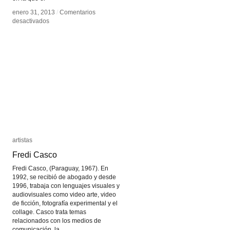
enero 31, 2013
enero 31, 2013
/
/
Comentarios
Comentarios
en
en
desactivados
desactivados
Ivan
Ivan
Argote
Argote
artistas
artistas
Fredi Casco
Fredi Casco
Fredi Casco, (Paraguay, 1967). En
1992, se recibió de abogado y desde
1996, trabaja con lenguajes visuales y
audiovisuales como video arte, video
de ficción, fotografía experimental y el
collage. Casco trata temas
relacionados con los medios de
comunicación, la