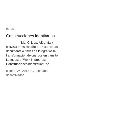
obras
obras
Construcciones identitarias
Construcciones identitarias
Mar C. Llop, fotógrafa y
activista trans española. En sus obras
documenta a través de fotografías la
transformación de cuerpos en tránsito.
La muestra “Work in progress.
Construcciones identitarias”, se
octubre 24, 2013
octubre 24, 2013
/
/
Comentarios
Comentarios
en
en
desactivados
desactivados
Construcciones
Construcciones
identitarias
identitarias