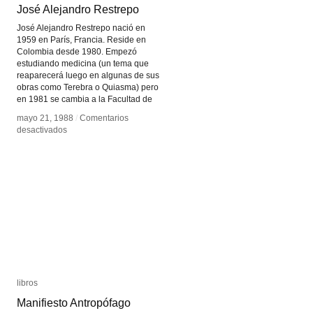
José Alejandro Restrepo
José Alejandro Restrepo
José Alejandro Restrepo nació en
1959 en París, Francia. Reside en
Colombia desde 1980. Empezó
estudiando medicina (un tema que
reaparecerá luego en algunas de sus
obras como Terebra o Quiasma) pero
en 1981 se cambia a la Facultad de
mayo 21, 1988
mayo 21, 1988
/
/
Comentarios
Comentarios
en
en
desactivados
desactivados
José
José
Alejandro
Alejandro
Restrepo
Restrepo
libros
libros
Manifiesto Antropófago
Manifiesto Antropófago