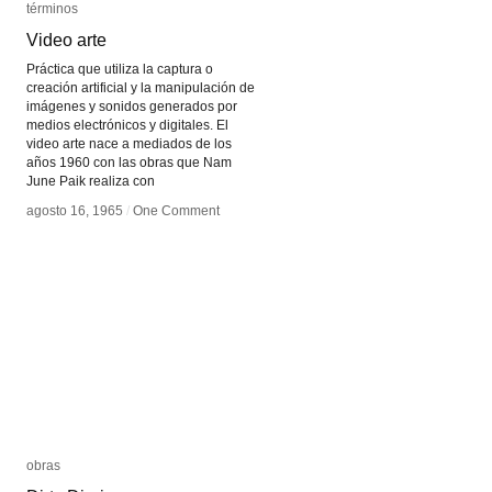
términos
términos
Video arte
Video arte
Práctica que utiliza la captura o
creación artificial y la manipulación de
imágenes y sonidos generados por
medios electrónicos y digitales. El
video arte nace a mediados de los
años 1960 con las obras que Nam
June Paik realiza con
agosto 16, 1965
agosto 16, 1965
/
/
One Comment
One Comment
obras
obras