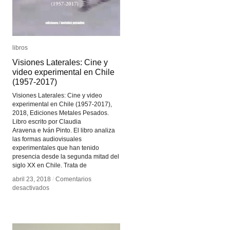
libros
libros
Visiones Laterales: Cine y
Visiones Laterales: Cine y
video experimental en Chile
video experimental en Chile
(1957-2017)
(1957-2017)
Visiones Laterales: Cine y video
experimental en Chile (1957-2017),
2018, Ediciones Metales Pesados.
Libro escrito por Claudia
Aravena e Iván Pinto. El libro analiza
las formas audiovisuales
experimentales que han tenido
presencia desde la segunda mitad del
siglo XX en Chile. Trata de
abril 23, 2018
abril 23, 2018
/
/
Comentarios
Comentarios
en
en
desactivados
desactivados
Visiones
Visiones
Laterales:
Laterales:
Cine
Cine
y
y