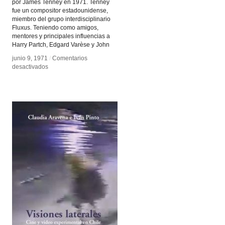
por James Tenney en 1971. Tenney
fue un compositor estadounidense,
miembro del grupo interdisciplinario
Fluxus. Teniendo como amigos,
mentores y principales influencias a
Harry Partch, Edgard Varèse y John
junio 9, 1971
junio 9, 1971
/
/
Comentarios
Comentarios
en
en
desactivados
desactivados
Nunca
Nunca
habiendo
habiendo
escrito
escrito
una
una
nota
nota
para
para
percusión
percusión