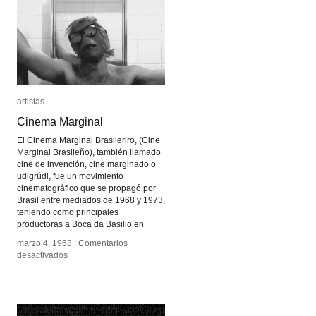
artistas
artistas
Cinema Marginal
Cinema Marginal
El Cinema Marginal Brasileriro, (Cine
Marginal Brasileño), también llamado
cine de invención, cine marginado o
udigrúdi, fue un movimiento
cinematográfico que se propagó por
Brasil entre mediados de 1968 y 1973,
teniendo como principales
productoras a Boca da Basilio en
marzo 4, 1968
marzo 4, 1968
/
/
Comentarios
Comentarios
en
en
desactivados
desactivados
Cinema
Cinema
Marginal
Marginal