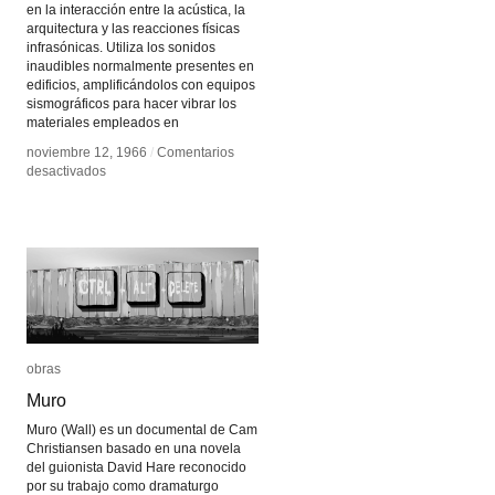
en la interacción entre la acústica, la
arquitectura y las reacciones físicas
infrasónicas. Utiliza los sonidos
inaudibles normalmente presentes en
edificios, amplificándolos con equipos
sismográficos para hacer vibrar los
materiales empleados en
noviembre 12, 1966
noviembre 12, 1966
/
/
Comentarios
Comentarios
en
en
desactivados
desactivados
Mark
Mark
Bain
Bain
destruye
destruye
arquitectura
arquitectura
con
con
infrasonido
infrasonido
obras
obras
Muro
Muro
Muro (Wall) es un documental de Cam
Christiansen basado en una novela
del guionista David Hare reconocido
por su trabajo como dramaturgo