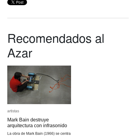
Recomendados al
Azar
artistas
artistas
Mark Bain destruye
Mark Bain destruye
arquitectura con infrasonido
arquitectura con infrasonido
La obra de Mark Bain (1966) se centra