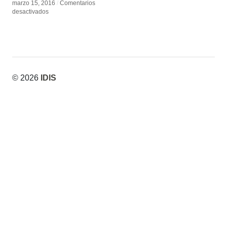
marzo 15, 2016
marzo 15, 2016
/
/
Comentarios
Comentarios
en
en
desactivados
desactivados
María
María
Agustina
Agustina
Fernández
Fernández
Raggio
Raggio
© 2026
IDIS