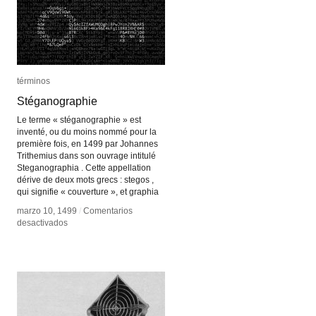
términos
términos
Stéganographie
Stéganographie
Le terme « stéganographie » est
inventé, ou du moins nommé pour la
première fois, en 1499 par Johannes
Trithemius dans son ouvrage intitulé
Steganographia . Cette appellation
dérive de deux mots grecs : stegos ,
qui signifie « couverture », et graphia
marzo 10, 1499
marzo 10, 1499
/
/
Comentarios
Comentarios
en
en
desactivados
desactivados
Stéganographie
Stéganographie