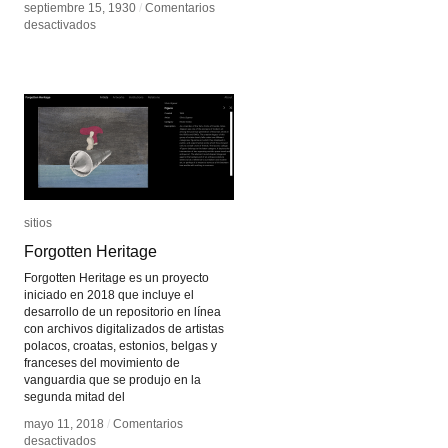
septiembre 15, 1930
septiembre 15, 1930
/
/
Comentarios
Comentarios
en
en
desactivados
desactivados
Terpsitone
Terpsitone
sitios
sitios
Forgotten Heritage
Forgotten Heritage
Forgotten Heritage es un proyecto
iniciado en 2018 que incluye el
desarrollo de un repositorio en línea
con archivos digitalizados de artistas
polacos, croatas, estonios, belgas y
franceses del movimiento de
vanguardia que se produjo en la
segunda mitad del
mayo 11, 2018
mayo 11, 2018
/
/
Comentarios
Comentarios
en
en
desactivados
desactivados