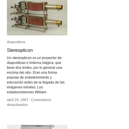
video
video
experimental
experimental
en
en
Chile
Chile
(1957-
(1957-
2017)
2017)
dispositivos
dispositivos
Stereopticon
Stereopticon
Un stereopticon es un proyector de
diapositivas o linterna mágica, que
tiene dos lentes, por lo general una
encima del otro. Eran una forma
popular de entretenimiento y
educación antes de la llegada de las
imágenes móviles. Los
estadounidenses William
abril 29, 1867
abril 29, 1867
/
/
Comentarios
Comentarios
en
en
desactivados
desactivados
Stereopticon
Stereopticon