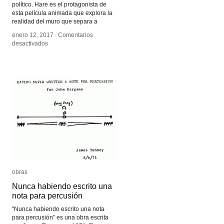
político. Hare es el protagonista de
esta película animada que explora la
realidad del muro que separa a
enero 12, 2017
enero 12, 2017
/
/
Comentarios
Comentarios
en
en
desactivados
desactivados
Muro
Muro
obras
obras
Nunca habiendo escrito una
Nunca habiendo escrito una
nota para percusión
nota para percusión
“Nunca habiendo escrito una nota
para percusión” es una obra escrita