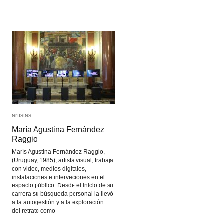
Forgotten
Forgotten
Heritage
Heritage
artistas
artistas
María Agustina Fernández
María Agustina Fernández
Raggio
Raggio
Marís Agustina Fernández Raggio,
(Uruguay, 1985), artista visual, trabaja
con video, medios digitales,
instalaciones e interveciones en el
espacio público. Desde el inicio de su
carrera su búsqueda personal la llevó
a la autogestión y a la exploración
del retrato como