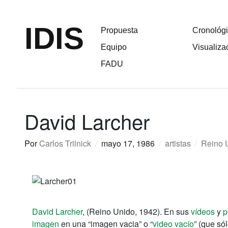
IDIS
Propuesta
Cronológ
Equipo
Visualiza
FADU
David Larcher
Por
Carlos Trilnick
/
mayo 17, 1986
/
artistas
/
Reino 
David
Larcher
, (
Reino Unido, 1942).
En sus
vídeos
y
p
imagen
en una “
imagen vacia”
o
“
video vacío
”
(
que só