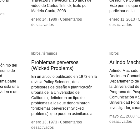
cio al
Trayectos y Trayectoria. 25 años de
Gestión de Conten
video de Carlos Trilnick, texto por
Esto permite que
Mariela Cantu, 2008:
participar en la
ios
ios
enero 14, 1989
enero 14, 1989
/
/
Comentarios
Comentarios
enero 11, 2013
enero 11, 2013
/
/
C
C
en
en
en
en
desactivados
desactivados
desactivados
desactivados
Carlos
Carlos
Expe
Expe
Trilnick
Trilnick
Cin
Cin
libros
libros
,
términos
términos
libros
libros
Problemas perversos
Problemas perversos
Arlindo Mach
Arlindo Mach
crónimo del
(Wicked Problems)
(Wicked Problems)
emento de
Arlindo Machado, 
ad
Doctor en Comunic
En un artículo publicado en 1973 en la
rma parte
Departamento de 
revista Policy Sciences, dos
ea esta una
la Universidad de
profesores de diseño y planificación
 video o un
Programa de Pos
urbana de la Universidad de
Comunicación y S
California, definieron un tipo de
Universidad Ponti
problemas a los que denominaron
Investigador, cura
“problemas perversos” (wicked
problems), que pueden asimilarse a
mayo 21, 2000
mayo 21, 2000
/
/
C
C
en
en
desactivados
desactivados
enero 13, 1973
enero 13, 1973
/
/
Comentarios
Comentarios
Arli
Arli
en
en
desactivados
desactivados
Mac
Mac
Problemas
Problemas
perversos
perversos