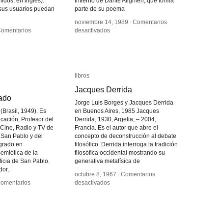
idos, en inglés).
Infierno de Dante Alighieri, que forma
 sus usuarios puedan
parte de su poema
noviembre 14, 1989
noviembre 14, 1989
/
/
Comentarios
Comentarios
en
en
omentarios
omentarios
desactivados
desactivados
A
A
rimental
rimental
TV
TV
ema
ema
Dante
Dante
libros
libros
Jacques Derrida
Jacques Derrida
ado
ado
Jorge Luis Borges y Jacques Derrida
(Brasil, 1949). Es
en Buenos Aires, 1985 Jacques
ación, Profesor del
Derrida, 1930, Argelia, – 2004,
Cine, Radio y TV de
Francia. Es el autor que abre el
 San Pablo y del
concepto de deconstrucción al debate
grado en
filosófico. Derrida interroga la tradición
emiótica de la
filosófica occidental mostrando su
ficia de San Pablo.
generativa metafísica de
dor,
octubre 8, 1967
octubre 8, 1967
/
/
Comentarios
Comentarios
en
en
omentarios
omentarios
desactivados
desactivados
Jacques
Jacques
ndo
ndo
Derrida
Derrida
hado
hado