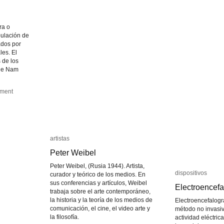
(Wicked
(Wicked
Problems)
Problems)
ra o
ipulación de
dos por
les. El
 de los
que Nam
ment
ment
artistas
artistas
Peter Weibel
Peter Weibel
Peter Weibel, (Rusia 1944). Artista,
dispositivos
dispositivos
curador y teórico de los medios. En
sus conferencias y artículos, Weibel
Electroencef
Electroencef
trabaja sobre el arte contemporáneo,
la historia y la teoría de los medios de
Electroencefalogr
comunicación, el cine, el video arte y
método no invasivo
la filosofía.
actividad eléctric