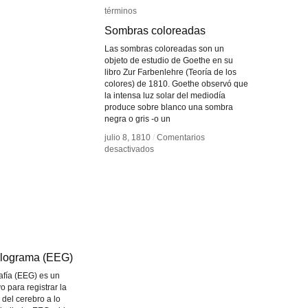
términos
términos
Sombras coloreadas
Sombras coloreadas
Las sombras coloreadas son un
objeto de estudio de Goethe en su
libro Zur Farbenlehre (Teoría de los
colores) de 1810. Goethe observó que
la intensa luz solar del mediodía
produce sobre blanco una sombra
negra o gris -o un
julio 8, 1810
julio 8, 1810
/
/
Comentarios
Comentarios
en
en
desactivados
desactivados
Sombras
Sombras
coloreadas
coloreadas
alograma (EEG)
alograma (EEG)
afía (EEG) es un
 para registrar la
a del cerebro a lo