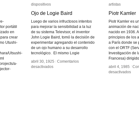
dispositivos
dispositivos
artistas
artistas
Ojo de Logie Baird
Ojo de Logie Baird
Piotr Kamler
Piotr Kamler
re-
Luego de varios infructosos intentos
Piotr Kamler es u
or portátil
para mejorar la sensibilidad a la luz
animación de nac
lizado en
de su sistema Televisor, el inventor
nacido en 1936. A
 para crear
John Logie Baird, tomó la decisión de
principios de los
mo Utushi-
experimentar agregando el contenido
a París donde se 
de un ojo humano a su desarrollo
con el ORTF (Serv
hara/Utsushi-
tecnológico. El mismo Logie
Investigación de l
tml
Francesa) dirigid
abril 30, 1925
abril 30, 1925
/
/
Comentarios
Comentarios
projects/a-
en
en
desactivados
desactivados
abril 4, 1985
abril 4, 1985
/
/
Com
Com
jector-
Ojo
Ojo
en
en
desactivados
desactivados
de
de
Piotr
Piotr
en
Logie
Logie
Kaml
Kaml
desactivados
Furo
Baird
Baird