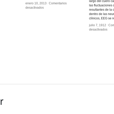
largo del cuero c
enero 10, 2013
enero 10, 2013
/
/
Comentarios
Comentarios
las fluctuaciones 
en
en
desactivados
desactivados
resultantes de la 
Peter
Peter
dentro de las neu
Weibel
Weibel
clínicos, EEG se r
julio 7, 1912
julio 7, 1912
/
/
Com
Com
en
en
desactivados
desactivados
Elec
Elec
(EEG
(EEG
r