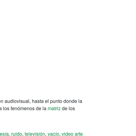
ón audiovisual
,
hasta el punto
donde la
a
los fenómenos
de la
matriz
de
los
esía
,
ruido
,
televisión
,
vacío
,
video arte