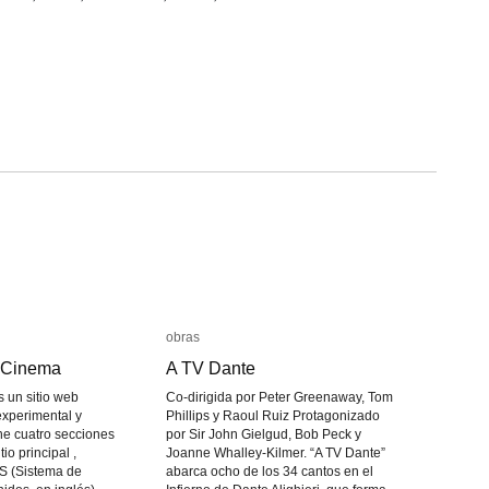
obras
obras
 Cinema
 Cinema
A TV Dante
A TV Dante
 un sitio web
Co-dirigida por Peter Greenaway, Tom
experimental y
Phillips y Raoul Ruiz Protagonizado
ne cuatro secciones
por Sir John Gielgud, Bob Peck y
tio principal ,
Joanne Whalley-Kilmer. “A TV Dante”
S (Sistema de
abarca ocho de los 34 cantos en el