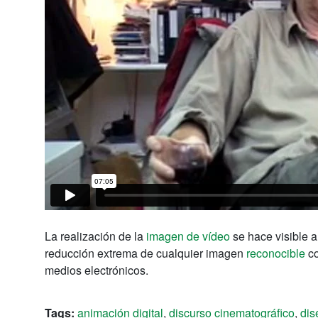
La realización de
la
imagen de vídeo
se hace visible
a
reducción
extrema
de
cualquier imagen
reconocible
c
medios electrónicos
.
Tags:
animación digital
,
discurso cinematográfico
,
dis