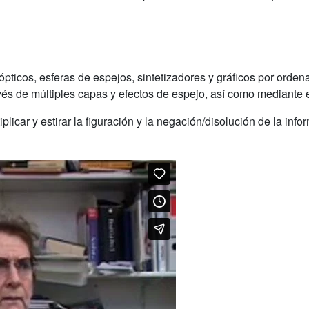
ópticos
, esferas
de espejos,
sintetizadores
y gráficos por orden
avés de
múltiples
capas
y efectos
de espejo
,
así como mediante
iplicar
y estirar la
figuración
y la negación
/
disolución de
la
info