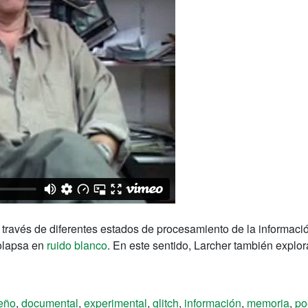
 través de diferentes
estados de
procesamiento de
la informaci
olapsa en
ruido
blanco
.
En este sentido,
Larcher
también explor
eño
,
documental
,
experimental
,
glitch
,
información
,
memoria
,
po