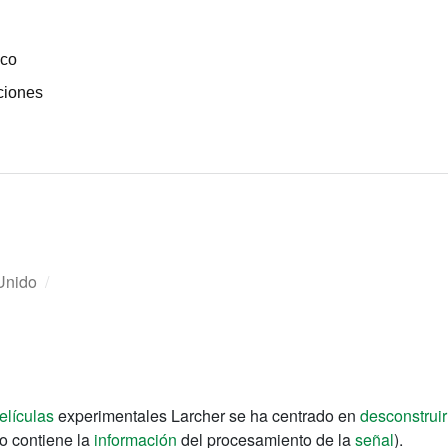
ico
ciones
Unido
/
elículas
experimentales
Larcher
se ha centrado en
desconstruir
lo contiene
la
información
del
procesamiento de la
señal
).