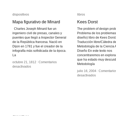
dispositivos
dispositivos
libros
libros
Mapa figurativo de Minard
Mapa figurativo de Minard
Kees Dorst
Kees Dorst
Charles Joseph Minard fue un
The problem of design prob
ingeniero civil de presas, canales y
Problema de los problemas
puentes que llegó a Inspector General
diseño) libro de Kees Dorst
de la República francesa. Nació en
Traducción libre/Cátedra d
Dijon en 1781 y fue el creador de la
Metodología de la Ciencia 
infografía más sofisticada de la época.
Diseño En este texto nos
La
concentraremos en explora
que ha estado muy descui
octubre 21, 1812
octubre 21, 1812
/
/
Comentarios
Comentarios
Metodología
en
en
desactivados
desactivados
Mapa
Mapa
julio 16, 2004
julio 16, 2004
/
/
Comentario
Comentario
figurativo
figurativo
en
en
desactivados
desactivados
de
de
Kees
Kees
Minard
Minard
Dorst
Dorst