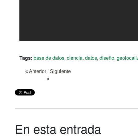
Tags:
base de datos
,
ciencia
,
datos
,
diseño
,
geolocali
« Anterior
/
Siguiente
»
En esta entrada