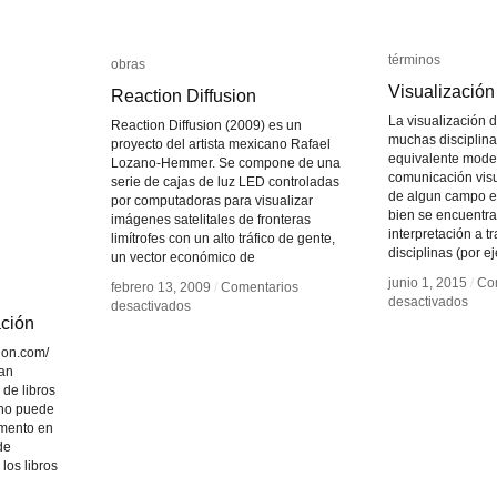
términos
términos
obras
obras
Visualización
Visualización
Reaction Diffusion
Reaction Diffusion
La visualización d
Reaction Diffusion (2009) es un
muchas disciplin
proyecto del artista mexicano Rafael
equivalente mode
Lozano-Hemmer. Se compone de una
comunicación vis
serie de cajas de luz LED controladas
de algun campo es
por computadoras para visualizar
bien se encuentra
imágenes satelitales de fronteras
interpretación a 
limítrofes con un alto tráfico de gente,
disciplinas (por e
un vector económico de
junio 1, 2015
junio 1, 2015
/
/
Co
Co
febrero 13, 2009
febrero 13, 2009
/
/
Comentarios
Comentarios
en
en
desactivados
desactivados
en
en
desactivados
desactivados
Visu
Visu
ación
ación
Reaction
Reaction
de
de
Diffusion
Diffusion
tion.com/
Dato
Dato
úan
de libros
uno puede
omento en
de
los libros