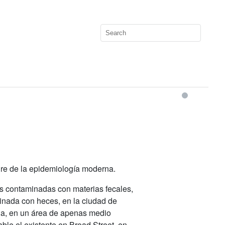
dre de la epidemiología moderna.
as contaminadas con materias fecales,
nada con heces, en la ciudad de
na, en un área de apenas medio
le el existente en Broad Street, en