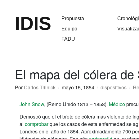
IDIS
Propuesta
Cronológ
Equipo
Visualiza
FADU
El mapa del cólera de
Por
Carlos Trilnick
/
mayo 15, 1854
/
dispositivos
/
Re
John Snow
, (Reino Unido 1813 – 1858).
Médico
precur
Demostró que el el brote de cólera más violento de I
al
comprobar
que los casos de esta enfermedad se ag
Londres en el año de 1854. Aproximadamente 700 per
kilómetro de diámetro. Ese año
cartografió
en un plano