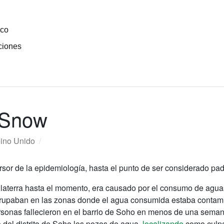
ico
ciones
 Snow
ino Unido
/
sor de la epidemiología, hasta el punto de ser considerado pa
nglaterra hasta el momento, era causado por el consumo de agu
rupaban en las zonas donde el agua consumida estaba contami
sonas fallecieron en el barrio de Soho en menos de una sema
 del distrito de Soho los pozos de agua,
localizando
como culpab