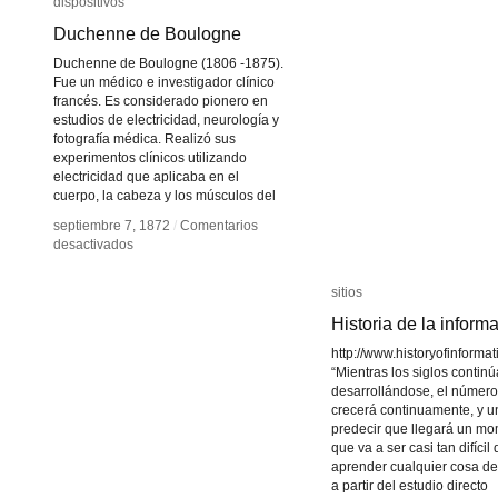
dispositivos
dispositivos
Duchenne de Boulogne
Duchenne de Boulogne
Duchenne de Boulogne (1806 -1875).
Fue un médico e investigador clínico
francés. Es considerado pionero en
estudios de electricidad, neurología y
fotografía médica. Realizó sus
experimentos clínicos utilizando
electricidad que aplicaba en el
cuerpo, la cabeza y los músculos del
septiembre 7, 1872
septiembre 7, 1872
/
/
Comentarios
Comentarios
en
en
desactivados
desactivados
Duchenne
Duchenne
de
de
sitios
sitios
Boulogne
Boulogne
Historia de la inform
Historia de la inform
http://www.historyofinforma
“Mientras los siglos contin
desarrollándose, el número 
crecerá continuamente, y 
predecir que llegará un m
que va a ser casi tan difícil 
aprender cualquier cosa de 
a partir del estudio directo