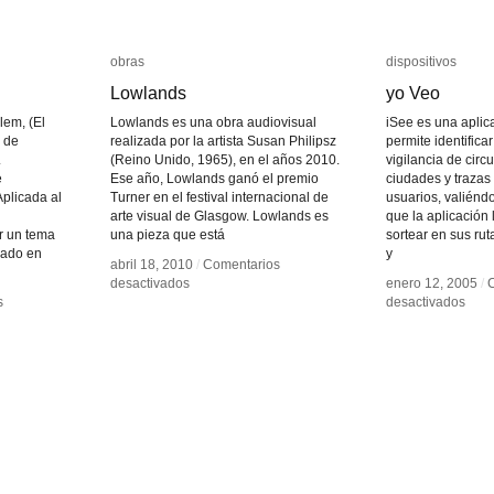
obras
obras
dispositivos
dispositivos
Lowlands
Lowlands
yo Veo
yo Veo
lem, (El
Lowlands es una obra audiovisual
iSee es una aplic
 de
realizada por la artista Susan Philipsz
permite identifica
.
(Reino Unido, 1965), en el años 2010.
vigilancia de circ
e
Ese año, Lowlands ganó el premio
ciudades y trazas
Aplicada al
Turner en el festival internacional de
usuarios, valiénd
arte visual de Glasgow. Lowlands es
que la aplicación
r un tema
una pieza que está
sortear en sus ru
dado en
y
abril 18, 2010
abril 18, 2010
/
/
Comentarios
Comentarios
en
en
desactivados
desactivados
enero 12, 2005
enero 12, 2005
/
/
Lowlands
Lowlands
en
en
s
s
desactivados
desactivados
yo
yo
Veo
Veo