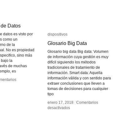
 de Datos
 de Datos
e datos es visto por
dispositivos
dispositivos
as como un
Glosario Big Data
Glosario Big Data
rno de la
ual. No es propiedad
Glosario big data Big data: Volumen
pecifico, sino más
de información cuya gestión es muy
 bajo la
difícil siguiendo los métodos
través de muchas
tradicionales de tratamiento de
jemplo, es
información. Smart data: Aquella
información válida y con sentido para
mentarios
mentarios
extraer conclusiones que lleven a
tomas de decisiones para cualquier
alización
alización
tipo
s
s
enero 17, 2018
enero 17, 2018
/
/
Comentarios
Comentarios
en
en
desactivados
desactivados
Glosario
Glosario
Big
Big
Data
Data