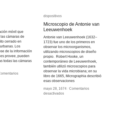
dispositivos
dispositivos
Microscopio de Antonie van
Microscopio de Antonie van
Leeuwenhoek
Leeuwenhoek
ación móvil que
r las cámaras de
Antonie van Leeuwenhoek (1632–
uito cerrado en
1723) fue uno de los primeros en
 urbanas. Los
observar los microorganismos,
ose de la información
utilizando microscopios de diseño
 les provee, pueden
propio. Robert Hooke, un
tas todas las cámaras
contemporáneo de Leeuwenhoek,
también utilizó microscopios para
observar la vida microbiana; en su
Comentarios
Comentarios
libro de 1665, Micrographia describió
esas observaciones
mayo 28, 1674
mayo 28, 1674
/
/
Comentarios
Comentarios
en
en
desactivados
desactivados
Microscopio
Microscopio
de
de
Antonie
Antonie
van
van
Leeuwenhoek
Leeuwenhoek