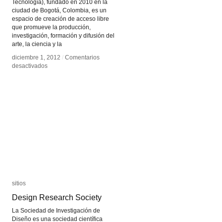
Tecnología), fundado en 2010 en la
ciudad de Bogotá, Colombia, es un
espacio de creación de acceso libre
que promueve la producción,
investigación, formación y difusión del
arte, la ciencia y la
diciembre 1, 2012
diciembre 1, 2012
/
/
Comentarios
Comentarios
en
en
desactivados
desactivados
Plataforma
Plataforma
Bogota
Bogota
sitios
sitios
Design Research Society
Design Research Society
La Sociedad de Investigación de
Diseño es una sociedad científica