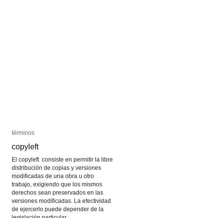
términos
términos
copyleft
copyleft
El copyleft consiste en permitir la libre
distribución de copias y versiones
modificadas de una obra u otro
trabajo, exigiendo que los mismos
derechos sean preservados en las
versiones modificadas. La efectividad
de ejercerlo puede depender de la
legislación particular