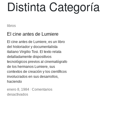
Distinta Categoría
libros
libros
El cine antes de Lumiere
El cine antes de Lumiere
El cine antes de Lumiere, es un libro
del historiador y documentalista
italiano Virgilio Tosi. El texto relata
detalladamente dispositivos
tecnológicos previos al cinematógrafo
de los hermanos Lumiere, sus
contextos de creación y los científicos
involucrados en sus desarrollos,
haciendo
enero 8, 1984
enero 8, 1984
/
/
Comentarios
Comentarios
en
en
desactivados
desactivados
El
El
cine
cine
antes
antes
de
de
Lumiere
Lumiere