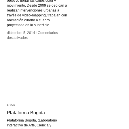
objetivo llenar las calles color y
movimiento. Desde 2009 se dedican a
realizar intervenciones urbanas a
través de video-mapping, trabajan con
animación cuadro a cuadro
proyectada en la superficie
diciembre 5, 2014
diciembre 5, 2014
/
/
Comentarios
Comentarios
en
en
desactivados
desactivados
VJ
VJ
SUAVE
SUAVE
sitios
sitios
Plataforma Bogota
Plataforma Bogota
Plataforma Bogotá, (Laboratorio
Interactivo de Arte, Ciencia y