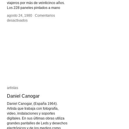
viajeros por más de veinticinco años.
Los 228 paneles pintados a mano
agosto 24, 1980
agosto 24, 1980
/
/
Comentarios
Comentarios
en
en
desactivados
desactivados
Masstransiscopio
Masstransiscopio
artistas
artistas
Daniel Canogar
Daniel Canogar
Daniel Canogar, (España 1964).
Artista que trabaja con fotografía,
video, instalaciones y soportes
digitales. En sus últimas obras utiliza
grandes pantalles de Leds y desechos
electrónicos y de los medios como