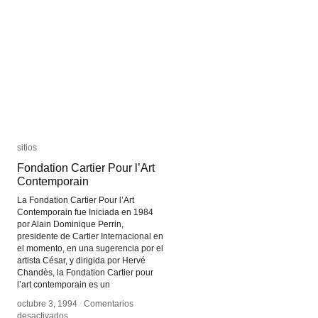
des
des
Lumières
Lumières
sitios
sitios
Fondation Cartier Pour l’Art
Fondation Cartier Pour l’Art
Contemporain
Contemporain
La Fondation Cartier Pour l’Art
Contemporain fue Iniciada en 1984
por Alain Dominique Perrin,
presidente de Cartier Internacional en
el momento, en una sugerencia por el
artista César, y dirigida por Hervé
Chandès, la Fondation Cartier pour
l’art contemporain es un
octubre 3, 1994
octubre 3, 1994
/
/
Comentarios
Comentarios
en
en
desactivados
desactivados