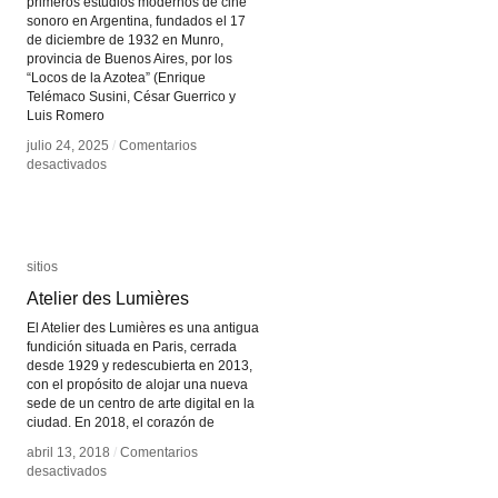
primeros estudios modernos de cine
sonoro en Argentina, fundados el 17
de diciembre de 1932 en Munro,
provincia de Buenos Aires, por los
“Locos de la Azotea” (Enrique
Telémaco Susini, César Guerrico y
Luis Romero
julio 24, 2025
julio 24, 2025
/
/
Comentarios
Comentarios
en
en
desactivados
desactivados
Estudios
Estudios
Lumiton
Lumiton
sitios
sitios
Atelier des Lumières
Atelier des Lumières
El Atelier des Lumières es una antigua
fundición situada en Paris, cerrada
desde 1929 y redescubierta en 2013,
con el propósito de alojar una nueva
sede de un centro de arte digital en la
ciudad. En 2018, el corazón de
abril 13, 2018
abril 13, 2018
/
/
Comentarios
Comentarios
en
en
desactivados
desactivados
Atelier
Atelier