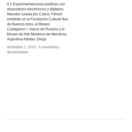
0.1 Experimentaciones poéticas con
dispositivos electrónicos y digitales.
Muestra curada por Carlos Trilnick
exhibida en la Fundación Cultural Itaú
de Buenos Aires, el Museo
Castagnino + macro de Rosario y el
Museo de Arte Moderno de Mendoza,
Argentina Artistas: Diego
diciembre 1, 2010
diciembre 1, 2010
/
/
Comentarios
Comentarios
en
en
desactivados
desactivados
0.1
0.1