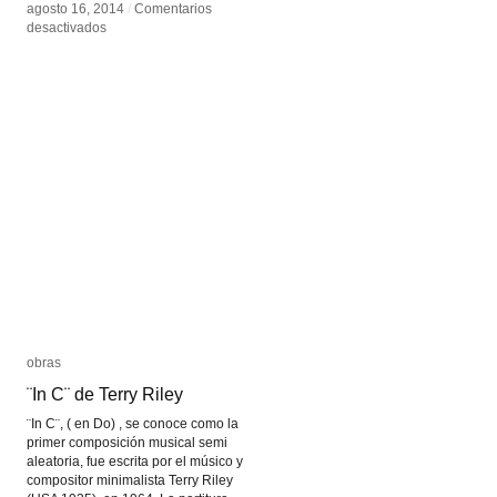
agosto 16, 2014
agosto 16, 2014
/
/
Comentarios
Comentarios
en
en
desactivados
desactivados
Falso
Falso
raccord
raccord
obras
obras
¨In C¨ de Terry Riley
¨In C¨ de Terry Riley
¨In C¨, ( en Do) , se conoce como la
primer composición musical semi
aleatoria, fue escrita por el músico y
compositor minimalista Terry Riley