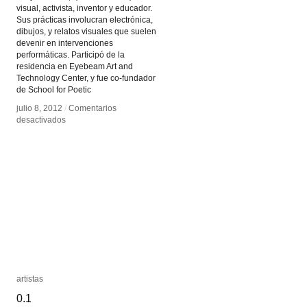
visual, activista, inventor y educador.
Sus prácticas involucran electrónica,
dibujos, y relatos visuales que suelen
devenir en intervenciones
performáticas. Participó de la
residencia en Eyebeam Art and
Technology Center, y fue co-fundador
de School for Poetic
julio 8, 2012
julio 8, 2012
/
/
Comentarios
Comentarios
en
en
desactivados
desactivados
Taeyoon
Taeyoon
Choi
Choi
artistas
artistas
0.1
0.1