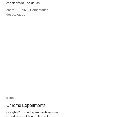
considerada una de las
enero 11, 1966
enero 11, 1966
/
/
Comentarios
Comentarios
en
en
desactivados
desactivados
Hewlett-
Hewlett-
Packard
Packard
HP
HP
2115
2115
sitios
sitios
Chrome Experiments
Chrome Experiments
Google Chrome Experiments es una
sala de exposición en línea de