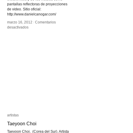
pantallas reflectoras de proyecciones
de video. Sitio oficial:
http://www.danielcanogar.com/
marzo 16, 2012
marzo 16, 2012
/
/
Comentarios
Comentarios
en
en
desactivados
desactivados
Daniel
Daniel
Canogar
Canogar
artistas
artistas
Taeyoon Choi
Taeyoon Choi
Taeyoon Choi, (Corea del Sur). Artista