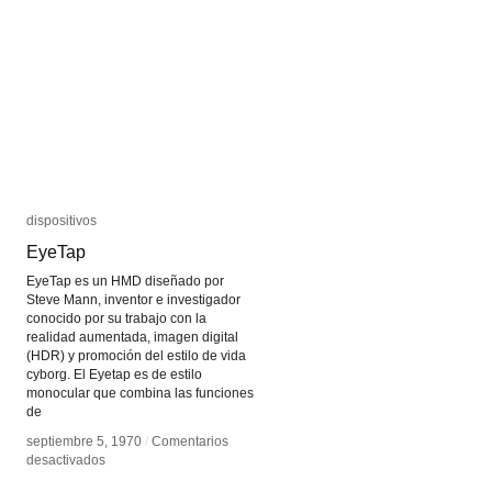
dispositivos
dispositivos
EyeTap
EyeTap
EyeTap es un HMD diseñado por
Steve Mann, inventor e investigador
conocido por su trabajo con la
realidad aumentada, imagen digital
(HDR) y promoción del estilo de vida
cyborg. El Eyetap es de estilo
monocular que combina las funciones
de
septiembre 5, 1970
septiembre 5, 1970
/
/
Comentarios
Comentarios
en
en
desactivados
desactivados
EyeTap
EyeTap