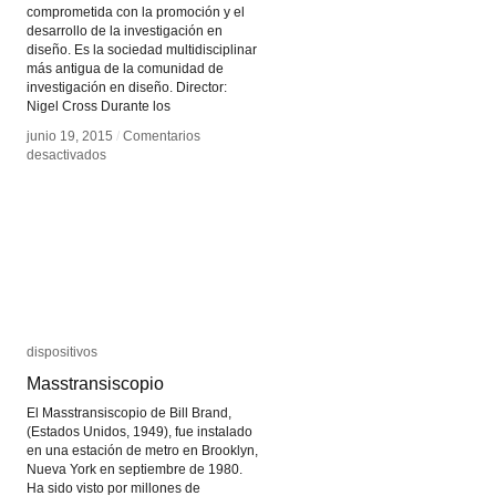
comprometida con la promoción y el
desarrollo de la investigación en
diseño. Es la sociedad multidisciplinar
más antigua de la comunidad de
investigación en diseño. Director:
Nigel Cross Durante los
junio 19, 2015
junio 19, 2015
/
/
Comentarios
Comentarios
en
en
desactivados
desactivados
Design
Design
Research
Research
Society
Society
dispositivos
dispositivos
Masstransiscopio
Masstransiscopio
El Masstransiscopio de Bill Brand,
(Estados Unidos, 1949), fue instalado
en una estación de metro en Brooklyn,
Nueva York en septiembre de 1980.
Ha sido visto por millones de