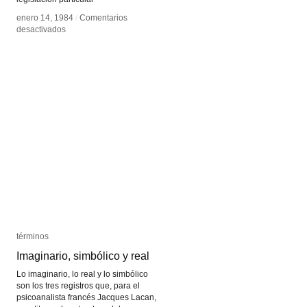
enero 14, 1984
enero 14, 1984
/
/
Comentarios
Comentarios
en
en
desactivados
desactivados
copyleft
copyleft
términos
términos
Imaginario, simbólico y real
Imaginario, simbólico y real
Lo imaginario, lo real y lo simbólico
son los tres registros que, para el
psicoanalista francés Jacques Lacan,