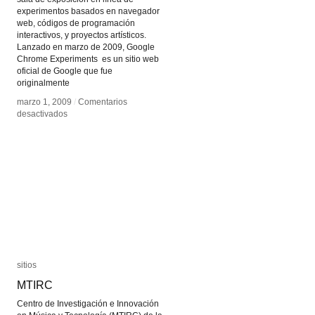
experimentos basados en navegador
web, códigos de programación
interactivos, y proyectos artísticos.
Lanzado en marzo de 2009, Google
Chrome Experiments es un sitio web
oficial de Google que fue
originalmente
marzo 1, 2009
marzo 1, 2009
/
/
Comentarios
Comentarios
en
en
desactivados
desactivados
Chrome
Chrome
Experiments
Experiments
sitios
sitios
MTIRC
MTIRC
Centro de Investigación e Innovación