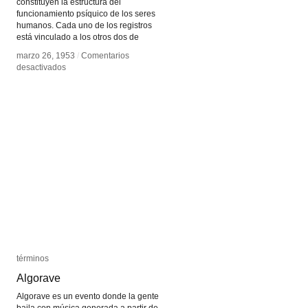
constituyen la estructura del
funcionamiento psíquico de los seres
humanos. Cada uno de los registros
está vinculado a los otros dos de
marzo 26, 1953
marzo 26, 1953
/
/
Comentarios
Comentarios
en
en
desactivados
desactivados
Imaginario,
Imaginario,
simbólico
simbólico
y
y
real
real
términos
términos
Algorave
Algorave
Algorave es un evento donde la gente
baila con música generada a partir de