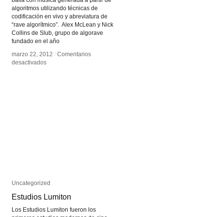
algoritmos utilizando técnicas de
codificación en vivo y abreviatura de
“rave algorítmico”. Alex McLean y Nick
Collins de Slub, grupo de algorave
fundado en el año
marzo 22, 2012
marzo 22, 2012
/
/
Comentarios
Comentarios
en
en
desactivados
desactivados
Algorave
Algorave
Uncategorized
Uncategorized
Estudios Lumiton
Estudios Lumiton
Los Estudios Lumiton fueron los