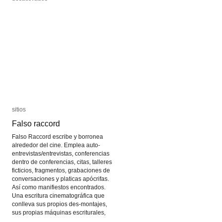
Fondation
Fondation
Cartier
Cartier
Pour
Pour
l’Art
l’Art
Contemporain
Contemporain
sitios
sitios
Falso raccord
Falso raccord
Falso Raccord escribe y borronea
alrededor del cine. Emplea auto-
entrevistas/entrevistas, conferencias
dentro de conferencias, citas, talleres
ficticios, fragmentos, grabaciones de
conversaciones y platicas apócrifas.
Así como manifiestos encontrados.
Una escritura cinematográfica que
conlleva sus propios des-montajes,
sus propias máquinas escriturales,