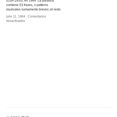
(USA 1935), en 1964. La partitura
contiene 53 frases, o patterns
musicales sumamente breves, el resto
julio 11, 1964
julio 11, 1964
/
/
Comentarios
Comentarios
en
en
desactivados
desactivados
¨In
¨In
C¨
C¨
de
de
Terry
Terry
Riley
Riley