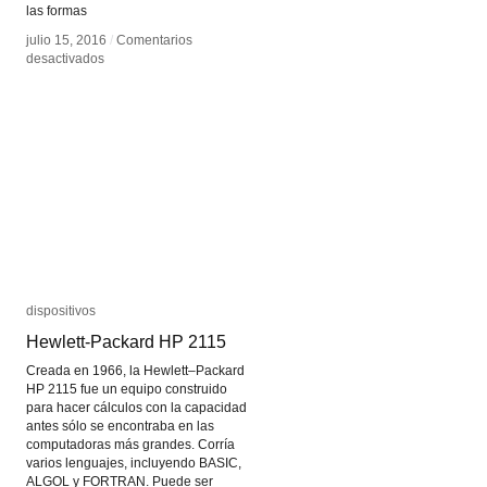
las formas
julio 15, 2016
julio 15, 2016
/
/
Comentarios
Comentarios
en
en
desactivados
desactivados
Void
Void
Jungle
Jungle
dispositivos
dispositivos
Hewlett-Packard HP 2115
Hewlett-Packard HP 2115
Creada en 1966, la Hewlett–Packard
HP 2115 fue un equipo construido
para hacer cálculos con la capacidad
antes sólo se encontraba en las
computadoras más grandes. Corría
varios lenguajes, incluyendo BASIC,
ALGOL y FORTRAN. Puede ser