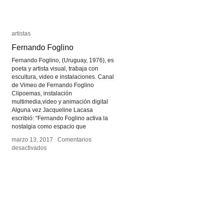
artistas
artistas
Fernando Foglino
Fernando Foglino
Fernando Foglino, (Uruguay, 1976), es
poeta y artista visual, trabaja con
escultura, video e instalaciones. Canal
de Vimeo de Fernando Foglino
Clipoemas, instalación
multimedia,video y animación digital
Alguna vez Jacqueline Lacasa
escribió: “Fernando Foglino activa la
nostalgia como espacio que
marzo 13, 2017
marzo 13, 2017
/
/
Comentarios
Comentarios
en
en
desactivados
desactivados
Fernando
Fernando
Foglino
Foglino