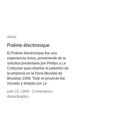
obras
obras
Poème électronique
Poème électronique
El Poème électronique fue una
experiencia única, proveniente de la
solicitud presentada por Philips a Le
Corbusier para diseñar el pabellón de
la empresa en la Feria Mundial de
Bruselas 1958. Todo el proyecto fue
iniciado y dirigido por Le
julio 15, 1958
julio 15, 1958
/
/
Comentarios
Comentarios
en
en
desactivados
desactivados
Poème
Poème
électronique
électronique