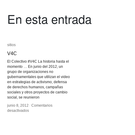
En esta entrada
sitios
sitios
V4C
V4C
El Colectivo #V4C La historia hasta el
momento … En junio del 2012, un
grupo de organizaciones no
gubernamentales que utilizan el video
en estrategias de activismo, defensa
de derechos humanos, campañas
sociales y otros proyectos de cambio
social, se reunieron
junio 8, 2012
junio 8, 2012
/
/
Comentarios
Comentarios
en
en
desactivados
desactivados
V4C
V4C