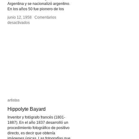
Argentina y se nacionalizó argentino.
En los años 50 fue pionero de los
junio 12, 1958
junio 12, 1958
/
/
Comentarios
Comentarios
en
en
desactivados
desactivados
Francisco
Francisco
Kröpfl
Kröpfl
artistas
artistas
Hippolyte Bayard
Hippolyte Bayard
Inventor y fotógrafo francés (1801-
1887). En el año 1837 desarrolló un
procedimiento fotográfico de positivo
directo, es decir que obtenía
imágenes únicas. Las fotografías que