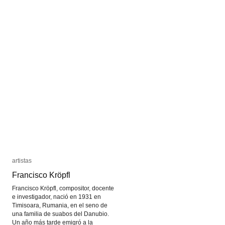
artistas
artistas
Francisco Kröpfl
Francisco Kröpfl
Francisco Kröpfl, compositor, docente
e investigador, nació en 1931 en
Timisoara, Rumania, en el seno de
una familia de suabos del Danubio.
Un año más tarde emigró a la