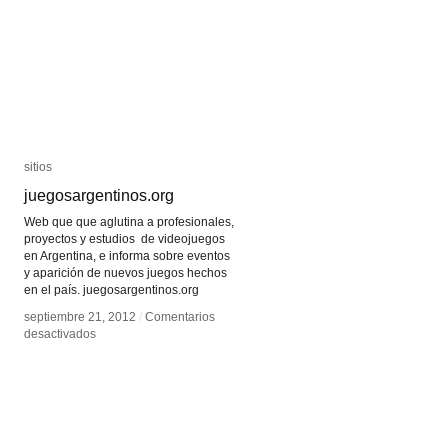
sitios
sitios
juegosargentinos.org
juegosargentinos.org
Web que que aglutina a profesionales,
proyectos y estudios de videojuegos
en Argentina, e informa sobre eventos
y aparición de nuevos juegos hechos
en el país. juegosargentinos.org
septiembre 21, 2012
septiembre 21, 2012
/
/
Comentarios
Comentarios
en
en
desactivados
desactivados
juegosargentinos.org
juegosargentinos.org