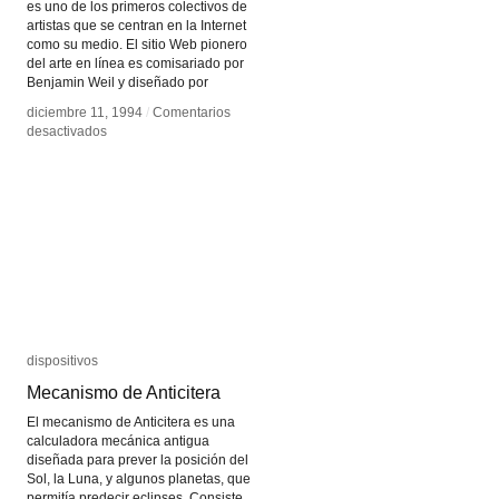
es uno de los primeros colectivos de
artistas que se centran en la Internet
como su medio. El sitio Web pionero
del arte en línea es comisariado por
Benjamin Weil y diseñado por
diciembre 11, 1994
diciembre 11, 1994
/
/
Comentarios
Comentarios
en
en
desactivados
desactivados
äda
äda
‘web
‘web
dispositivos
dispositivos
Mecanismo de Anticitera
Mecanismo de Anticitera
El mecanismo de Anticitera es una
calculadora mecánica antigua
diseñada para prever la posición del
Sol, la Luna, y algunos planetas, que
permitía predecir eclipses. Consiste