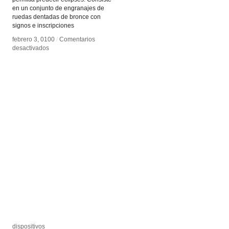
en un conjunto de engranajes de
ruedas dentadas de bronce con
signos e inscripciones
febrero 3, 0100
febrero 3, 0100
/
/
Comentarios
Comentarios
en
en
desactivados
desactivados
Mecanismo
Mecanismo
de
de
Anticitera
Anticitera
dispositivos
dispositivos