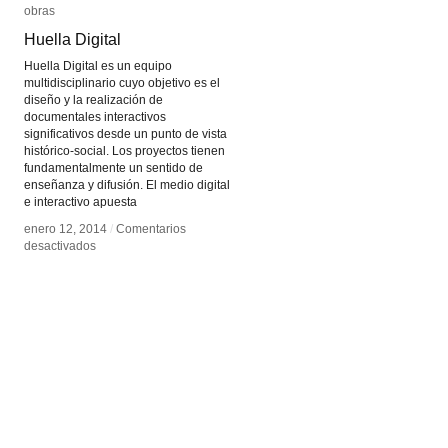
obras
obras
Huella Digital
Huella Digital
Huella Digital es un equipo
multidisciplinario cuyo objetivo es el
diseño y la realización de
documentales interactivos
significativos desde un punto de vista
histórico-social. Los proyectos tienen
fundamentalmente un sentido de
enseñanza y difusión. El medio digital
e interactivo apuesta
enero 12, 2014
enero 12, 2014
/
/
Comentarios
Comentarios
en
en
desactivados
desactivados
Huella
Huella
Digital
Digital