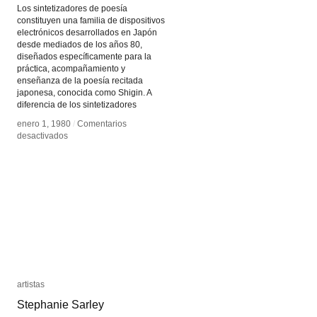
Los sintetizadores de poesía
constituyen una familia de dispositivos
electrónicos desarrollados en Japón
desde mediados de los años 80,
diseñados específicamente para la
práctica, acompañamiento y
enseñanza de la poesía recitada
japonesa, conocida como Shigin. A
diferencia de los sintetizadores
enero 1, 1980
enero 1, 1980
/
/
Comentarios
Comentarios
en
en
desactivados
desactivados
Sintetizador
Sintetizador
de
de
Poesía
Poesía
artistas
artistas
Stephanie Sarley
Stephanie Sarley