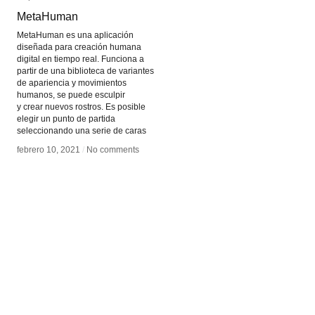
MetaHuman
MetaHuman
MetaHuman es una aplicación
diseñada para creación humana
digital en tiempo real. Funciona a
partir de una biblioteca de variantes
de apariencia y movimientos
humanos, se puede esculpir
y crear nuevos rostros. Es posible
elegir un punto de partida
seleccionando una serie de caras
febrero 10, 2021
febrero 10, 2021
/
/
No comments
No comments