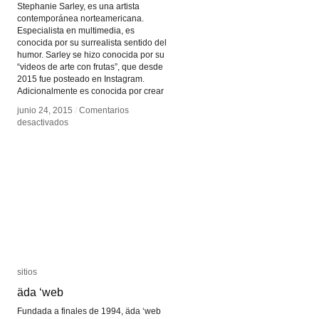
Stephanie Sarley, es una artista
contemporánea norteamericana.
Especialista en multimedia, es
conocida por su surrealista sentido del
humor. Sarley se hizo conocida por su
“videos de arte con frutas”, que desde
2015 fue posteado en Instagram.
Adicionalmente es conocida por crear
junio 24, 2015
junio 24, 2015
/
/
Comentarios
Comentarios
en
en
desactivados
desactivados
Stephanie
Stephanie
Sarley
Sarley
sitios
sitios
äda ‘web
äda ‘web
Fundada a finales de 1994, äda ‘web