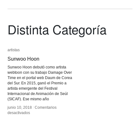
Distinta Categoría
artistas
artistas
Sunwoo Hoon
Sunwoo Hoon
Sunwoo Hoon debutó como artista
webtoon con su trabajo Damage Over
Time en el portal web Daum de Corea
del Sur. En 2015, ganó el Premio a
artista emergente del Festival
Internacional de Animación de Seúl
(SICAF). Ese mismo año
junio 10, 2018
junio 10, 2018
/
/
Comentarios
Comentarios
en
en
desactivados
desactivados
Sunwoo
Sunwoo
Hoon
Hoon