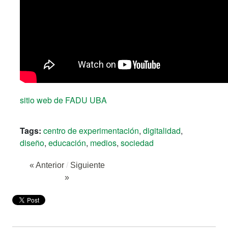
sitio web de FADU UBA
Tags:
centro de experimentación
,
digitalidad
,
diseño
,
educación
,
medios
,
sociedad
« Anterior
/
Siguiente
»