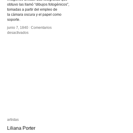
obtuvo las llamó “dibujos fotogénicos”,
tomadas a partir del empleo de
la cámara oscura y el papel como
soporte.
junio 7, 1840
junio 7, 1840
/
/
Comentarios
Comentarios
en
en
desactivados
desactivados
Hippolyte
Hippolyte
Bayard
Bayard
artistas
artistas
Liliana Porter
Liliana Porter