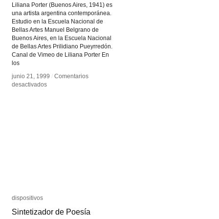
Liliana Porter (Buenos Aires, 1941) es
una artista argentina contemporánea.
Estudio en la Escuela Nacional de
Bellas Artes Manuel Belgrano de
Buenos Aires, en la Escuela Nacional
de Bellas Artes Prilidiano Pueyrredón.
Canal de Vimeo de Liliana Porter En
los
junio 21, 1999
junio 21, 1999
/
/
Comentarios
Comentarios
en
en
desactivados
desactivados
Liliana
Liliana
Porter
Porter
dispositivos
dispositivos
Sintetizador de Poesía
Sintetizador de Poesía