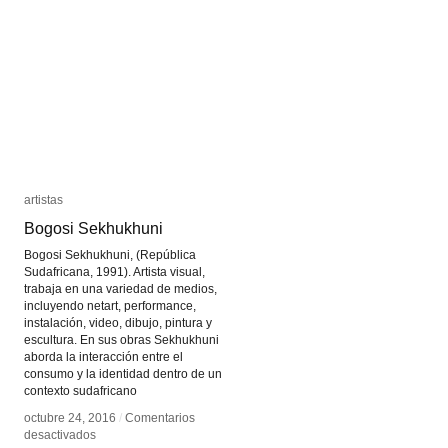
Scots
Scots
artistas
artistas
Bogosi Sekhukhuni
Bogosi Sekhukhuni
Bogosi Sekhukhuni, (República
Sudafricana, 1991). Artista visual,
trabaja en una variedad de medios,
incluyendo netart, performance,
instalación, video, dibujo, pintura y
escultura. En sus obras Sekhukhuni
aborda la interacción entre el
consumo y la identidad dentro de un
contexto sudafricano
octubre 24, 2016
octubre 24, 2016
/
/
Comentarios
Comentarios
en
en
desactivados
desactivados