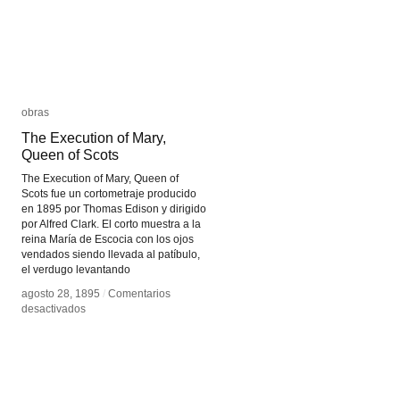
obras
obras
The Execution of Mary,
The Execution of Mary,
Queen of Scots
Queen of Scots
The Execution of Mary, Queen of
Scots fue un cortometraje producido
en 1895 por Thomas Edison y dirigido
por Alfred Clark. El corto muestra a la
reina María de Escocia con los ojos
vendados siendo llevada al patíbulo,
el verdugo levantando
agosto 28, 1895
agosto 28, 1895
/
/
Comentarios
Comentarios
en
en
desactivados
desactivados
The
The
Execution
Execution
of
of
Mary,
Mary,
Queen
Queen
of
of