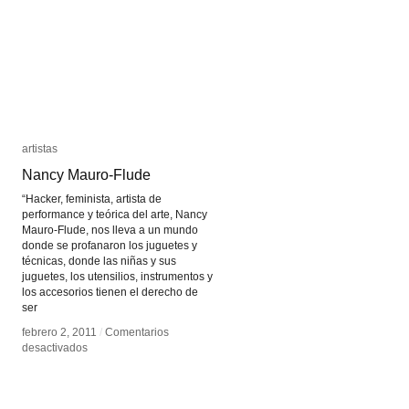
artistas
artistas
Nancy Mauro-Flude
Nancy Mauro-Flude
“Hacker, feminista, artista de
performance y teórica del arte, Nancy
Mauro-Flude, nos lleva a un mundo
donde se profanaron los juguetes y
técnicas, donde las niñas y sus
juguetes, los utensilios, instrumentos y
los accesorios tienen el derecho de
ser
febrero 2, 2011
febrero 2, 2011
/
/
Comentarios
Comentarios
en
en
desactivados
desactivados
Nancy
Nancy
Mauro-
Mauro-
Flude
Flude