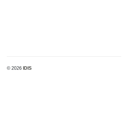
Superstrings
Superstrings
© 2026
IDIS