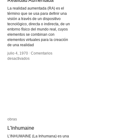
Realidad Aumentada
Realidad Aumentada
La realidad aumentada (RA) es el
término que se usa para definir una
visión a través de un dispositivo
tecnológico, directa o indirecta, de un
entorno físico del mundo real, cuyos
elementos se combinan con
elementos virtuales para la creación
de una realidad
julio 4, 1970
julio 4, 1970
/
/
Comentarios
Comentarios
en
en
desactivados
desactivados
Realidad
Realidad
Aumentada
Aumentada
obras
obras
L’Inhumaine
L’Inhumaine
L’INHUMAINE (La Inhumana) es una