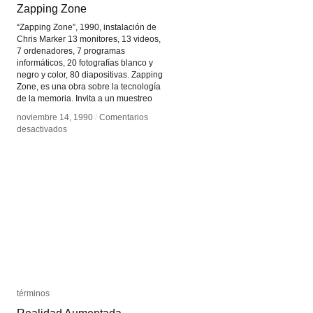
Zapping Zone
Zapping Zone
“Zapping Zone”, 1990, instalación de
Chris Marker 13 monitores, 13 videos,
7 ordenadores, 7 programas
informáticos, 20 fotografías blanco y
negro y color, 80 diapositivas. Zapping
Zone, es una obra sobre la tecnología
de la memoria. Invita a un muestreo
noviembre 14, 1990
noviembre 14, 1990
/
/
Comentarios
Comentarios
en
en
desactivados
desactivados
Zapping
Zapping
Zone
Zone
términos
términos