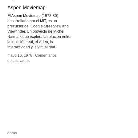
Aspen Moviemap
Aspen Moviemap
El Aspen Moviemap (1978-80)
desarrollado por el MIT, es un
precursor del Google Streetview and
Viewfinder. Un proyecto de Michel
Naimark que explora la relación entre
la locación real, el video, la
interactividad y la virtualidad.
mayo 16, 1978
mayo 16, 1978
/
/
Comentarios
Comentarios
en
en
desactivados
desactivados
Aspen
Aspen
Moviemap
Moviemap
obras
obras