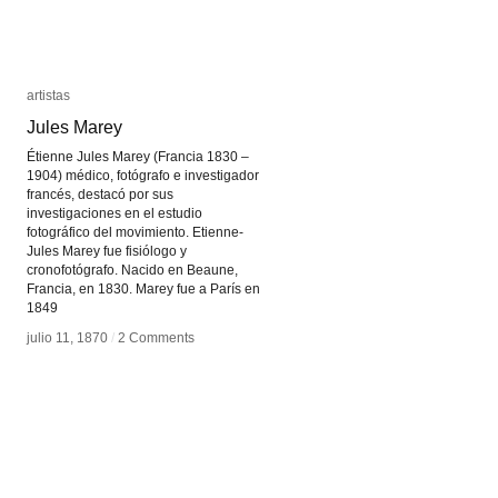
artistas
artistas
Jules Marey
Jules Marey
Étienne Jules Marey (Francia 1830 –
1904) médico, fotógrafo e investigador
francés, destacó por sus
investigaciones en el estudio
fotográfico del movimiento. Etienne-
Jules Marey fue fisiólogo y
cronofotógrafo. Nacido en Beaune,
Francia, en 1830. Marey fue a París en
1849
julio 11, 1870
julio 11, 1870
/
/
2 Comments
2 Comments