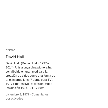
¿Cómo
¿Cómo
funciona
funciona
la
la
pistola
pistola
Nintendo?
Nintendo?
artistas
artistas
David Hall
David Hall
David Hall, (Reino Unido, 1937 –
2014). Artista cuya obra pionera ha
contribuido en gran medida a la
creación de vídeo como una forma de
arte. Interruptions (7 obras para TV),
1977 Progressive Recession, video
instalación 1974 101 TV Sets
diciembre 9, 1977
diciembre 9, 1977
/
/
Comentarios
Comentarios
en
en
desactivados
desactivados
David
David
Hall
Hall