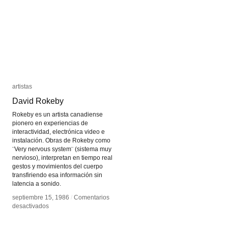
artistas
artistas
David Rokeby
David Rokeby
Rokeby es un artista canadiense
pionero en experiencias de
interactividad, electrónica video e
instalación. Obras de Rokeby como
¨Very nervous system¨ (sistema muy
nervioso), interpretan en tiempo real
gestos y movimientos del cuerpo
transfiriendo esa información sin
latencia a sonido.
septiembre 15, 1986
septiembre 15, 1986
/
/
Comentarios
Comentarios
en
en
desactivados
desactivados
David
David
Rokeby
Rokeby