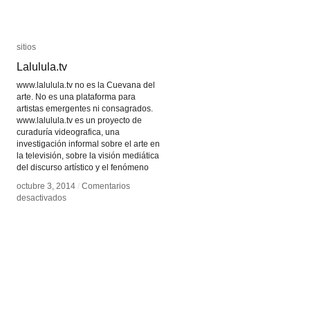
sitios
sitios
Lalulula.tv
Lalulula.tv
www.lalulula.tv no es la Cuevana del
arte. No es una plataforma para
artistas emergentes ni consagrados.
www.lalulula.tv es un proyecto de
curaduría videografica, una
investigación informal sobre el arte en
la televisión, sobre la visión mediática
del discurso artístico y el fenómeno
octubre 3, 2014
octubre 3, 2014
/
/
Comentarios
Comentarios
en
en
desactivados
desactivados
Lalulula.tv
Lalulula.tv