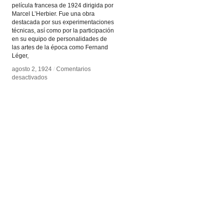
película francesa de 1924 dirigida por
Marcel L’Herbier. Fue una obra
destacada por sus experimentaciones
técnicas, así como por la participación
en su equipo de personalidades de
las artes de la época como Fernand
Léger,
agosto 2, 1924
agosto 2, 1924
/
/
Comentarios
Comentarios
en
en
desactivados
desactivados
L’Inhumaine
L’Inhumaine