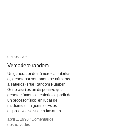
dispositivos
dispositivos
Verdadero random
Verdadero random
Un generador de números aleatorios
o, generador verdadero de números
aleatorios (True Random Number
Generator) es un dispositivo que
genera números aleatorios a partir de
un proceso físico, en lugar de
mediante un algoritmo. Estos
dispositivos se suelen basar en
abril 1, 1990
abril 1, 1990
/
/
Comentarios
Comentarios
en
en
desactivados
desactivados
Verdadero
Verdadero
random
random