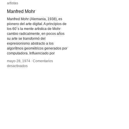
artistas
artistas
Manfred Mohr
Manfred Mohr
Manfred Mohr (Alemania, 1938), es
pionero del arte digital. A principios de
los 60´s la mente artistica de Mohr
cambio radicalmente, en pocos años
su arte se transformó del
expresionismo abstracto a los
algorítmos geométricos generados por
computadora. Influenciado por
mayo 28, 1974
mayo 28, 1974
/
/
Comentarios
Comentarios
en
en
desactivados
desactivados
Manfred
Manfred
Mohr
Mohr