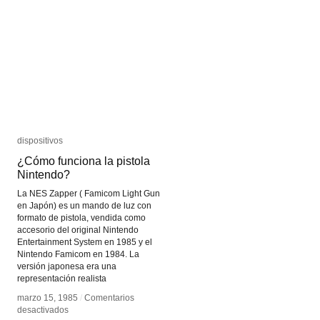
Bogosi
Bogosi
Sekhukhuni
Sekhukhuni
dispositivos
dispositivos
¿Cómo funciona la pistola
¿Cómo funciona la pistola
Nintendo?
Nintendo?
La NES Zapper ( Famicom Light Gun
en Japón) es un mando de luz con
formato de pistola, vendida como
accesorio del original Nintendo
Entertainment System en 1985 y el
Nintendo Famicom en 1984. La
versión japonesa era una
representación realista
marzo 15, 1985
marzo 15, 1985
/
/
Comentarios
Comentarios
en
en
desactivados
desactivados