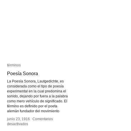
términos
términos
Poesía Sonora
Poesía Sonora
La Poesía Sonora, Lautgedichte, es
considerada como el tipo de poesía
experimental en la cual predomina el
sonido, dejando por fuera a la palabra
como mero vehículo de significado. El
término es definido por el poeta
alemán fundador del movimiento
junio 23, 1916
junio 23, 1916
/
/
Comentarios
Comentarios
en
en
desactivados
desactivados
Poesía
Poesía