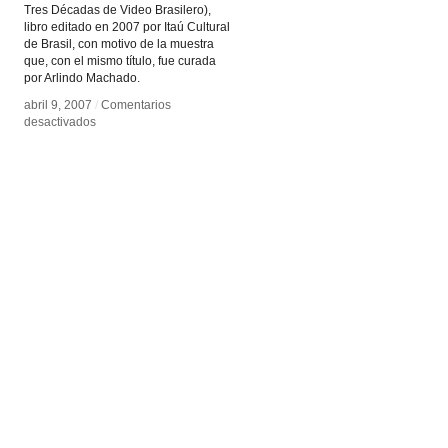
Tres Décadas de Video Brasilero),
libro editado en 2007 por Itaú Cultural
de Brasil, con motivo de la muestra
que, con el mismo título, fue curada
por Arlindo Machado.
abril 9, 2007
abril 9, 2007
/
/
Comentarios
Comentarios
en
en
desactivados
desactivados
Made
Made
in
in
Brasil
Brasil