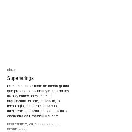
Sonora
Sonora
obras
obras
Superstrings
Superstrings
Ouchhh es un estudio de media global
que pretende descubrir y visualizar los
lazos y conexiones entre la
arquitectura, el arte, la ciencia, la
tecnología, la neurociencia y la
inteligencia artificial. La sede oficial se
encuentra en Estambul y cuenta
noviembre 5, 2019
noviembre 5, 2019
/
/
Comentarios
Comentarios
en
en
desactivados
desactivados