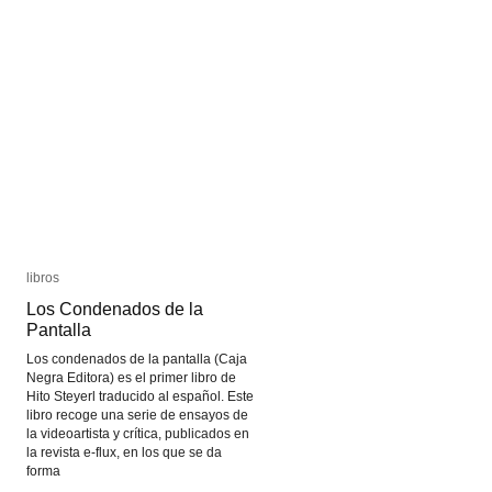
libros
libros
Los Condenados de la
Los Condenados de la
Pantalla
Pantalla
Los condenados de la pantalla (Caja
Negra Editora) es el primer libro de
Hito Steyerl traducido al español. Este
libro recoge una serie de ensayos de
la videoartista y crítica, publicados en
la revista e-flux, en los que se da
forma