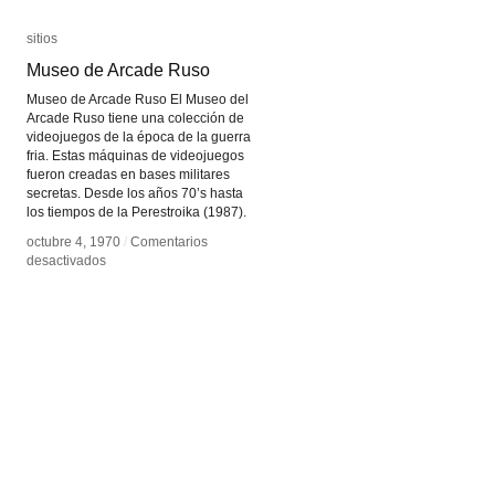
sitios
sitios
Museo de Arcade Ruso
Museo de Arcade Ruso
Museo de Arcade Ruso El Museo del
Arcade Ruso tiene una colección de
videojuegos de la época de la guerra
fria. Estas máquinas de videojuegos
fueron creadas en bases militares
secretas. Desde los años 70’s hasta
los tiempos de la Perestroika (1987).
octubre 4, 1970
octubre 4, 1970
/
/
Comentarios
Comentarios
en
en
desactivados
desactivados
Museo
Museo
de
de
Arcade
Arcade
Ruso
Ruso