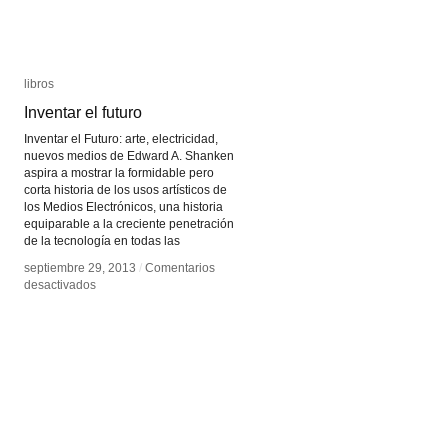
libros
libros
Inventar el futuro
Inventar el futuro
Inventar el Futuro: arte, electricidad,
nuevos medios de Edward A. Shanken
aspira a mostrar la formidable pero
corta historia de los usos artísticos de
los Medios Electrónicos, una historia
equiparable a la creciente penetración
de la tecnología en todas las
septiembre 29, 2013
septiembre 29, 2013
/
/
Comentarios
Comentarios
en
en
desactivados
desactivados
Inventar
Inventar
el
el
futuro
futuro