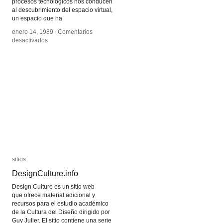
procesos tecnológicos nos conducen
al descubrimiento del espacio virtual,
un espacio que ha
enero 14, 1989
enero 14, 1989
/
/
Comentarios
Comentarios
en
en
desactivados
desactivados
La
La
intervención
intervención
tecnológica
tecnológica
sitios
sitios
DesignCulture.info
DesignCulture.info
Design Culture es un sitio web
que ofrece material adicional y
recursos para el estudio académico
de la Cultura del Diseño dirigido por
Guy Julier. El sitio contiene una serie