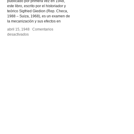
publicado por primera vez en 1948,
este libro, escrito por el historiador y
teórico Sigfried Giedion (Rep. Checa,
1988 – Suiza, 1968), es un examen de
la mecanización y sus efectos en
abril 15, 1948
abril 15, 1948
/
/
Comentarios
Comentarios
en
en
desactivados
desactivados
Mechanization
Mechanization
Takes
Takes
Command
Command