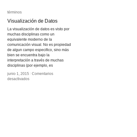
términos
términos
Visualización de Datos
Visualización de Datos
La visualización de datos es visto por
muchas disciplinas como un
equivalente moderno de la
comunicación visual. No es propiedad
de algun campo especifico, sino más
bien se encuentra bajo la
interpretación a través de muchas
disciplinas (por ejemplo, es
junio 1, 2015
junio 1, 2015
/
/
Comentarios
Comentarios
en
en
desactivados
desactivados
Visualización
Visualización
de
de
Datos
Datos