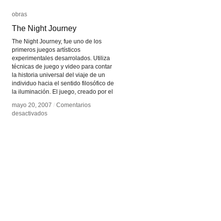
obras
obras
The Night Journey
The Night Journey
The Night Journey, fue uno de los
primeros juegos artísticos
experimentales desarrolados. Utiliza
técnicas de juego y video para contar
la historia universal del viaje de un
individuo hacia el sentido filosófico de
la iluminación. El juego, creado por el
mayo 20, 2007
mayo 20, 2007
/
/
Comentarios
Comentarios
en
en
desactivados
desactivados
The
The
Night
Night
Journey
Journey