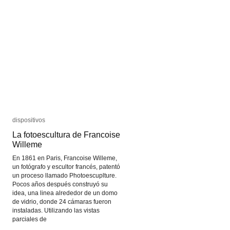
dispositivos
dispositivos
La fotoescultura de Francoise
La fotoescultura de Francoise
Willeme
Willeme
En 1861 en Paris, Francoise Willeme,
un fotógrafo y escultor francés, patentó
un proceso llamado Photoescuplture.
Pocos años después construyó su
idea, una linea alrededor de un domo
de vidrio, donde 24 cámaras fueron
instaladas. Utilizando las vistas
parciales de