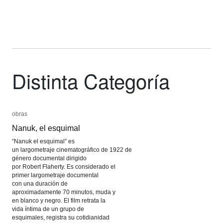
Distinta Categoría
obras
obras
Nanuk, el esquimal
Nanuk, el esquimal
“Nanuk el esquimal” es
un largometraje cinematográfico de 1922 de
género documental dirigido
por Robert Flaherty. Es considerado el
primer largometraje documental
con una duración de
aproximadamente 70 minutos, muda y
en blanco y negro. El film retrata la
vida íntima de un grupo de
esquimales, registra su cotidianidad
octubre 25, 1922
/
Comentarios