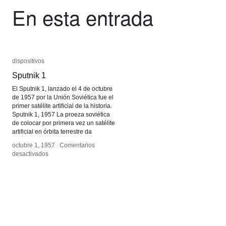
En esta entrada
dispositivos
dispositivos
Sputnik 1
Sputnik 1
El Sputnik 1, lanzado el 4 de octubre
de 1957 por la Unión Soviética fue el
primer satélite artificial de la historia.
Sputnik 1, 1957 La proeza soviética
de colocar por primera vez un satélite
artificial en órbita terrestre da
octubre 1, 1957
octubre 1, 1957
/
/
Comentarios
Comentarios
en
en
desactivados
desactivados
Sputnik
Sputnik
1
1