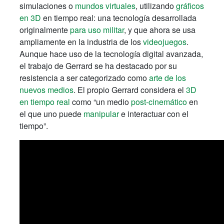
simulaciones o
mundos virtuales
, utilizando
gráficos
en 3D
en tiempo real: una tecnología desarrollada
originalmente
para uso militar
, y que ahora se usa
ampliamente en la industria de los
videojuegos
.
Aunque hace uso de la tecnología digital avanzada,
el trabajo de Gerrard se ha destacado por su
resistencia a ser categorizado como
arte de los
nuevos medios
. El propio Gerrard considera el
3D
en tiempo real
como “un medio
post-cinemático
en
el que uno puede
manipular
e interactuar con el
tiempo”.