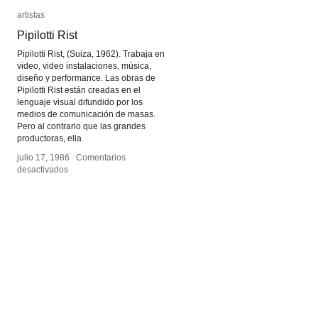
artistas
artistas
Pipilotti Rist
Pipilotti Rist
Pipilotti Rist, (Suiza, 1962). Trabaja en
video, video instalaciones, música,
diseño y performance. Las obras de
Pipilotti Rist están creadas en el
lenguaje visual difundido por los
medios de comunicación de masas.
Pero al contrario que las grandes
productoras, ella
julio 17, 1986
julio 17, 1986
/
/
Comentarios
Comentarios
en
en
desactivados
desactivados
Pipilotti
Pipilotti
Rist
Rist