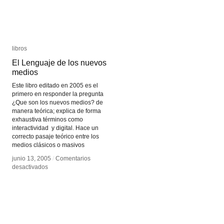
libros
libros
El Lenguaje de los nuevos
El Lenguaje de los nuevos
medios
medios
Este libro editado en 2005 es el
primero en responder la pregunta
¿Que son los nuevos medios? de
manera teórica; explica de forma
exhaustiva términos como
interactividad y digital. Hace un
correcto pasaje teórico entre los
medios clásicos o masivos
junio 13, 2005
junio 13, 2005
/
/
Comentarios
Comentarios
en
en
desactivados
desactivados
El
El
Lenguaje
Lenguaje
de
de
los
los
nuevos
nuevos
medios
medios