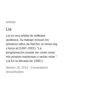
artistas
artistas
Lia
Lia
Lia es una artista de software
austriaca. Su trabajo incluye los
primeros sitios de Net Art, re-move.org
y turux.at (1997-2001). “La
programación puede ser como crear
mis propias mariposas y verlas volar “.
Lia En la década de 1990 y
febrero 18, 2014
febrero 18, 2014
/
/
Comentarios
Comentarios
en
en
desactivados
desactivados
Lia
Lia