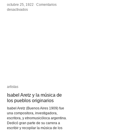
en
octubre 25, 1922
desactivados
/
Comentarios
en
Nanuk,
desactivados
Nanuk,
el
el
esquimal
esquimal
artistas
artistas
Isabel Aretz y la música de
Isabel Aretz y la música de
los pueblos originarios
los pueblos originarios
Isabel Aretz (Buenos Aires 1909) fue
una compositora, investigadora,
escritora, y etnomusicóloca argentina.
Dedicó gran parte de su carrera a
escribir y recopilar la música de los