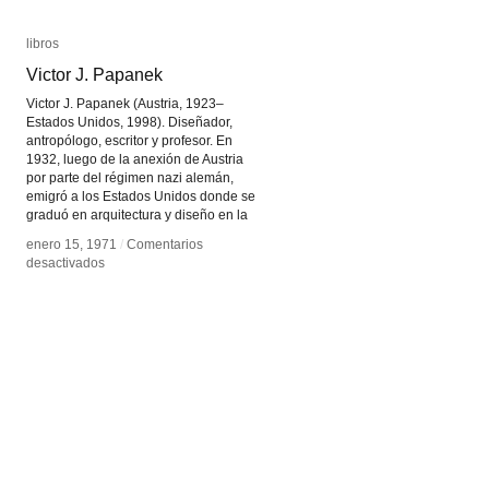
libros
libros
Victor J. Papanek
Victor J. Papanek
Victor J. Papanek (Austria, 1923–
Estados Unidos, 1998). Diseñador,
antropólogo, escritor y profesor. En
1932, luego de la anexión de Austria
por parte del régimen nazi alemán,
emigró a los Estados Unidos donde se
graduó en arquitectura y diseño en la
enero 15, 1971
enero 15, 1971
/
/
Comentarios
Comentarios
en
en
desactivados
desactivados
Victor
Victor
J.
J.
Papanek
Papanek