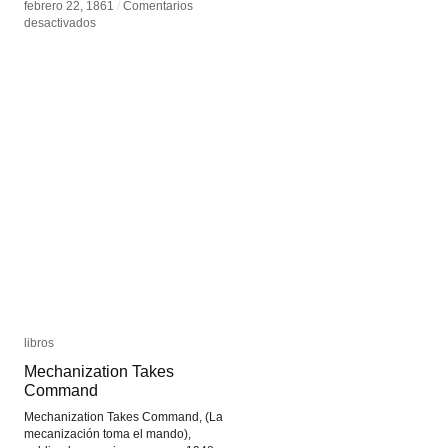
febrero 22, 1861
febrero 22, 1861
/
/
Comentarios
Comentarios
en
en
desactivados
desactivados
La
La
fotoescultura
fotoescultura
de
de
Francoise
Francoise
Willeme
Willeme
libros
libros
Mechanization Takes
Mechanization Takes
Command
Command
Mechanization Takes Command, (La
mecanización toma el mando),