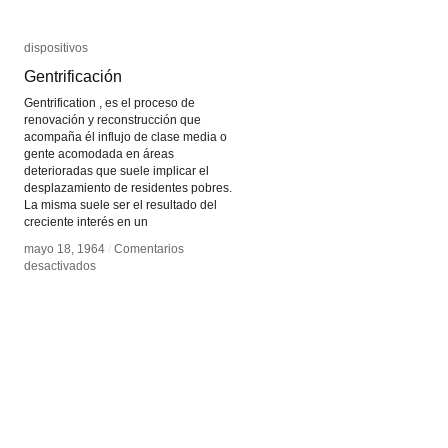
dispositivos
dispositivos
Gentrificación
Gentrificación
Gentrification , es el proceso de
renovación y reconstrucción que
acompaña él influjo de clase media o
gente acomodada en áreas
deterioradas que suele implicar el
desplazamiento de residentes pobres.
La misma suele ser el resultado del
creciente interés en un
mayo 18, 1964
mayo 18, 1964
/
/
Comentarios
Comentarios
en
en
desactivados
desactivados
Gentrificación
Gentrificación