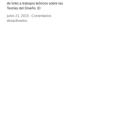
de links a trabajos teóricos sobre las
Teorías del Diseño. El
junio 21, 2015
junio 21, 2015
/
/
Comentarios
Comentarios
en
en
desactivados
desactivados
DesignCulture.info
DesignCulture.info