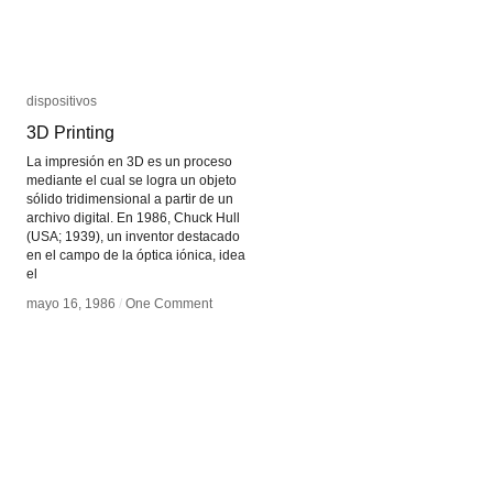
dispositivos
dispositivos
3D Printing
3D Printing
La impresión en 3D es un proceso
mediante el cual se logra un objeto
sólido tridimensional a partir de un
archivo digital. En 1986, Chuck Hull
(USA; 1939), un inventor destacado
en el campo de la óptica iónica, idea
el
mayo 16, 1986
mayo 16, 1986
/
/
One Comment
One Comment