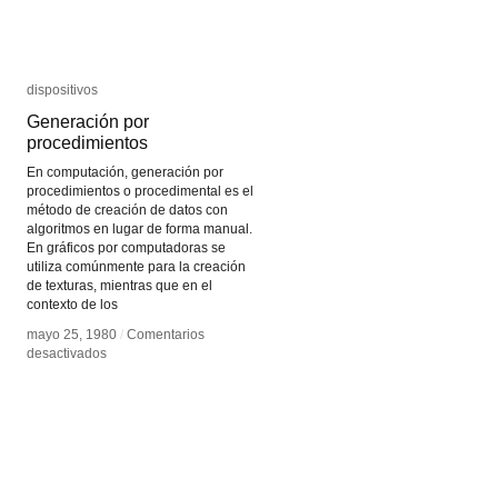
dispositivos
dispositivos
Generación por
Generación por
procedimientos
procedimientos
En computación, generación por
procedimientos o procedimental es el
método de creación de datos con
algoritmos en lugar de forma manual.
En gráficos por computadoras se
utiliza comúnmente para la creación
de texturas, mientras que en el
contexto de los
mayo 25, 1980
mayo 25, 1980
/
/
Comentarios
Comentarios
en
en
desactivados
desactivados
Generación
Generación
por
por
procedimientos
procedimientos