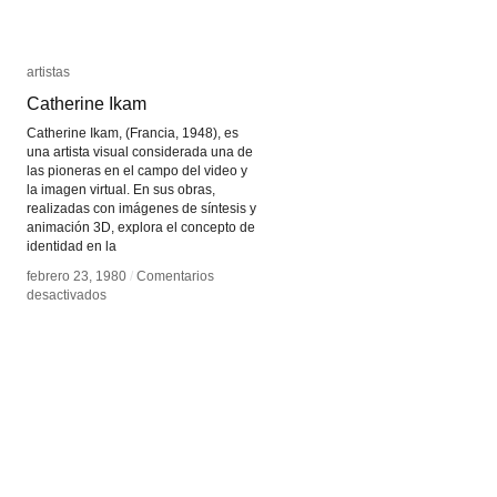
artistas
artistas
Catherine Ikam
Catherine Ikam
Catherine Ikam, (Francia, 1948), es
una artista visual considerada una de
las pioneras en el campo del video y
la imagen virtual. En sus obras,
realizadas con imágenes de síntesis y
animación 3D, explora el concepto de
identidad en la
febrero 23, 1980
febrero 23, 1980
/
/
Comentarios
Comentarios
en
en
desactivados
desactivados
Catherine
Catherine
Ikam
Ikam