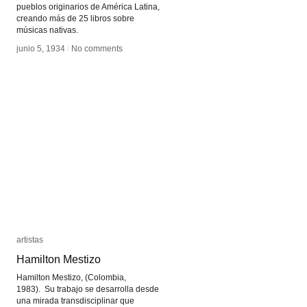
pueblos originarios de América Latina,
creando más de 25 libros sobre
músicas nativas.
junio 5, 1934
junio 5, 1934
/
/
No comments
No comments
artistas
artistas
Hamilton Mestizo
Hamilton Mestizo
Hamilton Mestizo, (Colombia,
1983). Su trabajo se desarrolla desde
una mirada transdisciplinar que