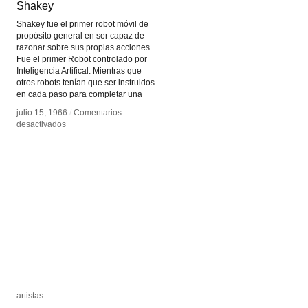
Shakey
Shakey
Shakey fue el primer robot móvil de
propósito general en ser capaz de
razonar sobre sus propias acciones.
Fue el primer Robot controlado por
Inteligencia Artifical. Mientras que
otros robots tenían que ser instruidos
en cada paso para completar una
julio 15, 1966
julio 15, 1966
/
/
Comentarios
Comentarios
en
en
desactivados
desactivados
Shakey
Shakey
artistas
artistas