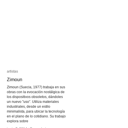
artistas
artistas
Zimoun
Zimoun
Zimoun (Suecia, 1977) trabaja en sus
obras con la evocación nostálgica de
los dispositivos obsoletos, dándoles
un nuevo ”uso”. Utiliza materiales
industriales, desde un estilo
minimalista, para ubicar la tecnología
en el plano de lo cotidiano. Su trabajo
explora sobre