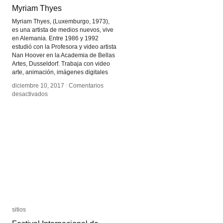
Myriam Thyes
Myriam Thyes
Myriam Thyes, (Luxemburgo, 1973),
es una artista de medios nuevos, vive
en Alemania. Entre 1986 y 1992
estudió con la Profesora y video artista
Nan Hoover en la Academia de Bellas
Artes, Dusseldorf. Trabaja con video
arte, animación, imágenes digitales
diciembre 10, 2017
diciembre 10, 2017
/
/
Comentarios
Comentarios
en
en
desactivados
desactivados
Myriam
Myriam
Thyes
Thyes
sitios
sitios