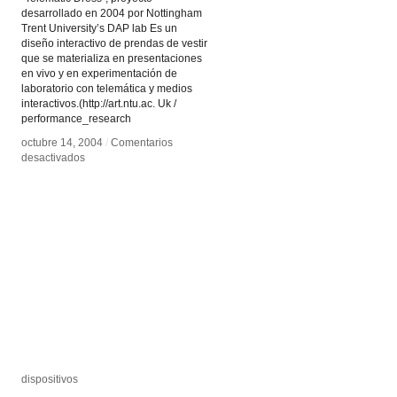
desarrollado en 2004 por Nottingham
Trent University’s DAP lab Es un
diseño interactivo de prendas de vestir
que se materializa en presentaciones
en vivo y en experimentación de
laboratorio con telemática y medios
interactivos.(http://art.ntu.ac. Uk /
performance_research
octubre 14, 2004
octubre 14, 2004
/
/
Comentarios
Comentarios
en
en
desactivados
desactivados
Telematic
Telematic
Dress
Dress
dispositivos
dispositivos