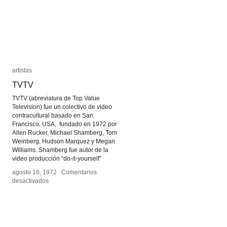
Quién
Quién
es
es
quién
quién
artistas
artistas
TVTV
TVTV
TVTV (abreviatura de Top Value
Television) fue un colectivo de video
contracultural basado en San
Francisco, USA, fundado en 1972 por
Allen Rucker, Michael Shamberg, Tom
Weinberg, Hudson Marquez y Megan
Williams. Shamberg fue autor de la
video producción “do-it-yourself”
agosto 16, 1972
agosto 16, 1972
/
/
Comentarios
Comentarios
en
en
desactivados
desactivados
TVTV
TVTV