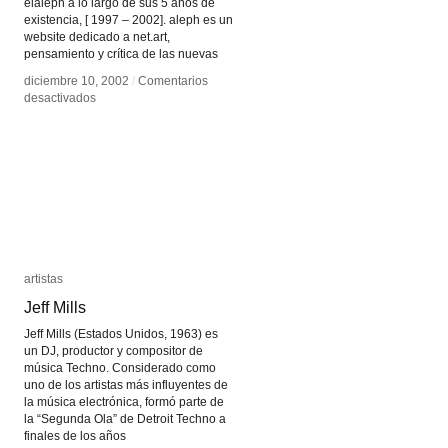
elaleph a lo largo de sus 5 años de
existencia, [ 1997 – 2002]. aleph es un
website dedicado a net.art,
pensamiento y crítica de las nuevas
diciembre 10, 2002
diciembre 10, 2002
/
/
Comentarios
Comentarios
en
en
desactivados
desactivados
Net
Net
Art
Art
artistas
artistas
Jeff Mills
Jeff Mills
Jeff Mills (Estados Unidos, 1963) es
un DJ, productor y compositor de
música Techno. Considerado como
uno de los artistas más influyentes de
la música electrónica, formó parte de
la “Segunda Ola” de Detroit Techno a
finales de los años