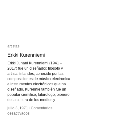
artistas
artistas
Erkki Kurenniemi
Erkki Kurenniemi
Erkki Juhani Kurenniemi (1941 –
2017) fue un diseñador, filósofo y
artista finlandés, conocido por las
composiciones de música electrónica
e instrumentos electrónicos que ha
diseñado. Kurennie también fue un
popular científico, futurólogo, pionero
de la cultura de los medios y
julio 3, 1971
julio 3, 1971
/
/
Comentarios
Comentarios
en
en
desactivados
desactivados
Erkki
Erkki
Kurenniemi
Kurenniemi