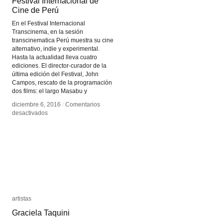
Festival Internacional de
Festival Internacional de
Cine de Perú
Cine de Perú
En el Festival Internacional
Transcinema, en la sesión
transcinematica Perú muestra su cine
alternativo, indie y experimental.
Hasta la actualidad lleva cuatro
ediciones. El director-curador de la
última edición del Festival, John
Campos, rescato de la programación
dos films: el largo Masabu y
diciembre 6, 2016
diciembre 6, 2016
/
/
Comentarios
Comentarios
en
en
desactivados
desactivados
Festival
Festival
Internacional
Internacional
de
de
Cine
Cine
de
de
Perú
Perú
artistas
artistas
Graciela Taquini
Graciela Taquini