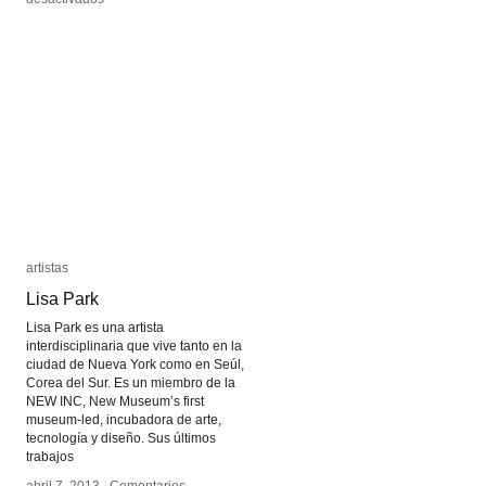
Edward
Edward
Ihnatowicz
Ihnatowicz
artistas
artistas
Lisa Park
Lisa Park
Lisa Park es una artista
interdisciplinaria que vive tanto en la
ciudad de Nueva York como en Seúl,
Corea del Sur. Es un miembro de la
NEW INC, New Museum’s first
museum-led, incubadora de arte,
tecnología y diseño. Sus últimos
trabajos