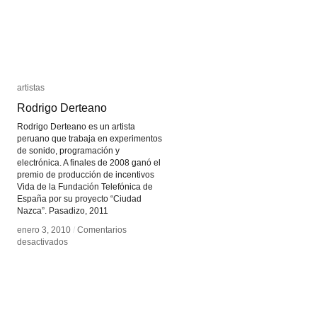
artistas
artistas
Rodrigo Derteano
Rodrigo Derteano
Rodrigo Derteano es un artista
peruano que trabaja en experimentos
de sonido, programación y
electrónica. A finales de 2008 ganó el
premio de producción de incentivos
Vida de la Fundación Telefónica de
España por su proyecto “Ciudad
Nazca”. Pasadizo, 2011
enero 3, 2010
enero 3, 2010
/
/
Comentarios
Comentarios
en
en
desactivados
desactivados
Rodrigo
Rodrigo
Derteano
Derteano