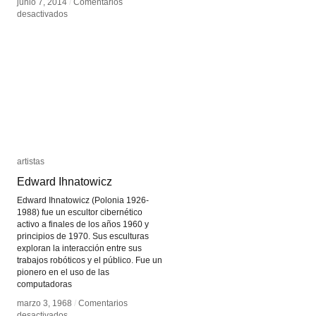
junio 7, 2014
junio 7, 2014
/
/
Comentarios
Comentarios
en
en
desactivados
desactivados
Zimoun
Zimoun
artistas
artistas
Edward Ihnatowicz
Edward Ihnatowicz
Edward Ihnatowicz (Polonia 1926-
1988) fue un escultor cibernético
activo a finales de los años 1960 y
principios de 1970. Sus esculturas
exploran la interacción entre sus
trabajos robóticos y el público. Fue un
pionero en el uso de las
computadoras
marzo 3, 1968
marzo 3, 1968
/
/
Comentarios
Comentarios
en
en
desactivados
desactivados