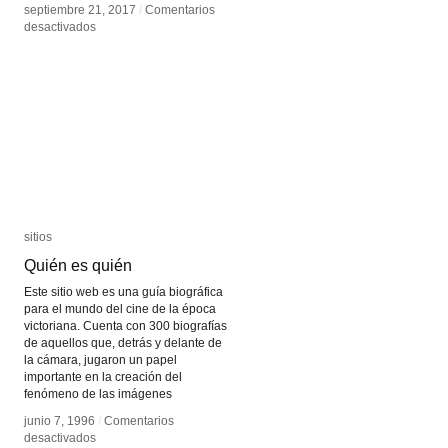
septiembre 21, 2017
septiembre 21, 2017
/
/
Comentarios
Comentarios
en
en
desactivados
desactivados
fluXpad
fluXpad
sitios
sitios
Quién es quién
Quién es quién
Este sitio web es una guía biográfica
para el mundo del cine de la época
victoriana. Cuenta con 300 biografías
de aquellos que, detrás y delante de
la cámara, jugaron un papel
importante en la creación del
fenómeno de las imágenes
junio 7, 1996
junio 7, 1996
/
/
Comentarios
Comentarios
en
en
desactivados
desactivados