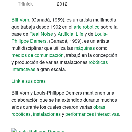
Trilnick
2012
Bill
Vorn
, (Canadá, 1959), es un artista multimedia
que trabaja desde 1992 en el
arte robótico
sobre la
base de
Real Noise
y
Artificial Life
y de
Louis-
Philippe
Demers
, (Canadá, 1959), es un artista
multidisciplinar que utiliza las
máquinas
como
medios de comunicación
, trabajó en la concepción
y producción de varias instalaciones
robóticas
interactivas
a gran escala.
Link a sus obras
Bill Vorn y Louis-Philippe Demers mantienen una
colaboración que se ha
extendido
durante muchos
años
durante los cuales
crearon varias
obras
robóticas
,
instalaciones
y
performances
interactivas
.