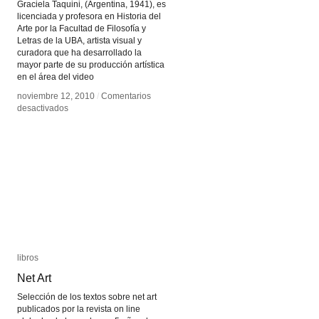
Graciela Taquini, (Argentina, 1941), es
licenciada y profesora en Historia del
Arte por la Facultad de Filosofía y
Letras de la UBA, artista visual y
curadora que ha desarrollado la
mayor parte de su producción artística
en el área del video
noviembre 12, 2010
noviembre 12, 2010
/
/
Comentarios
Comentarios
en
en
desactivados
desactivados
Graciela
Graciela
Taquini
Taquini
libros
libros
Net Art
Net Art
Selección de los textos sobre net art
publicados por la revista on line