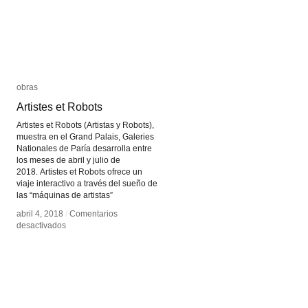
obras
obras
Artistes et Robots
Artistes et Robots
Artistes et Robots (Artistas y Robots),
muestra en el Grand Palais, Galeries
Nationales de Paría desarrolla entre
los meses de abril y julio de
2018. Artistes et Robots ofrece un
viaje interactivo a través del sueño de
las “máquinas de artistas”
abril 4, 2018
abril 4, 2018
/
/
Comentarios
Comentarios
en
en
desactivados
desactivados
Artistes
Artistes
et
et
Robots
Robots