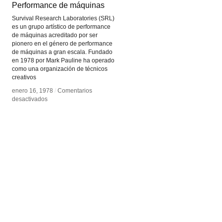
Performance de máquinas
Performance de máquinas
Survival Research Laboratories (SRL)
es un grupo artístico de performance
de máquinas acreditado por ser
pionero en el género de performance
de máquinas a gran escala. Fundado
en 1978 por Mark Pauline ha operado
como una organización de técnicos
creativos
enero 16, 1978
enero 16, 1978
/
/
Comentarios
Comentarios
en
en
desactivados
desactivados
Performance
Performance
de
de
máquinas
máquinas