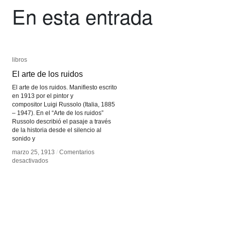
En esta entrada
libros
libros
El arte de los ruidos
El arte de los ruidos
El arte de los ruidos. Manifiesto escrito
en 1913 por el pintor y
compositor Luigi Russolo (Italia, 1885
– 1947). En el “Arte de los ruidos”
Russolo describió el pasaje a través
de la historia desde el silencio al
sonido y
marzo 25, 1913
marzo 25, 1913
/
/
Comentarios
Comentarios
en
en
desactivados
desactivados
El
El
arte
arte
de
de
los
los
ruidos
ruidos