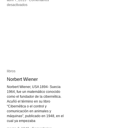
abril 7, 2013
abril 7, 2013
/
/
Comentarios
Comentarios
en
en
desactivados
desactivados
Lisa
Lisa
Park
Park
libros
libros
Norbert Wiener
Norbert Wiener
Norbert Wiener, USA 1894- Suecia
1964, fue un matemático conocido
como el fundador de la cibernética.
Acuñó el término en su libro
“Cibernética o el control y
comunicación en animales y
máquinas”, publicado en 1948, en el
cual ya empezaba