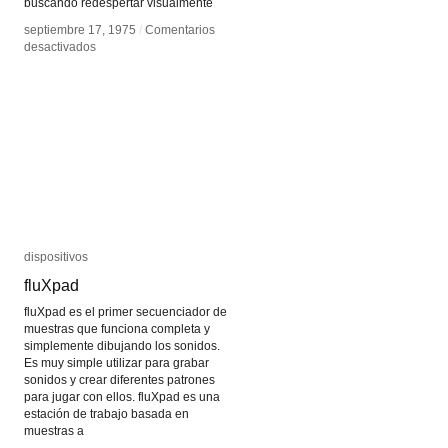
buscando redespertar visualmente
septiembre 17, 1975
septiembre 17, 1975
/
/
Comentarios
Comentarios
en
en
desactivados
desactivados
Tony
Tony
Hill
Hill
dispositivos
dispositivos
fluXpad
fluXpad
fluXpad es el primer secuenciador de
muestras que funciona completa y
simplemente dibujando los sonidos.
Es muy simple utilizar para grabar
sonidos y crear diferentes patrones
para jugar con ellos. fluXpad es una
estación de trabajo basada en
muestras a