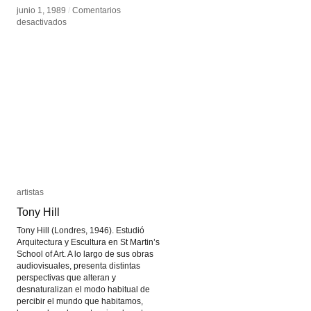
junio 1, 1989
junio 1, 1989
/
/
Comentarios
Comentarios
en
en
desactivados
desactivados
Jeff
Jeff
Mills
Mills
artistas
artistas
Tony Hill
Tony Hill
Tony Hill (Londres, 1946). Estudió
Arquitectura y Escultura en St Martin’s
School of Art. A lo largo de sus obras
audiovisuales, presenta distintas
perspectivas que alteran y
desnaturalizan el modo habitual de
percibir el mundo que habitamos,