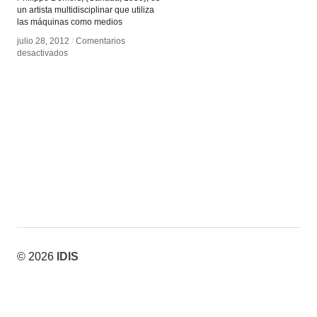
un artista multidisciplinar que utiliza
las máquinas como medios
julio 28, 2012
julio 28, 2012
/
/
Comentarios
Comentarios
en
en
desactivados
desactivados
Bill
Bill
Vorn
Vorn
y
y
Louis-
Louis-
Philippe
Philippe
Demers
Demers
© 2026
IDIS