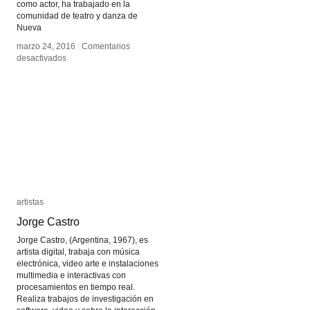
como actor, ha trabajado en la
comunidad de teatro y danza de
Nueva
marzo 24, 2016
marzo 24, 2016
/
/
Comentarios
Comentarios
en
en
desactivados
desactivados
Matt
Matt
Romein
Romein
artistas
artistas
Jorge Castro
Jorge Castro
Jorge Castro, (Argentina, 1967), es
artista digital, trabaja con música
electrónica, video arte e instalaciones
multimedia e interactivas con
procesamientos en tiempo real.
Realiza trabajos de investigación en