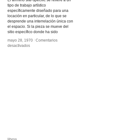
El término site-specific se refiere a un
tipo de trabajo artístico
específicamente diseñado para una
locación en particular, de lo que se
desprende una interrelación única con
el espacio. Si la pieza se mueve del
sitio específico donde ha sido
mayo 28, 1970
mayo 28, 1970
/
/
Comentarios
Comentarios
en
en
desactivados
desactivados
Site-
Site-
specific
specific
libros
libros