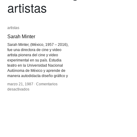
artistas
artistas
artistas
Sarah Minter
Sarah Minter
Sarah Minter, (México, 1957 – 2016),
fue una directora de cine y video
artista pionera del cine y video
experimental en su país. Estudia
teatro en la Universidad Nacional
Autónoma de México y aprende de
manera autodidacta diseño gráfico y
marzo 21, 1987
marzo 21, 1987
/
/
Comentarios
Comentarios
en
en
desactivados
desactivados
Sarah
Sarah
Minter
Minter