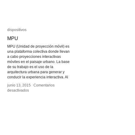
dispositivos
dispositivos
MPU
MPU
MPU (Unidad de proyección móvil) es
una plataforma colectiva donde llevan
a cabo proyecciones interactivas
móviles en el paisaje urbano. La base
de su trabajo es el uso de la
arquitectura urbana para generar y
conducir la experiencia interactiva. Al
junio 13, 2015
junio 13, 2015
/
/
Comentarios
Comentarios
en
en
desactivados
desactivados
MPU
MPU