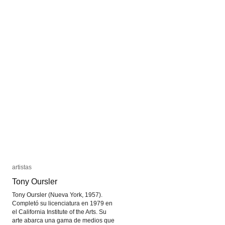
John
John
Heartfield
Heartfield
artistas
artistas
Tony Oursler
Tony Oursler
Tony Oursler (Nueva York, 1957).
Completó su licenciatura en 1979 en
el California Institute of the Arts. Su
arte abarca una gama de medios que