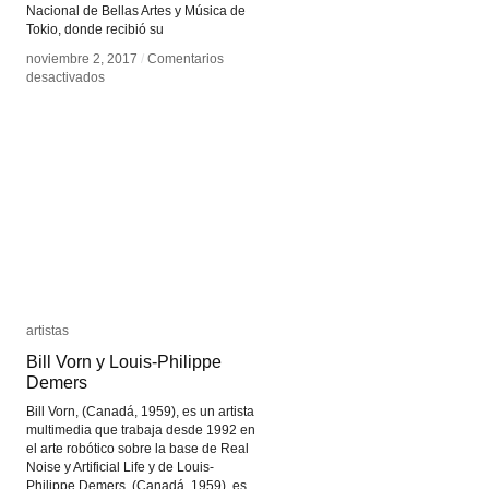
Nacional de Bellas Artes y Música de
Tokio, donde recibió su
noviembre 2, 2017
noviembre 2, 2017
/
/
Comentarios
Comentarios
en
en
desactivados
desactivados
Toshiya
Toshiya
Tsunoda
Tsunoda
artistas
artistas
Bill Vorn y Louis-Philippe
Bill Vorn y Louis-Philippe
Demers
Demers
Bill Vorn, (Canadá, 1959), es un artista
multimedia que trabaja desde 1992 en
el arte robótico sobre la base de Real
Noise y Artificial Life y de Louis-
Philippe Demers, (Canadá, 1959), es