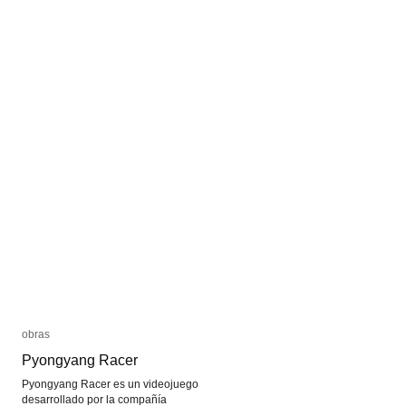
diseño
diseño
de
de
juegos
juegos
obras
obras
Pyongyang Racer
Pyongyang Racer
Pyongyang Racer es un videojuego
desarrollado por la compañía