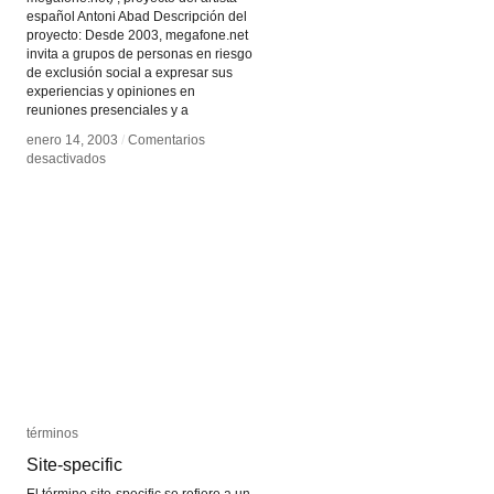
español Antoni Abad Descripción del
proyecto: Desde 2003, megafone.net
invita a grupos de personas en riesgo
de exclusión social a expresar sus
experiencias y opiniones en
reuniones presenciales y a
enero 14, 2003
enero 14, 2003
/
/
Comentarios
Comentarios
en
en
desactivados
desactivados
zexe
zexe
net
net
términos
términos
Site-specific
Site-specific