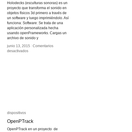
Holodecks (esculturas sonoras) es un
proyecto que transforma el sonido en
objetos físicos 3d primero a través de
un software y luego imprimiéndolo. Así
funciona: Software: Se trata de una
aplicación personalizada hecha
usando openFrameworks. Cargas un
archivo de sonido y
junio 13, 2015
junio 13, 2015
/
/
Comentarios
Comentarios
en
en
desactivados
desactivados
Holodecks
Holodecks
dispositivos
dispositivos
OpenPTrack
OpenPTrack
OpenPTrack en un proyecto de