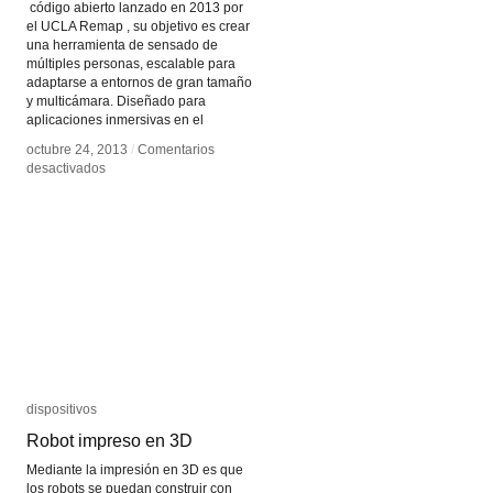
código abierto lanzado en 2013 por
el UCLA Remap , su objetivo es crear
una herramienta de sensado de
múltiples personas, escalable para
adaptarse a entornos de gran tamaño
y multicámara. Diseñado para
aplicaciones inmersivas en el
octubre 24, 2013
octubre 24, 2013
/
/
Comentarios
Comentarios
en
en
desactivados
desactivados
OpenPTrack
OpenPTrack
dispositivos
dispositivos
Robot impreso en 3D
Robot impreso en 3D
Mediante la impresión en 3D es que
los robots se puedan construir con