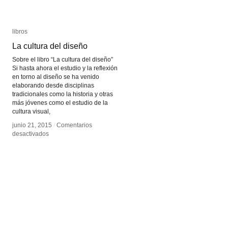
libros
libros
La cultura del diseño
La cultura del diseño
Sobre el libro “La cultura del diseño”
Si hasta ahora el estudio y la reflexión
en torno al diseño se ha venido
elaborando desde disciplinas
tradicionales como la historia y otras
más jóvenes como el estudio de la
cultura visual,
junio 21, 2015
junio 21, 2015
/
/
Comentarios
Comentarios
en
en
desactivados
desactivados
La
La
cultura
cultura
del
del
diseño
diseño