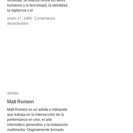
sociedad: la relación entre los seres
humanos y la tecnología, la identidad,
la vigilancia y el
enero 17, 1990
enero 17, 1990
/
/
Comentarios
Comentarios
en
en
desactivados
desactivados
Lynn
Lynn
Hershman
Hershman
Leeson
Leeson
artistas
artistas
Matt Romein
Matt Romein
Matt Romein es un artista e intérprete
que trabaja en la intersección de la
performance en vivo, el arte
informático generativo y la instalación
multimedia. Originalmente formado