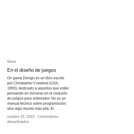
libros
libros
En el diseño de juegos
En el diseño de juegos
On game Design es un libro escrito
por Christopher Crawford (USA,
1950), dedicado a aquellos que están
pensando en iniciarse en la creación
de juegos para ordenador. No es un
manual técnico sobre programación,
sino algo mucho más allá. El
octubre 25, 2003
octubre 25, 2003
/
/
Comentarios
Comentarios
en
en
desactivados
desactivados
En
En
el
el