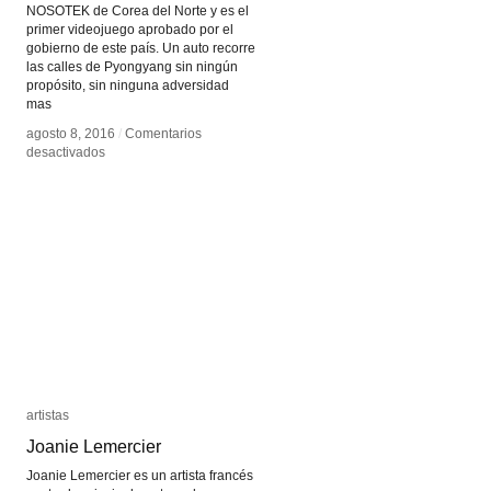
NOSOTEK de Corea del Norte y es el
primer videojuego aprobado por el
gobierno de este país. Un auto recorre
las calles de Pyongyang sin ningún
propósito, sin ninguna adversidad
mas
agosto 8, 2016
agosto 8, 2016
/
/
Comentarios
Comentarios
en
en
desactivados
desactivados
Pyongyang
Pyongyang
Racer
Racer
artistas
artistas
Joanie Lemercier
Joanie Lemercier
Joanie Lemercier es un artista francés