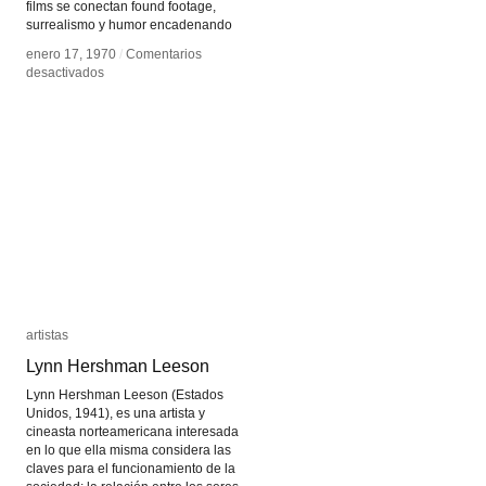
films se conectan found footage,
surrealismo y humor encadenando
enero 17, 1970
enero 17, 1970
/
/
Comentarios
Comentarios
en
en
desactivados
desactivados
Pat
Pat
O
O
´Neill
´Neill
artistas
artistas
Lynn Hershman Leeson
Lynn Hershman Leeson
Lynn Hershman Leeson (Estados
Unidos, 1941), es una artista y
cineasta norteamericana interesada
en lo que ella misma considera las
claves para el funcionamiento de la