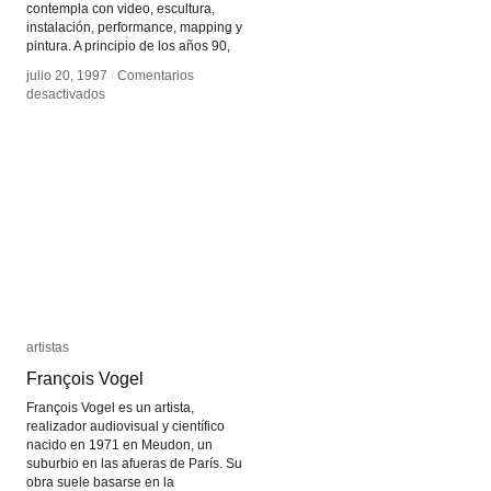
contempla con video, escultura,
instalación, performance, mapping y
pintura. A principio de los años 90,
julio 20, 1997
julio 20, 1997
/
/
Comentarios
Comentarios
en
en
desactivados
desactivados
Tony
Tony
Oursler
Oursler
artistas
artistas
François Vogel
François Vogel
François Vogel es un artista,
realizador audiovisual y científico
nacido en 1971 en Meudon, un
suburbio en las afueras de París. Su
obra suele basarse en la