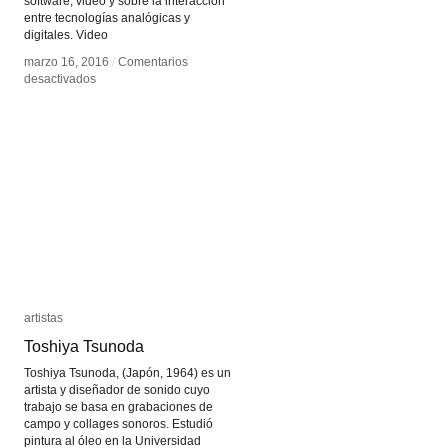
software, video y sobre la interacción
entre tecnologías analógicas y
digitales. Video
marzo 16, 2016
marzo 16, 2016
/
/
Comentarios
Comentarios
en
en
desactivados
desactivados
Jorge
Jorge
Castro
Castro
artistas
artistas
Toshiya Tsunoda
Toshiya Tsunoda
Toshiya Tsunoda, (Japón, 1964) es un
artista y diseñador de sonido cuyo
trabajo se basa en grabaciones de
campo y collages sonoros. Estudió
pintura al óleo en la Universidad