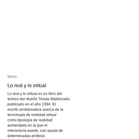
libros
libros
Lo real y lo virtual
Lo real y lo virtual
Lo real y lo virtual es un libro del
teórico del diseño Tomás Maldonado
publicado en el año 1994. El
escrito problematiza acerca de la
tecnología de realidad virtual
como tipología de realidad
aumentada en la que el
interactor/a puede, con ayuda de
determinadas prótesis