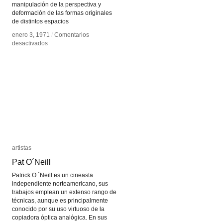
manipulación de la perspectiva y
deformación de las formas originales
de distintos espacios
enero 3, 1971
enero 3, 1971
/
/
Comentarios
Comentarios
en
en
desactivados
desactivados
François
François
Vogel
Vogel
artistas
artistas
Pat O´Neill
Pat O´Neill
Patrick O ´Neill es un cineasta
independiente norteamericano, sus
trabajos emplean un extenso rango de
técnicas, aunque es principalmente
conocido por su uso virtuoso de la
copiadora óptica analógica. En sus