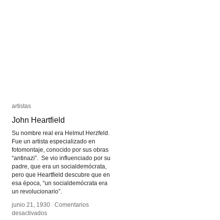
artistas
artistas
John Heartfield
John Heartfield
Su nombre real era Helmut Herzfeld.
Fue un artista especializado en
fotomontaje, conocido por sus obras
“antinazi”. Se vio influenciado por su
padre, que era un socialdemócrata,
pero que Heartfield descubre que en
esa época, “un socialdemócrata era
un revolucionario”.
junio 21, 1930
junio 21, 1930
/
/
Comentarios
Comentarios
en
en
desactivados
desactivados