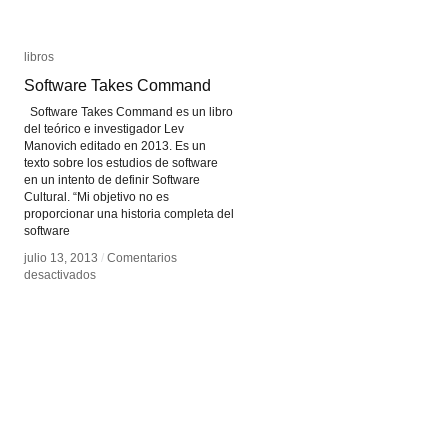
libros
libros
Software Takes Command
Software Takes Command
Software Takes Command es un libro
del teórico e investigador Lev
Manovich editado en 2013. Es un
texto sobre los estudios de software
en un intento de definir Software
Cultural. “Mi objetivo no es
proporcionar una historia completa del
software
julio 13, 2013
julio 13, 2013
/
/
Comentarios
Comentarios
en
en
desactivados
desactivados
Software
Software
Takes
Takes
Command
Command