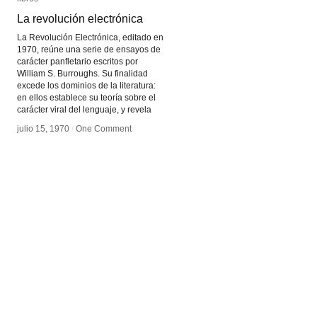
La revolución electrónica
La revolución electrónica
La Revolución Electrónica, editado en
1970, reúne una serie de ensayos de
carácter panfletario escritos por
William S. Burroughs. Su finalidad
excede los dominios de la literatura:
en ellos establece su teoría sobre el
carácter viral del lenguaje, y revela
julio 15, 1970
julio 15, 1970
/
/
One Comment
One Comment