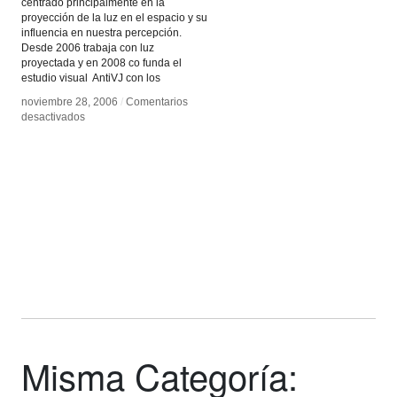
centrado principalmente en la
proyección de la luz en el espacio y su
influencia en nuestra percepción.
Desde 2006 trabaja con luz
proyectada y en 2008 co funda el
estudio visual AntiVJ con los
noviembre 28, 2006
noviembre 28, 2006
/
/
Comentarios
Comentarios
en
en
desactivados
desactivados
Joanie
Joanie
Lemercier
Lemercier
Misma Categoría: