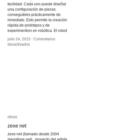
facilidad. Cada uno puede diseñar
una configuración de piezas
conseguibles prácticamente de
inmediato. Esto permite la creación
rápida de prototipos y de
experimention en robótica. El robot
julio 24, 2015
julio 24, 2015
/
/
Comentarios
Comentarios
en
en
desactivados
desactivados
Robot
Robot
impreso
impreso
en
en
3D
3D
obras
obras
zexe net
zexe net
zexe net (llamado desde 2004
megafone.net) , proyecto del artista