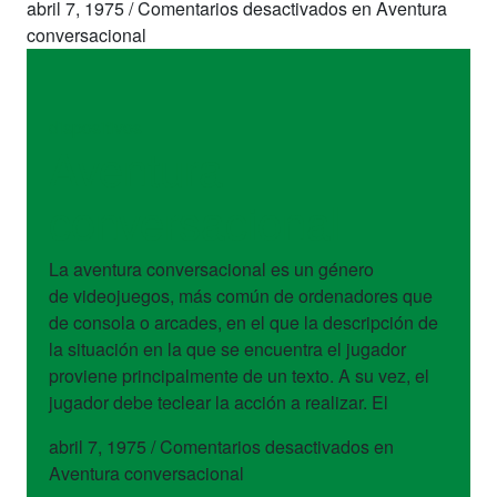
abril 7, 1975
/
Comentarios desactivados
en Aventura
conversacional
dispositivos
Aventura
conversacional
La aventura conversacional es un género
de videojuegos, más común de ordenadores que
de consola o arcades, en el que la descripción de
la situación en la que se encuentra el jugador
proviene principalmente de un texto. A su vez, el
jugador debe teclear la acción a realizar. El
abril 7, 1975
/
Comentarios desactivados
en
Aventura conversacional