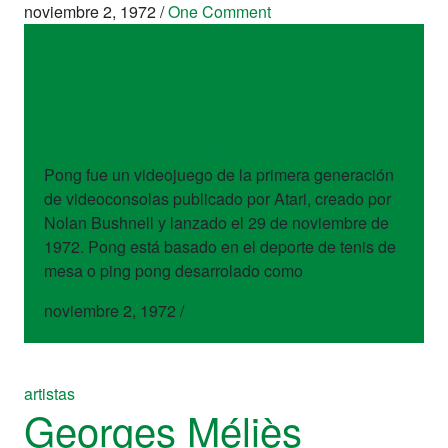
noviembre 2, 1972
/
One Comment
dispositivos
Atari Pong
Pong fue un videojuego de la primera generación
de videoconsolas publicado por Atari, creado por
Nolan Bushnell y lanzado el 29 de noviembre de
1972. Pong está basado en el deporte de tenis de
mesa o ping pong desarrolado como
noviembre 2, 1972
/
One Comment
artistas
Georges Méliès