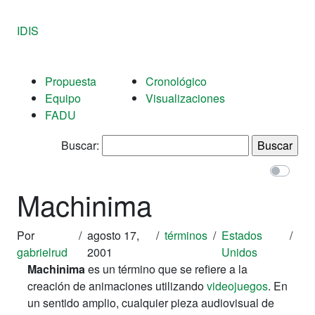
IDIS
Propuesta
Cronológico
Equipo
Visualizaciones
FADU
Buscar:
Machinima
Por
/
agosto 17,
/
términos
/
Estados
/
gabrielrud
2001
Unidos
Machinima
es un término que se refiere a la
creación de animaciones utilizando
videojuegos
. En
un sentido amplio, cualquier pieza audiovisual de