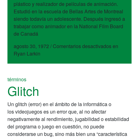
plástico y realizador de películas de animación.
Estudió en la escuela de Bellas Artes de Montreal
siendo todavía un adolescente. Después ingresó a
trabajar como animador en la National Film Board
de Canadá
agosto 30, 1972
/
Comentarios desactivados
en
Ryan Larkin
términos
Glitch
Un glitch (error) en el ámbito de la informática o
los videojuegos es un error que, al no afectar
negativamente al rendimiento, jugabilidad o estabilidad
del programa o juego en cuestión, no puede
considerarse un bug, sino más bien una “característica