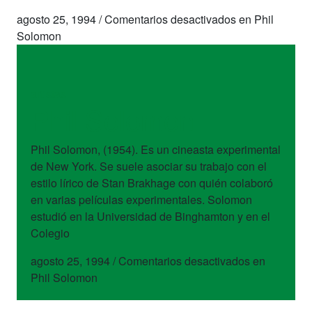
agosto 25, 1994
/
Comentarios desactivados
en Phil
Solomon
artistas
Phil Solomon
Phil Solomon, (1954). Es un cineasta experimental
de New York. Se suele asociar su trabajo con el
estilo lírico de Stan Brakhage con quién colaboró
en varias películas experimentales. Solomon
estudió en la Universidad de Binghamton y en el
Colegio
agosto 25, 1994
/
Comentarios desactivados
en
Phil Solomon