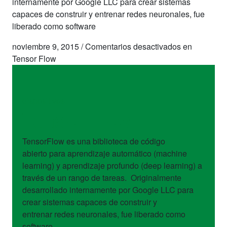
internamente por Google LLC para crear sistemas
capaces de construir y entrenar redes neuronales, fue
liberado como software
noviembre 9, 2015
/
Comentarios desactivados
en
Tensor Flow
dispositivos
Tensor Flow
TensorFlow es una biblioteca de código
abierto para aprendizaje automático (machine
learning) y aprendizaje profundo (deep learning) a
través de un rango de tareas. Originalmente
desarrollado internamente por Google LLC para
crear sistemas capaces de construir y
entrenar redes neuronales, fue liberado como
software