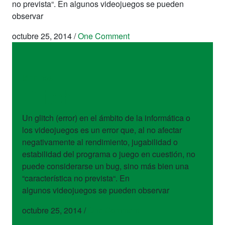
no prevista“. En algunos videojuegos se pueden
observar
octubre 25, 2014
/
One Comment
términos
Glitch
Un glitch (error) en el ámbito de la informática o
los videojuegos es un error que, al no afectar
negativamente al rendimiento, jugabilidad o
estabilidad del programa o juego en cuestión, no
puede considerarse un bug, sino más bien una
“característica no prevista“. En
algunos videojuegos se pueden observar
octubre 25, 2014
/
One Comment