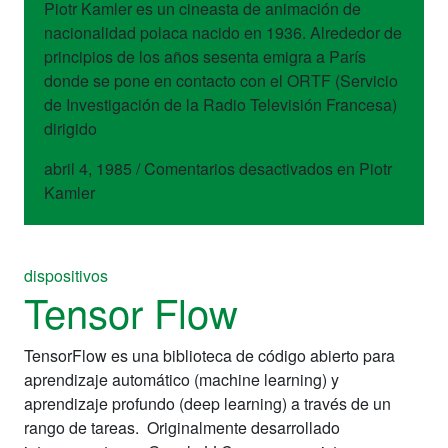
Piotr Kamler es un cineasta de animación de
nacionalidad polaca nacido en 1936. Alrededor de
principios de los años sesenta emigra a París
donde se pone en contacto con el ORTF (Servicio
de Investigación de la Radio Televisión Francesa)
dirigido
abril 4, 1985
/
Comentarios desactivados
en Piotr
Kamler
dispositivos
Tensor Flow
TensorFlow es una biblioteca de código abierto para
aprendizaje automático (machine learning) y
aprendizaje profundo (deep learning) a través de un
rango de tareas. Originalmente desarrollado