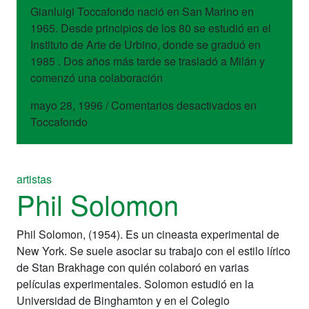
Gianluigi Toccafondo nació en San Marino en
1965. Desde principios de los 80 se estudió en el
Instituto de Arte de Urbino, donde se graduó en
1985 . Dos años más tarde se trasladó a Milán y
comenzó una colaboración
mayo 28, 1996
/
Comentarios desactivados
en
Toccafondo
artistas
Phil Solomon
Phil Solomon, (1954). Es un cineasta experimental de
New York. Se suele asociar su trabajo con el estilo lírico
de Stan Brakhage con quién colaboró en varias
películas experimentales. Solomon estudió en la
Universidad de Binghamton y en el Colegio