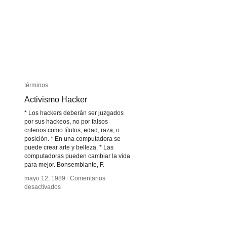
términos
términos
Activismo Hacker
Activismo Hacker
* Los hackers deberán ser juzgados
por sus hackeos, no por falsos
criterios como títulos, edad, raza, o
posición. * En una computadora se
puede crear arte y belleza. * Las
computadoras pueden cambiar la vida
para mejor. Bonsembiante, F.
mayo 12, 1989
mayo 12, 1989
/
/
Comentarios
Comentarios
en
en
desactivados
desactivados
Activismo
Activismo
Hacker
Hacker