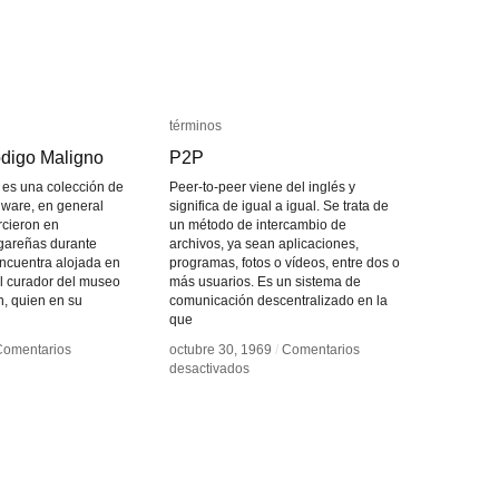
términos
términos
digo Maligno
digo Maligno
P2P
P2P
es una colección de
Peer-to-peer viene del inglés y
ware, en general
significa de igual a igual. Se trata de
rcieron en
un método de intercambio de
gareñas durante
archivos, ya sean aplicaciones,
ncuentra alojada en
programas, fotos o vídeos, entre dos o
El curador del museo
más usuarios. Es un sistema de
, quien en su
comunicación descentralizado en la
que
Comentarios
Comentarios
octubre 30, 1969
octubre 30, 1969
/
/
Comentarios
Comentarios
en
en
desactivados
desactivados
eo
eo
P2P
P2P
go
go
gno
gno