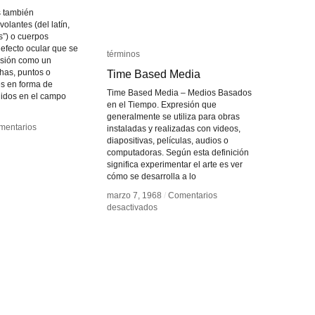
 también
olantes (del latín,
s”) o cuerpos
defecto ocular que se
términos
términos
visión como un
has, puntos o
Time Based Media
Time Based Media
es en forma de
Time Based Media – Medios Basados
didos en el campo
en el Tiempo. Expresión que
generalmente se utiliza para obras
mentarios
mentarios
instaladas y realizadas con videos,
diapositivas, películas, audios o
esopsias
esopsias
computadoras. Según esta definición
significa experimentar el arte es ver
cómo se desarrolla a lo
marzo 7, 1968
marzo 7, 1968
/
/
Comentarios
Comentarios
en
en
desactivados
desactivados
Time
Time
Based
Based
Media
Media