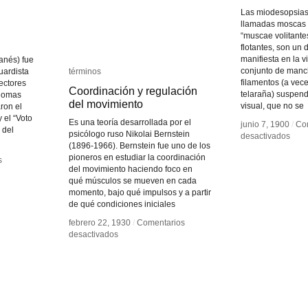
Las miodesopsias
llamadas moscas v
“muscae volitante
flotantes, son un 
manifiesta en la 
nés) fue
conjunto de manc
uardista
términos
términos
filamentos (a vec
rectores
Coordinación y regulación
Coordinación y regulación
telaraña) suspen
Thomas
del movimiento
del movimiento
visual, que no se
ron el
 el “Voto
Es una teoría desarrollada por el
junio 7, 1900
junio 7, 1900
/
/
Co
Co
 del
psicólogo ruso Nikolai Bernstein
en
en
desactivados
desactivados
(1896-1966). Bernstein fue uno de los
Miod
Miod
pioneros en estudiar la coordinación
s
s
del movimiento haciendo foco en
qué músculos se mueven en cada
momento, bajo qué impulsos y a partir
de qué condiciones iniciales
febrero 22, 1930
febrero 22, 1930
/
/
Comentarios
Comentarios
en
en
desactivados
desactivados
Coordinación
Coordinación
y
y
regulación
regulación
del
del
movimiento
movimiento