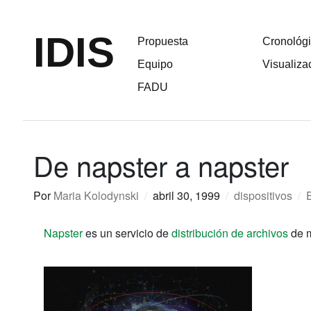
IDIS
Propuesta
Cronológ
Equipo
Visualiza
FADU
De napster a napster
Por
Maria Kolodynski
/
abril 30, 1999
/
dispositivos
/
Napster
es un servicio de
distribución de archivos
de m