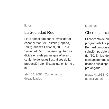
libros
libros
términos
términos
La Sociedad Red
La Sociedad Red
Obsolescenci
Obsolescenci
Libro compilado por el investigador
El concepto de o
español Manuel Castells (España,
programada fue p
1942). Alianza Editorial, 2006. “La
Bernard London 
Sociedad Red: una visión global” se
solución posible 
divide en siete partes que ofrecen un
del ‘30. En las id
conjunto de textos ilustrativos de la
consumidor que s
producción científica actual en torno a
usando sus dispos
las
prolongado
abril 14, 2006
abril 14, 2006
/
/
Comentarios
Comentarios
marzo 4, 1932
marzo 4, 1932
/
/
C
C
en
en
desactivados
desactivados
en
en
desactivados
desactivados
La
La
Obso
Obso
Sociedad
Sociedad
prog
prog
Red
Red