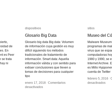
dispositivos
dispositivos
sitios
sitios
Glosario Big Data
Glosario Big Data
Museo del Có
Museo del Có
ierto,
Glosario big data Big data: Volumen
Malware Museum 
esidad de
de información cuya gestión es muy
programas de mal
tes. En
difícil siguiendo los métodos
virus que se espa
ent es Peer
tradicionales de tratamiento de
computadoras ho
 se trata
información. Smart data: Aquella
1980 y 1990, se e
hay ni
información válida y con sentido para
Internet Archive. 
extraer conclusiones que lleven a
es Millo Hypponen
tomas de decisiones para cualquier
cuenta de Twitter
tipo
febrero 5, 2016
febrero 5, 2016
/
/
en
en
enero 17, 2018
enero 17, 2018
/
/
Comentarios
Comentarios
desactivados
desactivados
en
en
Mus
Mus
desactivados
desactivados
Glosario
Glosario
del
del
Big
Big
Códi
Códi
Data
Data
Mali
Mali