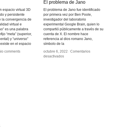
El problema de Jano
El problema de Jano
n espacio virtual 3D
El problema de Jano fue identificado
do y persistente
por primera vez por Ben Poole,
e la convergencia de
investigador del laboratorio
lidad virtual e
experimental Google Brain, quien lo
rso” es una palabra
compartió públicamente a través de su
ijo “meta” (superior,
cuenta de X. El nombre hace
ental) y “universo”
referencia al dios romano Jano,
 existe en el espacio
símbolo de la
No comments
No comments
octubre 6, 2022
octubre 6, 2022
/
/
Comentarios
Comentarios
en
en
desactivados
desactivados
El
El
problema
problema
de
de
Jano
Jano
s
s