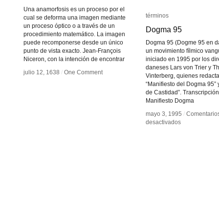
Una anamorfosis es un proceso por el
términos
términos
cual se deforma una imagen mediante
un proceso óptico o a través de un
Dogma 95
Dogma 95
procedimiento matemático. La imagen
puede recomponerse desde un único
Dogma 95 (Dogme 95 en da
punto de vista exacto. Jean-François
un movimiento fílmico vang
Niceron, con la intención de encontrar
iniciado en 1995 por los di
daneses Lars von Trier y 
julio 12, 1638
julio 12, 1638
/
/
One Comment
One Comment
Vinterberg, quienes redacta
“Manifiesto del Dogma 95” y
de Castidad”. Transcripción
Manifiesto Dogma
mayo 3, 1995
mayo 3, 1995
/
/
Comentario
Comentario
en
en
desactivados
desactivados
Dogma
Dogma
95
95