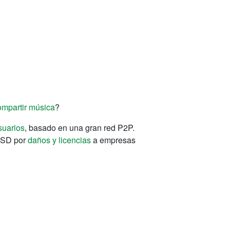
compartir música
?
suarios
, basado en una gran red P2P.
 USD por
daños y licencias
a empresas