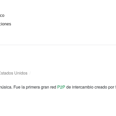
ico
ciones
Estados Unidos
/
úsica. Fue la primera gran red
P2P
de intercambio creado por