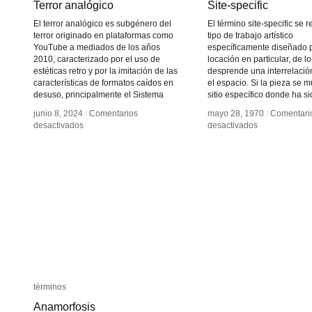
Terror analógico
Terror analógico
Site-specific
Site-specific
El terror analógico es subgénero del
El término site-specific se r
terror originado en plataformas como
tipo de trabajo artístico
YouTube a mediados de los años
específicamente diseñado 
2010, caracterizado por el uso de
locación en particular, de l
estéticas retro y por la imitación de las
desprende una interrelació
características de formatos caídos en
el espacio. Si la pieza se 
desuso, principalmente el Sistema
sitio específico donde ha s
junio 8, 2024
junio 8, 2024
/
/
Comentarios
Comentarios
mayo 28, 1970
mayo 28, 1970
/
/
Comentari
Comentari
en
en
en
en
desactivados
desactivados
desactivados
desactivados
Terror
Terror
Site-
Site-
analógico
analógico
specific
specific
términos
términos
Anamorfosis
Anamorfosis