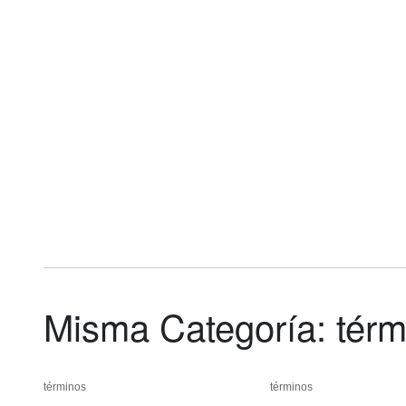
Misma Categoría: térm
términos
términos
términos
términos