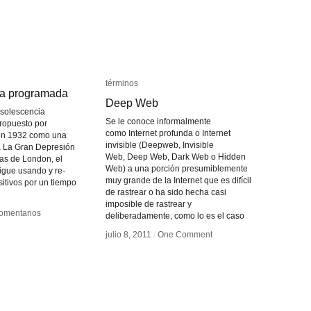
términos
términos
a programada
a programada
Deep Web
Deep Web
bsolescencia
Se le conoce informalmente
ropuesto por
como Internet profunda o Internet
en 1932 como una
invisible (Deepweb, Invisible
a La Gran Depresión
Web, Deep Web, Dark Web o Hidden
eas de London, el
Web) a una porción presumiblemente
igue usando y re-
muy grande de la Internet que es difícil
itivos por un tiempo
de rastrear o ha sido hecha casi
imposible de rastrear y
omentarios
omentarios
deliberadamente, como lo es el caso
julio 8, 2011
julio 8, 2011
/
/
One Comment
One Comment
lescencia
lescencia
ramada
ramada