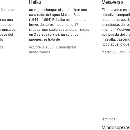
Haiku
Haiku
Metaverso
Metaverso
efiere a un
un viejo estanque al zambullirse una
El metaverso es u
rana ruido del agua Matsuo Bashô
colectivo comparti
para una
(1644 – 1694) El haiku es un poema
creado a través d
o que se
breve, de aproximadamente 17
tecnologías de rea
n única con
sílabas, que suelen estar organizadas
Internet. “Metave
mueve del
en 3 versos (5-7-5). En su origen
compuesta del pref
ido
japonés, se trata de
más allá, trascend
(todo aquello que
os
os
octubre 3, 1650
octubre 3, 1650
/
/
Comentarios
Comentarios
en
en
desactivados
desactivados
marzo 22, 1992
marzo 22, 1992
/
/
Haiku
Haiku
términos
términos
Miodesopsia
Miodesopsia