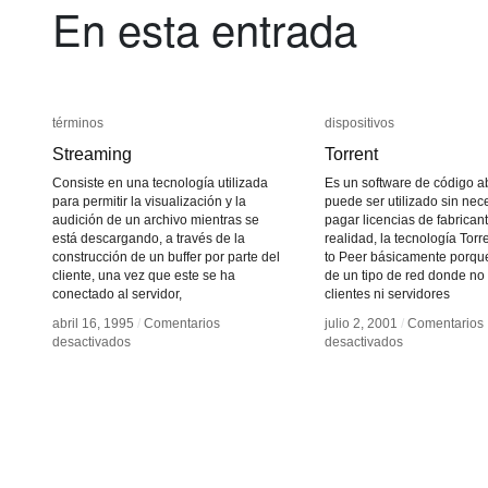
En esta entrada
términos
términos
dispositivos
dispositivos
Streaming
Streaming
Torrent
Torrent
Consiste en una tecnología utilizada
Es un software de código ab
para permitir la visualización y la
puede ser utilizado sin nec
audición de un archivo mientras se
pagar licencias de fabrican
está descargando, a través de la
realidad, la tecnología Torr
construcción de un buffer por parte del
to Peer básicamente porque
cliente, una vez que este se ha
de un tipo de red donde no 
conectado al servidor,
clientes ni servidores
abril 16, 1995
abril 16, 1995
/
/
Comentarios
Comentarios
julio 2, 2001
julio 2, 2001
/
/
Comentarios
Comentarios
en
en
en
en
desactivados
desactivados
desactivados
desactivados
Streaming
Streaming
Torrent
Torrent