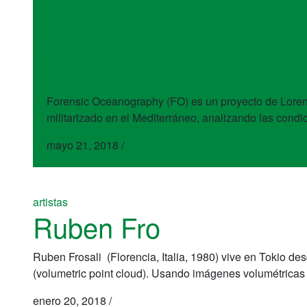
sitios
Forensic Oceanogra
Forensic Oceanography (FO) es un proyecto de Lorenzo
militarizado en el Mediterráneo, analizando las con
mayo 21, 2018
/
artistas
Ruben Fro
Ruben Frosali (Florencia, Italia, 1980) vive en Tokio de
(volumetric point cloud). Usando imágenes volumétricas 
enero 20, 2018
/