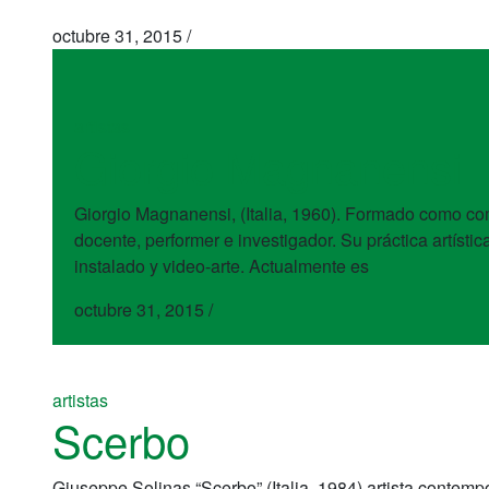
octubre 31, 2015
/
artistas
Giorgio Magnanensi
Giorgio Magnanensi, (Italia, 1960). Formado como c
docente, performer e investigador. Su práctica artísti
instalado y video-arte. Actualmente es
octubre 31, 2015
/
artistas
Scerbo
Giuseppe Solinas “Scerbo” (Italia, 1984) artista contempo