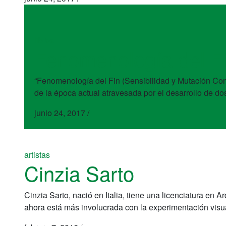
libros
Fenomenología del Fi
“Fenomenología del Fin (Sensibilidad y Mutación Conecti
de la época actual atravesada por el desarrollo de do
junio 24, 2017
/
artistas
Cinzia Sarto
Cinzia Sarto, nació en Italia, tiene una licenciatura e
ahora está más involucrada con la experimentación visu