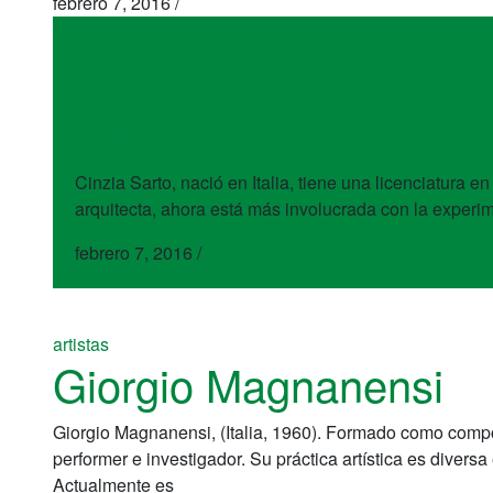
febrero 7, 2016
/
artistas
Cinzia Sarto
Cinzia Sarto, nació en Italia, tiene una licenciatur
arquitecta, ahora está más involucrada con la experi
febrero 7, 2016
/
artistas
Giorgio Magnanensi
Giorgio Magnanensi, (Italia, 1960). Formado como comp
performer e investigador. Su práctica artística es divers
Actualmente es