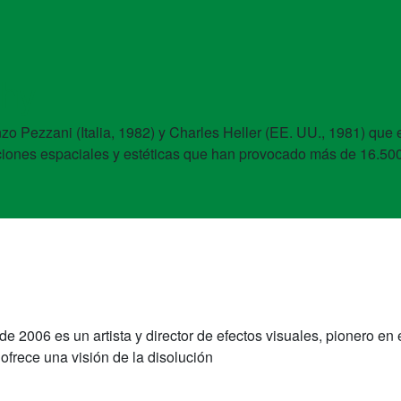
phy
 Pezzani (Italia, 1982) y Charles Heller (EE. UU., 1981) que e
diciones espaciales y estéticas que han provocado más de 16.50
sde 2006 es un artista y director de efectos visuales, pionero e
ofrece una visión de la disolución