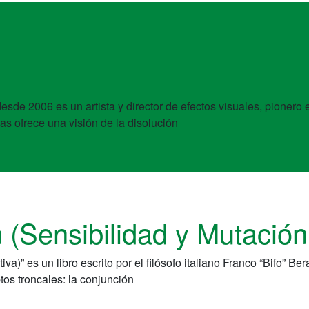
desde 2006 es un artista y director de efectos visuales, pioner
s ofrece una visión de la disolución
 (Sensibilidad y Mutación
” es un libro escrito por el filósofo italiano Franco “Bifo” Ber
tos troncales: la conjunción