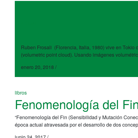
artistas
Ruben Fro
Ruben Frosali (Florencia, Italia, 1980) vive en Tokio 
(volumetric point cloud). Usando imágenes volumétrica
enero 20, 2018
/
libros
Fenomenología del Fin
“Fenomenología del Fin (Sensibilidad y Mutación Conectiva)
época actual atravesada por el desarrollo de dos concep
junio 24, 2017
/