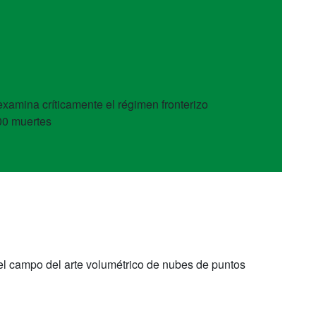
xamina críticamente el régimen fronterizo
00 muertes
n el campo del arte volumétrico de nubes de puntos