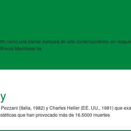
90 como una bienal europea de arte contemporáneo, en respuesta
 Bienal Manifesta ha
hy
zzani (Italia, 1982) y Charles Heller (EE. UU., 1981) que exami
 estéticas que han provocado más de 16.5000 muertes