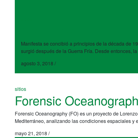
sitios
Manifesta
Manifesta se concibió a principios de la década de 19
surgió después de la Guerra Fría. Desde entonces, la
agosto 3, 2018
/
sitios
Forensic Oceanograp
Forensic Oceanography (FO) es un proyecto de Lorenzo Pe
Mediterráneo, analizando las condiciones espaciales y
mayo 21, 2018
/