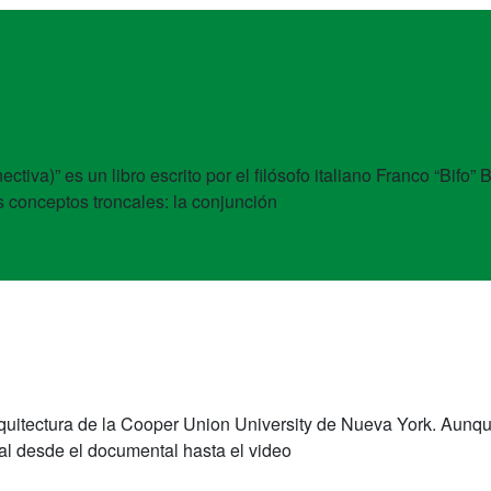
n (Sensibilidad y Mutació
va)” es un libro escrito por el filósofo italiano Franco “Bifo” 
s conceptos troncales: la conjunción
n Arquitectura de la Cooper Union University de Nueva York. Au
al desde el documental hasta el video