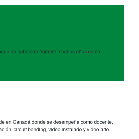
 Aunque ha trabajado durante muchos años como
reside en Canadá donde se desempeña como docente,
ción, circuit bending, video instalado y video-arte.