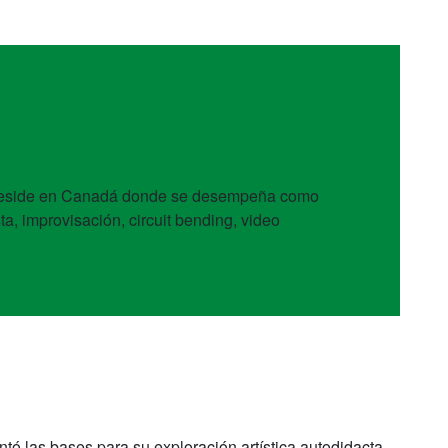
te reside en Canadá donde se desempeña como
ta, improvisación, circuit bending, video
ntó las bases para su exploración artística autodidacta,