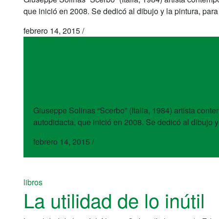
que inició en 2008. Se dedicó al dibujo y la pintura, par
febrero 14, 2015
/
artistas
Scerbo
Giuseppe Solinas “Scerbo” (Italia, 1984) artista conte
autodidacta, que inició en 2008. Se dedicó al dibujo y
febrero 14, 2015
/
libros
La utilidad de lo inútil