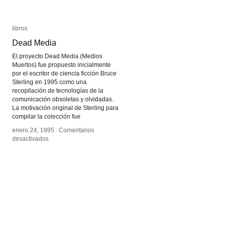
libros
libros
Dead Media
Dead Media
El proyecto Dead Media (Medios
Muertos) fue propuesto inicialmente
por el escritor de ciencia ficción Bruce
Sterling en 1995 como una
recopilación de tecnologías de la
comunicación obsoletas y olvidadas.
La motivación original de Sterling para
compilar la colección fue
enero 24, 1995
enero 24, 1995
/
/
Comentarios
Comentarios
en
en
desactivados
desactivados
Dead
Dead
Media
Media