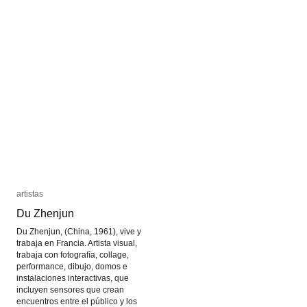
artistas
artistas
Du Zhenjun
Du Zhenjun
Du Zhenjun, (China, 1961), vive y
trabaja en Francia. Artista visual,
trabaja con fotografía, collage,
performance, dibujo, domos e
instalaciones interactivas, que
incluyen sensores que crean
encuentros entre el público y los