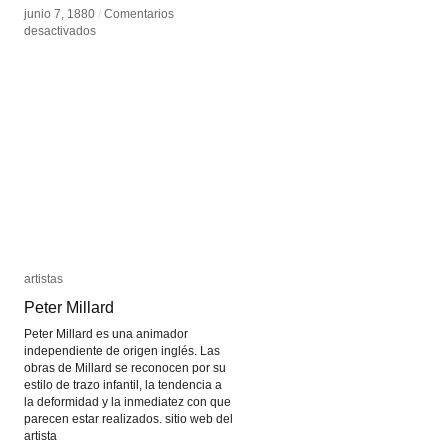
junio 7, 1880
junio 7, 1880
/
/
Comentarios
Comentarios
en
en
desactivados
desactivados
Reflectores
Reflectores
acústicos
acústicos
artistas
artistas
Peter Millard
Peter Millard
Peter Millard es una animador
independiente de origen inglés. Las
obras de Millard se reconocen por su
estilo de trazo infantil, la tendencia a
la deformidad y la inmediatez con que
parecen estar realizados. sitio web del
artista