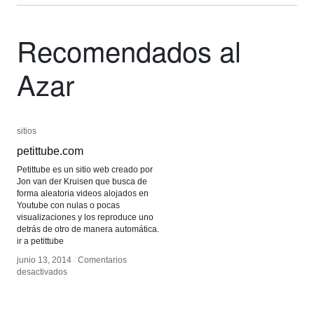
Recomendados al
Azar
sitios
sitios
petittube.com
petittube.com
Petittube es un sitio web creado por
Jon van der Kruisen que busca de
forma aleatoria videos alojados en
Youtube con nulas o pocas
visualizaciones y los reproduce uno
detrás de otro de manera automática.
ir a petittube
junio 13, 2014
junio 13, 2014
/
/
Comentarios
Comentarios
en
en
desactivados
desactivados
petittube.com
petittube.com