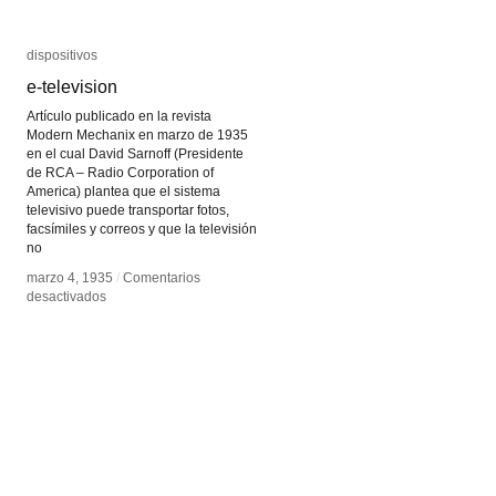
dispositivos
dispositivos
e-television
e-television
Artículo publicado en la revista
Modern Mechanix en marzo de 1935
en el cual David Sarnoff (Presidente
de RCA – Radio Corporation of
America) plantea que el sistema
televisivo puede transportar fotos,
facsímiles y correos y que la televisión
no
marzo 4, 1935
marzo 4, 1935
/
/
Comentarios
Comentarios
en
en
desactivados
desactivados
e-
e-
television
television