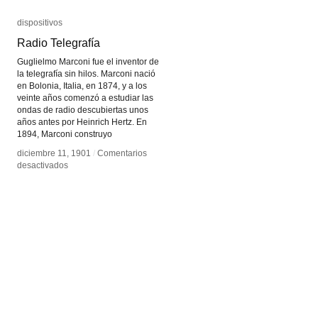
dispositivos
dispositivos
Radio Telegrafía
Radio Telegrafía
Guglielmo Marconi fue el inventor de
la telegrafía sin hilos. Marconi nació
en Bolonia, Italia, en 1874, y a los
veinte años comenzó a estudiar las
ondas de radio descubiertas unos
años antes por Heinrich Hertz. En
1894, Marconi construyo
diciembre 11, 1901
diciembre 11, 1901
/
/
Comentarios
Comentarios
en
en
desactivados
desactivados
Radio
Radio
Telegrafía
Telegrafía