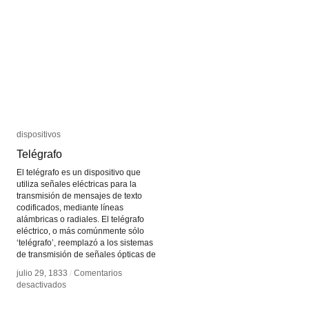
dispositivos
dispositivos
Telégrafo
Telégrafo
El telégrafo es un dispositivo que
utiliza señales eléctricas para la
transmisión de mensajes de texto
codificados, mediante líneas
alámbricas o radiales. El telégrafo
eléctrico, o más comúnmente sólo
‘telégrafo’, reemplazó a los sistemas
de transmisión de señales ópticas de
julio 29, 1833
julio 29, 1833
/
/
Comentarios
Comentarios
en
en
desactivados
desactivados
Telégrafo
Telégrafo