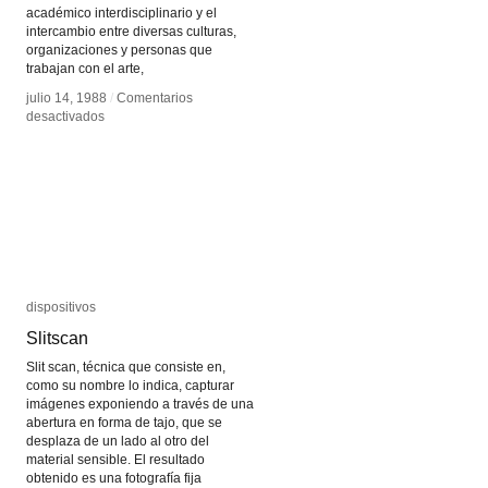
académico interdisciplinario y el
intercambio entre diversas culturas,
organizaciones y personas que
trabajan con el arte,
julio 14, 1988
julio 14, 1988
/
/
Comentarios
Comentarios
en
en
desactivados
desactivados
ISEA
ISEA
dispositivos
dispositivos
Slitscan
Slitscan
Slit scan, técnica que consiste en,
como su nombre lo indica, capturar
imágenes exponiendo a través de una
abertura en forma de tajo, que se
desplaza de un lado al otro del
material sensible. El resultado
obtenido es una fotografía fija