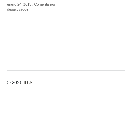
enero 24, 2013
enero 24, 2013
/
/
Comentarios
Comentarios
en
en
desactivados
desactivados
Peter
Peter
Millard
Millard
© 2026
IDIS