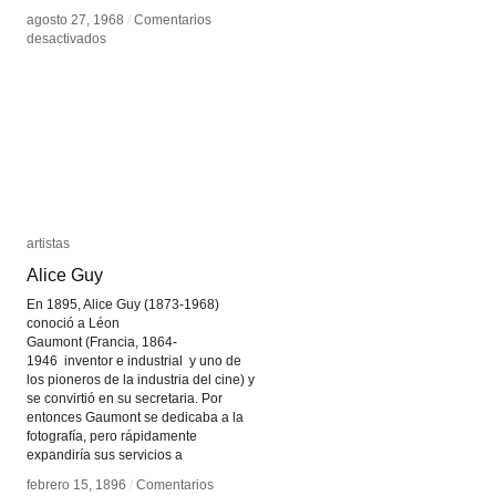
agosto 27, 1968
agosto 27, 1968
/
/
Comentarios
Comentarios
en
en
desactivados
desactivados
Slitscan
Slitscan
artistas
artistas
Alice Guy
Alice Guy
En 1895, Alice Guy (1873-1968)
conoció a Léon
Gaumont (Francia, 1864-
1946 inventor e industrial y uno de
los pioneros de la industria del cine) y
se convirtió en su secretaria. Por
entonces Gaumont se dedicaba a la
fotografía, pero rápidamente
expandiría sus servicios a
febrero 15, 1896
febrero 15, 1896
/
/
Comentarios
Comentarios