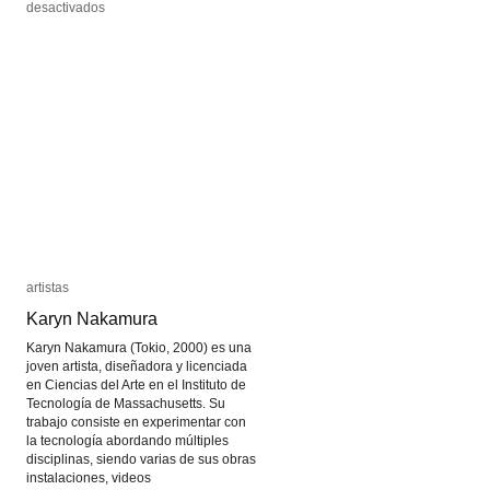
en
en
desactivados
desactivados
Alice
Alice
Guy
Guy
artistas
artistas
Karyn Nakamura
Karyn Nakamura
Karyn Nakamura (Tokio, 2000) es una
joven artista, diseñadora y licenciada
en Ciencias del Arte en el Instituto de
Tecnología de Massachusetts. Su
trabajo consiste en experimentar con
la tecnología abordando múltiples
disciplinas, siendo varias de sus obras
instalaciones, videos