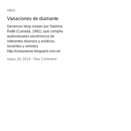
sitios
sitios
Variaciones de diamante
Variaciones de diamante
Generoso blog creado por Sabrina
Ratté (Canadá, 1982), que compila
audiovisuales electrónicos de
referentes diversos y exóticos,
recientes y remotos.
http://cinepoeme.blogspot.com.ar/
mayo 28, 2014
mayo 28, 2014
/
/
One Comment
One Comment