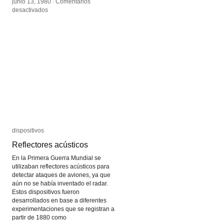
junio 13, 1980
junio 13, 1980
/
/
Comentarios
Comentarios
en
en
desactivados
desactivados
James
James
Turrell
Turrell
dispositivos
dispositivos
Reflectores acústicos
Reflectores acústicos
En la Primera Guerra Mundial se
utilizaban reflectores acústicos para
detectar ataques de aviones, ya que
aún no se había inventado el radar.
Estos dispositivos fueron
desarrollados en base a diferentes
experimentaciones que se registran a
partir de 1880 como