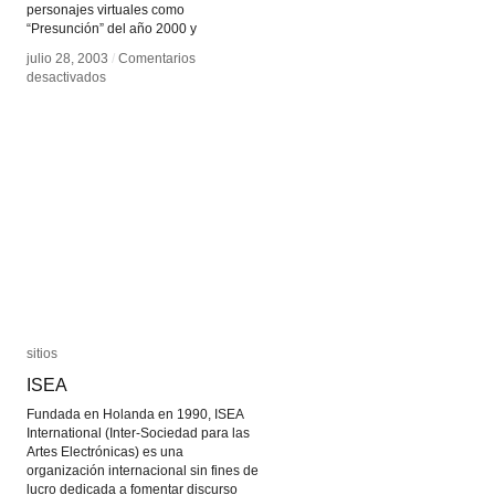
personajes virtuales como
“Presunción” del año 2000 y
julio 28, 2003
julio 28, 2003
/
/
Comentarios
Comentarios
en
en
desactivados
desactivados
Du
Du
Zhenjun
Zhenjun
sitios
sitios
ISEA
ISEA
Fundada en Holanda en 1990, ISEA
International (Inter-Sociedad para las
Artes Electrónicas) es una
organización internacional sin fines de
lucro dedicada a fomentar discurso