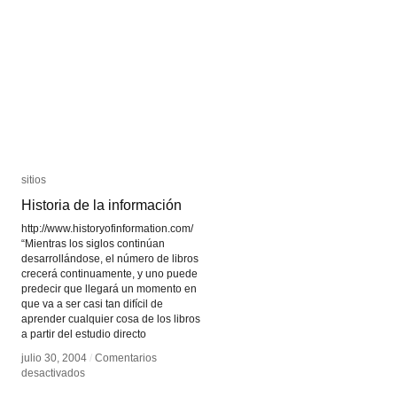
sitios
sitios
Historia de la información
Historia de la información
http://www.historyofinformation.com/
“Mientras los siglos continúan
desarrollándose, el número de libros
crecerá continuamente, y uno puede
predecir que llegará un momento en
que va a ser casi tan difícil de
aprender cualquier cosa de los libros
a partir del estudio directo
julio 30, 2004
julio 30, 2004
/
/
Comentarios
Comentarios
en
en
desactivados
desactivados
Historia
Historia