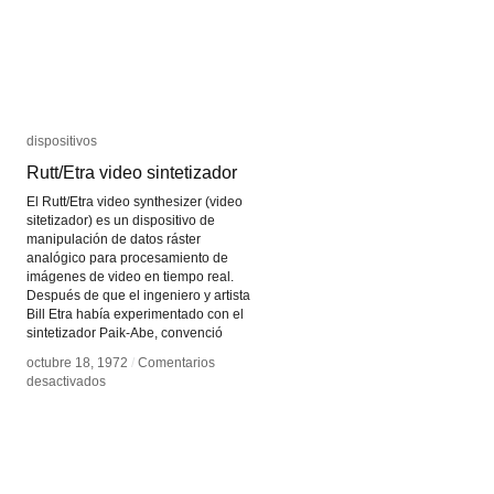
dispositivos
dispositivos
Rutt/Etra video sintetizador
Rutt/Etra video sintetizador
El Rutt/Etra video synthesizer (video
sitetizador) es un dispositivo de
manipulación de datos ráster
analógico para procesamiento de
imágenes de video en tiempo real.
Después de que el ingeniero y artista
Bill Etra había experimentado con el
sintetizador Paik-Abe, convenció
octubre 18, 1972
octubre 18, 1972
/
/
Comentarios
Comentarios
en
en
desactivados
desactivados
Rutt/Etra
Rutt/Etra
video
video
sintetizador
sintetizador