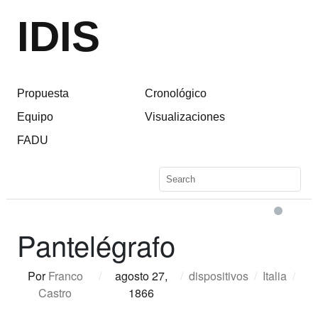
IDIS
Propuesta
Cronológico
Equipo
Visualizaciones
FADU
Pantelégrafo
Por
Franco
/
agosto 27,
/
dispositivos
/
Italia
/
Castro
1866