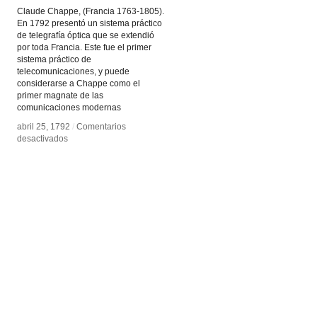
Claude Chappe, (Francia 1763-1805).
En 1792 presentó un sistema práctico
de telegrafía óptica que se extendió
por toda Francia. Este fue el primer
sistema práctico de
telecomunicaciones, y puede
considerarse a Chappe como el
primer magnate de las
comunicaciones modernas
abril 25, 1792
abril 25, 1792
/
/
Comentarios
Comentarios
en
en
desactivados
desactivados
Claude
Claude
Chappe
Chappe