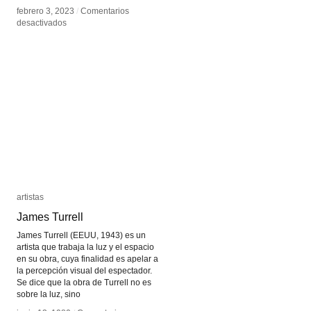
febrero 3, 2023
febrero 3, 2023
/
/
Comentarios
Comentarios
en
en
desactivados
desactivados
Karyn
Karyn
Nakamura
Nakamura
artistas
artistas
James Turrell
James Turrell
James Turrell (EEUU, 1943) es un
artista que trabaja la luz y el espacio
en su obra, cuya finalidad es apelar a
la percepción visual del espectador.
Se dice que la obra de Turrell no es
sobre la luz, sino