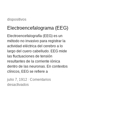
dispositivos
dispositivos
Electroencefalograma (EEG)
Electroencefalograma (EEG)
Electroencefalografía (EEG) es un
método no invasivo para registrar la
actividad eléctrica del cerebro a lo
largo del cuero cabelludo. EEG mide
las fluctuaciones de tensión
resultantes de la corriente iónica
dentro de las neuronas. En contextos
clínicos, EEG se refiere a
julio 7, 1912
julio 7, 1912
/
/
Comentarios
Comentarios
en
en
desactivados
desactivados
Electroencefalograma
Electroencefalograma
(EEG)
(EEG)