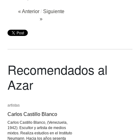
« Anterior
/
Siguiente
»
Recomendados al
Azar
artistas
artistas
Carlos Castillo Blanco
Carlos Castillo Blanco
Carlos Castillo Blanco, (Venezuela,
1942). Escultor y artista de medios
mixtos. Realiza estudios en el Instituto
Neumann. Hacia los años sesenta