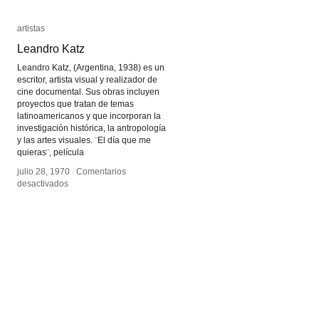
artistas
artistas
Leandro Katz
Leandro Katz
Leandro Katz, (Argentina, 1938) es un
escritor, artista visual y realizador de
cine documental. Sus obras incluyen
proyectos que tratan de temas
latinoamericanos y que incorporan la
investigación histórica, la antropología
y las artes visuales. ¨El día que me
quieras¨, película
julio 28, 1970
julio 28, 1970
/
/
Comentarios
Comentarios
en
en
desactivados
desactivados
Leandro
Leandro
Katz
Katz