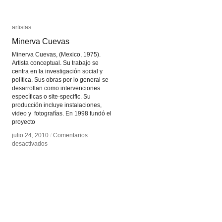
artistas
artistas
Minerva Cuevas
Minerva Cuevas
Minerva Cuevas, (Mexico, 1975).
Artista conceptual. Su trabajo se
centra en la investigación social y
política. Sus obras por lo general se
desarrollan como intervenciones
específicas o site-specific. Su
producción incluye instalaciones,
video y fotografías. En 1998 fundó el
proyecto
julio 24, 2010
julio 24, 2010
/
/
Comentarios
Comentarios
en
en
desactivados
desactivados
Minerva
Minerva
Cuevas
Cuevas