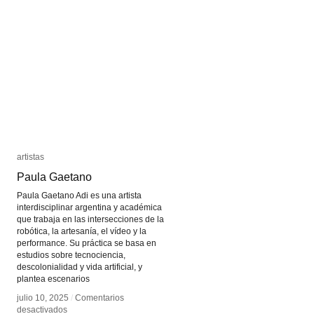
el
el
Uruguay
Uruguay
artistas
artistas
Paula Gaetano
Paula Gaetano
Paula Gaetano Adi es una artista
interdisciplinar argentina y académica
que trabaja en las intersecciones de la
robótica, la artesanía, el vídeo y la
performance. Su práctica se basa en
estudios sobre tecnociencia,
descolonialidad y vida artificial, y
plantea escenarios
julio 10, 2025
julio 10, 2025
/
/
Comentarios
Comentarios
en
en
desactivados
desactivados