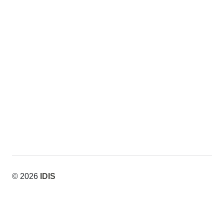
y
y
Constelaciones
Constelaciones
© 2026
IDIS