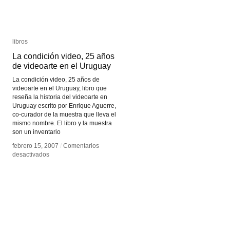
libros
libros
La condición video, 25 años
La condición video, 25 años
de videoarte en el Uruguay
de videoarte en el Uruguay
La condición video, 25 años de
videoarte en el Uruguay, libro que
reseña la historia del videoarte en
Uruguay escrito por Enrique Aguerre,
co-curador de la muestra que lleva el
mismo nombre. El libro y la muestra
son un inventario
febrero 15, 2007
febrero 15, 2007
/
/
Comentarios
Comentarios
en
en
desactivados
desactivados
La
La
condición
condición
video,
video,
25
25
años
años
de
de
videoarte
videoarte
en
en