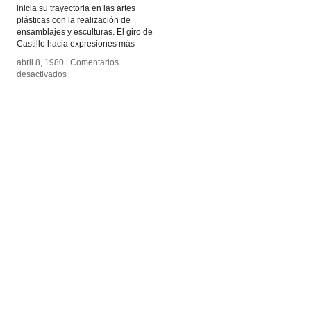
inicia su trayectoria en las artes
plásticas con la realización de
ensamblajes y esculturas. El giro de
Castillo hacia expresiones más
abril 8, 1980
abril 8, 1980
/
/
Comentarios
Comentarios
en
en
desactivados
desactivados
Carlos
Carlos
Castillo
Castillo
Blanco
Blanco