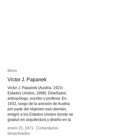
Paula
Paula
Gaetano
Gaetano
libros
libros
Victor J. Papanek
Victor J. Papanek
Victor J. Papanek (Austria, 1923–
Estados Unidos, 1998). Diseñador,
antropólogo, escritor y profesor. En
1932, luego de la anexión de Austria
por parte del régimen nazi alemán,
emigró a los Estados Unidos donde se
graduó en arquitectura y diseño en la
enero 15, 1971
enero 15, 1971
/
/
Comentarios
Comentarios
en
en
desactivados
desactivados
Victor
Victor