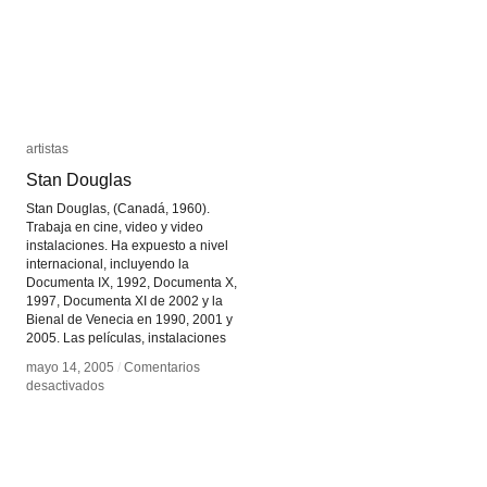
artistas
artistas
Stan Douglas
Stan Douglas
Stan Douglas, (Canadá, 1960).
Trabaja en cine, video y video
instalaciones. Ha expuesto a nivel
internacional, incluyendo la
Documenta IX, 1992, Documenta X,
1997, Documenta XI de 2002 y la
Bienal de Venecia en 1990, 2001 y
2005. Las películas, instalaciones
mayo 14, 2005
mayo 14, 2005
/
/
Comentarios
Comentarios
en
en
desactivados
desactivados
Stan
Stan
Douglas
Douglas