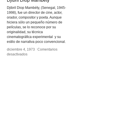
Djibril Diop Mambéty
Djibril Diop Mambéty
Djibril Diop Mambéty, (Senegal, 1945-
1998), fue un director de cine, actor,
orador, compositor y poeta. Aunque
hiciera sólo un pequeño número de
películas, se lo reconoce por su
originalidad, su técnica
cinematográfica experimental y su
estilo de narrativa poco convencional.
diciembre 4, 1973
diciembre 4, 1973
/
/
Comentarios
Comentarios
en
en
desactivados
desactivados
Djibril
Djibril
Diop
Diop
Mambéty
Mambéty