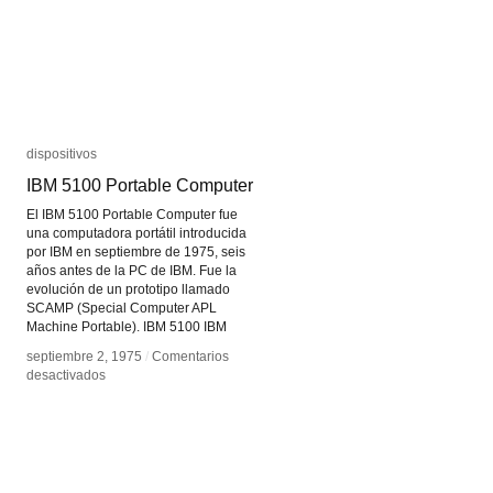
dispositivos
dispositivos
IBM 5100 Portable Computer
IBM 5100 Portable Computer
El IBM 5100 Portable Computer fue
una computadora portátil introducida
por IBM en septiembre de 1975, seis
años antes de la PC de IBM. Fue la
evolución de un prototipo llamado
SCAMP (Special Computer APL
Machine Portable). IBM 5100 IBM
septiembre 2, 1975
septiembre 2, 1975
/
/
Comentarios
Comentarios
en
en
desactivados
desactivados
IBM
IBM
5100
5100
Portable
Portable
Computer
Computer