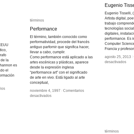
Eugenio Tisse
Eugenio Tisse
Eugenio Tisselli, 
Artista digital, p
términos
términos
trabajo comprende
Performance
Performance
tecnologías social
digitales, instalac
El término, también conocido como
performance. Es i
performatividad, procede del francés
Computer Science
(EEUU
antiguo parfornir que significa hacer,
Francia y profesor
ico,
llevar a cabo, cumplir.
grafo
agosto 25, 2013
agosto 25, 2013
/
/
Como performance está aplicado a las
 de la
en
en
desactivados
desactivados
artes escénicas y plásticas, aparece
 Shannon es
Euge
Euge
desde la expresión inglesa
do el
Tisse
Tisse
“performance art” con el significado
formación
de arte en vivo. Está ligado al arte
conceptual,
ios
ios
noviembre 4, 1997
noviembre 4, 1997
/
/
Comentarios
Comentarios
en
en
desactivados
desactivados
Performance
Performance
términos
términos