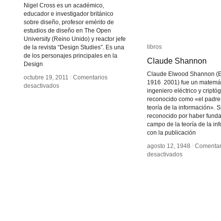
Nigel Cross es un académico,
educador e investigador británico
sobre diseño, profesor emérito de
estudios de diseño en The Open
University (Reino Unido) y reactor jefe
libros
libros
de la revista “Design Studies”. Es una
de los personajes principales en la
Claude Shannon
Claude Shannon
Design
Claude Elwood Shannon 
octubre 19, 2011
octubre 19, 2011
/
/
Comentarios
Comentarios
1916 2001) fue un matemát
en
en
desactivados
desactivados
ingeniero eléctrico y criptó
Nigel
Nigel
reconocido como «el padre
Cross
Cross
teoría de la información».
reconocido por haber funda
campo de la teoría de la in
con la publicación
agosto 12, 1948
agosto 12, 1948
/
/
Comentar
Comentar
en
en
desactivados
desactivados
Claude
Claude
Shannon
Shannon