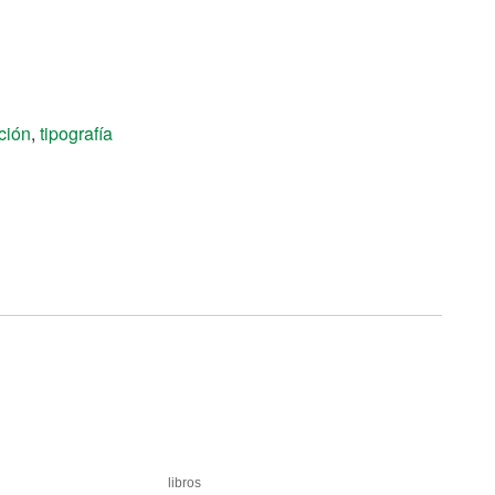
ción
,
tipografía
libros
libros