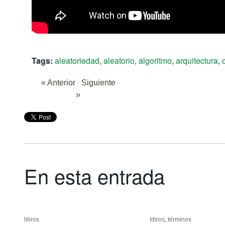
Tags:
aleatoriedad
,
aleatorio
,
algoritmo
,
arquitectura
,
« Anterior
/
Siguiente
»
En esta entrada
libros
libros
libros
libros
,
términos
términos