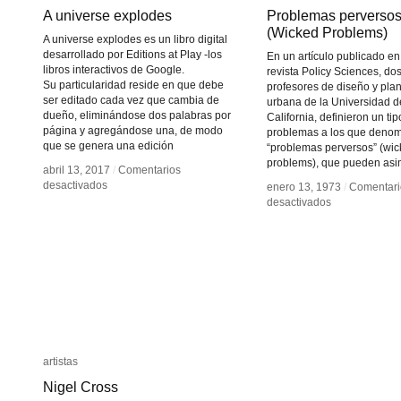
A universe explodes
A universe explodes
Problemas perverso
Problemas perverso
(Wicked Problems)
(Wicked Problems)
A universe explodes es un libro digital
desarrollado por Editions at Play -los
En un artículo publicado en
libros interactivos de Google.
revista Policy Sciences, do
Su particularidad reside en que debe
profesores de diseño y plan
ser editado cada vez que cambia de
urbana de la Universidad d
dueño, eliminándose dos palabras por
California, definieron un ti
página y agregándose una, de modo
problemas a los que deno
que se genera una edición
“problemas perversos” (wi
problems), que pueden asim
abril 13, 2017
abril 13, 2017
/
/
Comentarios
Comentarios
en
en
desactivados
desactivados
enero 13, 1973
enero 13, 1973
/
/
Comentari
Comentari
A
A
en
en
desactivados
desactivados
universe
universe
Problemas
Problemas
explodes
explodes
perversos
perversos
(Wicked
(Wicked
Problems)
Problems)
artistas
artistas
Nigel Cross
Nigel Cross