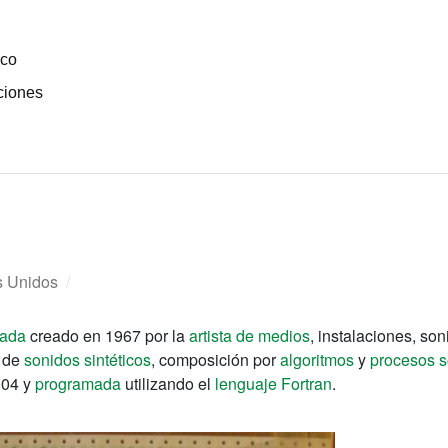
ico
ciones
s Unidos
/
zada
creado en 1967 por la
artista de medios
, instalaciones, so
o de
sonidos sintéticos
, composición por
algoritmos
y
procesos 
004 y
programada
utilizando el
lenguaje Fortran
.