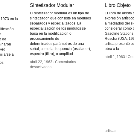
s
s
Sintetizador Modular
Sintetizador Modular
Libro Objeto
Libro Objeto
El sintetizador modular es un tipo de
El libro de artista
sintetizador, que consiste en módulos
expresión artístic
 1973 en la
separados y especializados. La
a mediados del s
s
especialización de los módulos se
considerar como 
ificación
basa en la modificación o
Gasoline Station
e
procesamiento de
Ruscha (USA, 193
po de
determinados parámetros de una
artista presentó p
minaron
señal, como la frequencia (oscilador),
obra a la
cked
espectro (filtro), o amplitud
ilarse a
abril 1, 1963
abril 1, 1963
/
/
On
On
abril 22, 1963
abril 22, 1963
/
/
Comentarios
Comentarios
os
os
en
en
desactivados
desactivados
Sintetizador
Sintetizador
Modular
Modular
artistas
artistas