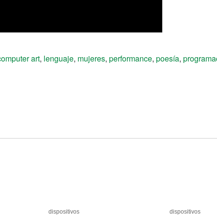
computer art
,
lenguaje
,
mujeres
,
performance
,
poesía
,
programa
dispositivos
dispositivos
dispositivos
dispositivos