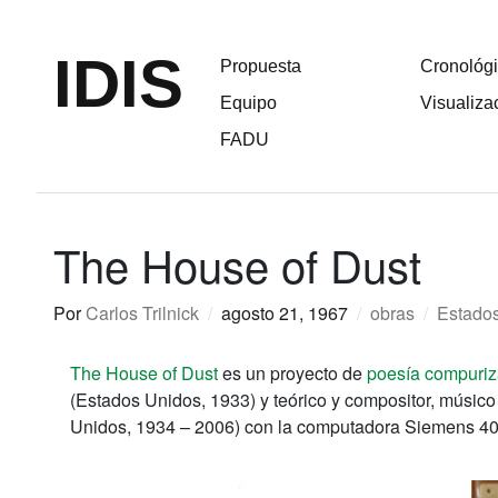
IDIS
Propuesta
Cronológ
Equipo
Visualiza
FADU
The House of Dust
Por
Carlos Trilnick
/
agosto 21, 1967
/
obras
/
Estado
The House of Dust
es un proyecto de
poesía compuri
(Estados Unidos, 1933) y
teórico
y compositor, músic
Unidos, 1934 – 2006) con la computadora Siemens 4