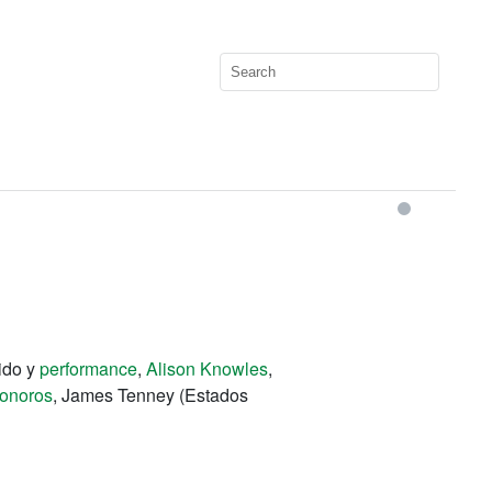
nido y
performance
,
Alison Knowles
,
sonoros
, James Tenney (Estados