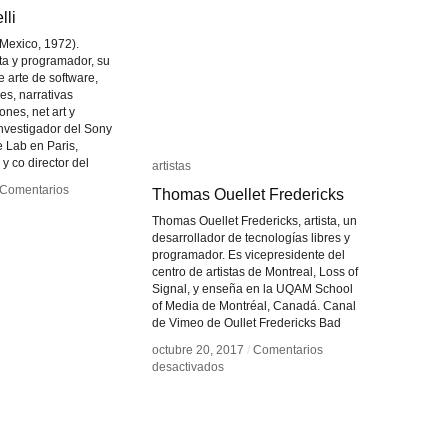
lli
lli
(Mexico, 1972).
oeta y programador, su
 arte de software,
es, narrativas
iones, net art y
nvestigador del Sony
 Lab en Paris,
 y co director del
artistas
artistas
Comentarios
Comentarios
Thomas Ouellet Fredericks
Thomas Ouellet Fredericks
Thomas Ouellet Fredericks, artista, un
nio
nio
desarrollador de tecnologías libres y
lli
lli
programador. Es vicepresidente del
centro de artistas de Montreal, Loss of
Signal, y enseña en la UQAM School
of Media de Montréal, Canadá. Canal
de Vimeo de Oullet Fredericks Bad
octubre 20, 2017
octubre 20, 2017
/
/
Comentarios
Comentarios
en
en
desactivados
desactivados
Thomas
Thomas
Ouellet
Ouellet
Fredericks
Fredericks