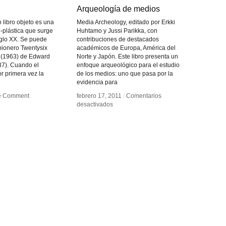
Arqueología de medios
Arqueología de medios
 o libro objeto es una
Media Archeology, editado por Erkki
o-plástica que surge
Huhtamo y Jussi Parikka, con
iglo XX. Se puede
contribuciones de destacados
pionero Twentysix
académicos de Europa, América del
s (1963) de Edward
Norte y Japón. Este libro presenta un
7). Cuando el
enfoque arqueológico para el estudio
or primera vez la
de los medios: uno que pasa por la
evidencia para
e Comment
e Comment
febrero 17, 2011
febrero 17, 2011
/
/
Comentarios
Comentarios
en
en
desactivados
desactivados
Arqueología
Arqueología
de
de
medios
medios