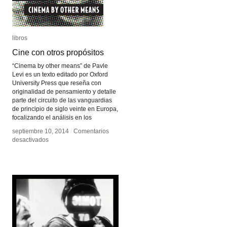
libros
libros
Cine con otros propósitos
Cine con otros propósitos
“Cinema by other means” de Pavle
Levi es un texto editado por Oxford
University Press que reseña con
originalidad de pensamiento y detalle
parte del circuito de las vanguardias
de principio de siglo veinte en Europa,
focalizando el análisis en los
septiembre 10, 2014
septiembre 10, 2014
/
/
Comentarios
Comentarios
en
en
desactivados
desactivados
Cine
Cine
con
con
otros
otros
propósitos
propósitos