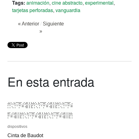
Tags:
animación
,
cine abstracto
,
experimental
,
tarjetas perforadas
,
vanguardia
« Anterior
/
Siguiente
»
En esta entrada
dispositivos
dispositivos
Cinta de Baudot
Cinta de Baudot