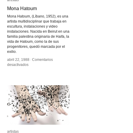
artistas
artistas
Mona Hatoum
Mona Hatoum
Mona Hatoum, (Líbano, 1952), es una
artista multidisciplinar que trabaja en
escultura, instalaciones y video
instalaciones. Nacida en Beirut en una
familia palestina originaria de Haifa, la
vida de Hatoum, como la de sus
progenitores, quedó marcada por el
exilio.
abril 22, 1988
abril 22, 1988
/
/
Comentarios
Comentarios
en
en
desactivados
desactivados
Mona
Mona
Hatoum
Hatoum
artistas
artistas