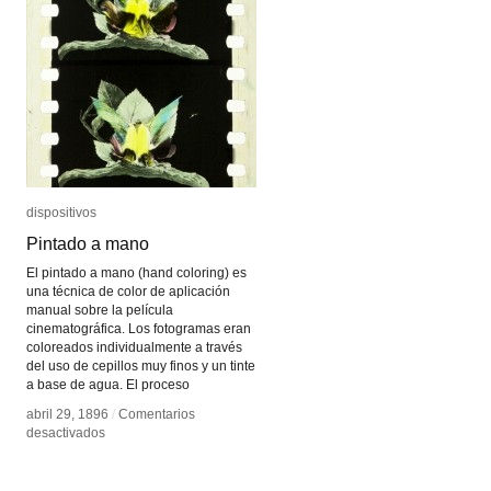
dispositivos
dispositivos
Pintado a mano
Pintado a mano
El pintado a mano (hand coloring) es
una técnica de color de aplicación
manual sobre la película
cinematográfica. Los fotogramas eran
coloreados individualmente a través
del uso de cepillos muy finos y un tinte
a base de agua. El proceso
abril 29, 1896
abril 29, 1896
/
/
Comentarios
Comentarios
en
en
desactivados
desactivados
Pintado
Pintado
a
a
mano
mano