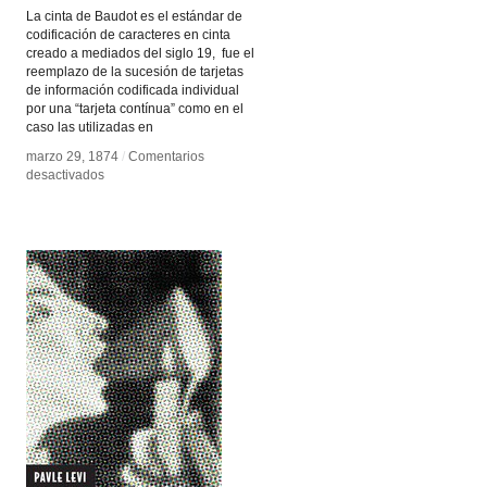
La cinta de Baudot es el estándar de
codificación de caracteres en cinta
creado a mediados del siglo 19, fue el
reemplazo de la sucesión de tarjetas
de información codificada individual
por una “tarjeta contínua” como en el
caso las utilizadas en
marzo 29, 1874
marzo 29, 1874
/
/
Comentarios
Comentarios
en
en
desactivados
desactivados
Cinta
Cinta
de
de
Baudot
Baudot