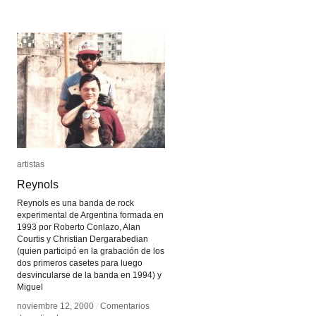
Lemaître
Lemaître
artistas
artistas
Reynols
Reynols
Reynols es una banda de rock
experimental de Argentina formada en
1993 por Roberto Conlazo, Alan
Courtis y Christian Dergarabedian
(quien participó en la grabación de los
dos primeros casetes para luego
desvincularse de la banda en 1994) y
Miguel
noviembre 12, 2000
noviembre 12, 2000
/
/
Comentarios
Comentarios