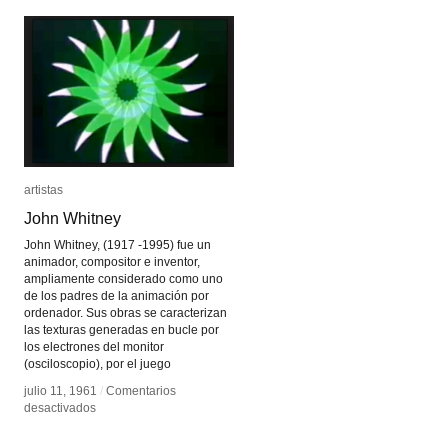
artistas
artistas
John Whitney
John Whitney
John Whitney, (1917 -1995) fue un
animador, compositor e inventor,
ampliamente considerado como uno
de los padres de la animación por
ordenador. Sus obras se caracterizan
las texturas generadas en bucle por
los electrones del monitor
(osciloscopio), por el juego
julio 11, 1961
julio 11, 1961
/
/
Comentarios
Comentarios
en
en
desactivados
desactivados
John
John
Whitney
Whitney