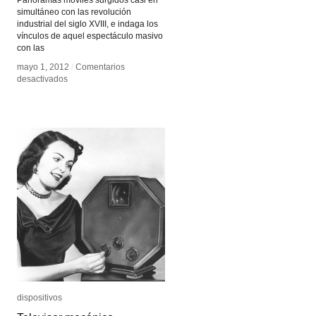
Panoramas móviles surgidos casi en
simultáneo con las revolución
industrial del siglo XVIII, e indaga los
vínculos de aquel espectáculo masivo
con las
mayo 1, 2012
mayo 1, 2012
/
/
Comentarios
Comentarios
en
en
desactivados
desactivados
Ilusiones
Ilusiones
de
de
movimiento
movimiento
dispositivos
dispositivos