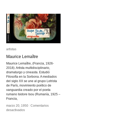
Erkki
Erkki
Kurenniemi
Kurenniemi
artistas
artistas
Maurice Lemaître
Maurice Lemaître
Maurice Lemaître, (Francia, 1926-
2018). Artista multidisciplinario,
dramaturgo y cineasta. Estudió
Filosofía en la Sorbona. A mediados
del siglo XX se une al grupo Letrista
de París, movimiento poético de
vanguardia creado por el poeta
rumano Isidore Isou (Rumanía, 1925 –
Francia,
marzo 20, 1950
marzo 20, 1950
/
/
Comentarios
Comentarios
en
en
desactivados
desactivados
Maurice
Maurice