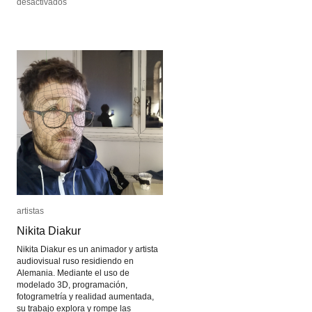
en
en
desactivados
desactivados
Reynols
Reynols
artistas
artistas
Nikita Diakur
Nikita Diakur
Nikita Diakur es un animador y artista
audiovisual ruso residiendo en
Alemania. Mediante el uso de
modelado 3D, programación,
fotogrametría y realidad aumentada,
su trabajo explora y rompe las