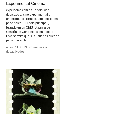
Experimental Cinema
Experimental Cinema
expcinema.com es un sitio web
dedicado al cine experimental y
underground. Tiene cuatro secciones
principales: – El sitio principal ,
basado en un CMS (Sistema de
Gestión de Contenidos, en inglés).
Esto permite que sus usuarios puedan
participar en la
enero 11, 2013
enero 11, 2013
/
/
Comentarios
Comentarios
en
en
desactivados
desactivados
Experimental
Experimental
Cinema
Cinema