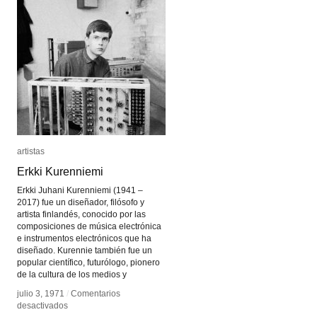
artistas
artistas
Erkki Kurenniemi
Erkki Kurenniemi
Erkki Juhani Kurenniemi (1941 –
2017) fue un diseñador, filósofo y
artista finlandés, conocido por las
composiciones de música electrónica
e instrumentos electrónicos que ha
diseñado. Kurennie también fue un
popular científico, futurólogo, pionero
de la cultura de los medios y
julio 3, 1971
julio 3, 1971
/
/
Comentarios
Comentarios
en
en
desactivados
desactivados