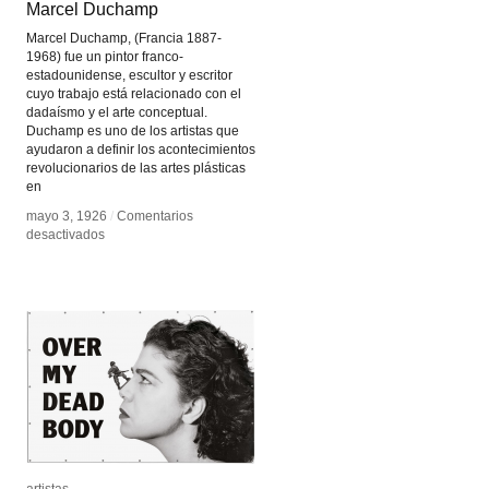
Marcel Duchamp
Marcel Duchamp
Marcel Duchamp, (Francia 1887-
1968) fue un pintor franco-
estadounidense, escultor y escritor
cuyo trabajo está relacionado con el
dadaísmo y el arte conceptual.
Duchamp es uno de los artistas que
ayudaron a definir los acontecimientos
revolucionarios de las artes plásticas
en
mayo 3, 1926
mayo 3, 1926
/
/
Comentarios
Comentarios
en
en
desactivados
desactivados
Marcel
Marcel
Duchamp
Duchamp