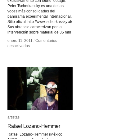
exclusivamente con found footage.
Peter Tscherkassky es una de las
voces más consolidadas del
panorama experimental internacional.
Sitio oficial: http://www.tscherkassky.at/
Sus obras se caracterizan por la
intervención sobre material de 35 mm
enero 11, 2011
enero 11, 2011
/
/
Comentarios
Comentarios
en
en
desactivados
desactivados
Peter
Peter
Tscherkassky
Tscherkassky
artistas
artistas
Rafael Lozano-Hemmer
Rafael Lozano-Hemmer
Rafael Lozano-Hemmer (México,