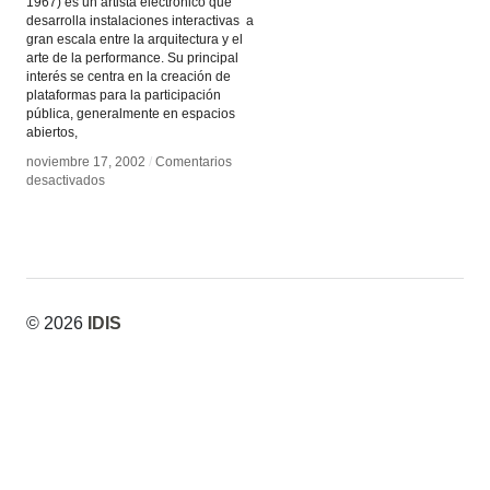
1967) es un artista electrónico que
desarrolla instalaciones interactivas a
gran escala entre la arquitectura y el
arte de la performance. Su principal
interés se centra en la creación de
plataformas para la participación
pública, generalmente en espacios
abiertos,
noviembre 17, 2002
noviembre 17, 2002
/
/
Comentarios
Comentarios
en
en
desactivados
desactivados
Rafael
Rafael
Lozano-
Lozano-
Hemmer
Hemmer
© 2026
IDIS