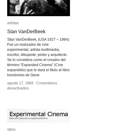
artistas
artistas
Stan VanDerBeek
Stan VanDerBeek
Stan VanDerBeek, (USA 1927 – 1984).
Fue un realizador de cine
experimental, artista multimedia,
escritor, dibujante, pintor y arquitecto.
Se lo considera como el creador del
término “Expanded Cinema” (Cine
expandido) que le dará el título al libro
homónimo de Gene
agosto 17, 1968
agosto 17, 1968
/
/
Comentarios
Comentarios
en
en
desactivados
desactivados
Stan
Stan
VanDerBeek
VanDerBeek
sitios
sitios