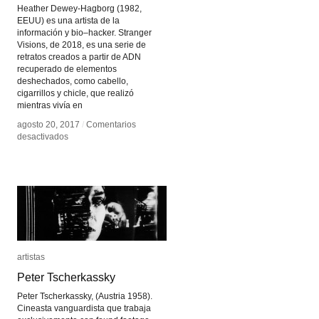
Heather Dewey-Hagborg (1982,
EEUU) es una artista de la
información y bio–hacker. Stranger
Visions, de 2018, es una serie de
retratos creados a partir de ADN
recuperado de elementos
deshechados, como cabello,
cigarrillos y chicle, que realizó
mientras vivía en
agosto 20, 2017
agosto 20, 2017
/
/
Comentarios
Comentarios
en
en
desactivados
desactivados
Heather
Heather
Dewey-
Dewey-
Hagborg
Hagborg
artistas
artistas
Peter Tscherkassky
Peter Tscherkassky
Peter Tscherkassky, (Austria 1958).
Cineasta vanguardista que trabaja