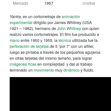
Mercado
1957
Unidos
Yantra,
es un cortometraje de
animación
experimental
dirigido por James Whitney (USA
1921 – 1982), hermano de
John Whitney
con quien
realizo varios cortometrajes. El film fue producido a
mano
entre 1950 y 1955, la
técnica
utilizada fue la
perforación de tarjetas
de 5 “por 7” con un alfiler,
luego se pintaba a través de los pequeños agujeros
en otras tarjetas del mismo tamaño, para lograr
imágenes ricas
en complejidad y dar al trabajo
terminado un
movimiento
muy
dinámico
y fluido.