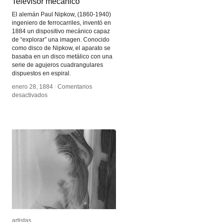
Televisor mecánico
Televisor mecánico
El alemán Paul Nipkow, (1860-1940)
ingeniero de ferrocarriles, inventó en
1884 un dispositivo mecánico capaz
de “explorar” una imagen. Conocido
como disco de Nipkow, el aparato se
basaba en un disco metálico con una
serie de agujeros cuadrangulares
dispuestos en espiral.
enero 28, 1884
enero 28, 1884
/
/
Comentarios
Comentarios
en
en
desactivados
desactivados
Televisor
Televisor
mecánico
mecánico
artistas
artistas