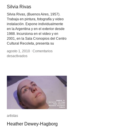
Silvia Rivas
Silvia Rivas
Silvia Rivas, (Buenos Aires, 1957).
Trabaja en pintura, fotografía y video
instalación. Expone individualmente
en la Argentina y en el exterior desde
1988. Incursiona en el video y en
2001, en la Sala Cronopios del Centro
Cultural Recoleta, presenta su
agosto 1, 2010
agosto 1, 2010
/
/
Comentarios
Comentarios
en
en
desactivados
desactivados
Silvia
Silvia
Rivas
Rivas
artistas
artistas
Heather Dewey-Hagborg
Heather Dewey-Hagborg