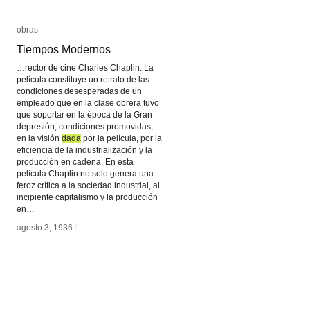
obras
obras
Tiempos Modernos
Tiempos Modernos
…rector de cine Charles Chaplin. La
película constituye un retrato de las
condiciones desesperadas de un
empleado que en la clase obrera tuvo
que soportar en la época de la Gran
depresión, condiciones promovidas,
en la visión
dada
dada
por la película, por la
eficiencia de la industrialización y la
producción en cadena. En esta
película Chaplin no solo genera una
feroz crítica a la sociedad industrial, al
incipiente capitalismo y la producción
en…
agosto 3, 1936
agosto 3, 1936
/
/