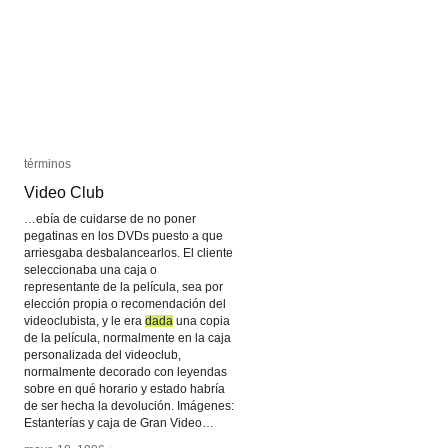
términos
términos
Video Club
Video Club
…ebía de cuidarse de no poner
pegatinas en los DVDs puesto a que
arriesgaba desbalancearlos. El cliente
seleccionaba una caja o
representante de la película, sea por
elección propia o recomendación del
videoclubista, y le era
dada
dada
una copia
de la película, normalmente en la caja
personalizada del videoclub,
normalmente decorado con leyendas
sobre en qué horario y estado habría
de ser hecha la devolución. Imágenes:
Estanterías y caja de Gran Video…