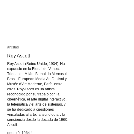
artistas
artistas
Roy Ascott
Roy Ascott
Roy Ascott (Reino Unido, 1934). Ha
expuesto en la Bienal de Venecia,
Trienal de Milán, Bienal do Mercosul
Brasil, European Media Art Festival y
Musée d’Art Moderne, París, entre
otros. Roy Ascott es un artista
reconocido por su trabajo con la
cibernética, el arte digital interactivo,
la telemática y el arte de sistemas, y
se ha dedicado a cuestiones
vinculadas al arte, la tecnología y la
conciencia desde la década de 1960.
Ascott…
enero 9, 1964
enero 9, 1964
/
/