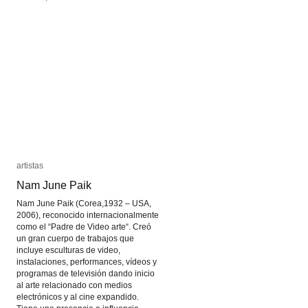
artistas
artistas
Nam June Paik
Nam June Paik
Nam June Paik (Corea,1932 – USA,
2006), reconocido internacionalmente
como el “Padre de Video arte“. Creó
un gran cuerpo de trabajos que
incluye esculturas de video,
instalaciones, performances, vídeos y
programas de televisión dando inicio
al arte relacionado con medios
electrónicos y al cine expandido.