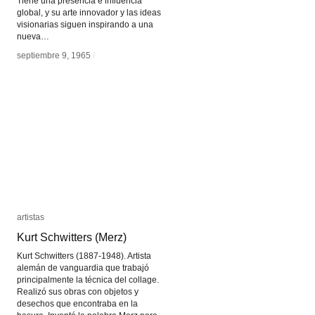
Tiene una presencia e influencia
global, y su arte innovador y las ideas
visionarias siguen inspirando a una
nueva…
septiembre 9, 1965
septiembre 9, 1965
/
/
artistas
artistas
Kurt Schwitters (Merz)
Kurt Schwitters (Merz)
Kurt Schwitters (1887-1948). Artista
alemán de vanguardia que trabajó
principalmente la técnica del collage.
Realizó sus obras con objetos y
desechos que encontraba en la