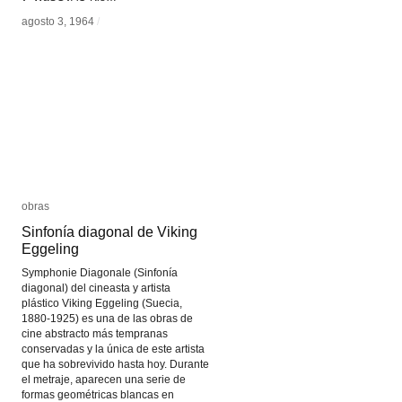
agosto 3, 1964
agosto 3, 1964
/
/
obras
obras
Sinfonía diagonal de Viking
Sinfonía diagonal de Viking
Eggeling
Eggeling
Symphonie Diagonale (Sinfonía
diagonal) del cineasta y artista
plástico Viking Eggeling (Suecia,
1880-1925) es una de las obras de
cine abstracto más tempranas
conservadas y la única de este artista
que ha sobrevivido hasta hoy. Durante
el metraje, aparecen una serie de
formas geométricas blancas en