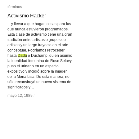
términos
términos
Activismo Hacker
Activismo Hacker
…y llevar a que hagan cosas para las
que nunca estuvieron programados.
Esta clase de activismo tiene una gran
tradición entre artistas o grupos de
artistas y un largo trayecto en el arte
conceptual. Podríamos retroceder
hasta
Dada
Dada
o Duchamp, quien asumió
la identidad femenina de Rose Selavy,
puso el urinario en un espacio
expositivo y incidió sobre la imagen
de la Mona Lisa. De esta manera, no
sólo reconstruyó un nuevo sistema de
significados y…
mayo 12, 1989
mayo 12, 1989
/
/