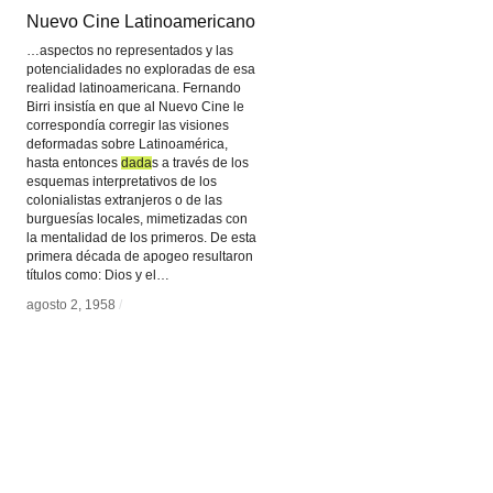
Nuevo Cine Latinoamericano
Nuevo Cine Latinoamericano
…aspectos no representados y las
potencialidades no exploradas de esa
realidad latinoamericana. Fernando
Birri insistía en que al Nuevo Cine le
correspondía corregir las visiones
deformadas sobre Latinoamérica,
hasta entonces
dada
dada
s a través de los
esquemas interpretativos de los
colonialistas extranjeros o de las
burguesías locales, mimetizadas con
la mentalidad de los primeros. De esta
primera década de apogeo resultaron
títulos como: Dios y el…
agosto 2, 1958
agosto 2, 1958
/
/