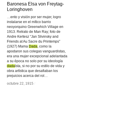
Baronesa Elsa von Freytag-
Baronesa Elsa von Freytag-
Loringhoven
Loringhoven
…ento y visión por ser mujer, logro
instalarse en el mítico barrio
neoyorquino Greenwhich Village en
1913. Retrato de Man Ray; foto de
Andre Kertesz “Jan Slivinsky and
Friends at Au Sacre du Printemps”
(1927) Mama
Dada
Dada
, como la
apodaron sus colegas vanguardistas,
era una mujer excepcional adelantada
a su época no solo por su ideología
dada
dada
ísta, si no por su estilo de vida y
obra artística que desafiaban los
prejuicios acerca del rol…
octubre 22, 1915
octubre 22, 1915
/
/