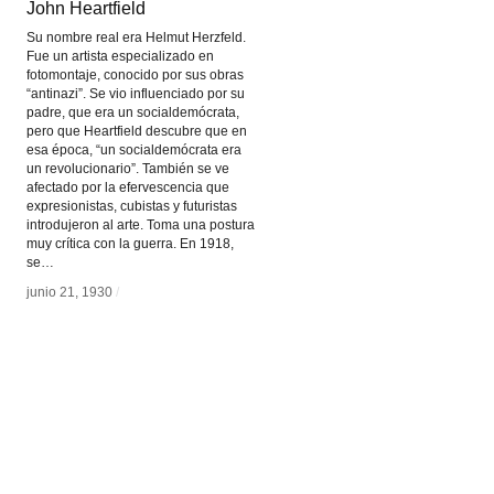
John Heartfield
John Heartfield
Su nombre real era Helmut Herzfeld.
Fue un artista especializado en
fotomontaje, conocido por sus obras
“antinazi”. Se vio influenciado por su
padre, que era un socialdemócrata,
pero que Heartfield descubre que en
esa época, “un socialdemócrata era
un revolucionario”. También se ve
afectado por la efervescencia que
expresionistas, cubistas y futuristas
introdujeron al arte. Toma una postura
muy crítica con la guerra. En 1918,
se…
junio 21, 1930
junio 21, 1930
/
/