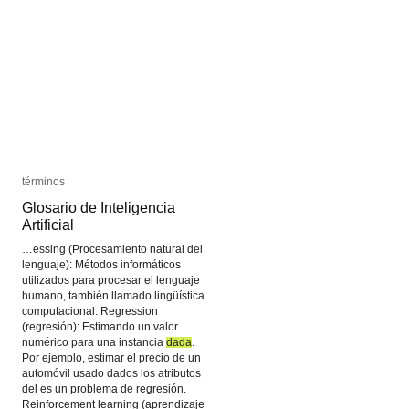
términos
términos
Glosario de Inteligencia
Glosario de Inteligencia
Artificial
Artificial
…essing (Procesamiento natural del
lenguaje): Métodos informáticos
utilizados para procesar el lenguaje
humano, también llamado lingüística
computacional. Regression
(regresión): Estimando un valor
numérico para una instancia
dada
dada
.
Por ejemplo, estimar el precio de un
automóvil usado dados los atributos
del es un problema de regresión.
Reinforcement learning (aprendizaje