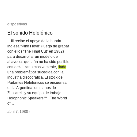
dispositivos
dispositivos
El sonido Holofónico
El sonido Holofónico
…lli recibe el apoyo de la banda
inglesa “Pink Floyd” (luego de grabar
con ellos “The Final Cut” en 1982)
para desarrollar un modelo de
altavoces que aún no ha sido posible
comercializarlo masivamente,
dada
dada
una problemática sucedida con la
industria discográfica. El stock de
Parlantes Holofónicos se encuentra
en la Argentina, en manos de
Zuccarelli y su equipo de trabajo.
Holophonic Speakers™ The World
of…
abril 7, 1980
abril 7, 1980
/
/