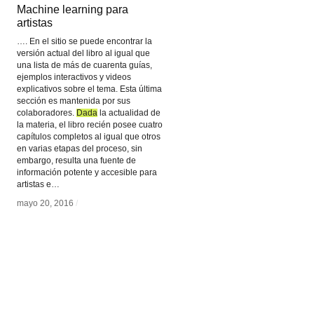
Machine learning para
Machine learning para
artistas
artistas
…. En el sitio se puede encontrar la
versión actual del libro al igual que
una lista de más de cuarenta guías,
ejemplos interactivos y videos
explicativos sobre el tema. Esta última
sección es mantenida por sus
colaboradores.
Dada
Dada
la actualidad de
la materia, el libro recién posee cuatro
capítulos completos al igual que otros
en varias etapas del proceso, sin
embargo, resulta una fuente de
información potente y accesible para
artistas e…
mayo 20, 2016
mayo 20, 2016
/
/