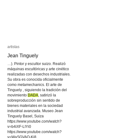
artistas
artistas
Jean Tinguely
Jean Tinguely
…). Pintor y escultor suizo. Realizó
máquinas escultóricas y arte cinético
realizadas con desechos industriales.
Su obra es conocida oficialmente
como metamechanics. El arte de
Tinguely , siguiendo la tradición del
movimiento
DADA
DADA
, satirizó la
sobreproducción sin sentido de
bienes materiales en la sociedad
industrial avanzada. Museo Jean
Tinguely Basel, Suiza
https://www.youtube.com/watch?
v=b4iXF-LIYi0
https://www.youtube.com/watch?
v=WaSGVAO-Ki8…