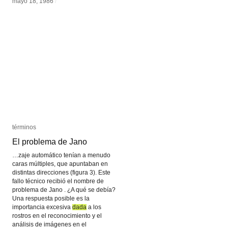
mayo 18, 1986
mayo 18, 1986
/
/
términos
términos
El problema de Jano
El problema de Jano
…zaje automático tenían a menudo
caras múltiples, que apuntaban en
distintas direcciones (figura 3). Este
fallo técnico recibió el nombre de
problema de Jano . ¿A qué se debía?
Una respuesta posible es la
importancia excesiva
dada
dada
a los
rostros en el reconocimiento y el
análisis de imágenes en el