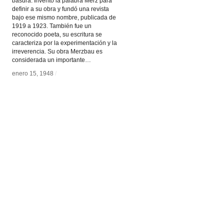
basura. Inventó la palabra Merz para
definir a su obra y fundó una revista
bajo ese mismo nombre, publicada de
1919 a 1923. También fue un
reconocido poeta, su escritura se
caracteriza por la experimentación y la
irreverencia. Su obra Merzbau es
considerada un importante…
enero 15, 1948
enero 15, 1948
/
/