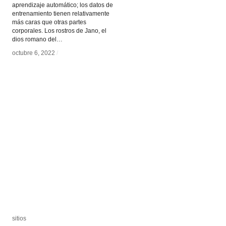
aprendizaje automático; los datos de
entrenamiento tienen relativamente
más caras que otras partes
corporales. Los rostros de Jano, el
dios romano del…
octubre 6, 2022
octubre 6, 2022
/
/
sitios
sitios