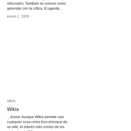
reforzado): También se conoce como
aprender con la crítica. El agente…
enero 1, 1956
enero 1, 1956
/
/
sitios
sitios
Wikia
Wikia
…ticular. Aunque Wikia permite casi
cualquier cosa como foco principal de
un wiki, el interés más común de los