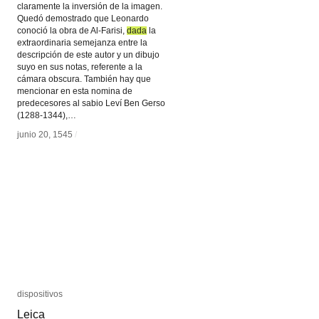
claramente la inversión de la imagen.
Quedó demostrado que Leonardo
conoció la obra de Al-Farisi,
dada
dada
la
extraordinaria semejanza entre la
descripción de este autor y un dibujo
suyo en sus notas, referente a la
cámara obscura. También hay que
mencionar en esta nomina de
predecesores al sabio Leví Ben Gerso
(1288-1344),…
junio 20, 1545
junio 20, 1545
/
/
dispositivos
dispositivos
Leica
Leica