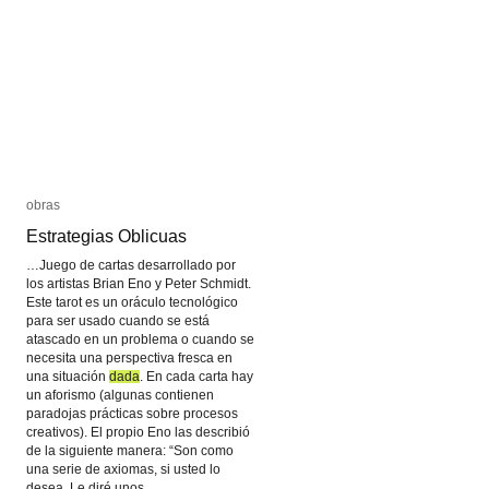
obras
obras
Estrategias Oblicuas
Estrategias Oblicuas
…Juego de cartas desarrollado por
los artistas Brian Eno y Peter Schmidt.
Este tarot es un oráculo tecnológico
para ser usado cuando se está
atascado en un problema o cuando se
necesita una perspectiva fresca en
una situación
dada
dada
. En cada carta hay
un aforismo (algunas contienen
paradojas prácticas sobre procesos
creativos). El propio Eno las describió
de la siguiente manera: “Son como
una serie de axiomas, si usted lo
desea. Le diré unos…