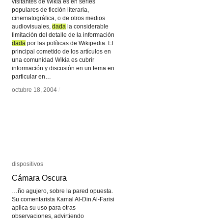
visitantes de Wikia es en series
populares de ficción literaria,
cinematográfica, o de otros medios
audiovisuales,
dada
dada
la considerable
limitación del detalle de la información
dada
dada
por las políticas de Wikipedia. El
principal cometido de los artículos en
una comunidad Wikia es cubrir
información y discusión en un tema en
particular en…
octubre 18, 2004
octubre 18, 2004
/
/
dispositivos
dispositivos
Cámara Oscura
Cámara Oscura
…ño agujero, sobre la pared opuesta.
Su comentarista Kamal Al-Din Al-Farisi
aplica su uso para otras
observaciones, advirtiendo