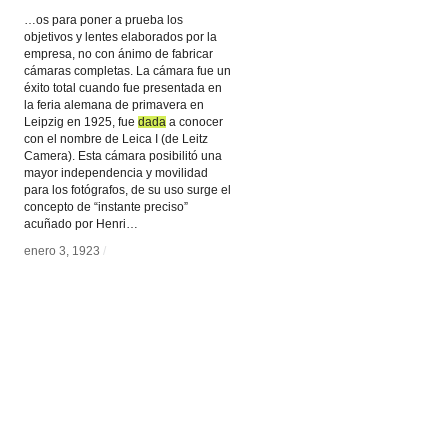
…os para poner a prueba los
objetivos y lentes elaborados por la
empresa, no con ánimo de fabricar
cámaras completas. La cámara fue un
éxito total cuando fue presentada en
la feria alemana de primavera en
Leipzig en 1925, fue
dada
dada
a conocer
con el nombre de Leica I (de Leitz
Camera). Esta cámara posibilitó una
mayor independencia y movilidad
para los fotógrafos, de su uso surge el
concepto de “instante preciso”
acuñado por Henri…
enero 3, 1923
enero 3, 1923
/
/