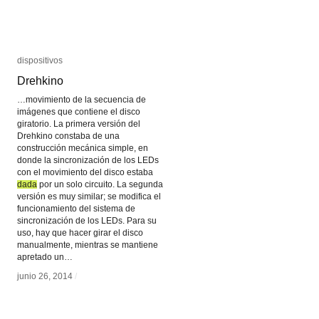
dispositivos
dispositivos
Drehkino
Drehkino
…movimiento de la secuencia de
imágenes que contiene el disco
giratorio. La primera versión del
Drehkino constaba de una
construcción mecánica simple, en
donde la sincronización de los LEDs
con el movimiento del disco estaba
dada
dada
por un solo circuito. La segunda
versión es muy similar; se modifica el
funcionamiento del sistema de
sincronización de los LEDs. Para su
uso, hay que hacer girar el disco
manualmente, mientras se mantiene
apretado un…
junio 26, 2014
junio 26, 2014
/
/