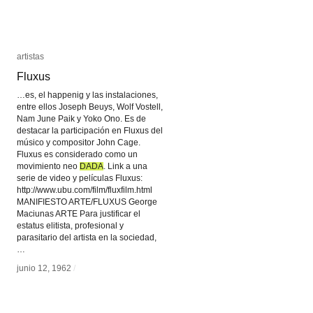
artistas
artistas
Fluxus
Fluxus
…es, el happenig y las instalaciones,
entre ellos Joseph Beuys, Wolf Vostell,
Nam June Paik y Yoko Ono. Es de
destacar la participación en Fluxus del
músico y compositor John Cage.
Fluxus es considerado como un
movimiento neo
DADA
DADA
. Link a una
serie de video y películas Fluxus:
http://www.ubu.com/film/fluxfilm.html
MANIFIESTO ARTE/FLUXUS George
Maciunas ARTE Para justificar el
estatus elitista, profesional y
parasitario del artista en la sociedad,
…
junio 12, 1962
junio 12, 1962
/
/