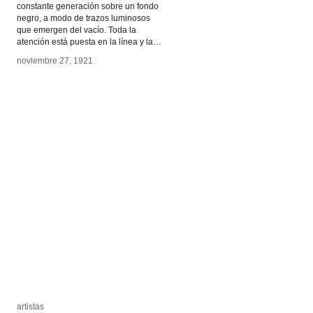
constante generación sobre un fondo
negro, a modo de trazos luminosos
que emergen del vacío. Toda la
atención está puesta en la línea y la…
noviembre 27, 1921
noviembre 27, 1921
/
/
artistas
artistas