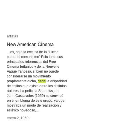
artistas
artistas
New American Cinema
New American Cinema
…os, bajo la excusa de la “Lucha
contra el comunismo” Esta toma sus
principales referencias del Free
Cinema británico y de la Nouvelle
Vague francesa, si bien no puede
considerarse un movimiento
propiamente dicho,
dada
dada
la disparidad
de estilos que existe entre los distintos
autores. La película Shadows, de
John Cassavetes (1959) se convirtió
en el emblema de este grupo, ya que
mostraba un modo de realización y
estético novedoso,…
enero 2, 1960
enero 2, 1960
/
/