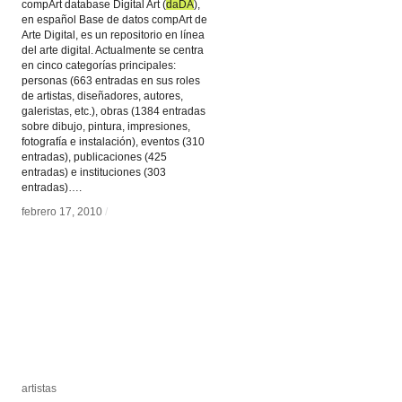
compArt database Digital Art (
daDA
daDA
),
en español Base de datos compArt de
Arte Digital, es un repositorio en línea
del arte digital. Actualmente se centra
en cinco categorías principales:
personas (663 entradas en sus roles
de artistas, diseñadores, autores,
galeristas, etc.), obras (1384 entradas
sobre dibujo, pintura, impresiones,
fotografía e instalación), eventos (310
entradas), publicaciones (425
entradas) e instituciones (303
entradas)….
febrero 17, 2010
febrero 17, 2010
/
/
artistas
artistas