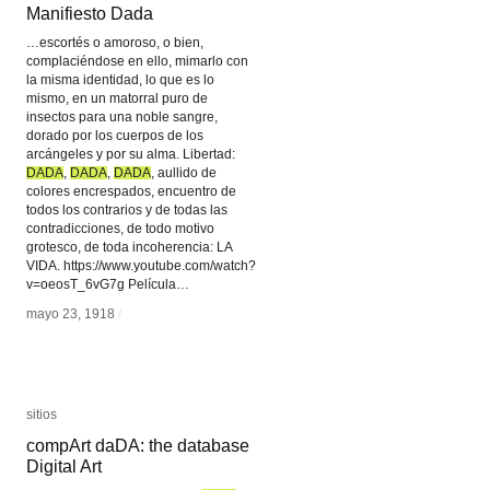
Manifiesto Dada
Manifiesto Dada
…escortés o amoroso, o bien,
complaciéndose en ello, mimarlo con
la misma identidad, lo que es lo
mismo, en un matorral puro de
insectos para una noble sangre,
dorado por los cuerpos de los
arcángeles y por su alma. Libertad:
DADA
DADA
,
DADA
DADA
,
DADA
DADA
, aullido de
colores encrespados, encuentro de
todos los contrarios y de todas las
contradicciones, de todo motivo
grotesco, de toda incoherencia: LA
VIDA. https://www.youtube.com/watch?
v=oeosT_6vG7g Película…
mayo 23, 1918
mayo 23, 1918
/
/
sitios
sitios
compArt daDA: the database
compArt daDA: the database
Digital Art
Digital Art