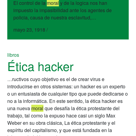
El control de la
moral
y de la logica nos han
impuesto la impasibilidad ante los agentes de
policia, causa de nuestra esclavitud,…
mayo 23, 1918
/
libros
Ética hacker
…ructivos cuyo objetivo es el de crear virus e
introducirse en otros sistemas: un hacker es un experto
o un entusiasta de cualquier tipo que puede dedicarse o
no a la informática. En este sentido, la ética hacker es
una nueva
moral
que desafía la ética protestante del
trabajo, tal como la expuso hace casi un siglo Max
Weber en su obra clásica, La ética protestante y el
espíritu del capitalismo, y que está fundada en la