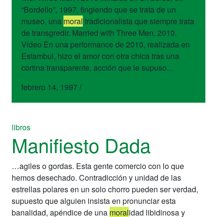
“Bordello”, 1997, fingiendo que se trata de un
museo, una
moral
tradicionalista que siempre trata
de transgredir. Married with Three Men, 2010.
Video En una performance de 2010, realizada en
Estambul, hizo el amor con otra chica tras una
cortina transparente, acción que le supuso…
febrero 14, 1997
/
libros
Manifiesto Dada
…agiles o gordas. Esta gente comercio con lo que
hemos desechado. Contradicción y unidad de las
estrellas polares en un solo chorro pueden ser verdad,
supuesto que alguien insista en pronunciar esta
banalidad, apéndice de una
moral
idad libidinosa y