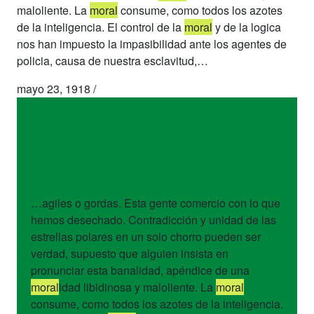
maloliente. La
moral
consume, como todos los azotes
de la inteligencia. El control de la
moral
y de la logica
nos han impuesto la impasibilidad ante los agentes de
policia, causa de nuestra esclavitud,…
mayo 23, 1918
/
libros
Manifiesto Dada
…agiles o gordas. Esta gente comercio con lo que
hemos desechado. Contradicción y unidad de las
estrellas polares en un solo chorro pueden ser
verdad, supuesto que alguien insista en
pronunciar esta banalidad, apéndice de una
moral
idad libidinosa y maloliente. La
moral
consume, como todos los azotes de la inteligencia.