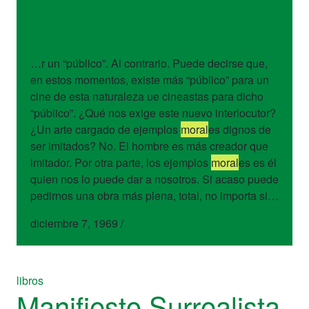
imperfecto
…r un “público”. Al contrario. Puede decirse que,
en estos momentos, existe más “público” para un
cine de esta naturaleza ue cineastas para dicho
“público”. ¿Qué nos exige este nuevo interlocutor?
¿Un arte cargado de ejemplos
moral
es dignos de
ser imitados? No. El hombre es más creador que
imitador. Por otra parte, los ejemplos
moral
es es él
quien nos lo puede dar a nosotros. Si acaso puede
pedirnos una obra más plena, total, no importa si…
diciembre 7, 1969
/
libros
Manifiesto Surrealista