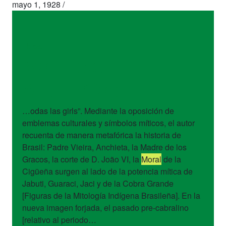
mayo 1, 1928
/
libros
Manifiesto
Antropófago
…odas las girls”. Mediante la oposición de
emblemas culturales y símbolos míticos, el autor
recuenta de manera metafórica la historia de
Brasil: Padre Vieira, Anchieta, la Madre de los
Gracos, la corte de D. João VI, la
Moral
de la
Cigüeña surgen al lado de la potencia mítica de
Jabuti, Guaraci, Jaci y de la Cobra Grande
[Figuras de la Mitología Indígena Brasileña]. En la
nueva imagen forjada, el pasado pre-cabralino
[relativo al periodo…