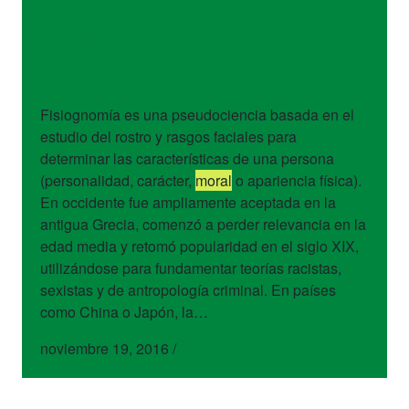
términos
Fisiognomía
Fisiognomía es una pseudociencia basada en el
estudio del rostro y rasgos faciales para
determinar las características de una persona
(personalidad, carácter,
moral
o apariencia física).
En occidente fue ampliamente aceptada en la
antigua Grecia, comenzó a perder relevancia en la
edad media y retomó popularidad en el siglo XIX,
utilizándose para fundamentar teorías racistas,
sexistas y de antropología criminal. En países
como China o Japón, la…
noviembre 19, 2016
/