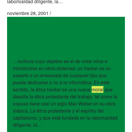
laboriosidad diligente, la…
noviembre 28, 2001
/
libros
Ética hacker
…ructivos cuyo objetivo es el de crear virus e
introducirse en otros sistemas: un hacker es un
experto o un entusiasta de cualquier tipo que
puede dedicarse o no a la informática. En este
sentido, la ética hacker es una nueva
moral
que
desafía la ética protestante del trabajo, tal como la
expuso hace casi un siglo Max Weber en su obra
clásica, La ética protestante y el espíritu del
capitalismo, y que está fundada en la laboriosidad
diligente, la…