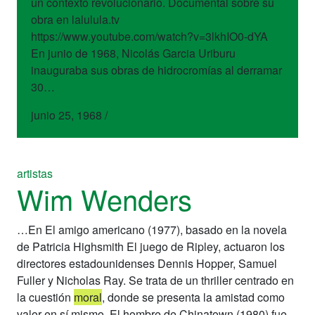
un contexto revolucionario. Documental sobre su
obra en lalulula.tv
https://www.youtube.com/watch?v=3lkhIO0-dYA
En junio de 1968, Nicolás Garcia Uriburu
inauguraba sus obras de hidrocromías al derramar
30…
junio 25, 1968
/
artistas
Wim Wenders
…En El amigo americano (1977), basado en la novela
de Patricia Highsmith El juego de Ripley, actuaron los
directores estadounidenses Dennis Hopper, Samuel
Fuller y Nicholas Ray. Se trata de un thriller centrado en
la cuestión
moral
, donde se presenta la amistad como
valor en sí mismo. El hombre de Chinatown (1980) fue