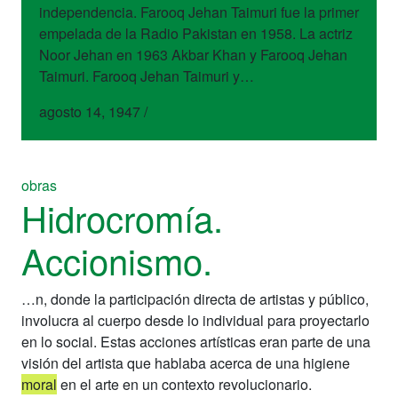
independencia. Farooq Jehan Taimuri fue la primer
empelada de la Radio Pakistan en 1958. La actriz
Noor Jehan en 1963 Akbar Khan y Farooq Jehan
Taimuri. Farooq Jehan Taimuri y…
agosto 14, 1947
/
obras
Hidrocromía.
Accionismo.
…n, donde la participación directa de artistas y público,
involucra al cuerpo desde lo individual para proyectarlo
en lo social. Estas acciones artísticas eran parte de una
visión del artista que hablaba acerca de una higiene
moral
en el arte en un contexto revolucionario.