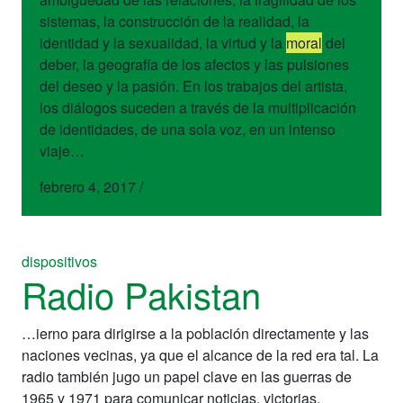
sistemas, la construcción de la realidad, la
identidad y la sexualidad, la virtud y la
moral
del
deber, la geografía de los afectos y las pulsiones
del deseo y la pasión. En los trabajos del artista,
los diálogos suceden a través de la multiplicación
de identidades, de una sola voz, en un intenso
viaje…
febrero 4, 2017
/
dispositivos
Radio Pakistan
…ierno para dirigirse a la población directamente y las
naciones vecinas, ya que el alcance de la red era tal. La
radio también jugo un papel clave en las guerras de
1965 y 1971 para comunicar noticias, victorias,