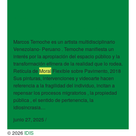
artistas
Marcos Temoche
Marcos Temoche es un artista multidisciplinario
Venezolano- Peruano . Temoche manifiesta un
interés por la apropiación del espacio público y la
transformación efímera de la realidad que lo rodea.
Retícula de
Moral
Flexible sobre Pavimento, 2018
Sus pinturas, intervenciones y videoarte hacen
referencia a la fragilidad del individuo, incitan a
repensar los procesos migratorios , la propiedad
pública , el sentido de pertenencia, la
idiosincrasia…
junio 27, 2025
/
© 2026
IDIS