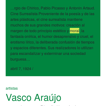
…rgio de Chirico, Pablo Picasso y Antonin Artaud.
Cine Surrealista Proveniente de la poesía y de las
artes plásticas, el cine surrealista mantiene
muchos de sus grandes motivos: creación al
margen de todo principio estético y
moral
, la
fantasía onírica, el humor desaprensivo y cruel, el
erotismo lírico, la deliberada confusión de tiempos
y espacios diferentes. Sus realizadores lo utilizan
para escandalizar y exterminar una sociedad
burguesa…
abril 7, 1924
/
artistas
Vasco Araújo