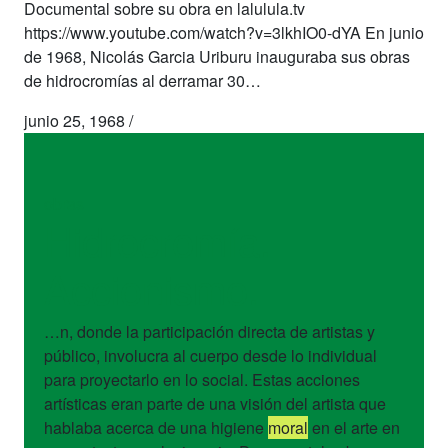
Documental sobre su obra en lalulula.tv
https://www.youtube.com/watch?v=3lkhIO0-dYA En junio
de 1968, Nicolás Garcia Uriburu inauguraba sus obras
de hidrocromías al derramar 30…
junio 25, 1968
/
obras
Hidrocromía.
Accionismo.
…n, donde la participación directa de artistas y
público, involucra al cuerpo desde lo individual
para proyectarlo en lo social. Estas acciones
artísticas eran parte de una visión del artista que
hablaba acerca de una higiene
moral
en el arte en