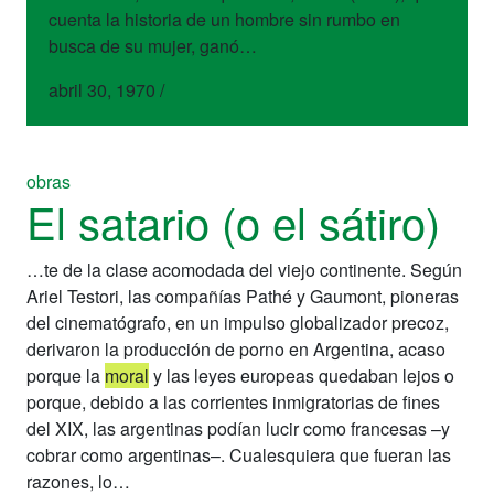
cuenta la historia de un hombre sin rumbo en
busca de su mujer, ganó…
abril 30, 1970
/
obras
El satario (o el sátiro)
…te de la clase acomodada del viejo continente. Según
Ariel Testori, las compañías Pathé y Gaumont, pioneras
del cinematógrafo, en un impulso globalizador precoz,
derivaron la producción de porno en Argentina, acaso
porque la
moral
y las leyes europeas quedaban lejos o
porque, debido a las corrientes inmigratorias de fines
del XIX, las argentinas podían lucir como francesas –y
cobrar como argentinas–. Cualesquiera que fueran las
razones, lo…