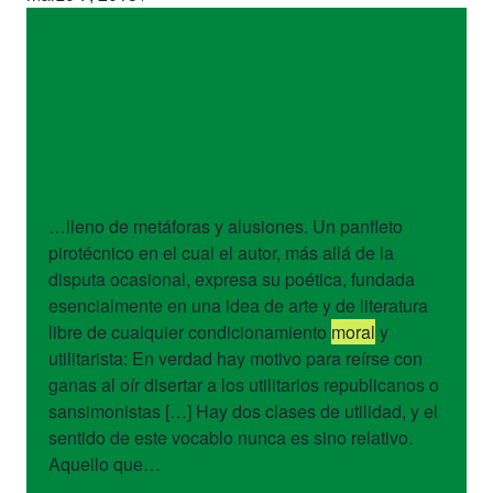
libros
La utilidad de lo
inútil
…lleno de metáforas y alusiones. Un panfleto
pirotécnico en el cual el autor, más allá de la
disputa ocasional, expresa su poética, fundada
esencialmente en una idea de arte y de literatura
libre de cualquier condicionamiento
moral
y
utilitarista: En verdad hay motivo para reírse con
ganas al oír disertar a los utilitarios republicanos o
sansimonistas […] Hay dos clases de utilidad, y el
sentido de este vocablo nunca es sino relativo.
Aquello que…