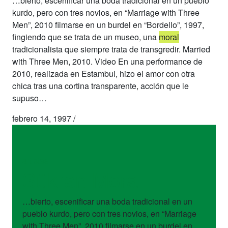
…bierto, escenificar una boda tradicional en un pueblo
kurdo, pero con tres novios, en “Marriage with Three
Men”, 2010 filmarse en un burdel en “Bordello”, 1997,
fingiendo que se trata de un museo, una
moral
tradicionalista que siempre trata de transgredir. Married
with Three Men, 2010. Video En una performance de
2010, realizada en Estambul, hizo el amor con otra
chica tras una cortina transparente, acción que le
supuso…
febrero 14, 1997
/
artistas
Sükran Moral
…bierto, escenificar una boda tradicional en un
pueblo kurdo, pero con tres novios, en “Marriage
with Three Men”, 2010 filmarse en un burdel en