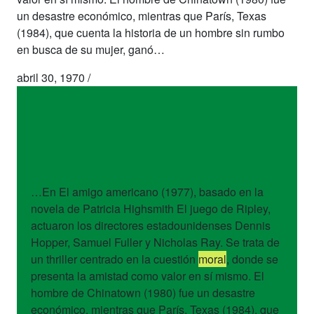
un desastre económico, mientras que París, Texas
(1984), que cuenta la historia de un hombre sin rumbo
en busca de su mujer, ganó…
abril 30, 1970
/
artistas
Wim Wenders
…En El amigo americano (1977), basado en la
novela de Patricia Highsmith El juego de Ripley,
actuaron los directores estadounidenses Dennis
Hopper, Samuel Fuller y Nicholas Ray. Se trata de
un thriller centrado en la cuestión
moral
, donde se
presenta la amistad como valor en sí mismo. El
hombre de Chinatown (1980) fue un desastre
económico, mientras que París, Texas (1984), que