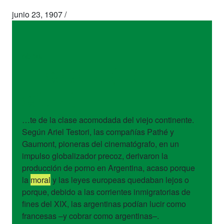
junio 23, 1907
/
obras
El satario (o el
sátiro)
…te de la clase acomodada del viejo continente.
Según Ariel Testori, las compañías Pathé y
Gaumont, pioneras del cinematógrafo, en un
impulso globalizador precoz, derivaron la
producción de porno en Argentina, acaso porque
la
moral
y las leyes europeas quedaban lejos o
porque, debido a las corrientes inmigratorias de
fines del XIX, las argentinas podían lucir como
francesas –y cobrar como argentinas–.