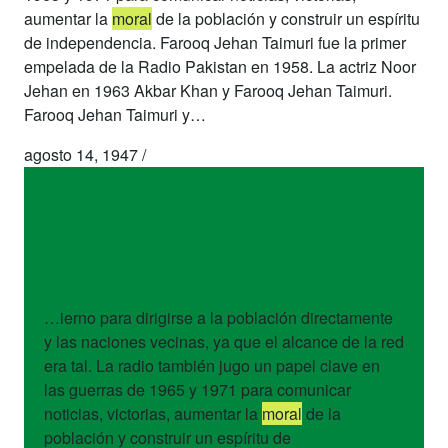
aumentar la
moral
de la población y construir un espíritu
de independencia. Farooq Jehan Taimuri fue la primer
empelada de la Radio Pakistan en 1958. La actriz Noor
Jehan en 1963 Akbar Khan y Farooq Jehan Taimuri.
Farooq Jehan Taimuri y…
agosto 14, 1947
/
dispositivos
Radio Pakistan
…ierno para dirigirse a la población directamente
y las naciones vecinas, ya que el alcance de la red
era tal. La radio también jugo un papel clave en
las guerras de 1965 y 1971 para comunicar
noticias, victorias, aumentar la
moral
de la
población y construir un espíritu de