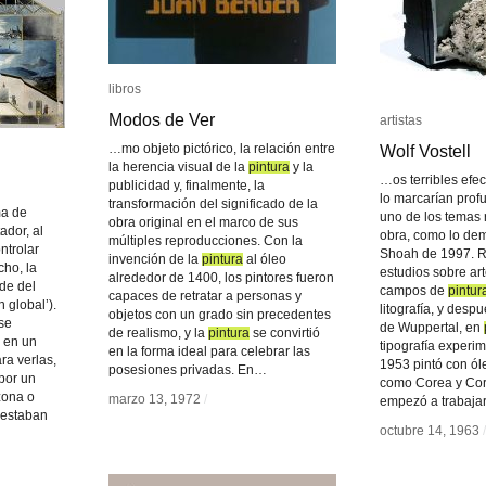
libros
libros
Modos de Ver
Modos de Ver
artistas
artistas
…mo objeto pictórico, la relación entre
Wolf Vostell
Wolf Vostell
la herencia visual de la
pintura
pintura
y la
…os terribles efe
publicidad y, finalmente, la
lo marcarían pro
transformación del significado de la
ma de
uno de los temas 
obra original en el marco de sus
ador, al
obra, como lo dem
múltiples reproducciones. Con la
ntrolar
Shoah de 1997. R
invención de la
pintura
pintura
al óleo
cho, la
estudios sobre art
alrededor de 1400, los pintores fueron
de del
campos de
pintur
pintur
capaces de retratar a personas y
 global’).
litografía, y desp
objetos con un grado sin precedentes
se
de Wuppertal, en
de realismo, y la
pintura
pintura
se convirtió
 en un
tipografía experim
en la forma ideal para celebrar las
ara verlas,
1953 pintó con ól
posesiones privadas. En…
por un
como Corea y Co
zona o
marzo 13, 1972
marzo 13, 1972
/
/
empezó a trabaja
 estaban
octubre 14, 1963
octubre 14, 1963
/
/