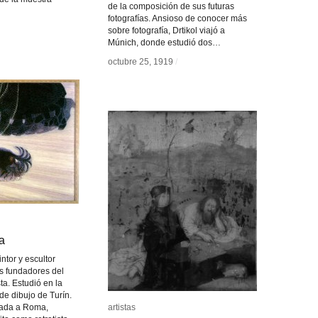
de la composición de sus futuras
fotografías. Ansioso de conocer más
sobre fotografía, Drtikol viajó a
Múnich, donde estudió dos…
octubre 25, 1919
octubre 25, 1919
/
/
a
a
ntor y escultor
os fundadores del
ta. Estudió en la
de dibujo de Turín.
lada a Roma,
artistas
artistas