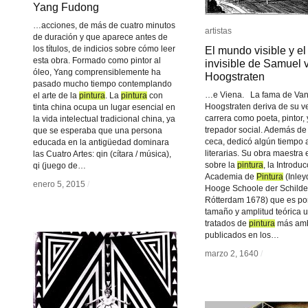
Yang Fudong
Yang Fudong
…acciones, de más de cuatro minutos
artistas
artistas
de duración y que aparece antes de
los títulos, de indicios sobre cómo leer
El mundo visible y e
El mundo visible y e
esta obra. Formado como pintor al
invisible de Samuel 
invisible de Samuel 
óleo, Yang comprensiblemente ha
Hoogstraten
Hoogstraten
pasado mucho tiempo contemplando
…e Viena. La fama de Va
el arte de la
pintura
pintura
. La
pintura
pintura
con
Hoogstraten deriva de su ve
tinta china ocupa un lugar esencial en
carrera como poeta, pintor,
la vida intelectual tradicional china, ya
trepador social. Además de 
que se esperaba que una persona
ceca, dedicó algún tiempo 
educada en la antigüedad dominara
literarias. Su obra maestra 
las Cuatro Artes: qin (cítara / música),
sobre la
pintura
pintura
, la Introduc
qi (juego de…
Academia de
Pintura
Pintura
(Inley
enero 5, 2015
enero 5, 2015
/
/
Hooge Schoole der Schilde
Rótterdam 1678) que es po
tamaño y amplitud teórica u
tratados de
pintura
pintura
más amb
publicados en los…
marzo 2, 1640
marzo 2, 1640
/
/