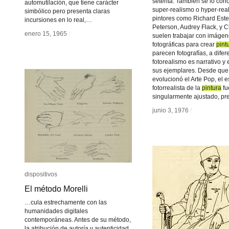
setenta. Tambien se lo co
automutilación, que tiene carácter
super-realismo o hyper-rea
simbólico pero presenta claras
pintores como Richard Este
incursiones en lo real,…
Peterson, Audrey Flack, y 
enero 15, 1965
enero 15, 1965
/
/
suelen trabajar con imáge
fotográficas para crear
pint
pint
parecen fotografías, a difer
fotorealismo es narrativo y
sus ejemplares. Desde que
evolucionó el Arte Pop, el es
fotorrealista de la
pintura
pintura
fu
singularmente ajustado, pr
junio 3, 1976
junio 3, 1976
/
/
dispositivos
dispositivos
El método Morelli
El método Morelli
…cula estrechamente con las
humanidades digitales
contemporáneas. Antes de su método,
la atribución de autoría y autenticidad