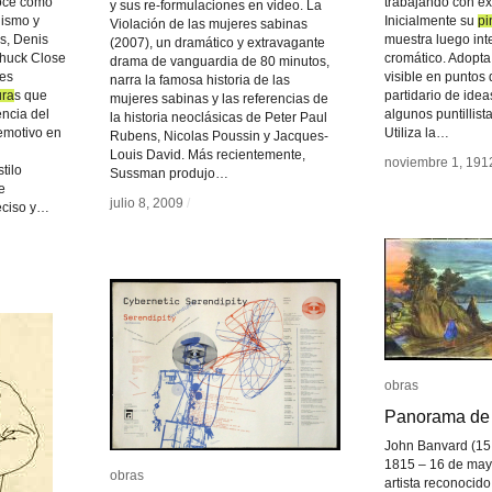
noce como
trabajando con éxi
y sus re-formulaciones en video. La
lismo y
Inicialmente su
pi
pi
Violación de las mujeres sabinas
s, Denis
muestra luego inte
(2007), un dramático y extravagante
Chuck Close
cromático. Adopta 
drama de vanguardia de 80 minutos,
nes
visible en puntos 
narra la famosa historia de las
ura
ura
s que
partidario de ide
mujeres sabinas y las referencias de
encia del
algunos puntillist
la historia neoclásicas de Peter Paul
 emotivo en
Utiliza la…
Rubens, Nicolas Poussin y Jacques-
Louis David. Más recientemente,
noviembre 1, 191
noviembre 1, 191
tilo
Sussman produjo…
e
julio 8, 2009
julio 8, 2009
/
/
eciso y…
obras
obras
Panorama de 
Panorama de 
John Banvard (15
1815 – 16 de may
obras
obras
artista reconocido