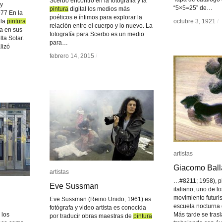
Scerbo encontró en la fotografía y la
 y
“5×5=25” de…
pintura
pintura
digital los medios más
977 En la
poéticos e íntimos para explorar la
 la
pintura
pintura
octubre 3, 1921
octubre 3, 1921
/
/
relación entre el cuerpo y lo nuevo. La
la en sus
fotografía para Scerbo es un medio
ta Solar.
para…
lizó
febrero 14, 2015
febrero 14, 2015
/
/
artistas
artistas
Giacomo Ball
Giacomo Ball
artistas
artistas
…#8211; 1958), pi
Eve Sussman
Eve Sussman
italiano, uno de l
movimiento futuris
Eve Sussman (Reino Unido, 1961) es
escuela nocturna 
fotógrafa y video artista es conocida
 los
Más tarde se tras
por traducir obras maestras de
pintura
pintura