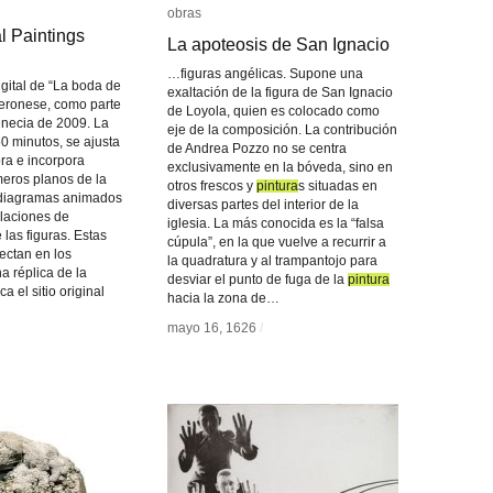
obras
obras
l Paintings
l Paintings
La apoteosis de San Ignacio
La apoteosis de San Ignacio
…figuras angélicas. Supone una
gital de “La boda de
exaltación de la figura de San Ignacio
eronese, como parte
de Loyola, quien es colocado como
enecia de 2009. La
eje de la composición. La contribución
0 minutos, se ajusta
de Andrea Pozzo no se centra
ra e incorpora
exclusivamente en la bóveda, sino en
eros planos de la
otros frescos y
pintura
pintura
s situadas en
 diagramas animados
diversas partes del interior de la
elaciones de
iglesia. La más conocida es la “falsa
las figuras. Estas
cúpula”, en la que vuelve a recurrir a
ectan en los
la quadratura y al trampantojo para
a réplica de la
desviar el punto de fuga de la
pintura
pintura
a el sitio original
hacia la zona de…
mayo 16, 1626
mayo 16, 1626
/
/