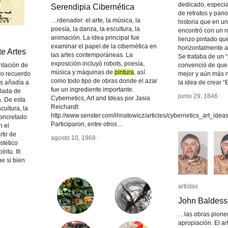
dedicado, especia
Serendipia Cibernética
Serendipia Cibernética
de retratos y pan
…rdenador: el arte, la música, la
historia que en u
poesía, la danza, la escultura, la
encontró con un r
animación. La idea principal fue
lienzo pintado q
examinar el papel de la cibernética en
pintura
horizontalmente a
te Artes
te Artes
las artes contemporáneas. La
Se trataba de un 
exposición incluyó robots, poesía,
ntación de
convenció de que
música y máquinas de
pintura
, así
yo recuerdo
mejor y aún más 
como todo tipo de obras donde el azar
s añadía a
la idea de crear 
fue un ingrediente importante.
ulada de
agosto 10, 1968
/
junio 29, 1846
junio 29, 1846
/
/
Cybernetics, Art and Ideas por Jasia
. De esta
Reichardt:
cultura, la
http://www.senster.com/ihnatowicz/articles/cybernetics_art_ideas
concretado
Participaron, entre otros…
n el
rtir de
agosto 10, 1968
/
stético
itu. III.
e si bien
artistas
artistas
John Baldess
John Baldess
…las obras pioner
apropiación. El ar