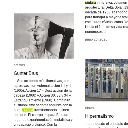
pintura
pintura
inmersiva, volumen
arquitectura. Delta Solar, 1
década de 1960 abandonó
para trabajar a mayor esca
esculturas cívicas, como Del
Hacia el final de su vida rea
numerosos…
junio 26, 2025
junio 26, 2025
/
/
artistas
artistas
Günter Brus
Günter Brus
…Sus acciones más llamativas, por
agresivas, son Automutilación I, II y III
(1965), Acción 17 – Destrucción de la
cabeza (1966) y Acción 30, 33 y 34 –
Estrangulamiento (1968). Combinan
el simbolismo sadomasoquista con la
obras
obras
auto-
pintura
pintura
, transformando la línea
en corte. El cuerpo es para Brus un
Hiperrealismo
Hiperrealismo
lugar de experimentación metafísica y
…ado desde el principio de
un espacio pictórico. Con la