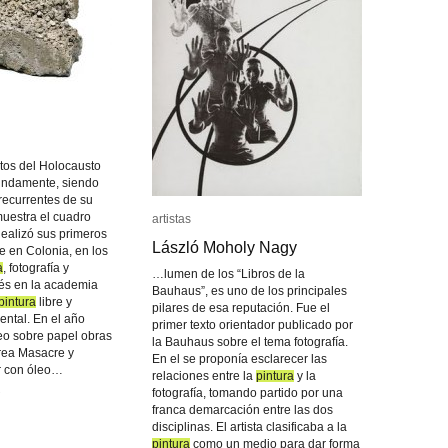
ctos del Holocausto
fundamente, siendo
recurrentes de su
uestra el cuadro
artistas
artistas
ealizó sus primeros
László Moholy Nagy
László Moholy Nagy
e en Colonia, en los
a
a
, fotografía y
…lumen de los “Libros de la
ués en la academia
Bauhaus”, es uno de los principales
pintura
pintura
libre y
pilares de esa reputación. Fue el
ental. En el año
primer texto orientador publicado por
eo sobre papel obras
la Bauhaus sobre el tema fotografía.
rea Masacre y
En el se proponía esclarecer las
r con óleo…
relaciones entre la
pintura
pintura
y la
fotografía, tomando partido por una
franca demarcación entre las dos
disciplinas. El artista clasificaba a la
pintura
pintura
como un medio para dar forma