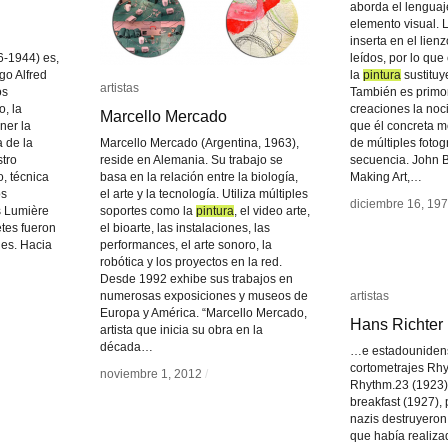
aborda el lenguaj
elemento visual. 
inserta en el lien
6-1944) es,
leídos, por lo que
go Alfred
la
pintura
pintura
sustituy
artistas
artistas
os
También es primor
o, la
creaciones la noc
Marcello Mercado
Marcello Mercado
ner la
que él concreta me
a de la
Marcello Mercado (Argentina, 1963),
de múltiples fot
stro
reside en Alemania. Su trabajo se
secuencia. John B
, técnica
basa en la relación entre la biología,
Making Art,…
os
el arte y la tecnología. Utiliza múltiples
diciembre 16, 19
diciembre 16, 19
s Lumière
soportes como la
pintura
pintura
, el video arte,
etes fueron
el bioarte, las instalaciones, las
nes. Hacia
performances, el arte sonoro, la
robótica y los proyectos en la red.
Desde 1992 exhibe sus trabajos en
numerosas exposiciones y museos de
artistas
artistas
Europa y América. “Marcello Mercado,
Hans Richter
Hans Richter
artista que inicia su obra en la
década…
…e estadounidens
cortometrajes Rhy
noviembre 1, 2012
noviembre 1, 2012
/
/
Rhythm.23 (1923)
breakfast (1927), 
nazis destruyeron
que había realiza