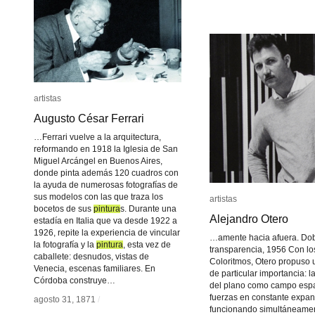
artistas
artistas
Augusto César Ferrari
Augusto César Ferrari
…Ferrari vuelve a la arquitectura,
reformando en 1918 la Iglesia de San
Miguel Arcángel en Buenos Aires,
donde pinta además 120 cuadros con
la ayuda de numerosas fotografías de
sus modelos con las que traza los
artistas
artistas
bocetos de sus
pintura
pintura
s. Durante una
Alejandro Otero
Alejandro Otero
estadía en Italia que va desde 1922 a
1926, repite la experiencia de vincular
…amente hacia afuera. Do
la fotografía y la
pintura
pintura
, esta vez de
transparencia, 1956 Con lo
caballete: desnudos, vistas de
Coloritmos, Otero propuso 
Venecia, escenas familiares. En
de particular importancia: l
Córdoba construye…
del plano como campo espa
fuerzas en constante expan
agosto 31, 1871
agosto 31, 1871
/
/
funcionando simultáneame