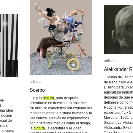
artistas
artistas
Alekxander 
Alekxander 
…vismo de Tatlin 
artistas
artistas
de Kandinsky. Al
Diseño para un a
Scerbo
Scerbo
agricultura indust
después de que el
…o y la
pintura
pintura
, para después
ble
definiese como m
adentrarse en la escultura abstracta.
s
Rodchenko renie
Su obra se caracteriza por explorar las
una idea
exposición “5 x 5 
tensiones entre la historia humana y la
a noción
Moscú en 1921 ju
naturaleza. A través de experimentos
cial de
Stepanova, Aleks
con diferentes medios como el dibujo,
sión,
Aleksandra Exter 
la
pintura
pintura
, la escultura y el video,
nte como
Tapa de catálogo 