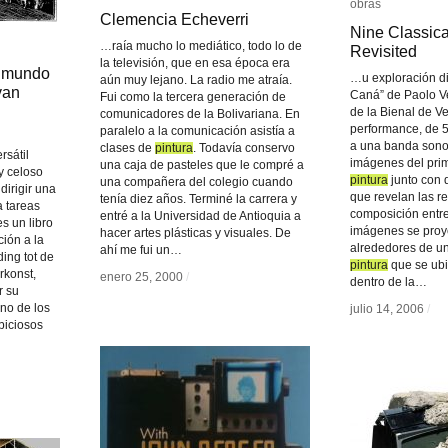
obras
obras
Clemencia Echeverri
Clemencia Echeverri
Nine Classica
Nine Classica
…raía mucho lo mediático, todo lo de
Revisited
Revisited
la televisión, que en esa época era
l mundo
l mundo
…u exploración di
aún muy lejano. La radio me atraía.
van
van
Caná” de Paolo V
Fui como la tercera generación de
de la Bienal de V
comunicadores de la Bolivariana. En
performance, de 5
paralelo a la comunicación asistía a
n
a una banda sono
clases de
pintura
pintura
. Todavía conservo
rsátil
imágenes del prim
una caja de pasteles que le compré a
 y celoso
pintura
pintura
junto con
una compañera del colegio cuando
dirigir una
que revelan las r
tenía diez años. Terminé la carrera y
a tareas
composición entre 
entré a la Universidad de Antioquia a
es un libro
imágenes se proy
hacer artes plásticas y visuales. De
ción a la
alrededores de un
ahí me fui un…
ding tot de
pintura
pintura
que se ubic
rkonst,
enero 25, 2000
enero 25, 2000
/
/
dentro de la…
r su
no de los
julio 14, 2006
julio 14, 2006
/
/
iciosos