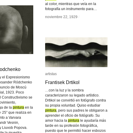
al color, mientras que veía en la
fotografía un instrumento para…
noviembre 22, 1929
noviembre 22, 1929
/
/
Rodchenko
Rodchenko
artistas
artistas
y el Expresionismo
Frantisek Drtikol
Frantisek Drtikol
eksander Ródchenko
nuncio de Moscú
…con la luz y la sombra
rial, 1923. Poco
caracterizaron su legado artístico.
 Constructivismo se
Drtikol se convirtió en fotógrafo contra
ovimiento,
su propia voluntad. Quiso estudiar
ga de la
pintura
pintura
en la
pintura
pintura
, pero sus padres le obligaron a
= 25” que realiza en
aprender el oficio de fotógrafo. Su
nto a Varvara
amor hacia la
pintura
pintura
le ayudaría más
andr Vesnin,
tarde en su profesión fotográfica,
y Liuvob Popova.
puesto que le permitió hacer esbozos
de la muestra