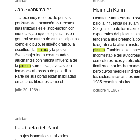
artistas
artistas
artistas
artistas
Jan Svankmajer
Jan Svankmajer
Heinrich Kühn
Heinrich Kühn
…checo muy reconocido por sus
Heinrich Künh (Austria 186
películas de animación. Su técnica
bajo la influencia de su ami
más utilizada es el stop-motion con
Stieglitz, uno de los máxim
muñecos, aunque sus películas en
exponentes del pictorialism
general se nutren de otras disciplinas
tendencia que pretendía po
como el dibujo, el diseño gráfico, la
fotografía a la altura artístic
escultura, la
pintura
pintura
y la poesía.
pintura
pintura
. También es el mae
Svankmajer logra crear mundos
incontestable del autocromo
alucinantes con mucha influencia de
con colores ricos y delicad
la
pintura
pintura
surrealista, a veces con
finalizada por los hermano
temas escabrosos o de pesadilla.
pero cuyos mejores intérpr
Parte de sus obras están inspiradas
los pictorialistas anglosajo
en autores literarios como el…
1985 experimenta las…
julio 30, 1969
julio 30, 1969
/
/
octubre 4, 1907
octubre 4, 1907
/
/
artistas
artistas
La abuela del Paint
La abuela del Paint
…ibujos isométricos realizados