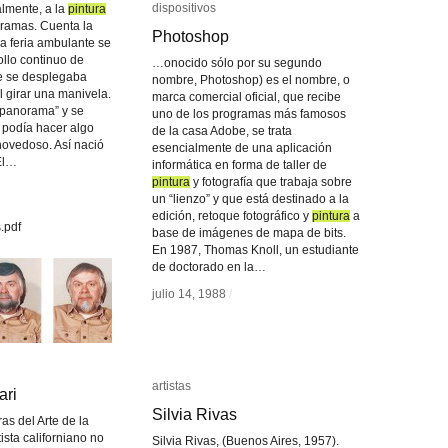
dispositivos
dispositivos
lmente, a la
pintura
pintura
oramas. Cuenta la
Photoshop
Photoshop
na feria ambulante se
ollo continuo de
…onocido sólo por su segundo
ue se desplegaba
nombre, Photoshop) es el nombre, o
l girar una manivela.
marca comercial oficial, que recibe
“panorama” y se
uno de los programas más famosos
 podía hacer algo
de la casa Adobe, se trata
novedoso. Así nació
esencialmente de una aplicación
“El…
informática en forma de taller de
pintura
pintura
y fotografía que trabaja sobre
un “lienzo” y que está destinado a la
edición, retoque fotográfico y
pintura
pintura
a
.pdf
base de imágenes de mapa de bits.
En 1987, Thomas Knoll, un estudiante
de doctorado en la…
julio 14, 1988
julio 14, 1988
/
/
artistas
artistas
ari
ari
Silvia Rivas
Silvia Rivas
as del Arte de la
tista californiano no
Silvia Rivas, (Buenos Aires, 1957).