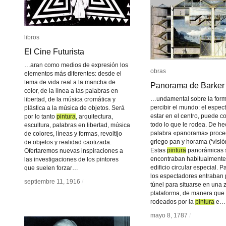
libros
libros
El Cine Futurista
El Cine Futurista
…aran como medios de expresión los
obras
obras
elementos más diferentes: desde el
tema de vida real a la mancha de
Panorama de Barker
Panorama de Barker
color, de la línea a las palabras en
…undamental sobre la for
libertad, de la música cromática y
percibir el mundo: el espect
plástica a la música de objetos. Será
estar en el centro, puede co
por lo tanto
pintura
pintura
, arquitectura,
todo lo que le rodea. De he
escultura, palabras en libertad, música
palabra «panorama» proce
de colores, líneas y formas, revoltijo
griego pan y horama (‘visión
de objetos y realidad caotizada.
Estas
pintura
pintura
panorámicas 
Ofertaremos nuevas inspiraciones a
encontraban habitualmente
las investigaciones de los pintores
edificio circular especial. P
que suelen forzar…
los espectadores entraban 
septiembre 11, 1916
septiembre 11, 1916
/
/
túnel para situarse en una 
plataforma, de manera que
rodeados por la
pintura
pintura
e…
mayo 8, 1787
mayo 8, 1787
/
/