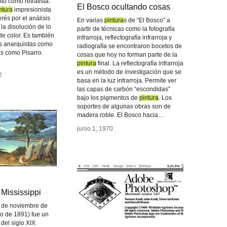
to como retratista.
El Bosco ocultando cosas
El Bosco ocultando cosas
ntura
ntura
impresionista
rés por el análisis
En varias
pintura
pintura
s de “El Bosco” a
la disolución de lo
partir de técnicas como la fotografía
de color. Es también
infrarroja, reflectografía infrarroja y
as anarquistas como
radiografía se encontraron bocetos de
as como Pisarro.
cosas que hoy no forman parte de la
pintura
pintura
final. La reflectografía infrarroja
es un método de investigación que se
2
2
/
/
basa en la luz infrarroja. Permite ver
las capas de carbón “escondidas”
bajo los pigmentos de
pintura
pintura
. Los
soportes de algunas obras son de
madera roble. El Bosco hacia…
junio 1, 1970
junio 1, 1970
/
/
Mississippi
Mississippi
 de noviembre de
o de 1891) fue un
 del siglo XIX