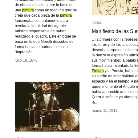
de obras se hacía sobre la base de
una
pintura
pintura
como un todo integral: se
creía que cada pieza de la
pintura
pintura
funcionaba conjuntamente para
libros
libros
revelar la identidad del agente
Manifiesto de las Sie
Manifiesto de las Sie
artístico responsable de haber
realizado el cuadro. Este enfoque se
…la primera con la represe
basa en lo que Morelli describió de
los seres y de las cosas cu
forma bastante burlona como la
deseaba perpetuar, mientra
“impresión…
la danza la expresión artic
julio 19, 1870
julio 19, 1870
/
/
sus movimientos: la palabra
forma había inventado la Es
Pintura
Pintura
y la Poesía; había 
su sueño de inmortalidad e
espacio y en el tiempo. A pa
aquel momento el Ángulo e
había aparecido ante su espír
Querría señalar ya ahora qu
la…
marzo 11, 1911
marzo 11, 1911
/
/