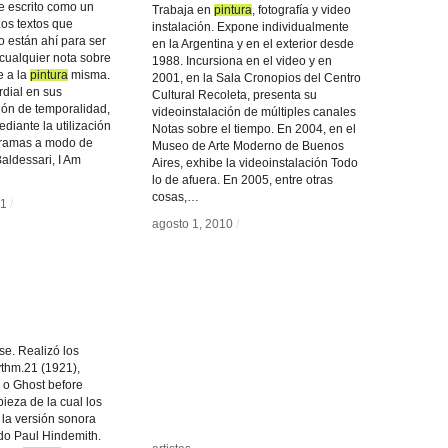
e escrito como un
Trabaja en
pintura
pintura
, fotografía y video
Los textos que
instalación. Expone individualmente
zo están ahí para ser
en la Argentina y en el exterior desde
 cualquier nota sobre
1988. Incursiona en el video y en
e a la
pintura
pintura
misma.
2001, en la Sala Cronopios del Centro
dial en sus
Cultural Recoleta, presenta su
ión de temporalidad,
videoinstalación de múltiples canales
diante la utilización
Notas sobre el tiempo. En 2004, en el
ogramas a modo de
Museo de Arte Moderno de Buenos
aldessari, I Am
Aires, exhibe la videoinstalación Todo
lo de afuera. En 2005, entre otras
cosas,…
71
71
/
/
agosto 1, 2010
agosto 1, 2010
/
/
e. Realizó los
thm.21 (1921),
 o Ghost before
pieza de la cual los
 la versión sonora
do Paul Hindemith.