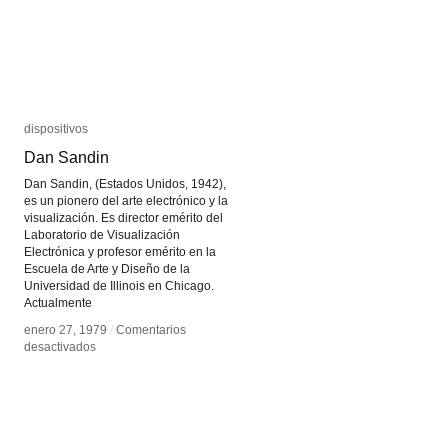
dispositivos
dispositivos
Dan Sandin
Dan Sandin
Dan Sandin, (Estados Unidos, 1942),
es un pionero del arte electrónico y la
visualización. Es director emérito del
Laboratorio de Visualización
Electrónica y profesor emérito en la
Escuela de Arte y Diseño de la
Universidad de Illinois en Chicago.
Actualmente
enero 27, 1979
enero 27, 1979
/
/
Comentarios
Comentarios
en
en
desactivados
desactivados
Dan
Dan
Sandin
Sandin