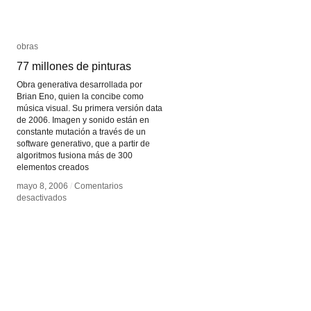
obras
obras
77 millones de pinturas
77 millones de pinturas
Obra generativa desarrollada por
Brian Eno, quien la concibe como
música visual. Su primera versión data
de 2006. Imagen y sonido están en
constante mutación a través de un
software generativo, que a partir de
algoritmos fusiona más de 300
elementos creados
mayo 8, 2006
mayo 8, 2006
/
/
Comentarios
Comentarios
en
en
desactivados
desactivados
77
77
millones
millones
de
de
pinturas
pinturas