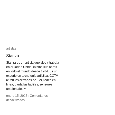
artistas
artistas
Stanza
Stanza
Stanza es un artista que vive y trabaja
en el Reino Unido, exhibe sus obras
en todo el mundo desde 1984. Es un
experto en tecnología artística, CCTV
(circuitos cerrados de TV), redes en
línea, pantallas táctiles, sensores
ambientales y
enero 15, 2013
enero 15, 2013
/
/
Comentarios
Comentarios
en
en
desactivados
desactivados
Stanza
Stanza