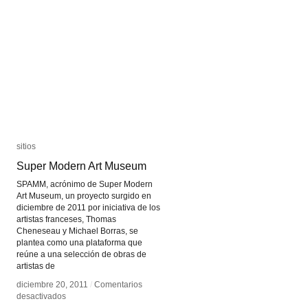
sitios
sitios
Super Modern Art Museum
Super Modern Art Museum
SPAMM, acrónimo de Super Modern
Art Museum, un proyecto surgido en
diciembre de 2011 por iniciativa de los
artistas franceses, Thomas
Cheneseau y Michael Borras, se
plantea como una plataforma que
reúne a una selección de obras de
artistas de
diciembre 20, 2011
diciembre 20, 2011
/
/
Comentarios
Comentarios
en
en
desactivados
desactivados
Super
Super