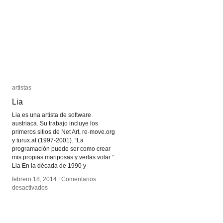
Modern
Modern
Art
Art
Museum
Museum
artistas
artistas
Lia
Lia
Lia es una artista de software
austriaca. Su trabajo incluye los
primeros sitios de Net Art, re-move.org
y turux.at (1997-2001). “La
programación puede ser como crear
mis propias mariposas y verlas volar “.
Lia En la década de 1990 y
febrero 18, 2014
febrero 18, 2014
/
/
Comentarios
Comentarios
en
en
desactivados
desactivados
Lia
Lia