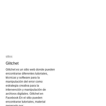
Datos
Datos
sitios
sitios
Glitchet
Glitchet
Glitchet es un sitio web donde pueden
encontrarse diferentes tutoriales,
técnicas y software para la
manipulación del error como
estrategia creativa para la
intervención y manipulación de
archivos digitales. Giltchet en
Facebook En el sitio pueden
encontrarse tutoriales, material
generado por