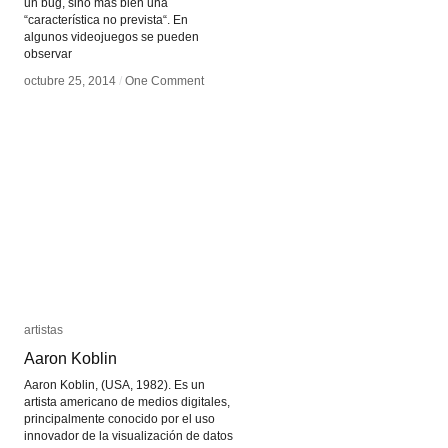
un bug, sino más bien una
“característica no prevista“. En
algunos videojuegos se pueden
observar
octubre 25, 2014
octubre 25, 2014
/
/
One Comment
One Comment
artistas
artistas
Aaron Koblin
Aaron Koblin
Aaron Koblin, (USA, 1982). Es un
artista americano de medios digitales,
principalmente conocido por el uso
innovador de la visualización de datos