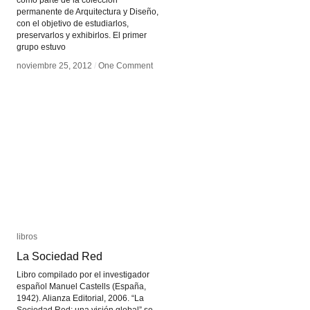
como parte de la colección
permanente de Arquitectura y Diseño,
con el objetivo de estudiarlos,
preservarlos y exhibirlos. El primer
grupo estuvo
noviembre 25, 2012
noviembre 25, 2012
/
/
One Comment
One Comment
libros
libros
La Sociedad Red
La Sociedad Red
Libro compilado por el investigador
español Manuel Castells (España,
1942). Alianza Editorial, 2006. “La