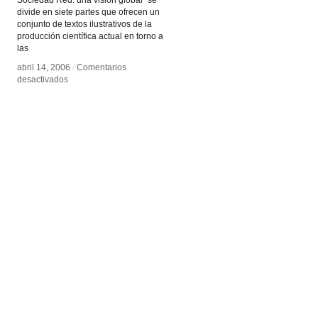
Sociedad Red: una visión global” se
divide en siete partes que ofrecen un
conjunto de textos ilustrativos de la
producción científica actual en torno a
las
abril 14, 2006
abril 14, 2006
/
/
Comentarios
Comentarios
en
en
desactivados
desactivados
La
La
Sociedad
Sociedad
Red
Red