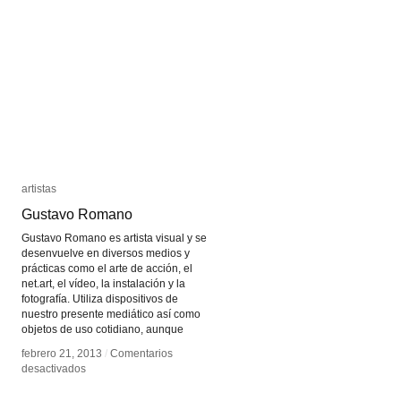
Instantánea
Instantánea
artistas
artistas
Gustavo Romano
Gustavo Romano
Gustavo Romano es artista visual y se
desenvuelve en diversos medios y
prácticas como el arte de acción, el
net.art, el vídeo, la instalación y la
fotografía. Utiliza dispositivos de
nuestro presente mediático así como
objetos de uso cotidiano, aunque
febrero 21, 2013
febrero 21, 2013
/
/
Comentarios
Comentarios
en
en
desactivados
desactivados
Gustavo
Gustavo
Romano
Romano