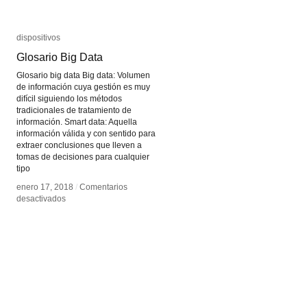
dispositivos
dispositivos
Glosario Big Data
Glosario Big Data
Glosario big data Big data: Volumen
de información cuya gestión es muy
difícil siguiendo los métodos
tradicionales de tratamiento de
información. Smart data: Aquella
información válida y con sentido para
extraer conclusiones que lleven a
tomas de decisiones para cualquier
tipo
enero 17, 2018
enero 17, 2018
/
/
Comentarios
Comentarios
en
en
desactivados
desactivados
Glosario
Glosario
Big
Big
Data
Data