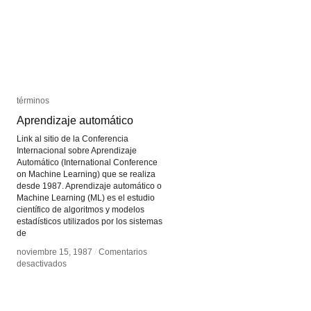
términos
términos
Aprendizaje automático
Aprendizaje automático
Link al sitio de la Conferencia
Internacional sobre Aprendizaje
Automático (International Conference
on Machine Learning) que se realiza
desde 1987. Aprendizaje automático o
Machine Learning (ML) es el estudio
científico de algoritmos y modelos
estadísticos utilizados por los sistemas
de
noviembre 15, 1987
noviembre 15, 1987
/
/
Comentarios
Comentarios
en
en
desactivados
desactivados
Aprendizaje
Aprendizaje
automático
automático