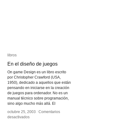
libros
libros
En el diseño de juegos
En el diseño de juegos
On game Design es un libro escrito
por Christopher Crawford (USA,
1950), dedicado a aquellos que están
pensando en iniciarse en la creación
de juegos para ordenador. No es un
manual técnico sobre programación,
sino algo mucho más allá. El
octubre 25, 2003
octubre 25, 2003
/
/
Comentarios
Comentarios
en
en
desactivados
desactivados
En
En
el
el
diseño
diseño
de
de