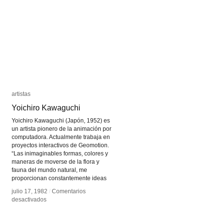
artistas
artistas
Yoichiro Kawaguchi
Yoichiro Kawaguchi
Yoichiro Kawaguchi (Japón, 1952) es
un artista pionero de la animación por
computadora. Actualmente trabaja en
proyectos interactivos de Geomotion.
“Las inimaginables formas, colores y
maneras de moverse de la flora y
fauna del mundo natural, me
proporcionan constantemente ideas
julio 17, 1982
julio 17, 1982
/
/
Comentarios
Comentarios
en
en
desactivados
desactivados
Yoichiro
Yoichiro
Kawaguchi
Kawaguchi