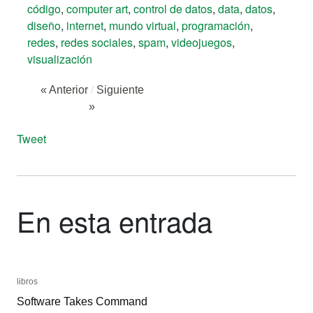
código
,
computer art
,
control de datos
,
data
,
datos
,
diseño
,
internet
,
mundo virtual
,
programación
,
redes
,
redes sociales
,
spam
,
videojuegos
,
visualización
« Anterior
/
Siguiente
»
Tweet
En esta entrada
libros
libros
Software Takes Command
Software Takes Command