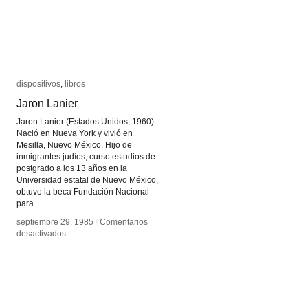
dispositivos
dispositivos
,
libros
libros
Jaron Lanier
Jaron Lanier
Jaron Lanier (Estados Unidos, 1960).
Nació en Nueva York y vivió en
Mesilla, Nuevo México. Hijo de
inmigrantes judíos, curso estudios de
postgrado a los 13 años en la
Universidad estatal de Nuevo México,
obtuvo la beca Fundación Nacional
para
septiembre 29, 1985
septiembre 29, 1985
/
/
Comentarios
Comentarios
en
en
desactivados
desactivados
Jaron
Jaron
Lanier
Lanier