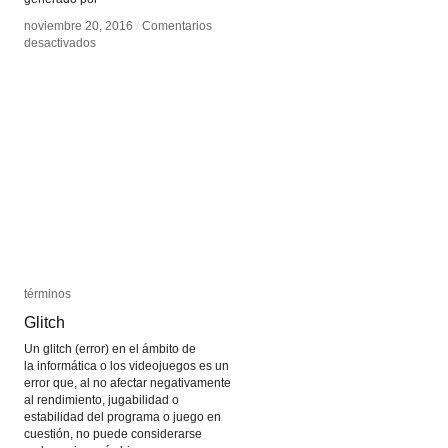
noviembre 20, 2016
noviembre 20, 2016
/
/
Comentarios
Comentarios
en
en
desactivados
desactivados
Glitchet
Glitchet
términos
términos
Glitch
Glitch
Un glitch (error) en el ámbito de
la informática o los videojuegos es un
error que, al no afectar negativamente
al rendimiento, jugabilidad o
estabilidad del programa o juego en
cuestión, no puede considerarse