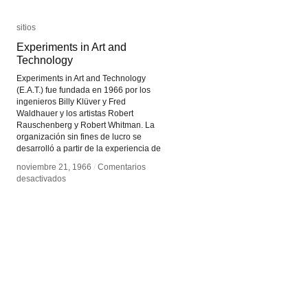
sitios
sitios
Experiments in Art and
Experiments in Art and
Technology
Technology
Experiments in Art and Technology
(E.A.T.) fue fundada en 1966 por los
ingenieros Billy Klüver y Fred
Waldhauer y los artistas Robert
Rauschenberg y Robert Whitman. La
organización sin fines de lucro se
desarrolló a partir de la experiencia de
noviembre 21, 1966
noviembre 21, 1966
/
/
Comentarios
Comentarios
en
en
desactivados
desactivados
Experiments
Experiments
in
in
Art
Art
and
and
Technology
Technology