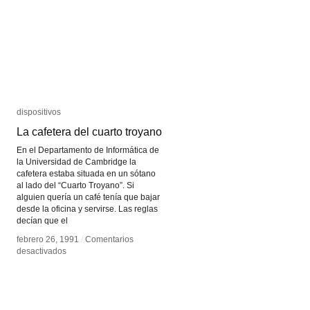
dispositivos
dispositivos
La cafetera del cuarto troyano
La cafetera del cuarto troyano
En el Departamento de Informática de
la Universidad de Cambridge la
cafetera estaba situada en un sótano
al lado del “Cuarto Troyano”. Si
alguien quería un café tenía que bajar
desde la oficina y servirse. Las reglas
decían que el
febrero 26, 1991
febrero 26, 1991
/
/
Comentarios
Comentarios
en
en
desactivados
desactivados
La
La
cafetera
cafetera
del
del
cuarto
cuarto
troyano
troyano