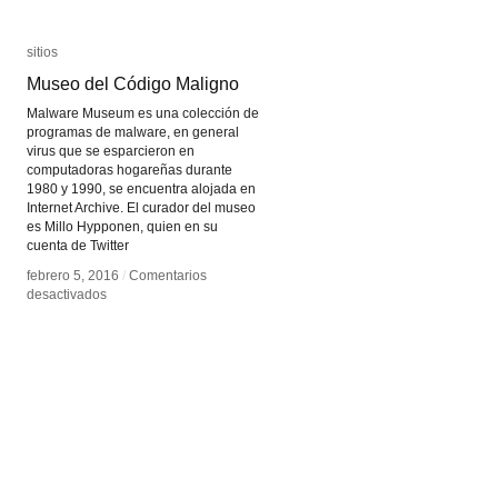
sitios
sitios
Museo del Código Maligno
Museo del Código Maligno
Malware Museum es una colección de
programas de malware, en general
virus que se esparcieron en
computadoras hogareñas durante
1980 y 1990, se encuentra alojada en
Internet Archive. El curador del museo
es Millo Hypponen, quien en su
cuenta de Twitter
febrero 5, 2016
febrero 5, 2016
/
/
Comentarios
Comentarios
en
en
desactivados
desactivados
Museo
Museo
del
del
Código
Código
Maligno
Maligno