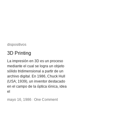
dispositivos
dispositivos
3D Printing
3D Printing
La impresión en 3D es un proceso
mediante el cual se logra un objeto
sólido tridimensional a partir de un
archivo digital. En 1986, Chuck Hull
(USA; 1939), un inventor destacado
en el campo de la óptica iónica, idea
el
mayo 16, 1986
mayo 16, 1986
/
/
One Comment
One Comment