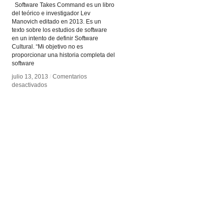
Software Takes Command es un libro
del teórico e investigador Lev
Manovich editado en 2013. Es un
texto sobre los estudios de software
en un intento de definir Software
Cultural. “Mi objetivo no es
proporcionar una historia completa del
software
julio 13, 2013
julio 13, 2013
/
/
Comentarios
Comentarios
en
en
desactivados
desactivados
Software
Software
Takes
Takes
Command
Command