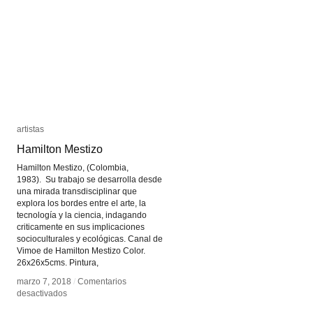
artistas
artistas
Hamilton Mestizo
Hamilton Mestizo
Hamilton Mestizo, (Colombia,
1983). Su trabajo se desarrolla desde
una mirada transdisciplinar que
explora los bordes entre el arte, la
tecnología y la ciencia, indagando
criticamente en sus implicaciones
socioculturales y ecológicas. Canal de
Vimoe de Hamilton Mestizo Color.
26x26x5cms. Pintura,
marzo 7, 2018
marzo 7, 2018
/
/
Comentarios
Comentarios
en
en
desactivados
desactivados
Hamilton
Hamilton