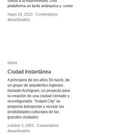
suelta a la expresividad. Una
plataforma un tanto anárquica y -como
mayo 16, 2015
mayo 16, 2015
/
/
Comentarios
Comentarios
en
en
desactivados
desactivados
Newhive
Newhive
obras
obras
Ciudad Instantánea
Ciudad Instantánea
A principios de los años 50 nació, de
un grupo de arquitectos ingleses
llamado Archigram, un proyecto para
la creación de una ciudad nómade y
reconfigurable. “Instant City” se
proponía transportar y recrear las
posibilidades culturales de las
grandes ciudades
octubre 3, 1951
octubre 3, 1951
/
/
Comentarios
Comentarios
en
en
desactivados
desactivados
Ciudad
Ciudad