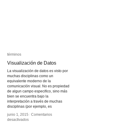
Mestizo
Mestizo
términos
términos
Visualización de Datos
Visualización de Datos
La visualización de datos es visto por
muchas disciplinas como un
equivalente moderno de la
comunicación visual. No es propiedad
de algun campo especifico, sino más
bien se encuentra bajo la
interpretación a través de muchas
disciplinas (por ejemplo, es
junio 1, 2015
junio 1, 2015
/
/
Comentarios
Comentarios
en
en
desactivados
desactivados
Visualización
Visualización
de
de