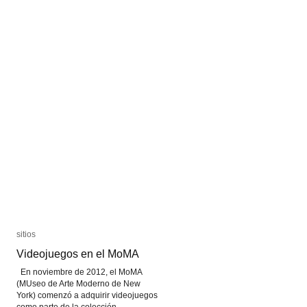
juegos
juegos
sitios
sitios
Videojuegos en el MoMA
Videojuegos en el MoMA
En noviembre de 2012, el MoMA
(MUseo de Arte Moderno de New
York) comenzó a adquirir videojuegos