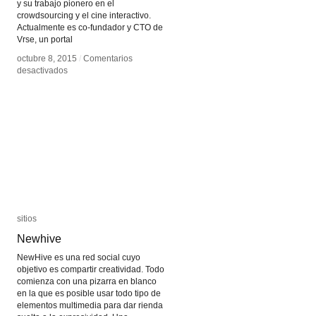
y su trabajo pionero en el
crowdsourcing y el cine interactivo.
Actualmente es co-fundador y CTO de
Vrse, un portal
octubre 8, 2015
octubre 8, 2015
/
/
Comentarios
Comentarios
en
en
desactivados
desactivados
Aaron
Aaron
Koblin
Koblin
sitios
sitios
Newhive
Newhive
NewHive es una red social cuyo
objetivo es compartir creatividad. Todo
comienza con una pizarra en blanco
en la que es posible usar todo tipo de
elementos multimedia para dar rienda