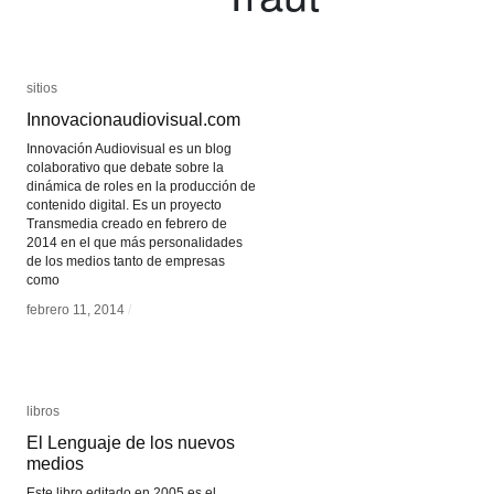
sitios
sitios
Innovacionaudiovisual.com
Innovacionaudiovisual.com
Innovación Audiovisual es un blog
colaborativo que debate sobre la
dinámica de roles en la producción de
contenido digital. Es un proyecto
Transmedia creado en febrero de
2014 en el que más personalidades
de los medios tanto de empresas
como
febrero 11, 2014
febrero 11, 2014
/
/
libros
libros
El Lenguaje de los nuevos
El Lenguaje de los nuevos
medios
medios
Este libro editado en 2005 es el