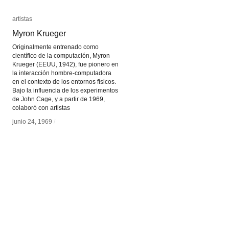
artistas
artistas
Myron Krueger
Myron Krueger
Originalmente entrenado como
científico de la computación, Myron
Krueger (EEUU, 1942), fue pionero en
la interacción hombre-computadora
en el contexto de los entornos físicos.
Bajo la influencia de los experimentos
de John Cage, y a partir de 1969,
colaboró con artistas
junio 24, 1969
junio 24, 1969
/
/