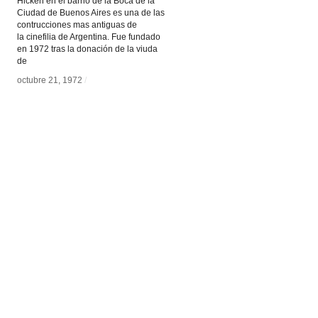
Hicken en el barrio de la Boca de la
Ciudad de Buenos Aires es una de las
contrucciones mas antiguas de
la cinefilia de Argentina. Fue fundado
en 1972 tras la donación de la viuda
de
octubre 21, 1972
octubre 21, 1972
/
/