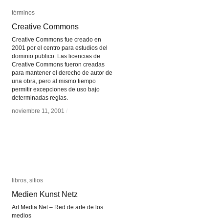
términos
términos
Creative Commons
Creative Commons
Creative Commons fue creado en
2001 por el centro para estudios del
dominio publico. Las licencias de
Creative Commons fueron creadas
para mantener el derecho de autor de
una obra, pero al mismo tiempo
permitir excepciones de uso bajo
determinadas reglas.
noviembre 11, 2001
noviembre 11, 2001
/
/
libros
libros
,
sitios
sitios
Medien Kunst Netz
Medien Kunst Netz
Art Media Net – Red de arte de los
medios