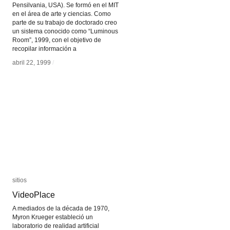
Pensilvania, USA). Se formó en el MIT
en el área de arte y ciencias. Como
parte de su trabajo de doctorado creo
un sistema conocido como “Luminous
Room”, 1999, con el objetivo de
recopilar información a
abril 22, 1999
abril 22, 1999
/
/
sitios
sitios
VideoPlace
VideoPlace
A mediados de la década de 1970,
Myron Krueger estableció un
laboratorio de realidad artificial