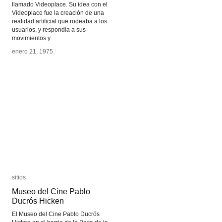
llamado Videoplace. Su idea con el
Videoplace fue la creación de una
realidad artificial que rodeaba a los
usuarios, y respondía a sus
movimientos y
enero 21, 1975
enero 21, 1975
/
/
sitios
sitios
Museo del Cine Pablo
Museo del Cine Pablo
Ducrós Hicken
Ducrós Hicken
El Museo del Cine Pablo Ducrós