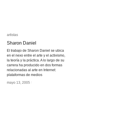
artistas
artistas
Sharon Daniel
Sharon Daniel
El trabajo de Sharon Daniel se ubica
en el nexo entre el arte y el activismo,
la teoría y la práctica. A lo largo de su
carrera ha producido en dos formas
relacionadas al arte en Internet:
plataformas de medios
mayo 13, 2005
mayo 13, 2005
/
/