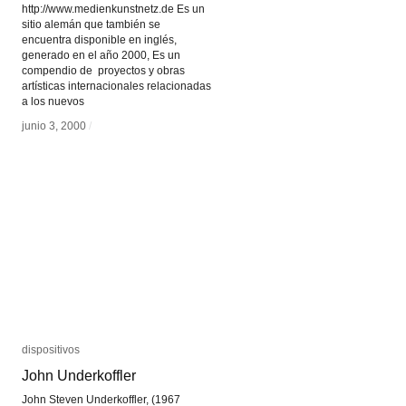
http://www.medienkunstnetz.de Es un
sitio alemán que también se
encuentra disponible en inglés,
generado en el año 2000, Es un
compendio de proyectos y obras
artísticas internacionales relacionadas
a los nuevos
junio 3, 2000
junio 3, 2000
/
/
dispositivos
dispositivos
John Underkoffler
John Underkoffler
John Steven Underkoffler, (1967