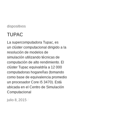
dispositivos
dispositivos
TUPAC
TUPAC
La supercomputadora Tupac, es
un clúster computacional dirigido a la
resolución de modelos de
simulación utilizando técnicas de
computación de alto rendimiento. El
clúster Tupac equivaldría a 12 000
computadoras hogareñas (tomando
como base de equivalencia promedio
un procesador Core i5 3470). Está
ubicada en el Centro de Simulación
Computacional
julio 8, 2015
julio 8, 2015
/
/