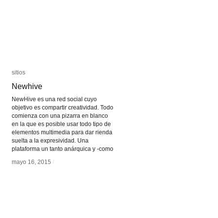
sitios
sitios
Newhive
Newhive
NewHive es una red social cuyo
objetivo es compartir creatividad. Todo
comienza con una pizarra en blanco
en la que es posible usar todo tipo de
elementos multimedia para dar rienda
suelta a la expresividad. Una
plataforma un tanto anárquica y -como
mayo 16, 2015
mayo 16, 2015
/
/