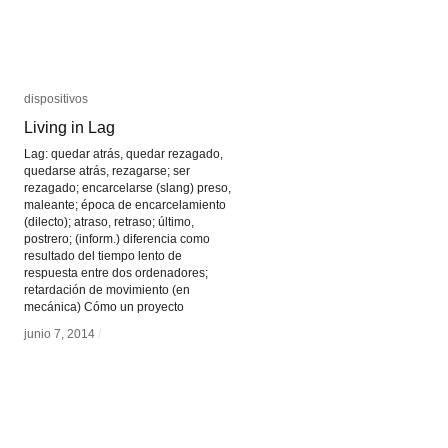
dispositivos
dispositivos
Living in Lag
Living in Lag
Lag: quedar atrás, quedar rezagado,
quedarse atrás, rezagarse; ser
rezagado; encarcelarse (slang) preso,
maleante; época de encarcelamiento
(dilecto); atraso, retraso; último,
postrero; (inform.) diferencia como
resultado del tiempo lento de
respuesta entre dos ordenadores;
retardación de movimiento (en
mecánica) Cómo un proyecto
junio 7, 2014
junio 7, 2014
/
/