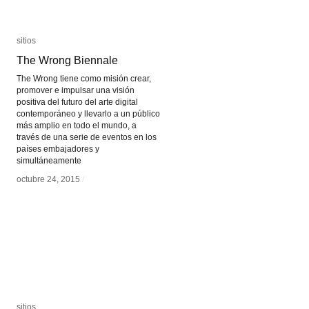
sitios
sitios
The Wrong Biennale
The Wrong Biennale
The Wrong tiene como misión crear,
promover e impulsar una visión
positiva del futuro del arte digital
contemporáneo y llevarlo a un público
más amplio en todo el mundo, a
través de una serie de eventos en los
países embajadores y
simultáneamente
octubre 24, 2015
octubre 24, 2015
/
/
sitios
sitios