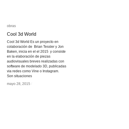
obras
obras
Cool 3d World
Cool 3d World
Cool 3d World Es un proyecto en
colaboración de Brian Tessler y Jon
Baken, inicia en el el 2015 y consiste
en la elaboración de piezas
audiovisuales breves realizadas con
software de modelado 3D, publicadas
via redes como Vine o Instagram.
Son situaciones
mayo 28, 2015
mayo 28, 2015
/
/