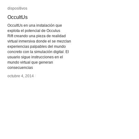
dispositivos
dispositivos
OccultUs
OccultUs
OccultUs en una instalación que
explota el potencial de Occulus
Rift creando una pieza de realidad
virtual inmersiva donde el se mezclan
experiencias palpables del mundo
concreto con la simulación digital. El
usuario sigue instrucciones en el
mundo virtual que generan
consecuencias
octubre 4, 2014
octubre 4, 2014
/
/