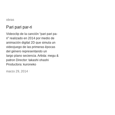
obras
obras
Pari pari par-ri
Pari pari par-ri
Videoclip de la canción “pari pari pa-
ri” realizado en 2014 por medio de
animación digital 2D que simula un
videojuego de las primeras épocas
del género representando un
largo plano seciencia. Artista: megu &
patron Director: takashi ohashi
Productora: kuroneko
marzo 29, 2014
marzo 29, 2014
/
/