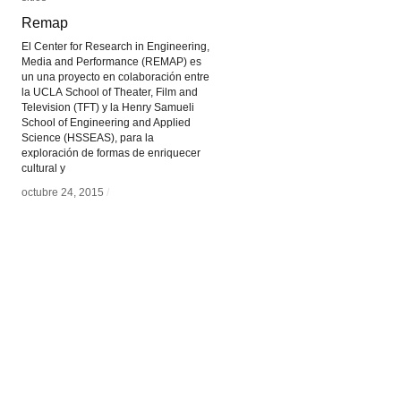
Remap
Remap
El Center for Research in Engineering,
Media and Performance (REMAP) es
un una proyecto en colaboración entre
la UCLA School of Theater, Film and
Television (TFT) y la Henry Samueli
School of Engineering and Applied
Science (HSSEAS), para la
exploración de formas de enriquecer
cultural y
octubre 24, 2015
octubre 24, 2015
/
/