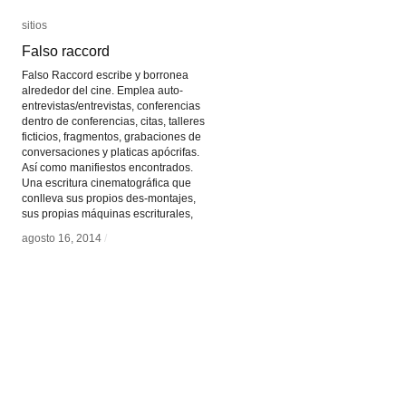
sitios
sitios
Falso raccord
Falso raccord
Falso Raccord escribe y borronea
alrededor del cine. Emplea auto-
entrevistas/entrevistas, conferencias
dentro de conferencias, citas, talleres
ficticios, fragmentos, grabaciones de
conversaciones y platicas apócrifas.
Así como manifiestos encontrados.
Una escritura cinematográfica que
conlleva sus propios des-montajes,
sus propias máquinas escriturales,
agosto 16, 2014
agosto 16, 2014
/
/