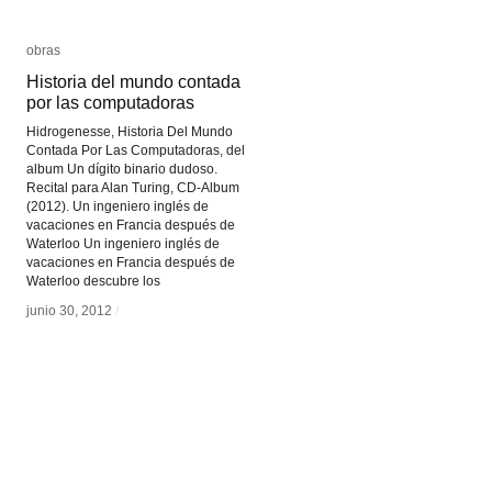
obras
obras
Historia del mundo contada
Historia del mundo contada
por las computadoras
por las computadoras
Hidrogenesse, Historia Del Mundo
Contada Por Las Computadoras, del
album Un dígito binario dudoso.
Recital para Alan Turing, CD-Album
(2012). Un ingeniero inglés de
vacaciones en Francia después de
Waterloo Un ingeniero inglés de
vacaciones en Francia después de
Waterloo descubre los
junio 30, 2012
junio 30, 2012
/
/