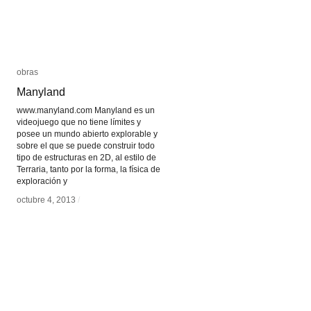
obras
obras
Manyland
Manyland
www.manyland.com Manyland es un
videojuego que no tiene límites y
posee un mundo abierto explorable y
sobre el que se puede construir todo
tipo de estructuras en 2D, al estilo de
Terraria, tanto por la forma, la física de
exploración y
octubre 4, 2013
octubre 4, 2013
/
/