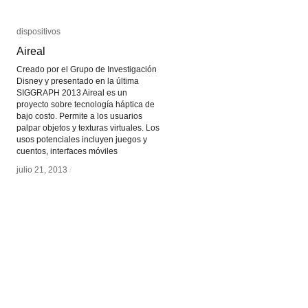
dispositivos
dispositivos
Aireal
Aireal
Creado por el Grupo de Investigación
Disney y presentado en la última
SIGGRAPH 2013 Aireal es un
proyecto sobre tecnología háptica de
bajo costo. Permite a los usuarios
palpar objetos y texturas virtuales. Los
usos potenciales incluyen juegos y
cuentos, interfaces móviles
julio 21, 2013
julio 21, 2013
/
/