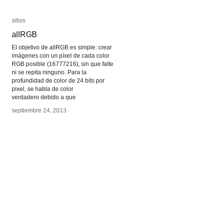
sitios
sitios
allRGB
allRGB
El objetivo de allRGB es simple: crear
imágenes con un píxel de cada color
RGB posible (16777216), sin que falte
ni se repita ninguno. Para la
profundidad de color de 24 bits por
pixel, se habla de color
verdadero debido a que
septiembre 24, 2013
septiembre 24, 2013
/
/