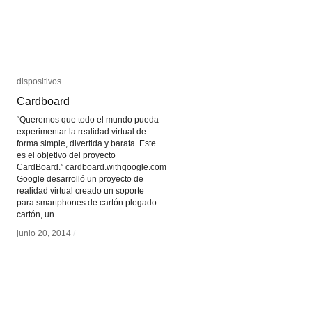
dispositivos
dispositivos
Cardboard
Cardboard
“Queremos que todo el mundo pueda
experimentar la realidad virtual de
forma simple, divertida y barata. Este
es el objetivo del proyecto
CardBoard.” cardboard.withgoogle.com
Google desarrolló un proyecto de
realidad virtual creado un soporte
para smartphones de cartón plegado
cartón, un
junio 20, 2014
junio 20, 2014
/
/