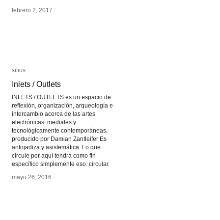
febrero 2, 2017
febrero 2, 2017
/
/
sitios
sitios
Inlets / Outlets
Inlets / Outlets
INLETS / OUTLETS es un espacio de
reflexión, organización, arqueología e
intercambio acerca de las artes
electrónicas, mediales y
tecnológicamente contemporáneas,
producido por Damian Zantleifer Es
antojadiza y asistemática. Lo que
circule por aquí tendrá como fin
específico simplemente eso: circular.
mayo 26, 2016
mayo 26, 2016
/
/