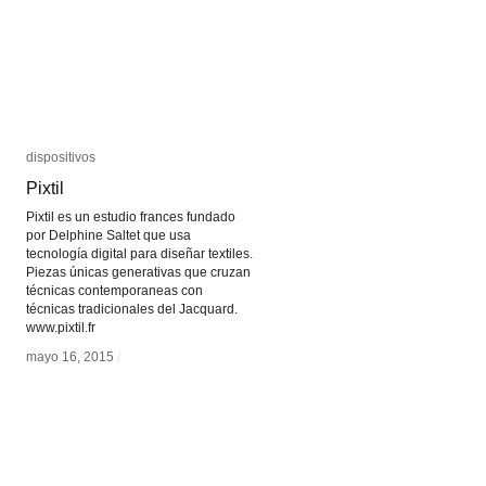
dispositivos
dispositivos
Pixtil
Pixtil
Pixtil es un estudio frances fundado
por Delphine Saltet que usa
tecnología digital para diseñar textiles.
Piezas únicas generativas que cruzan
técnicas contemporaneas con
técnicas tradicionales del Jacquard.
www.pixtil.fr
mayo 16, 2015
mayo 16, 2015
/
/