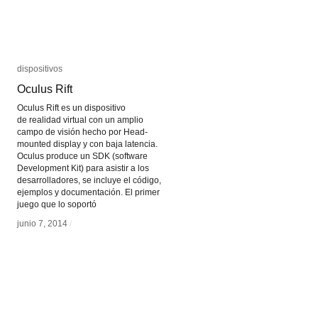
dispositivos
dispositivos
Oculus Rift
Oculus Rift
Oculus Rift es un dispositivo
de realidad virtual con un amplio
campo de visión hecho por Head-
mounted display y con baja latencia.
Oculus produce un SDK (software
Development Kit) para asistir a los
desarrolladores, se incluye el código,
ejemplos y documentación. El primer
juego que lo soportó
junio 7, 2014
junio 7, 2014
/
/