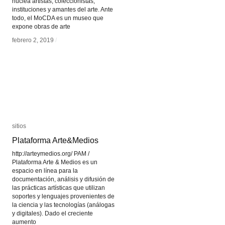
nuclea artistas, coleccionistas,
instituciones y amantes del arte. Ante
todo, el MoCDA es un museo que
expone obras de arte
febrero 2, 2019
febrero 2, 2019
/
/
sitios
sitios
Plataforma Arte&Medios
Plataforma Arte&Medios
http://arteymedios.org/ PAM /
Plataforma Arte & Medios es un
espacio en línea para la
documentación, análisis y difusión de
las prácticas artísticas que utilizan
soportes y lenguajes provenientes de
la ciencia y las tecnologías (análogas
y digitales). Dado el creciente
aumento