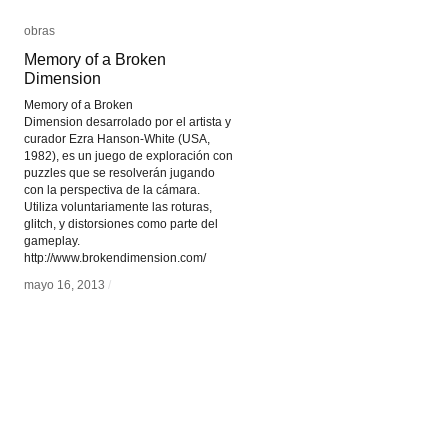
obras
obras
Memory of a Broken
Memory of a Broken
Dimension
Dimension
Memory of a Broken
Dimension desarrolado por el artista y
curador Ezra Hanson-White (USA,
1982), es un juego de exploración con
puzzles que se resolverán jugando
con la perspectiva de la cámara.
Utiliza voluntariamente las roturas,
glitch, y distorsiones como parte del
gameplay.
http://www.brokendimension.com/
mayo 16, 2013
mayo 16, 2013
/
/