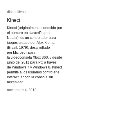
dispositivos
dispositivos
Kinect
Kinect
Kinect (originalmente conocido por
el nombre en clave«Project
Natal»), es un controlador para
juegos creado por Alex Kipman
(Brasil, 1979), desarrollado
por Microsoft para
la videoconsola Xbox 360, y desde
junio del 2011 para PC a través
de Windows 7 y Windows 8. Kinect
permite a los usuarios controlar e
interactuar con la consola sin
necesidad
noviembre 4, 2010
noviembre 4, 2010
/
/