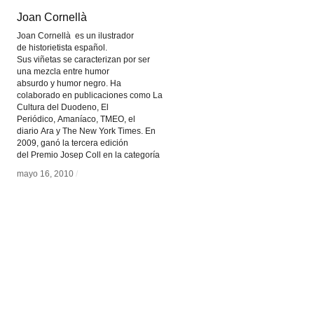
Joan Cornellà
Joan Cornellà
Joan Cornellà es un ilustrador
de historietista español.
Sus viñetas se caracterizan por ser
una mezcla entre humor
absurdo y humor negro. Ha
colaborado en publicaciones como La
Cultura del Duodeno, El
Periódico, Amaníaco, TMEO, el
diario Ara y The New York Times. En
2009, ganó la tercera edición
del Premio Josep Coll en la categoría
mayo 16, 2010
mayo 16, 2010
/
/