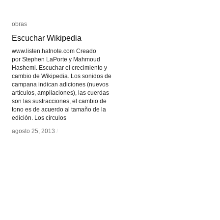
obras
obras
Escuchar Wikipedia
Escuchar Wikipedia
www.listen.hatnote.com Creado
por Stephen LaPorte y Mahmoud
Hashemi. Escuchar el crecimiento y
cambio de Wikipedia. Los sonidos de
campana indican adiciones (nuevos
artículos, ampliaciones), las cuerdas
son las sustracciones, el cambio de
tono es de acuerdo al tamaño de la
edición. Los círculos
agosto 25, 2013
agosto 25, 2013
/
/