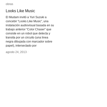
obras
obras
Looks Like Music
Looks Like Music
El Mudam invitó a Yuri Suzuki a
concebir “Looks Like Music”, una
instalación audiovisual basada en su
trabajo anterior “Color Chaser” que
consiste en un robot que detecta y
transita por un circuito (una linea
negra dibujada con marcador sobre
papel), intersectado por
agosto 24, 2013
agosto 24, 2013
/
/