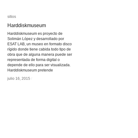
sitios
sitios
Harddiskmuseum
Harddiskmuseum
Harddiskmuseum es proyecto de
Solimán López y desarrollado por
ESAT LAB, un museo en formato disco
rígido donde tiene cabida todo tipo de
obra que de alguna manera puede ser
representada de forma digital o
depende de ello para ser visualizada.
Harddiskmuseum pretende
julio 16, 2015
julio 16, 2015
/
/