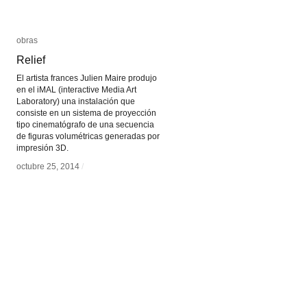
obras
obras
Relief
Relief
El artista frances Julien Maire produjo
en el iMAL (interactive Media Art
Laboratory) una instalación que
consiste en un sistema de proyección
tipo cinematógrafo de una secuencia
de figuras volumétricas generadas por
impresión 3D.
octubre 25, 2014
octubre 25, 2014
/
/