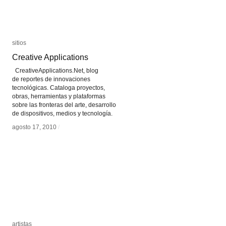
sitios
sitios
Creative Applications
Creative Applications
CreativeApplications.Net, blog
de reportes de innovaciones
tecnológicas. Cataloga proyectos,
obras, herramientas y plataformas
sobre las fronteras del arte, desarrollo
de dispositivos, medios y tecnología.
agosto 17, 2010
agosto 17, 2010
/
/
artistas
artistas