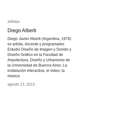
artistas
artistas
Diego Alberti
Diego Alberti
Diego Javier Alberti (Argentina, 1978)
es artista, docente y programador.
Estudió Diseño de Imagen y Sonido y
Diseño Gráfico en la Facultad de
Arquitectura, Diseño y Urbanismo de
la Universidad de Buenos Aires. La
instalación interactiva, el video, la
música
agosto 13, 2015
agosto 13, 2015
/
/