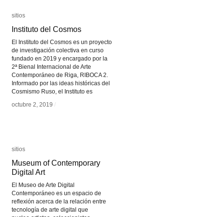
sitios
sitios
Instituto del Cosmos
Instituto del Cosmos
El Instituto del Cosmos es un proyecto
de investigación colectiva en curso
fundado en 2019 y encargado por la
2ª Bienal Internacional de Arte
Contemporáneo de Riga, RIBOCA 2.
Informado por las ideas históricas del
Cosmismo Ruso, el Instituto es
octubre 2, 2019
octubre 2, 2019
/
/
sitios
sitios
Museum of Contemporary
Museum of Contemporary
Digital Art
Digital Art
El Museo de Arte Digital
Contemporáneo es un espacio de
reflexión acerca de la relación entre
tecnología de arte digital que