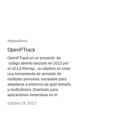
dispositivos
dispositivos
OpenPTrack
OpenPTrack
OpenPTrack en un proyecto de
código abierto lanzado en 2013 por
el UCLA Remap , su objetivo es crear
una herramienta de sensado de
múltiples personas, escalable para
adaptarse a entornos de gran tamaño
y multicámara. Diseñado para
aplicaciones inmersivas en el
octubre 24, 2013
octubre 24, 2013
/
/