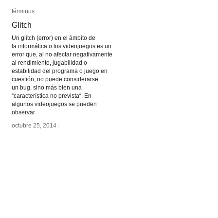
términos
términos
Glitch
Glitch
Un glitch (error) en el ámbito de
la informática o los videojuegos es un
error que, al no afectar negativamente
al rendimiento, jugabilidad o
estabilidad del programa o juego en
cuestión, no puede considerarse
un bug, sino más bien una
“característica no prevista“. En
algunos videojuegos se pueden
observar
octubre 25, 2014
octubre 25, 2014
/
/