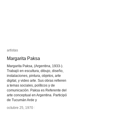
artistas
artistas
Margarita Paksa
Margarita Paksa
Margarita Paksa, (Argentina, 1933-).
Trabajó en escultura, dibujo, diseño,
instalaciones, pintura, objetos, arte
digital, y video arte. Sus obras refieren
a temas sociales, políticos y de
comunicación. Paksa es Referente del
arte conceptual en Argentina. Participó
de Tucumán Arde y
octubre 25, 1970
octubre 25, 1970
/
/