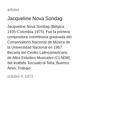
artistas
artistas
Jacqueline Nova Sondag
Jacqueline Nova Sondag
Jacqueline Nova Sondag (Bélgica
1935-Colombia 1975). Fue la primera
compositora colombiana graduada del
Conservatorio Nacional de Música de
la Universidad Nacional en 1967.
Becaria del Centro Latinoamericano
de Altos Estudios Musicales (CLAEM),
del Instituto Torcuato di Tella, Buenos
Aires. Trabajo
octubre 4, 1972
octubre 4, 1972
/
/