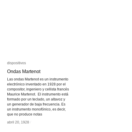
dispositivos
dispositivos
Ondas Martenot
Ondas Martenot
Las ondas Martenot es un instrumento
electrónico inventado en 1928 por el
compositor, ingeniero y cellista francés
Maurice Martenot. El instrumento está
formado por un teclado, un altavoz y
un generador de baja frecuencia. Es
un instrumento monofónico, es decir,
que no produce notas
abril 20, 1928
abril 20, 1928
/
/