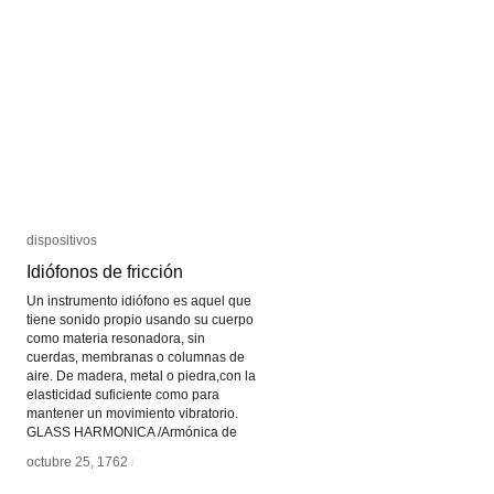
dispositivos
dispositivos
Idiófonos de fricción
Idiófonos de fricción
Un instrumento idiófono es aquel que
tiene sonido propio usando su cuerpo
como materia resonadora, sin
cuerdas, membranas o columnas de
aire. De madera, metal o piedra,con la
elasticidad suficiente como para
mantener un movimiento vibratorio.
GLASS HARMONICA /Armónica de
octubre 25, 1762
octubre 25, 1762
/
/