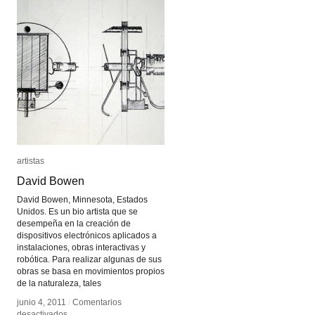
artistas
artistas
David Bowen
David Bowen
David Bowen, Minnesota, Estados
Unidos. Es un bio artista que se
desempeña en la creación de
dispositivos electrónicos aplicados a
instalaciones, obras interactivas y
robótica. Para realizar algunas de sus
obras se basa en movimientos propios
de la naturaleza, tales
junio 4, 2011
junio 4, 2011
/
/
Comentarios
Comentarios
en
en
desactivados
desactivados