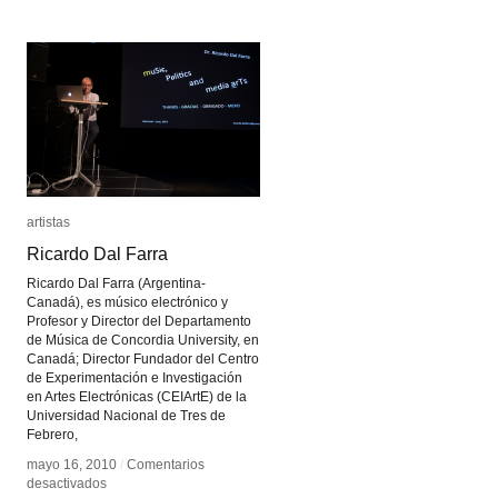
artistas
artistas
Ricardo Dal Farra
Ricardo Dal Farra
Ricardo Dal Farra (Argentina-
Canadá), es músico electrónico y
Profesor y Director del Departamento
de Música de Concordia University, en
Canadá; Director Fundador del Centro
de Experimentación e Investigación
en Artes Electrónicas (CEIArtE) de la
Universidad Nacional de Tres de
Febrero,
mayo 16, 2010
mayo 16, 2010
/
/
Comentarios
Comentarios
en
en
desactivados
desactivados