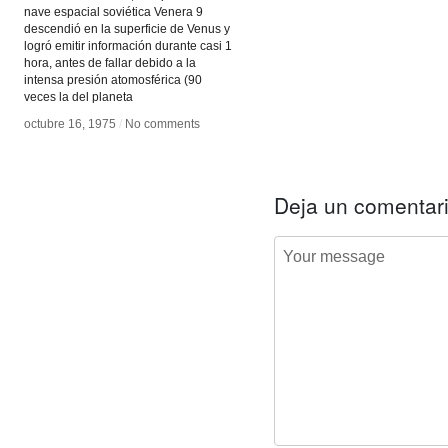
nave espacial soviética Venera 9
descendió en la superficie de Venus y
logró emitir información durante casi 1
hora, antes de fallar debido a la
intensa presión atomosférica (90
veces la del planeta
octubre 16, 1975
octubre 16, 1975
/
/
No comments
No comments
Deja un comentar