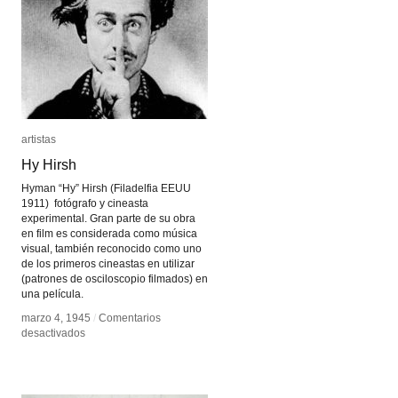
artistas
artistas
Hy Hirsh
Hy Hirsh
Hyman “Hy” Hirsh (Filadelfia EEUU
1911) fotógrafo y cineasta
experimental. Gran parte de su obra
en film es considerada como música
visual, también reconocido como uno
de los primeros cineastas en utilizar
(patrones de osciloscopio filmados) en
una película.
marzo 4, 1945
marzo 4, 1945
/
/
Comentarios
Comentarios
en
en
desactivados
desactivados
Hy
Hy
Hirsh
Hirsh