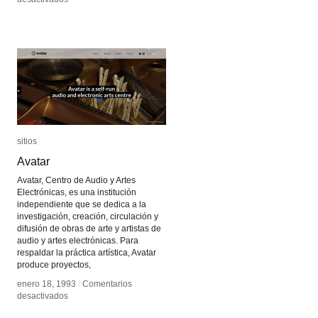
David
David
Bowen
Bowen
sitios
sitios
Avatar
Avatar
Avatar, Centro de Audio y Artes
Electrónicas, es una institución
independiente que se dedica a la
investigación, creación, circulación y
difusión de obras de arte y artistas de
audio y artes electrónicas. Para
respaldar la práctica artística, Avatar
produce proyectos,
enero 18, 1993
enero 18, 1993
/
/
Comentarios
Comentarios
en
en
desactivados
desactivados
Avatar
Avatar