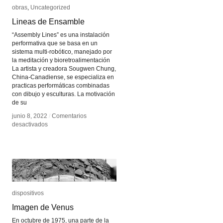
obras
obras
,
Uncategorized
Uncategorized
Lineas de Ensamble
Lineas de Ensamble
“Assembly Lines” es una instalación
performativa que se basa en un
sistema multi-robótico, manejado por
la meditación y bioretroalimentación
La artista y creadora Sougwen Chung,
China-Canadiense, se especializa en
practicas performáticas combinadas
con dibujo y esculturas. La motivación
de su
junio 8, 2022
junio 8, 2022
/
/
Comentarios
Comentarios
en
en
desactivados
desactivados
Lineas
Lineas
de
de
Ensamble
Ensamble
dispositivos
dispositivos
Imagen de Venus
Imagen de Venus
En octubre de 1975, una parte de la