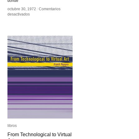
donde
octubre 30, 1972
octubre 30, 1972
/
/
Comentarios
Comentarios
en
en
desactivados
desactivados
Norman
Norman
White
White
libros
libros
From Technological to Virtual
From Technological to Virtual