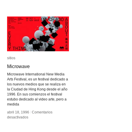
Ricardo
Ricardo
Dal
Dal
Farra
Farra
sitios
sitios
Microwave
Microwave
Microwave International New Media
Arts Festival, es un festival dedicado a
los nuevos medios que se realiza en
la Ciudad de Hing Kong desde el año
1996. En sus comienzos el festival
estubo dedicado al video arte, pero a
medida
abril 18, 1996
abril 18, 1996
/
/
Comentarios
Comentarios
en
en
desactivados
desactivados
Microwave
Microwave