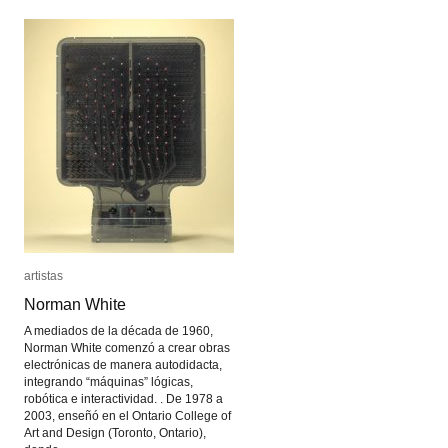
artistas
artistas
Norman White
Norman White
A mediados de la década de 1960,
Norman White comenzó a crear obras
electrónicas de manera autodidacta,
integrando “máquinas” lógicas,
robótica e interactividad. . De 1978 a
2003, enseñó en el Ontario College of
Art and Design (Toronto, Ontario),