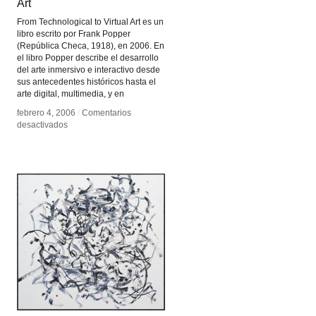
Art
Art
From Technological to Virtual Art es un
libro escrito por Frank Popper
(República Checa, 1918), en 2006. En
el libro Popper describe el desarrollo
del arte inmersivo e interactivo desde
sus antecedentes históricos hasta el
arte digital, multimedia, y en
febrero 4, 2006
febrero 4, 2006
/
/
Comentarios
Comentarios
en
en
desactivados
desactivados
From
From
Technological
Technological
to
to
Virtual
Virtual
Art
Art