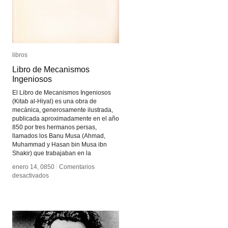
libros
libros
Libro de Mecanismos
Libro de Mecanismos
Ingeniosos
Ingeniosos
El Libro de Mecanismos Ingeniosos
(Kitab al-Hiyal) es una obra de
mecánica, generosamente ilustrada,
publicada aproximadamente en el año
850 por tres hermanos persas,
llamados los Banu Musa (Ahmad,
Muhammad y Hasan bin Musa ibn
Shakir) que trabajaban en la
enero 14, 0850
enero 14, 0850
/
/
Comentarios
Comentarios
en
en
desactivados
desactivados
Libro
Libro
de
de
Mecanismos
Mecanismos
Ingeniosos
Ingeniosos