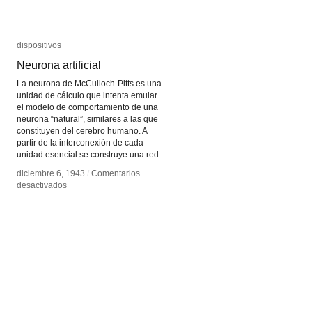
dispositivos
dispositivos
Neurona artificial
Neurona artificial
La neurona de McCulloch-Pitts es una
unidad de cálculo que intenta emular
el modelo de comportamiento de una
neurona “natural”, similares a las que
constituyen del cerebro humano. A
partir de la interconexión de cada
unidad esencial se construye una red
diciembre 6, 1943
diciembre 6, 1943
/
/
Comentarios
Comentarios
en
en
desactivados
desactivados
Neurona
Neurona
artificial
artificial