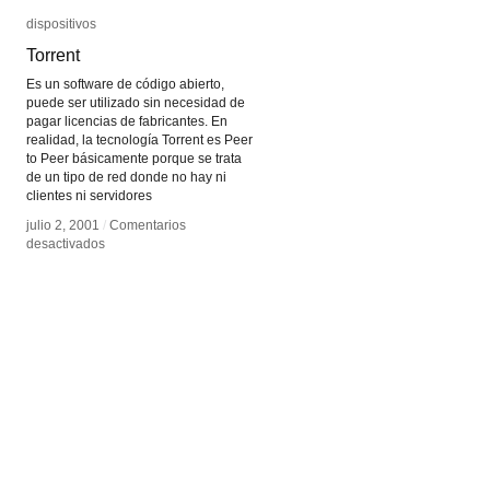
dispositivos
dispositivos
Torrent
Torrent
Es un software de código abierto,
puede ser utilizado sin necesidad de
pagar licencias de fabricantes. En
realidad, la tecnología Torrent es Peer
to Peer básicamente porque se trata
de un tipo de red donde no hay ni
clientes ni servidores
julio 2, 2001
julio 2, 2001
/
/
Comentarios
Comentarios
en
en
desactivados
desactivados
Torrent
Torrent