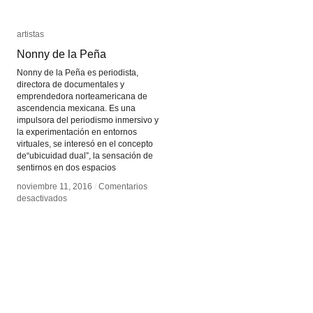
artistas
artistas
Nonny de la Peña
Nonny de la Peña
Nonny de la Peña es periodista,
directora de documentales y
emprendedora norteamericana de
ascendencia mexicana. Es una
impulsora del periodismo inmersivo y
la experimentación en entornos
virtuales, se interesó en el concepto
de“ubicuidad dual”, la sensación de
sentirnos en dos espacios
noviembre 11, 2016
noviembre 11, 2016
/
/
Comentarios
Comentarios
en
en
desactivados
desactivados
Nonny
Nonny
de
de
la
la
Peña
Peña