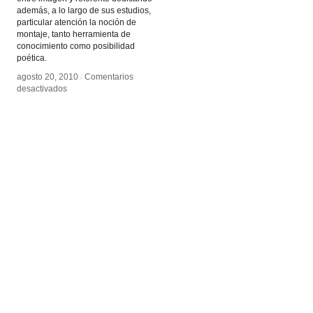
además, a lo largo de sus estudios,
particular atención la noción de
montaje, tanto herramienta de
conocimiento como posibilidad
poética.
agosto 20, 2010
agosto 20, 2010
/
/
Comentarios
Comentarios
en
en
desactivados
desactivados
Georges
Georges
Didi-
Didi-
Huberman
Huberman