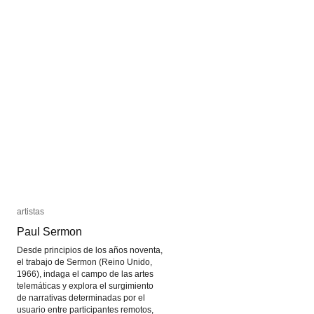
artistas
artistas
Paul Sermon
Paul Sermon
Desde principios de los años noventa,
el trabajo de Sermon (Reino Unido,
1966), indaga el campo de las artes
telemáticas y explora el surgimiento
de narrativas determinadas por el
usuario entre participantes remotos,