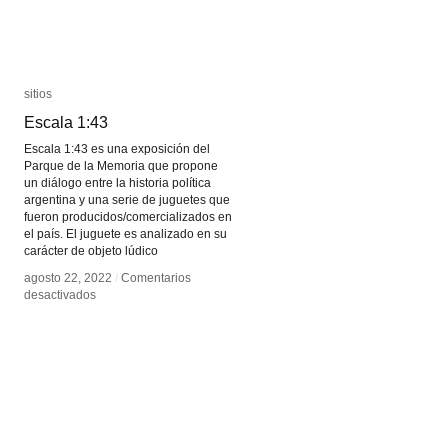
sitios
sitios
Escala 1:43
Escala 1:43
Escala 1:43 es una exposición del
Parque de la Memoria que propone
un diálogo entre la historia política
argentina y una serie de juguetes que
fueron producidos/comercializados en
el país. El juguete es analizado en su
carácter de objeto lúdico
agosto 22, 2022
agosto 22, 2022
/
/
Comentarios
Comentarios
en
en
desactivados
desactivados
Escala
Escala
1:43
1:43