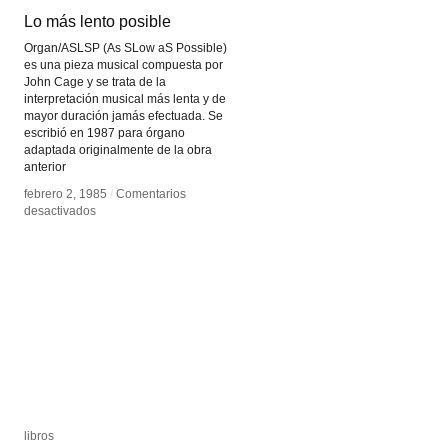
Lo más lento posible
Lo más lento posible
Organ/ASLSP (As SLow aS Possible)
es una pieza musical compuesta por
John Cage y se trata de la
interpretación musical más lenta y de
mayor duración jamás efectuada. Se
escribió en 1987 para órgano
adaptada originalmente de la obra
anterior
febrero 2, 1985
febrero 2, 1985
/
/
Comentarios
Comentarios
en
en
desactivados
desactivados
Lo
Lo
más
más
lento
lento
posible
posible
libros
libros