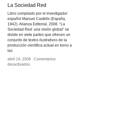
La Sociedad Red
La Sociedad Red
Libro compilado por el investigador
español Manuel Castells (España,
1942). Alianza Editorial, 2006. “La
Sociedad Red: una visión global” se
divide en siete partes que ofrecen un
conjunto de textos ilustrativos de la
producción científica actual en torno a
las
abril 14, 2006
abril 14, 2006
/
/
Comentarios
Comentarios
en
en
desactivados
desactivados
La
La
Sociedad
Sociedad
Red
Red