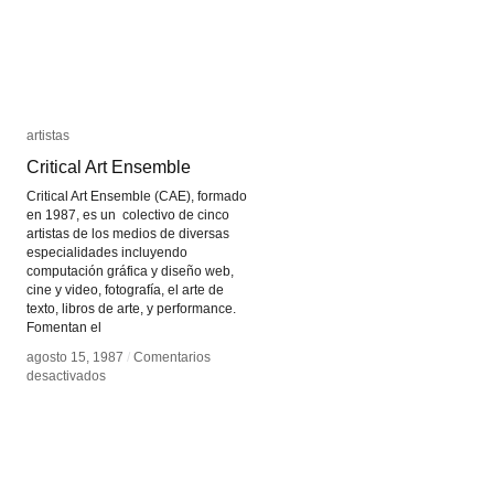
artistas
artistas
Critical Art Ensemble
Critical Art Ensemble
Critical Art Ensemble (CAE), formado
en 1987, es un colectivo de cinco
artistas de los medios de diversas
especialidades incluyendo
computación gráfica y diseño web,
cine y video, fotografía, el arte de
texto, libros de arte, y performance.
Fomentan el
agosto 15, 1987
agosto 15, 1987
/
/
Comentarios
Comentarios
en
en
desactivados
desactivados
Critical
Critical
Art
Art
Ensemble
Ensemble