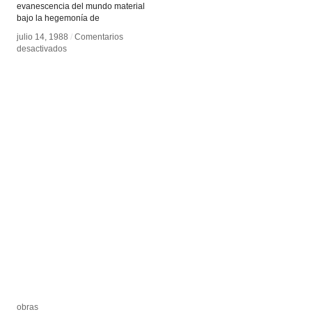
evanescencia del mundo material
bajo la hegemonía de
julio 14, 1988
julio 14, 1988
/
/
Comentarios
Comentarios
en
en
desactivados
desactivados
Estética
Estética
de
de
la
la
desaparición
desaparición
obras
obras