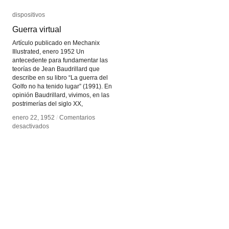
dispositivos
dispositivos
Guerra virtual
Guerra virtual
Artículo publicado en Mechanix
Illustrated, enero 1952 Un
antecedente para fundamentar las
teorías de Jean Baudrillard que
describe en su libro “La guerra del
Golfo no ha tenido lugar” (1991). En
opinión Baudrillard, vivimos, en las
postrimerías del siglo XX,
enero 22, 1952
enero 22, 1952
/
/
Comentarios
Comentarios
en
en
desactivados
desactivados
Guerra
Guerra
virtual
virtual