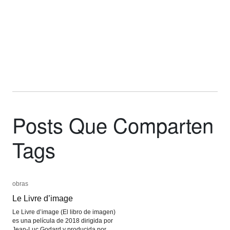
Posts Que Comparten
Tags
obras
obras
Le Livre d’image
Le Livre d’image
Le Livre d’image (El libro de imagen)
es una película de 2018 dirigida por
Jean-Luc Godard y producida por