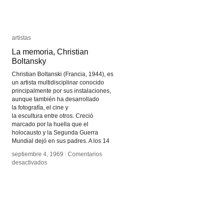
artistas
artistas
La memoria, Christian
La memoria, Christian
Boltansky
Boltansky
Christian Boltanski (Francia, 1944), es
un artista multidisciplinar conocido
principalmente por sus instalaciones,
aunque también ha desarrollado
la fotografía, el cine y
la escultura entre otros. Creció
marcado por la huella que el
holocausto y la Segunda Guerra
Mundial dejó en sus padres. A los 14
septiembre 4, 1969
septiembre 4, 1969
/
/
Comentarios
Comentarios
en
en
desactivados
desactivados
La
La
memoria,
memoria,
Christian
Christian
Boltansky
Boltansky