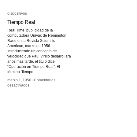
dispositivos
dispositivos
Tiempo Real
Tiempo Real
Real Time, publicidad de la
computadora Univac de Remington
Rand en la Revista Scientific
American, marzo de 1956.
Introduciendo un concepto de
velocidad que Paul Virilio desarrollará
años mas tarde, el título dice
“Operación en Tiempo Real”. El
término “tiempo
marzo 1, 1956
marzo 1, 1956
/
/
Comentarios
Comentarios
en
en
desactivados
desactivados
Tiempo
Tiempo
Real
Real