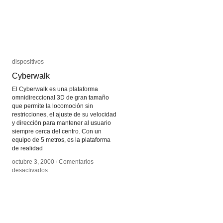
dispositivos
dispositivos
Cyberwalk
Cyberwalk
El Cyberwalk es una plataforma
omnidireccional 3D de gran tamaño
que permite la locomoción sin
restricciones, el ajuste de su velocidad
y dirección para mantener al usuario
siempre cerca del centro. Con un
equipo de 5 metros, es la plataforma
de realidad
octubre 3, 2000
octubre 3, 2000
/
/
Comentarios
Comentarios
en
en
desactivados
desactivados
Cyberwalk
Cyberwalk