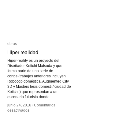
obras
obras
Hiper realidad
Hiper realidad
Hiper-reality es un proyecto del
Diseñador Keiichi Matsuda y que
forma parte de una serie de
cortos (trabajos anteriores incluyen
Robocop doméstica, Augmented City
3D y Masters tesis domesti / ciudad de
Keiichi ) que representan a un
escenario futurista donde
junio 24, 2016
junio 24, 2016
/
/
Comentarios
Comentarios
en
en
desactivados
desactivados
Hiper
Hiper
realidad
realidad