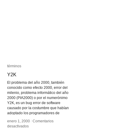
términos
términos
Y2K
Y2K
El problema del año 2000, también
conocido como efecto 2000, error del
milenio, problema informático del año
2000 (PIA2000) o por el numerónimo
Y2K, es un bug error de software
causado por la costumbre que habían
adoptado los programadores de
enero 1, 2000
enero 1, 2000
/
/
Comentarios
Comentarios
en
en
desactivados
desactivados
Y2K
Y2K