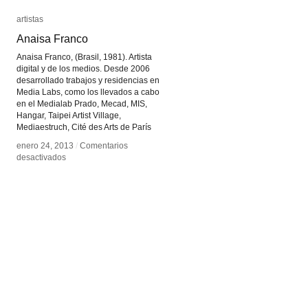
artistas
artistas
Anaisa Franco
Anaisa Franco
Anaisa Franco, (Brasil, 1981). Artista
digital y de los medios. Desde 2006
desarrollado trabajos y residencias en
Media Labs, como los llevados a cabo
en el Medialab Prado, Mecad, MIS,
Hangar, Taipei Artist Village,
Mediaestruch, Cité des Arts de París
enero 24, 2013
enero 24, 2013
/
/
Comentarios
Comentarios
en
en
desactivados
desactivados
Anaisa
Anaisa
Franco
Franco