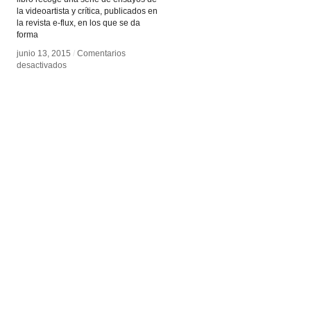
la videoartista y crítica, publicados en
la revista e-flux, en los que se da
forma
junio 13, 2015
junio 13, 2015
/
/
Comentarios
Comentarios
en
en
desactivados
desactivados
Los
Los
Condenados
Condenados
de
de
la
la
Pantalla
Pantalla