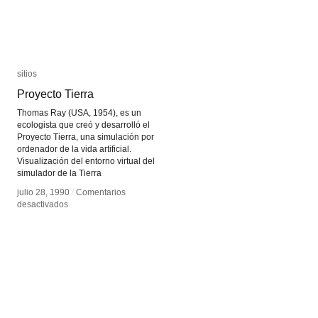
sitios
sitios
Proyecto Tierra
Proyecto Tierra
Thomas Ray (USA, 1954), es un
ecologista que creó y desarrolló el
Proyecto Tierra, una simulación por
ordenador de la vida artificial.
Visualización del entorno virtual del
simulador de la Tierra
julio 28, 1990
julio 28, 1990
/
/
Comentarios
Comentarios
en
en
desactivados
desactivados
Proyecto
Proyecto
Tierra
Tierra