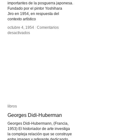
importantes de la posguerra japonesa.
Fundado por el pintor Yoshihara
Jiro en 1954, en respuesta del
contexto artístico
octubre 4, 1954
octubre 4, 1954
/
/
Comentarios
Comentarios
en
en
desactivados
desactivados
Grupo
Grupo
Gutai
Gutai
libros
libros
Georges Didi-Huberman
Georges Didi-Huberman
Georges Didi-Hubermann, (Francia,
1953) El historiador de arte investiga
la compleja relación que se construye
entre imagen y referente dedicando