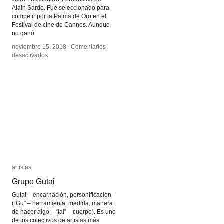
Alain Sarde. Fue seleccionado para
competir por la Palma de Oro en el
Festival de cine de Cannes. Aunque
no ganó
noviembre 15, 2018
noviembre 15, 2018
/
/
Comentarios
Comentarios
en
en
desactivados
desactivados
Le
Le
Livre
Livre
d’image
d’image
artistas
artistas
Grupo Gutai
Grupo Gutai
Gutai – encarnación, personificación-
(“Gu” – herramienta, medida, manera
de hacer algo – “tai” – cuerpo). Es uno
de los colectivos de artistas más