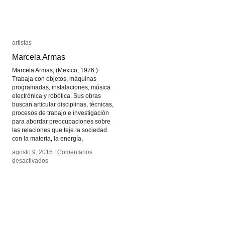
artistas
artistas
Marcela Armas
Marcela Armas
Marcela Armas, (Mexico, 1976.).
Trabaja con objetos, máquinas
programadas, instalaciones, música
electrónica y robótica. Sus obras
buscan articular disciplinas, técnicas,
procesos de trabajo e investigación
para abordar preocupaciones sobre
las relaciones que teje la sociedad
con la materia, la energía,
agosto 9, 2016
agosto 9, 2016
/
/
Comentarios
Comentarios
en
en
desactivados
desactivados
Marcela
Marcela
Armas
Armas