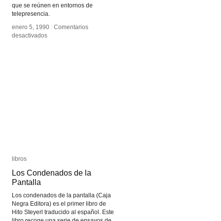
que se reúnen en entornos de
telepresencia.
enero 5, 1990
enero 5, 1990
/
/
Comentarios
Comentarios
en
en
desactivados
desactivados
Paul
Paul
Sermon
Sermon
libros
libros
Los Condenados de la
Los Condenados de la
Pantalla
Pantalla
Los condenados de la pantalla (Caja
Negra Editora) es el primer libro de
Hito Steyerl traducido al español. Este
libro recoge una serie de ensayos de