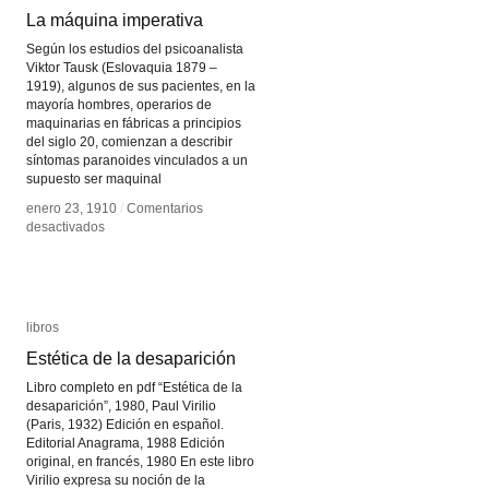
La máquina imperativa
La máquina imperativa
Según los estudios del psicoanalista
Viktor Tausk (Eslovaquia 1879 –
1919), algunos de sus pacientes, en la
mayoría hombres, operarios de
maquinarias en fábricas a principios
del siglo 20, comienzan a describir
síntomas paranoides vinculados a un
supuesto ser maquinal
enero 23, 1910
enero 23, 1910
/
/
Comentarios
Comentarios
en
en
desactivados
desactivados
La
La
máquina
máquina
imperativa
imperativa
libros
libros
Estética de la desaparición
Estética de la desaparición
Libro completo en pdf “Estética de la
desaparición”, 1980, Paul Virilio
(Paris, 1932) Edición en español.
Editorial Anagrama, 1988 Edición
original, en francés, 1980 En este libro
Virilio expresa su noción de la