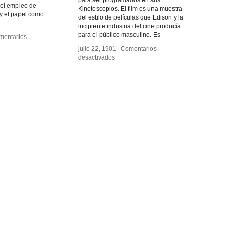
para ser programados en sus
del empleo de
Kinetoscopios. El film es una muestra
y el papel como
del estilo de películas que Edison y la
incipiente industria del cine producía
para el público masculino. Es
mentarios
mentarios
julio 22, 1901
julio 22, 1901
/
/
Comentarios
Comentarios
olyte
olyte
en
en
desactivados
desactivados
rd
rd
Gordon
Gordon
Sisters
Sisters
Boxing
Boxing