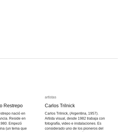
artistas
artistas
ro Restrepo
ro Restrepo
Carlos Trilnick
Carlos Trilnick
strepo nació en
Carlos Trilnick, (Argentina, 1957).
ancia. Reside en
Artista visual, desde 1982 trabaja con
1980. Empezó
fotografía, video e instalaciones. Es
ina (un tema que
considerado uno de los pioneros del