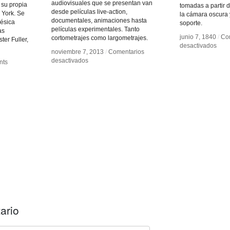
audiovisuales que se presentan van
 su propia
tomadas a partir 
desde películas live-action,
 York. Se
la cámara oscura 
documentales, animaciones hasta
désica
soporte.
películas experimentales. Tanto
as
junio 7, 1840
junio 7, 1840
/
/
Co
Co
cortometrajes como largometrajes.
er Fuller,
en
en
desactivados
desactivados
noviembre 7, 2013
noviembre 7, 2013
/
/
Comentarios
Comentarios
Hipp
Hipp
en
en
desactivados
desactivados
nts
nts
Baya
Baya
Cine
Cine
en
en
zapatillas
zapatillas
ario