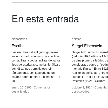
En esta entrada
dispositivos
dispositivos
artistas
artistas
Escriba
Escriba
Sergei Eisenstein
Sergei Eisenstein
Los escribas del antiguo Egipto eran
Sergei Mikhailovich Eisenst
los encargados de inscribir, clasificar,
(Letonia 1898 – Rusia 1948)
contabilizar y copiar, utilizando varios
de cine pionero y teórico de
tipos de escritura, como la hierática o
considerado como el “padre
demótica, que permitía escribir
montaje fílmico“. Entre 192
rápidamente, con la ayuda de un
realizó 16 películas, entre e
cálamo sobre papiros u ostracas. Era
Huelga (1924), El acoraza
un
Potemkin (1925), Octubre
enero 16, 0100
enero 16, 0100
/
/
Comentarios
Comentarios
octubre 3, 1924
octubre 3, 1924
/
/
Comentar
Comentar
en
en
en
en
desactivados
desactivados
desactivados
desactivados
Escriba
Escriba
Sergei
Sergei
Eisenstein
Eisenstein