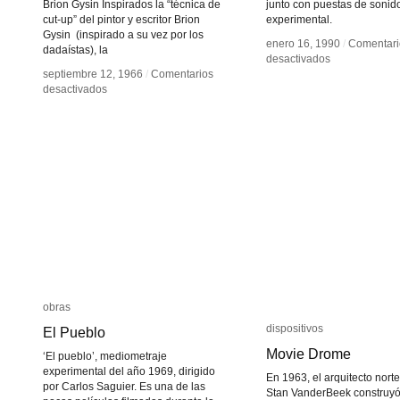
Brion Gysin Inspirados la “técnica de
junto con puestas de sonid
cut-up” del pintor y escritor Brion
experimental.
Gysin (inspirado a su vez por los
enero 16, 1990
enero 16, 1990
/
/
Comentari
Comentari
dadaístas), la
en
en
desactivados
desactivados
Greg
Greg
septiembre 12, 1966
septiembre 12, 1966
/
/
Comentarios
Comentarios
en
en
Pope
Pope
desactivados
desactivados
The
The
Cut-
Cut-
Ups
Ups
obras
obras
dispositivos
dispositivos
El Pueblo
El Pueblo
Movie Drome
Movie Drome
‘El pueblo’, mediometraje
experimental del año 1969, dirigido
En 1963, el arquitecto nor
por Carlos Saguier. Es una de las
Stan VanderBeek construyó