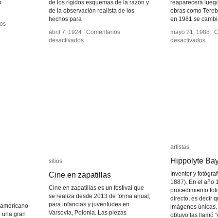
o
de los rígidos esquemas de la razón y
reaparecerá lueg
de la observación realista de los
obras como Tereb
hechos para
en 1981 se cambia
os
os
abril 7, 1924
abril 7, 1924
/
/
Comentarios
Comentarios
mayo 21, 1988
mayo 21, 1988
/
/
C
C
en
en
en
en
desactivados
desactivados
desactivados
desactivados
Manifiesto
Manifiesto
José
José
Surrealista
Surrealista
Alej
Alej
Rest
Rest
artistas
artistas
Hippolyte Ba
Hippolyte Ba
sitios
sitios
Cine en zapatillas
Cine en zapatillas
Inventor y fotógra
1887). En el año 
Cine en zapatillas es un festival que
procedimiento foto
se realiza desde 2013 de forma anual,
directo, es decir 
para infancias y juventudes en
teamericano
imágenes únicas. 
Varsovia, Polonia. Las piezas
 una gran
obtuvo las llamó “