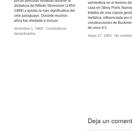
pocas películas filmadas durante la
semiesfera en el terreno de
dictadura de Alfredo Stroessner (1954-
casa en Stony Point, Nueva
1989) y quizás la más significativa del
trataba de una cúpula geo
cine paraguayo. Durante muchos
metálica, influenciada por l
años fue olvidada e incluso
construcciones de Buckminst
de unos 9.5
diciembre 1, 1969
diciembre 1, 1969
/
/
Comentarios
Comentarios
en
en
desactivados
desactivados
mayo 27, 1963
mayo 27, 1963
/
/
No comme
No comme
El
El
Pueblo
Pueblo
Deja un coment