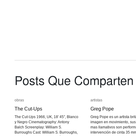
Posts Que Comparten
obras
obras
artistas
artistas
The Cut-Ups
The Cut-Ups
Greg Pope
Greg Pope
The Cut-Ups 1966, UK, 18′ 45″, Blanco
Greg Pope es un artista brit
y Negro Cinematography: Antony
imagen en movimiento, sus 
Balch Screenplay: William S.
mas llamativos son perfor
Burroughs Cast: William S. Burroughs,
intervención de cinta 35 m