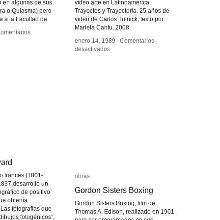
o en algunas de sus
video arte en Latinoamérica.
ra o Quiasma) pero
Trayectos y Trayectoria. 25 años de
 a la Facultad de
video de Carlos Trilnick, texto por
Mariela Cantu, 2008:
omentarios
omentarios
enero 14, 1989
enero 14, 1989
/
/
Comentarios
Comentarios
en
en
desactivados
desactivados
andro
andro
Carlos
Carlos
repo
repo
Trilnick
Trilnick
yard
yard
fo francés (1801-
obras
obras
1837 desarrolló un
Gordon Sisters Boxing
Gordon Sisters Boxing
gráfico de positivo
que obtenía
Gordon Sisters Boxing, film de
Las fotografías que
Thomas A. Edison, realizado en 1901
dibujos fotogénicos”,