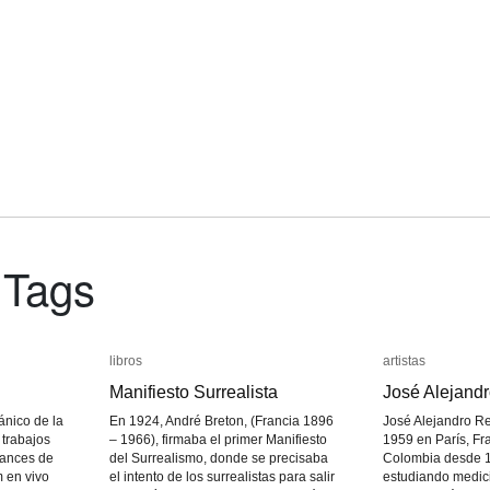
 Tags
libros
libros
artistas
artistas
Manifiesto Surrealista
Manifiesto Surrealista
José Alejand
José Alejand
ánico de la
En 1924, André Breton, (Francia 1896
José Alejandro Re
trabajos
– 1966), firmaba el primer Manifiesto
1959 en París, Fr
mances de
del Surrealismo, donde se precisaba
Colombia desde 
m en vivo
el intento de los surrealistas para salir
estudiando medic