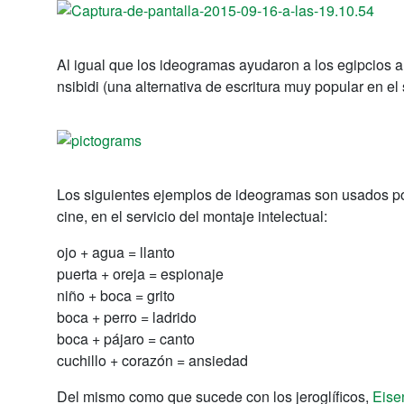
Al igual que los ideogramas ayudaron a los egipcios a 
nsibidi (una alternativa de escritura muy popular en el 
Los siguientes ejemplos de ideogramas son usados p
cine, en el servicio del montaje intelectual:
ojo + agua = llanto
puerta + oreja = espionaje
niño + boca = grito
boca + perro = ladrido
boca + pájaro = canto
cuchillo + corazón = ansiedad
Del mismo como que sucede con los jeroglíficos,
Eise