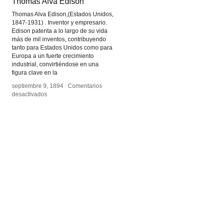
Thomas Alva Edison
Thomas Alva Edison
Thomas Alva Edison,(Estados Unidos,
1847-1931) . Inventor y empresario.
Edison patenta a lo largo de su vida
más de mil inventos, contribuyendo
tanto para Estados Unidos como para
Europa a un fuerte crecimiento
industrial, convirtiéndose en una
figura clave en la
septiembre 9, 1894
septiembre 9, 1894
/
/
Comentarios
Comentarios
en
en
desactivados
desactivados
Thomas
Thomas
Alva
Alva
Edison
Edison