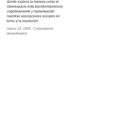
donde explora la manera como el
ciberespacio está transformándonos
cognitivamente y replanteando
nuestras asociaciones sociales en
torno a la resolución
marzo 19, 2005
marzo 19, 2005
/
/
Comentarios
Comentarios
en
en
desactivados
desactivados
Inteligencia
Inteligencia
colectiva
colectiva