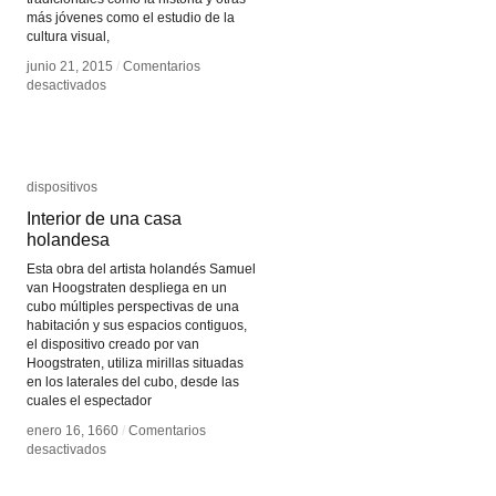
más jóvenes como el estudio de la
cultura visual,
junio 21, 2015
junio 21, 2015
/
/
Comentarios
Comentarios
en
en
desactivados
desactivados
La
La
cultura
cultura
del
del
diseño
diseño
dispositivos
dispositivos
Interior de una casa
Interior de una casa
holandesa
holandesa
Esta obra del artista holandés Samuel
van Hoogstraten despliega en un
cubo múltiples perspectivas de una
habitación y sus espacios contiguos,
el dispositivo creado por van
Hoogstraten, utiliza mirillas situadas
en los laterales del cubo, desde las
cuales el espectador
enero 16, 1660
enero 16, 1660
/
/
Comentarios
Comentarios
en
en
desactivados
desactivados
Interior
Interior
de
de