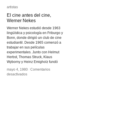
artistas
artistas
El cine antes del cine,
El cine antes del cine,
Werner Nekes
Werner Nekes
Werner Nekes estudió desde 1963
lingüística y psicología en Friburgo y
Bonn, donde dirigió un club de cine
estudiantil. Desde 1965 comenzó a
trabajar en sus películas
experimentales. Junto con Helmut
Herbst, Thomas Struck, Klaus
Wyborny y Heinz Emigholz fundó
mayo 4, 1980
mayo 4, 1980
/
/
Comentarios
Comentarios
en
en
desactivados
desactivados
El
El
cine
cine
antes
antes
del
del
cine,
cine,
Werner
Werner
Nekes
Nekes