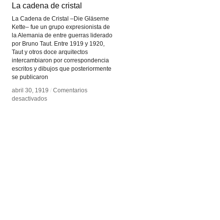
La cadena de cristal
La cadena de cristal
La Cadena de Cristal –Die Gläserne
Kette– fue un grupo expresionista de
la Alemania de entre guerras liderado
por Bruno Taut. Entre 1919 y 1920,
Taut y otros doce arquitectos
intercambiaron por correspondencia
escritos y dibujos que posteriormente
se publicaron
abril 30, 1919
abril 30, 1919
/
/
Comentarios
Comentarios
en
en
desactivados
desactivados
La
La
cadena
cadena
de
de
cristal
cristal