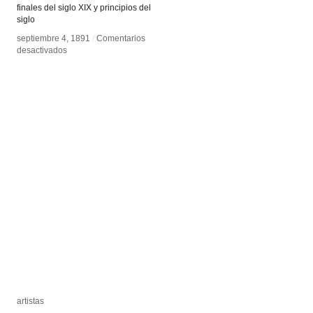
finales del siglo XIX y principios del
siglo
septiembre 4, 1891
septiembre 4, 1891
/
/
Comentarios
Comentarios
en
en
desactivados
desactivados
Nikola
Nikola
Tesla
Tesla
artistas
artistas