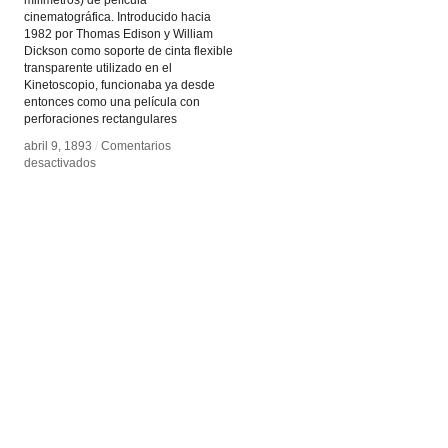
milímetros) de película
cinematográfica. Introducido hacia
1982 por Thomas Edison y William
Dickson como soporte de cinta flexible
transparente utilizado en el
Kinetoscopio, funcionaba ya desde
entonces como una película con
perforaciones rectangulares
abril 9, 1893
abril 9, 1893
/
/
Comentarios
Comentarios
en
en
desactivados
desactivados
35
35
mm
mm