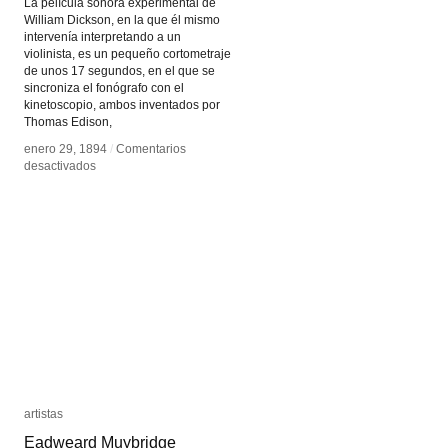
La película sonora experimental de
William Dickson, en la que él mismo
intervenía interpretando a un
violinista, es un pequeño cortometraje
de unos 17 segundos, en el que se
sincroniza el fonógrafo con el
kinetoscopio, ambos inventados por
Thomas Edison,
enero 29, 1894
enero 29, 1894
/
/
Comentarios
Comentarios
en
en
desactivados
desactivados
Dickson
Dickson
Experimental
Experimental
Sound
Sound
Film
Film
artistas
artistas
Eadweard Muybridge
Eadweard Muybridge