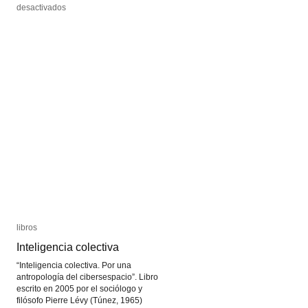
en
en
desactivados
desactivados
La
La
fotoescultura
fotoescultura
de
de
Francoise
Francoise
Willeme
Willeme
libros
libros
Inteligencia colectiva
Inteligencia colectiva
“Inteligencia colectiva. Por una
antropología del cibersespacio”. Libro
escrito en 2005 por el sociólogo y
filósofo Pierre Lévy (Túnez, 1965)