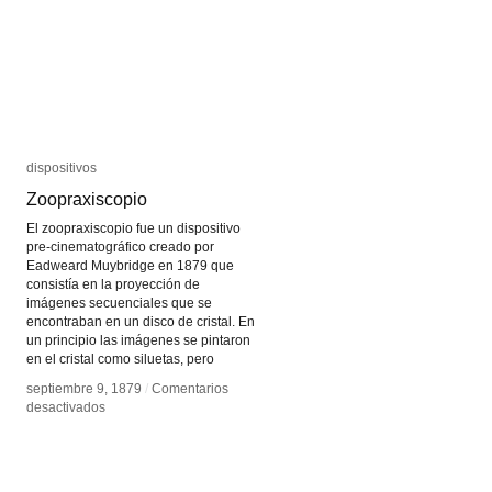
dispositivos
dispositivos
Zoopraxiscopio
Zoopraxiscopio
El zoopraxiscopio fue un dispositivo
pre-cinematográfico creado por
Eadweard Muybridge en 1879 que
consistía en la proyección de
imágenes secuenciales que se
encontraban en un disco de cristal. En
un principio las imágenes se pintaron
en el cristal como siluetas, pero
septiembre 9, 1879
septiembre 9, 1879
/
/
Comentarios
Comentarios
en
en
desactivados
desactivados
Zoopraxiscopio
Zoopraxiscopio