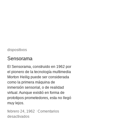
dispositivos
dispositivos
Sensorama
Sensorama
El Sensorama, construido en 1962 por
el pionero de la tecnología multimedia
Morton Heilig puede ser considerada
como la primera máquina de
inmersión sensorial, o de realidad
virtual. Aunque existió en forma de
prototipos prometedores, esta no llegó
muy lejos.
febrero 24, 1962
febrero 24, 1962
/
/
Comentarios
Comentarios
en
en
desactivados
desactivados
Sensorama
Sensorama