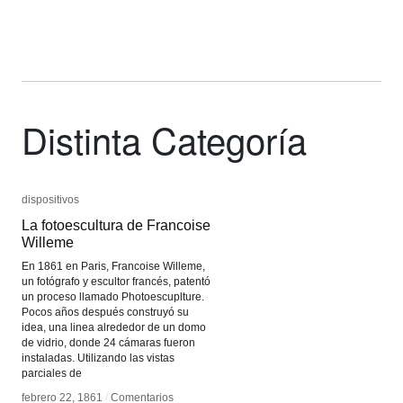
Distinta Categoría
dispositivos
dispositivos
La fotoescultura de Francoise
La fotoescultura de Francoise
Willeme
Willeme
En 1861 en Paris, Francoise Willeme,
un fotógrafo y escultor francés, patentó
un proceso llamado Photoescuplture.
Pocos años después construyó su
idea, una linea alrededor de un domo
de vidrio, donde 24 cámaras fueron
instaladas. Utilizando las vistas
parciales de
febrero 22, 1861
febrero 22, 1861
/
/
Comentarios
Comentarios