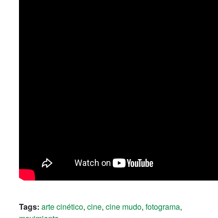
Tags:
arte cinético
,
cine
,
cine mudo
,
fotograma
,