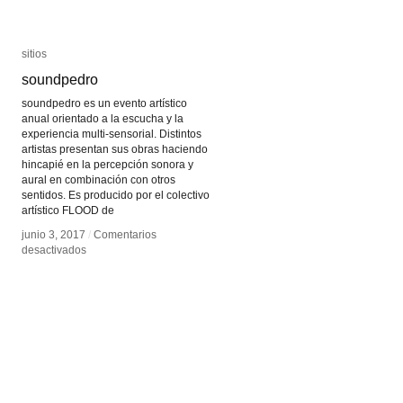
sitios
sitios
soundpedro
soundpedro
soundpedro es un evento artístico
anual orientado a la escucha y la
experiencia multi-sensorial. Distintos
artistas presentan sus obras haciendo
hincapié en la percepción sonora y
aural en combinación con otros
sentidos. Es producido por el colectivo
artístico FLOOD de
junio 3, 2017
junio 3, 2017
/
/
Comentarios
Comentarios
en
en
desactivados
desactivados
soundpedro
soundpedro