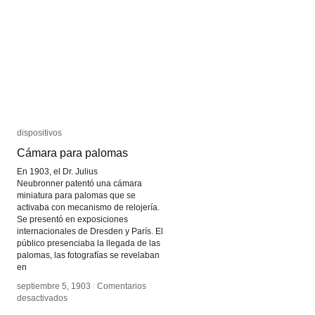
una
una
casa
casa
holandesa
holandesa
dispositivos
dispositivos
Cámara para palomas
Cámara para palomas
En 1903, el Dr. Julius
Neubronner patentó una cámara
miniatura para palomas que se
activaba con mecanismo de relojería.
Se presentó en exposiciones
internacionales de Dresden y París. El
público presenciaba la llegada de las
palomas, las fotografías se revelaban
en
septiembre 5, 1903
septiembre 5, 1903
/
/
Comentarios
Comentarios
en
en
desactivados
desactivados
Cámara
Cámara