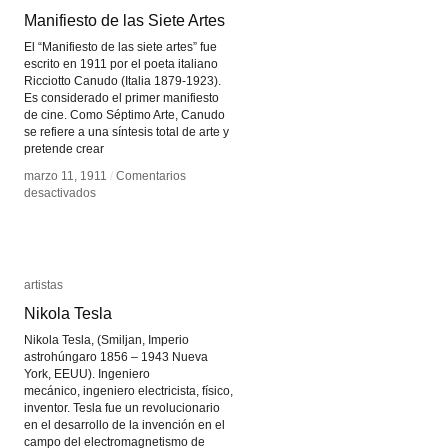
Manifiesto de las Siete Artes
Manifiesto de las Siete Artes
El “Manifiesto de las siete artes” fue
escrito en 1911 por el poeta italiano
Ricciotto Canudo (Italia 1879-1923).
Es considerado el primer manifiesto
de cine. Como Séptimo Arte, Canudo
se refiere a una síntesis total de arte y
pretende crear
marzo 11, 1911
marzo 11, 1911
/
/
Comentarios
Comentarios
en
en
desactivados
desactivados
Manifiesto
Manifiesto
de
de
las
las
Siete
Siete
Artes
Artes
artistas
artistas
Nikola Tesla
Nikola Tesla
Nikola Tesla, (Smiljan, Imperio
astrohúngaro 1856 – 1943 Nueva
York, EEUU). Ingeniero
mecánico, ingeniero electricista, físico,
inventor. Tesla fue un revolucionario
en el desarrollo de la invención en el
campo del electromagnetismo de