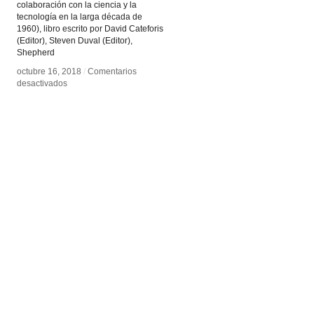
colaboración con la ciencia y la
tecnología en la larga década de
1960), libro escrito por David Cateforis
(Editor), Steven Duval (Editor),
Shepherd
octubre 16, 2018
octubre 16, 2018
/
/
Comentarios
Comentarios
en
en
desactivados
desactivados
Prácticas
Prácticas
híbridas
híbridas