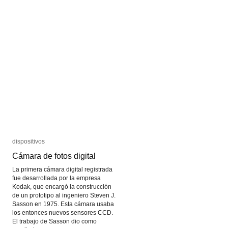
para
para
palomas
palomas
dispositivos
dispositivos
Cámara de fotos digital
Cámara de fotos digital
La primera cámara digital registrada
fue desarrollada por la empresa
Kodak, que encargó la construcción
de un prototipo al ingeniero Steven J.
Sasson en 1975. Esta cámara usaba
los entonces nuevos sensores CCD.
El trabajo de Sasson dio como