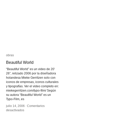
obras
obras
Beautiful World
Beautiful World
“Beautiful World” es un video de 20′
26”, relizado 2006 por la diseñadora
holandesa Mieke Gerritzen solo con
iconos de empresas, iconos culturales
y tipografías. Ver el video completo en:
miekegerritzen.com/typo-film/ Según
su autora “Beautiful World” es un
Typo-Film, es
julio 14, 2006
julio 14, 2006
/
/
Comentarios
Comentarios
en
en
desactivados
desactivados