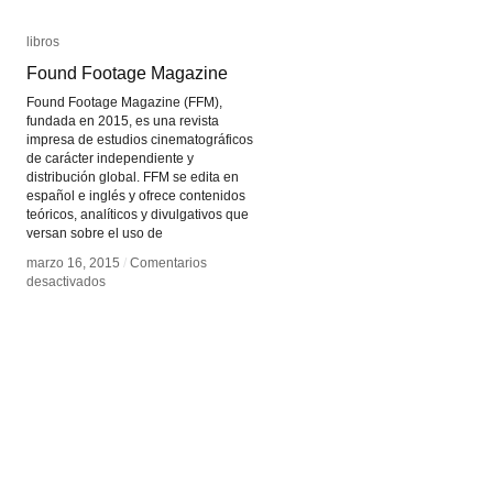
libros
libros
Found Footage Magazine
Found Footage Magazine
Found Footage Magazine (FFM),
fundada en 2015, es una revista
impresa de estudios cinematográficos
de carácter independiente y
distribución global. FFM se edita en
español e inglés y ofrece contenidos
teóricos, analíticos y divulgativos que
versan sobre el uso de
marzo 16, 2015
marzo 16, 2015
/
/
Comentarios
Comentarios
en
en
desactivados
desactivados
Found
Found
Footage
Footage
Magazine
Magazine