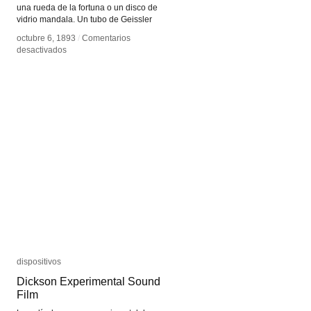
una rueda de la fortuna o un disco de
vidrio mandala. Un tubo de Geissler
octubre 6, 1893
octubre 6, 1893
/
/
Comentarios
Comentarios
en
en
desactivados
desactivados
Electrotachyscopio
Electrotachyscopio
dispositivos
dispositivos
Dickson Experimental Sound
Dickson Experimental Sound
Film
Film