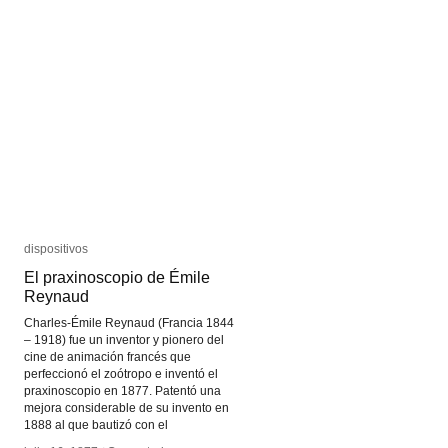
Beautiful
Beautiful
World
World
dispositivos
dispositivos
El praxinoscopio de Émile
El praxinoscopio de Émile
Reynaud
Reynaud
Charles-Émile Reynaud (Francia 1844
– 1918) fue un inventor y pionero del
cine de animación francés que
perfeccionó el zoótropo e inventó el
praxinoscopio en 1877. Patentó una
mejora considerable de su invento en
1888 al que bautizó con el