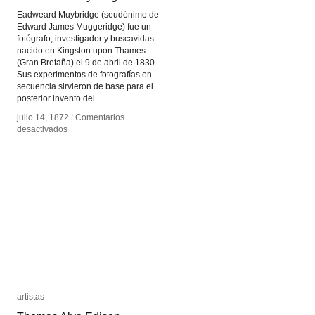
Eadweard Muybridge (seudónimo de
Edward James Muggeridge) fue un
fotógrafo, investigador y buscavidas
nacido en Kingston upon Thames
(Gran Bretaña) el 9 de abril de 1830.
Sus experimentos de fotografías en
secuencia sirvieron de base para el
posterior invento del
julio 14, 1872
julio 14, 1872
/
/
Comentarios
Comentarios
en
en
desactivados
desactivados
Eadweard
Eadweard
Muybridge
Muybridge
artistas
artistas