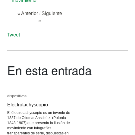
movimiento
« Anterior
/
Siguiente
»
Tweet
En esta entrada
dispositivos
dispositivos
Electrotachyscopio
Electrotachyscopio
El électrotachyscopio es un invento de
1887 de Ottomar Anschütz (Polonia
1848-1907) que presenta la ilusión de
movimiento con fotografías
transparentes de serie, dispuestas en