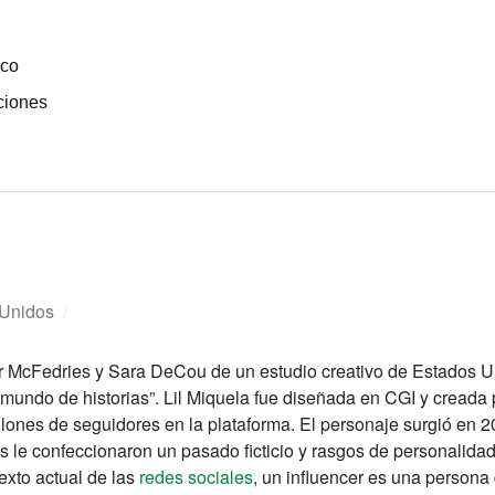
ico
ciones
 Unidos
/
or McFedries y Sara DeCou de un estudio creativo de Estados U
n mundo de historias”. Lil Miquela fue diseñada en CGI y creada
llones de seguidores en la plataforma. El personaje surgió en 2
s le confeccionaron un pasado ficticio y rasgos de personalidad
exto actual de las
redes sociales
, un influencer es una persona 