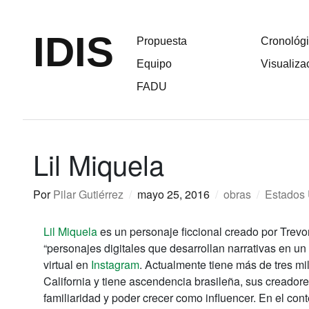
IDIS
Propuesta
Cronológ
Equipo
Visualiza
FADU
Lil Miquela
Por
Pilar Gutiérrez
/
mayo 25, 2016
/
obras
/
Estados
Lil Miquela
es un personaje ficcional creado por Trev
“personajes digitales que desarrollan narrativas en u
virtual en
Instagram
. Actualmente tiene más de tres mi
California y tiene ascendencia brasileña, sus creadore
familiaridad y poder crecer como influencer. En el cont