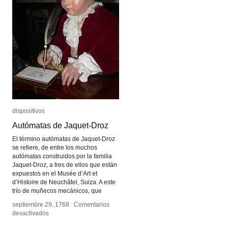
dispositivos
dispositivos
Autómatas de Jaquet-Droz
Autómatas de Jaquet-Droz
El término autómatas de Jaquet-Droz
se refiere, de entre los muchos
autómatas construidos por la familia
Jaquet-Droz, a tres de ellos que están
expuestos en el Musée d’Art et
d’Histoire de Neuchâtel, Suiza. A este
trío de muñecos mecánicos, que
septiembre 29, 1768
septiembre 29, 1768
/
/
Comentarios
Comentarios
en
en
desactivados
desactivados
Autómatas
Autómatas