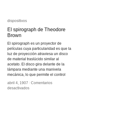
dispositivos
dispositivos
El spirograph de Theodore
El spirograph de Theodore
Brown
Brown
El spirograph es un proyector de
películas cuya particularidad es que la
luz de proyección atraviesa un disco
de material traslúcido similar al
acetato. El disco gira delante de la
lámpara mediante una manivela
mecánica, lo que permite el control
abril 4, 1907
abril 4, 1907
/
/
Comentarios
Comentarios
en
en
desactivados
desactivados
El
El
spirograph
spirograph
de
de
Theodore
Theodore
Brown
Brown