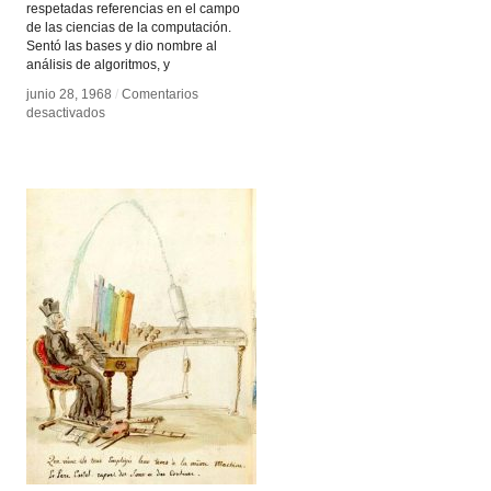
respetadas referencias en el campo
de las ciencias de la computación.
Sentó las bases y dio nombre al
análisis de algoritmos, y
junio 28, 1968
junio 28, 1968
/
/
Comentarios
Comentarios
en
en
desactivados
desactivados
El
El
arte
arte
de
de
programar
programar
ordenadores
ordenadores