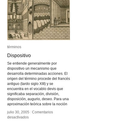
términos
términos
Dispositivo
Dispositivo
Se entiende generalmente por
dispositivo un mecanismo que
desarrolla determinadas acciones. El
origen del término procede del francés
antiguo (tardo siglo XIII) y se
encuentra en el vocablo devis que
significaba separación, división,
disposición, augurio, deseo. Para una
aproximación teórica sobre la noción
julio 30, 2005
julio 30, 2005
/
/
Comentarios
Comentarios
en
en
desactivados
desactivados
Dispositivo
Dispositivo