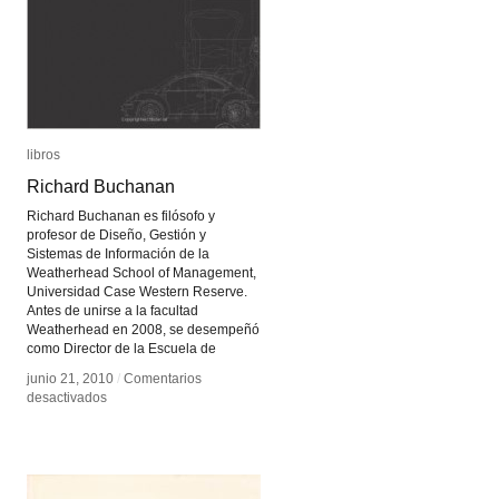
libros
libros
Richard Buchanan
Richard Buchanan
Richard Buchanan es filósofo y
profesor de Diseño, Gestión y
Sistemas de Información de la
Weatherhead School of Management,
Universidad Case Western Reserve.
Antes de unirse a la facultad
Weatherhead en 2008, se desempeñó
como Director de la Escuela de
junio 21, 2010
junio 21, 2010
/
/
Comentarios
Comentarios
en
en
desactivados
desactivados
Richard
Richard
Buchanan
Buchanan