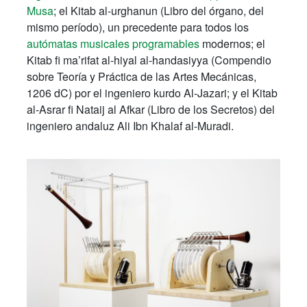
Musa
; el Kitab al-urghanun (Libro del órgano, del
mismo período), un precedente para todos los
autómatas musicales programables
modernos; el
Kitab fi ma’rifat al-hiyal al-handasiyya (Compendio
sobre Teoría y Práctica de las Artes Mecánicas,
1206 dC) por el ingeniero kurdo Al-Jazari; y el Kitab
al-Asrar fi Nataij al Afkar (Libro de los Secretos) del
ingeniero andaluz Ali Ibn Khalaf al-Muradi.