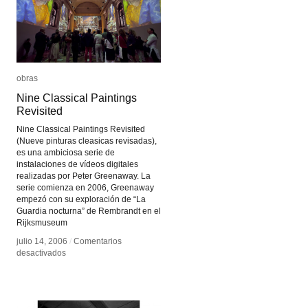
obras
obras
Nine Classical Paintings
Nine Classical Paintings
Revisited
Revisited
Nine Classical Paintings Revisited
(Nueve pinturas cleasicas revisadas),
es una ambiciosa serie de
instalaciones de vídeos digitales
realizadas por Peter Greenaway. La
serie comienza en 2006, Greenaway
empezó con su exploración de “La
Guardia nocturna” de Rembrandt en el
Rijksmuseum
julio 14, 2006
julio 14, 2006
/
/
Comentarios
Comentarios
en
en
desactivados
desactivados
Nine
Nine
Classical
Classical
Paintings
Paintings
Revisited
Revisited