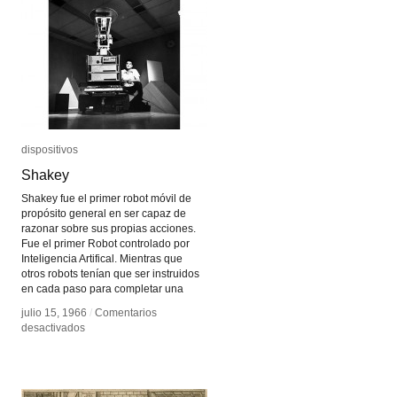
dispositivos
dispositivos
Shakey
Shakey
Shakey fue el primer robot móvil de
propósito general en ser capaz de
razonar sobre sus propias acciones.
Fue el primer Robot controlado por
Inteligencia Artifical. Mientras que
otros robots tenían que ser instruidos
en cada paso para completar una
julio 15, 1966
julio 15, 1966
/
/
Comentarios
Comentarios
en
en
desactivados
desactivados
Shakey
Shakey