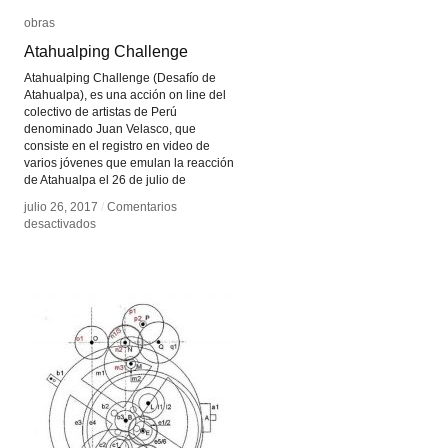
obras
obras
Atahualping Challenge
Atahualping Challenge
Atahualping Challenge (Desafío de
Atahualpa), es una acción on line del
colectivo de artistas de Perú
denominado Juan Velasco, que
consiste en el registro en video de
varios jóvenes que emulan la reacción
de Atahualpa el 26 de julio de
julio 26, 2017
julio 26, 2017
/
/
Comentarios
Comentarios
en
en
desactivados
desactivados
Atahualping
Atahualping
Challenge
Challenge