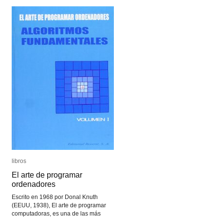
libros
libros
El arte de programar
El arte de programar
ordenadores
ordenadores
Escrito en 1968 por Donal Knuth
(EEUU, 1938), El arte de programar
computadoras, es una de las más