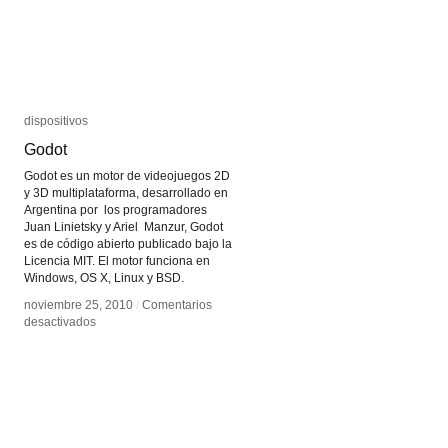
dispositivos
dispositivos
Godot
Godot
Godot es un motor de videojuegos 2D
y 3D multiplataforma, desarrollado en
Argentina por los programadores
Juan Linietsky y Ariel Manzur, Godot
es de código abierto publicado bajo la
Licencia MIT. El motor funciona en
Windows, OS X, Linux y BSD.
noviembre 25, 2010
noviembre 25, 2010
/
/
Comentarios
Comentarios
en
en
desactivados
desactivados
Godot
Godot