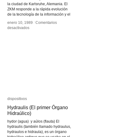
la ciudad de Karlsruhe, Alemania. El
ZKM responde a la rápida evolución
de la tecnología de la información y el
enero 10, 1989
enero 10, 1989
/
/
Comentarios
Comentarios
en
en
desactivados
desactivados
ZKM
ZKM
dispositivos
dispositivos
Hydraulis (El primer Órgano
Hydraulis (El primer Órgano
Hidraúlico)
Hidraúlico)
hydor (agua) y aúlos (flauta) El
hydraulis (también llamado hydraulus,
hydraulos e hidraula), es un órgano
hidraúlico antiguo que se usaba en el