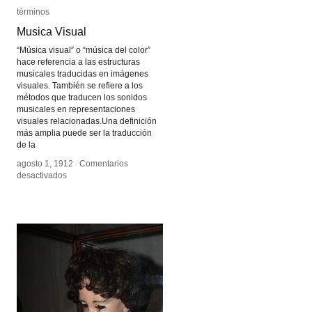
términos
términos
Musica Visual
Musica Visual
“Música visual” o “música del color”
hace referencia a las estructuras
musicales traducidas en imágenes
visuales. También se refiere a los
métodos que traducen los sonidos
musicales en representaciones
visuales relacionadas.Una definición
más amplia puede ser la traducción
de la
agosto 1, 1912
agosto 1, 1912
/
/
Comentarios
Comentarios
en
en
desactivados
desactivados
Musica
Musica
Visual
Visual