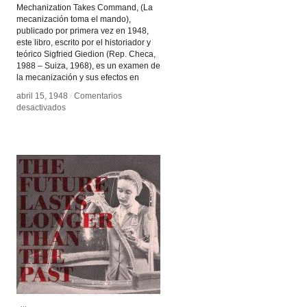
Mechanization Takes Command, (La
mecanización toma el mando),
publicado por primera vez en 1948,
este libro, escrito por el historiador y
teórico Sigfried Giedion (Rep. Checa,
1988 – Suiza, 1968), es un examen de
la mecanización y sus efectos en
abril 15, 1948
abril 15, 1948
/
/
Comentarios
Comentarios
en
en
desactivados
desactivados
Mechanization
Mechanization
Takes
Takes
Command
Command