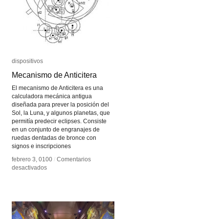
dispositivos
dispositivos
Mecanismo de Anticitera
Mecanismo de Anticitera
El mecanismo de Anticitera es una
calculadora mecánica antigua
diseñada para prever la posición del
Sol, la Luna, y algunos planetas, que
permitía predecir eclipses. Consiste
en un conjunto de engranajes de
ruedas dentadas de bronce con
signos e inscripciones
febrero 3, 0100
febrero 3, 0100
/
/
Comentarios
Comentarios
en
en
desactivados
desactivados
Mecanismo
Mecanismo
de
de
Anticitera
Anticitera