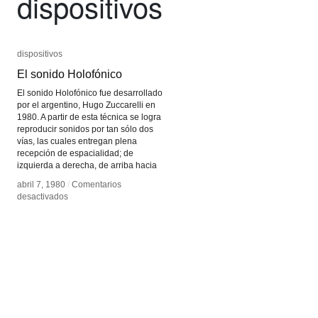
dispositivos
dispositivos
dispositivos
El sonido Holofónico
El sonido Holofónico
El sonido Holofónico fue desarrollado
por el argentino, Hugo Zuccarelli en
1980. A partir de esta técnica se logra
reproducir sonidos por tan sólo dos
vías, las cuales entregan plena
recepción de espacialidad; de
izquierda a derecha, de arriba hacia
abril 7, 1980
abril 7, 1980
/
/
Comentarios
Comentarios
en
en
desactivados
desactivados
El
El
sonido
sonido
Holofónico
Holofónico