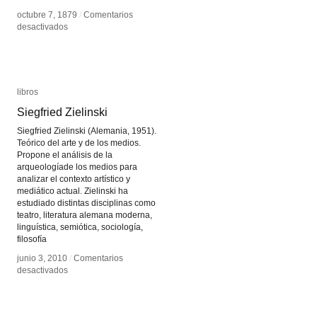
octubre 7, 1879
octubre 7, 1879
/
/
Comentarios
Comentarios
en
en
desactivados
desactivados
Pictograma
Pictograma
libros
libros
Siegfried Zielinski
Siegfried Zielinski
Siegfried Zielinski (Alemania, 1951).
Teórico del arte y de los medios.
Propone el análisis de la
arqueologíade los medios para
analizar el contexto artístico y
mediático actual. Zielinski ha
estudiado distintas disciplinas como
teatro, literatura alemana moderna,
linguística, semiótica, sociología,
filosofía
junio 3, 2010
junio 3, 2010
/
/
Comentarios
Comentarios
en
en
desactivados
desactivados
Siegfried
Siegfried
Zielinski
Zielinski