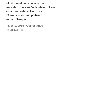
Introduciendo un concepto de
velocidad que Paul Virilio desarrollará
años mas tarde, el título dice
“Operación en Tiempo Real”. El
término “tiempo
marzo 1, 1956
marzo 1, 1956
/
/
Comentarios
Comentarios
en
en
desactivados
desactivados
Tiempo
Tiempo
Real
Real