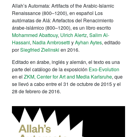
Allah’s Automata: Artifacts of the Arabic-Islamic
Renaissance (800–1200), en español Los
autómatas de Alá: Artefactos del Renacimiento
árabe-islámico (800–1200), es un libro escrito
Mohammed Abattouy
,
Ulrich Alertz
,
Salim Al-
Hassani
,
Nadia Ambrosetti
y
Ayhan Aytes
,
editado
por
Siegfried Zielinski
en 2016.
Editado en árabe, inglés y alemán, el texto es una
parte del catálogo de la exposición
Exo-Evolution
en el
ZKM, Center for Art and Media Karlsruhe
, que
se llevó a cabo entre el 31 de octubre de 2015 y el
28 de febrero de 2016.