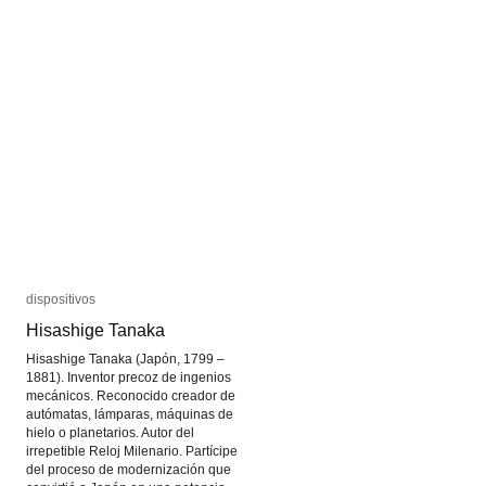
dispositivos
dispositivos
Hisashige Tanaka
Hisashige Tanaka
Hisashige Tanaka (Japón, 1799 –
1881). Inventor precoz de ingenios
mecánicos. Reconocido creador de
autómatas, lámparas, máquinas de
hielo o planetarios. Autor del
irrepetible Reloj Milenario. Partícipe
del proceso de modernización que