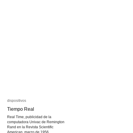
dispositivos
dispositivos
Tiempo Real
Tiempo Real
Real Time, publicidad de la
computadora Univac de Remington
Rand en la Revista Scientific
American, marzo de 1956.