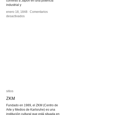
convirtió a Japón en una potencia
industrial y
enero 18, 1848
enero 18, 1848
/
/
Comentarios
Comentarios
en
en
desactivados
desactivados
Hisashige
Hisashige
Tanaka
Tanaka
sitios
sitios
ZKM
ZKM
Fundado en 1989, el ZKM (Centro de
Arte y Medios de Karlsruhe) es una
institución cultural que está situada en