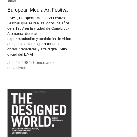
sitios
sitios
European Media Art Festival
European Media Art Festival
EMAF, European Media Art Festival
Festival que se realiza todos los años
dels 1987 en la ciudad de Osnabrück,
Alemania, dedicado a la
experimentación y exhibición de video
arte, instalaciones, performances,
obras interactivas y arte digital. Sitio
oficial del EMAF:
abril 14, 1987
abril 14, 1987
/
/
Comentarios
Comentarios
en
en
desactivados
desactivados
European
European
Media
Media
Art
Art
Festival
Festival