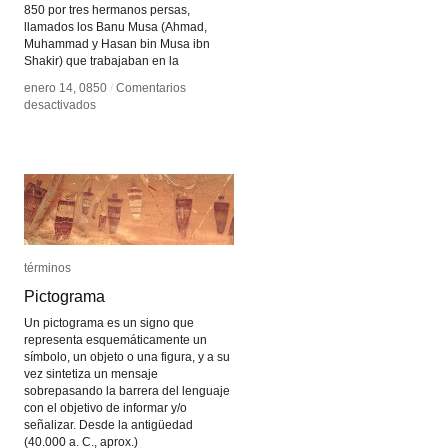
850 por tres hermanos persas,
llamados los Banu Musa (Ahmad,
Muhammad y Hasan bin Musa ibn
Shakir) que trabajaban en la
enero 14, 0850
enero 14, 0850
/
/
Comentarios
Comentarios
en
en
desactivados
desactivados
Libro
Libro
de
de
Mecanismos
Mecanismos
Ingeniosos
Ingeniosos
términos
términos
Pictograma
Pictograma
Un pictograma es un signo que
representa esquemáticamente un
símbolo, un objeto o una figura, y a su
vez sintetiza un mensaje
sobrepasando la barrera del lenguaje
con el objetivo de informar y/o
señalizar. Desde la antigüedad
(40.000 a. C., aprox.)