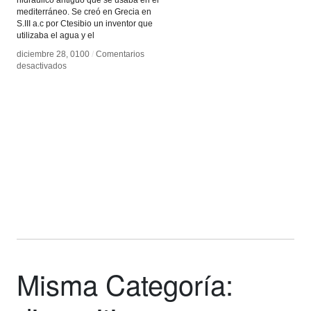
mediterráneo. Se creó en Grecia en
S.III a.c por Ctesibio un inventor que
utilizaba el agua y el
diciembre 28, 0100
diciembre 28, 0100
/
/
Comentarios
Comentarios
en
en
desactivados
desactivados
Hydraulis
Hydraulis
(El
(El
primer
primer
Órgano
Órgano
Hidraúlico)
Hidraúlico)
Misma Categoría: