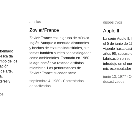
artistas
artistas
dispositivos
dispositivos
Zoviet*France
Zoviet*France
Apple II
Apple II
Zoviet*France es un grupo de música
La serie Apple II
Inglés. Aunque a menudo disonantes
el 5 de junio de 
y hechos de texturas industriales, sus
vigente hasta casi
 formado
temas también suelen ser catalogados
años 90, supuso el
cesca da
como ambientales. Formada en 1980
fabricación en se
ampo de los
la agrupación va rotando distintos
introdujo en el m
ación
miembros. Las performances de
microcomputador
de arte,
Zoviet *France suceden tanto
a,
junio 13, 1977
junio 13, 1977
/
/
C
C
septiembre 4, 1980
septiembre 4, 1980
/
/
Comentarios
Comentarios
teres y
en
en
desactivados
desactivados
en
en
desactivados
desactivados
Appl
Appl
Zoviet*France
Zoviet*France
II
II
os
os