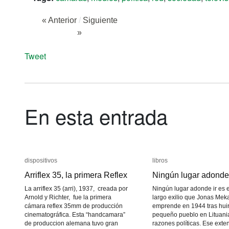
« Anterior
/
Siguiente
»
Tweet
En esta entrada
dispositivos
dispositivos
libros
libros
Arriflex 35, la primera Reflex
Arriflex 35, la primera Reflex
Ningún lugar adonde 
Ningún lugar adonde 
La arriflex 35 (arri), 1937, creada por
Ningún lugar adonde ir es e
Arnold y Richter, fue la primera
largo exilio que Jonas Mek
cámara reflex 35mm de producción
emprende en 1944 tras huir
cinematográfica. Esta “handcamara”
pequeño pueblo en Lituani
de produccion alemana tuvo gran
razones políticas. Ese exte