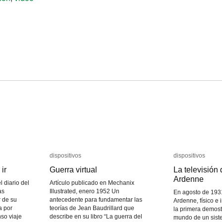
dispositivos
dispositivos
dispositivos
dispositivos
ir
ir
Guerra virtual
Guerra virtual
La televisión
La televisión
Ardenne
Ardenne
l diario del
Artículo publicado en Mechanix
as
Illustrated, enero 1952 Un
En agosto de 193
 de su
antecedente para fundamentar las
Ardenne, físico e 
a por
teorías de Jean Baudrillard que
la primera demost
nso viaje
describe en su libro “La guerra del
mundo de un siste