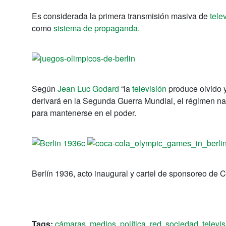
Es considerada la primera transmisión masiva de
tele
como
sistema de propaganda.
Según
Jean Luc Godard
“la
televisión
produce olvido y
derivará en la Segunda Guerra Mundial, el régimen na
para mantenerse en el poder.
Berlín 1936, acto inaugural y cartel de sponsoreo de 
Tags:
cámaras
,
medios
,
política
,
red
,
sociedad
,
televi