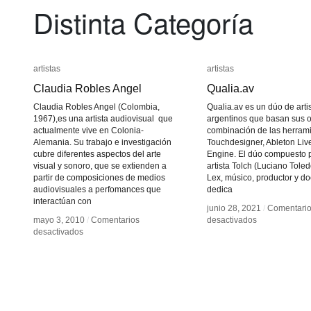
Distinta Categoría
artistas
artistas
artistas
artistas
Claudia Robles Angel
Claudia Robles Angel
Qualia.av
Qualia.av
Claudia Robles Angel (Colombia,
Qualia.av es un dúo de arti
1967),es una artista audiovisual que
argentinos que basan sus o
actualmente vive en Colonia-
combinación de las herram
Alemania. Su trabajo e investigación
Touchdesigner, Ableton Liv
cubre diferentes aspectos del arte
Engine. El dúo compuesto p
visual y sonoro, que se extienden a
artista Tolch (Luciano Toled
partir de composiciones de medios
Lex, músico, productor y do
audiovisuales a perfomances que
dedica
interactúan con
junio 28, 2021
junio 28, 2021
/
/
Comentari
Comentari
en
en
mayo 3, 2010
mayo 3, 2010
/
/
Comentarios
Comentarios
desactivados
desactivados
en
en
Qualia.av
Qualia.av
desactivados
desactivados
Claudia
Claudia
Robles
Robles
Angel
Angel