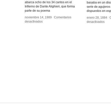
abarca ocho de los 34 cantos en el
basaba en un dis
Infierno de Dante Alighieri, que forma
serie de agujeros
parte de su poema
dispuestos en espi
noviembre 14, 1989
noviembre 14, 1989
/
/
Comentarios
Comentarios
enero 28, 1884
enero 28, 1884
/
/
en
en
desactivados
desactivados
en
en
desactivados
desactivados
A
A
Tele
Tele
TV
TV
mecá
mecá
Dante
Dante