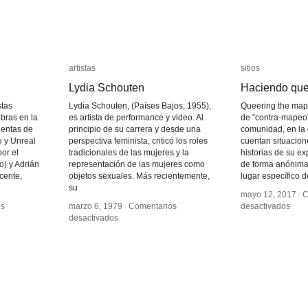
artistas
artistas
sitios
sitios
Lydia Schouten
Lydia Schouten
Haciendo que
Haciendo que
stas
Lydia Schouten, (Países Bajos, 1955),
Queering the map
bras en la
es artista de performance y video. Al
de “contra-mapeo”
ientas de
principio de su carrera y desde una
comunidad, en la 
e y Unreal
perspectiva feminista, criticó los roles
cuentan situacio
or el
tradicionales de las mujeres y la
historias de su e
o) y Adrián
representación de las mujeres como
de forma anónima 
cente,
objetos sexuales. Más recientemente,
lugar específico 
su
mayo 12, 2017
mayo 12, 2017
/
/
C
C
en
en
os
os
marzo 6, 1979
marzo 6, 1979
/
/
Comentarios
Comentarios
desactivados
desactivados
en
en
Haci
Haci
desactivados
desactivados
Lydia
Lydia
quee
quee
Schouten
Schouten
el
el
map
map