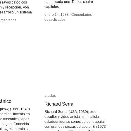
partes cada uno. De los cuatro
 rayos catódicos
capítulos,
ón y recepción. Von
sarrolló un sistema
enero 14, 1988
enero 14, 1988
/
/
Comentarios
Comentarios
en
en
desactivados
desactivados
mentarios
mentarios
Histoire(s)
Histoire(s)
du
du
Cinema
Cinema
isión
isión
red
red
nne
nne
artistas
artistas
cánico
cánico
Richard Serra
Richard Serra
ipkow, (1860-1940)
Richard Serra, (USA, 1939), es un
carriles, inventó en
escultor y video artista minimalista
ivo mecánico capaz
estadounidense conocido por trabajar
a imagen. Conocido
con grandes piezas de acero. En 1973
kow, el aparato se