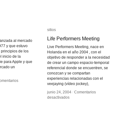
sitios
sitios
Life Performers Meeting
Life Performers Meeting
, lanzada al mercado
1977 y que estuvo
Live Performers Meeting, nace en
 principios de los
Holanda en el año 2004 , con el
 inicio de la
objetivo de responder a la necesidad
rie para Apple y que
de crear un campo espacio-temporal
ercado un
referencial donde se encuentren, se
conozcan y se compartan
experiencias relacionadas con el
omentarios
omentarios
veejaying (vídeo jockey),
e
e
junio 24, 2004
junio 24, 2004
/
/
Comentarios
Comentarios
en
en
desactivados
desactivados
Life
Life
Performers
Performers
Meeting
Meeting