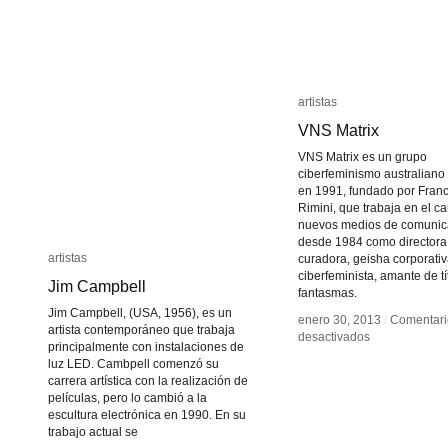
artistas
artistas
VNS Matrix
VNS Matrix
VNS Matrix es un grupo
ciberfeminismo australiano
en 1991, fundado por Fran
Rimini, que trabaja en el c
nuevos medios de comunic
desde 1984 como directora 
artistas
artistas
curadora, geisha corporativ
ciberfeminista, amante de tí
Jim Campbell
Jim Campbell
fantasmas.
Jim Campbell, (USA, 1956), es un
enero 30, 2013
enero 30, 2013
/
/
Comentari
Comentari
artista contemporáneo que trabaja
en
en
desactivados
desactivados
principalmente con instalaciones de
VNS
VNS
luz LED. Cambpell comenzó su
Matrix
Matrix
carrera artística con la realización de
películas, pero lo cambió a la
escultura electrónica en 1990. En su
trabajo actual se