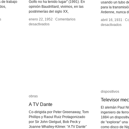
 de trabajo
Golfo no ha tenido lugar” (1991). En
usando un tubo de
dos,
opinión Baudrillard, vivimos, en las
para la transmisi
postrimerías del siglo XX,
Ardenne, nunca de
s
s
enero 22, 1952
enero 22, 1952
/
/
Comentarios
Comentarios
abril 16, 1931
abril 16, 1931
/
/
Co
Co
en
en
desactivados
desactivados
en
en
desactivados
desactivados
Guerra
Guerra
La
La
virtual
virtual
telev
telev
de
de
Manf
Manf
von
von
Arde
Arde
dispositivos
dispositivos
obras
obras
Televisor me
Televisor me
A TV Dante
A TV Dante
El alemán Paul N
Co-dirigida por Peter Greenaway, Tom
ingeniero de ferro
Phillips y Raoul Ruiz Protagonizado
1884 un disposit
por Sir John Gielgud, Bob Peck y
de “explorar” un
Joanne Whalley-Kilmer. “A TV Dante”
como disco de Nip