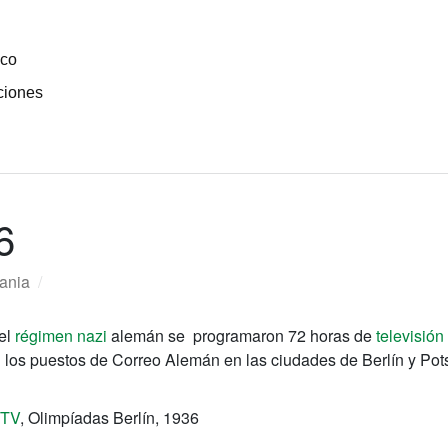
ico
ciones
6
ania
/
 el
régimen nazi
alemán se programaron 72 horas de
televisión
 los puestos de Correo Alemán en las ciudades de Berlín y Po
TV
, Olimpíadas Berlín, 1936