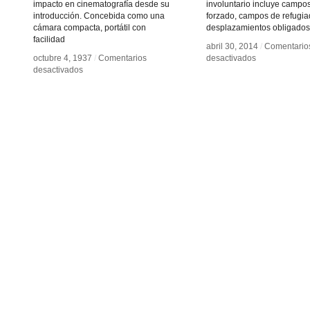
impacto en cinematografía desde su
involuntario incluye campos
introducción. Concebida como una
forzado, campos de refugia
cámara compacta, portátil con
desplazamientos obligados
facilidad
abril 30, 2014
abril 30, 2014
/
/
Comentario
Comentario
en
en
octubre 4, 1937
octubre 4, 1937
/
/
Comentarios
Comentarios
desactivados
desactivados
en
en
Ningún
Ningún
desactivados
desactivados
Arriflex
Arriflex
lugar
lugar
35,
35,
adonde
adonde
la
la
ir
ir
primera
primera
Reflex
Reflex