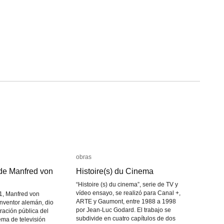
obras
obras
 de Manfred von
 de Manfred von
Histoire(s) du Cinema
Histoire(s) du Cinema
“Histoire (s) du cinema”, serie de TV y
vídeo ensayo, se realizó para Canal +,
1, Manfred von
ARTE y Gaumont, entre 1988 a 1998
inventor alemán, dio
por Jean-Luc Godard. El trabajo se
ración pública del
subdivide en cuatro capítulos de dos
ma de televisión