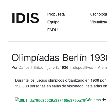
IDIS
Propuesta
Cronológ
Equipo
Visualiza
FADU
Olimpíadas Berlín 193
Por
Carlos Trilnick
/
julio 3, 1936
/
dispositivos
/
Alem
Durante los juegos olímpicos organizado en 1936 por
150.000 personas en salas de visionado instaladas en
Cámaras
de