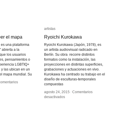
artistas
artistas
er el mapa
er el mapa
Ryoichi Kurokawa
Ryoichi Kurokawa
 es una plataforma
Ryoichi Kurokawa (Japón, 1978), es
 abierta a la
un artista audiovisual radicado en
que los usuarios
Berlín. Su obra recorre distintos
nes, pensamientos o
formatos como la instalación, las
xperiencia LGBTIQ+
proyecciones en distintas superficies,
y las ubican en un
grabaciones y actuaciones en vivo.
del mapa mundial. Su
Kurokawa ha centrado su trabajo en el
diseño de esculturas-temporales
omentarios
omentarios
compuestas
endo
endo
agosto 24, 2015
agosto 24, 2015
/
/
Comentarios
Comentarios
r
r
en
en
desactivados
desactivados
Ryoichi
Ryoichi
a
a
Kurokawa
Kurokawa