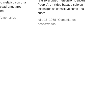
realizó el video “Television Delivers
co metálico con una
People”, un video basado solo en
 cuadrangulares
textos que se constituye como una
ral.
crítica
Comentarios
Comentarios
julio 16, 1968
julio 16, 1968
/
/
Comentarios
Comentarios
en
en
desactivados
desactivados
visor
visor
Richard
Richard
nico
nico
Serra
Serra