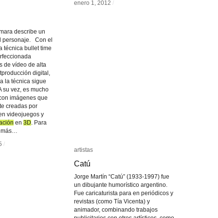
enero 1, 2012
enero 1, 2012
/
/
ámara describe un
l personaje. Con el
a técnica bullet time
erfeccionada
s de vídeo de alta
tproducción digital,
 la técnica sigue
A su vez, es mucho
 con imágenes que
te creadas por
en videojuegos y
ación
ación
en
3D
3D
. Para
s más…
5
5
/
/
artistas
artistas
Catú
Catú
Jorge Martín “Catú” (1933-1997) fue
un dibujante humorístico argentino.
Fue caricaturista para en periódicos y
revistas (como Tía Vicenta) y
animador, combinando trabajos