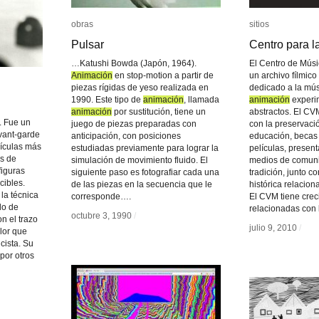
obras
obras
sitios
sitios
Pulsar
Pulsar
Centro para l
Centro para l
…Katushi Bowda (Japón, 1964).
El Centro de Músi
Animación
Animación
en stop-motion a partir de
un archivo fílmico 
piezas rígidas de yeso realizada en
dedicado a la músi
1990. Este tipo de
animación
animación
, llamada
animación
animación
experi
animación
animación
por sustitución, tiene un
abstractos. El C
. Fue un
juego de piezas preparadas con
con la preservaci
avant-garde
anticipación, con posiciones
educación, becas 
lículas más
estudiadas previamente para lograr la
películas, present
s de
simulación de movimiento fluido. El
medios de comuni
iguras
siguiente paso es fotografiar cada una
tradición, junto 
cibles.
de las piezas en la secuencia que le
histórica relacion
 la técnica
corresponde….
El CVM tiene crec
lo de
relacionadas con
octubre 3, 1990
octubre 3, 1990
/
/
n el trazo
julio 9, 2010
julio 9, 2010
/
/
olor que
icista. Su
por otros