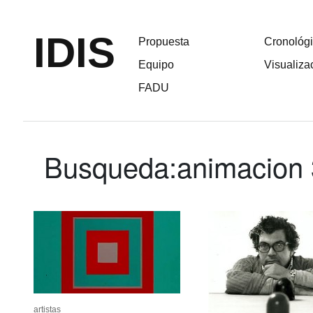
IDIS
Propuesta
Cronológ
Equipo
Visualiza
FADU
Busqueda:
animacion
artistas
artistas