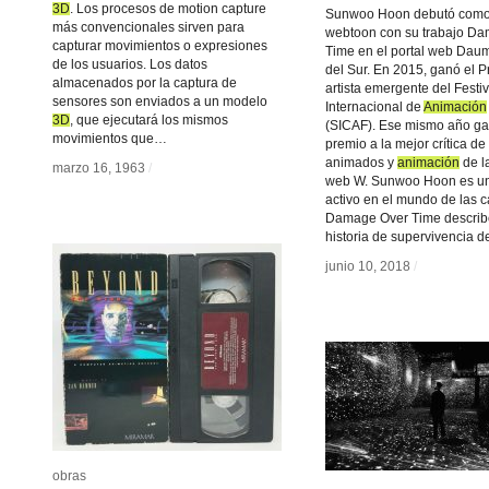
3D
3D
. Los procesos de motion capture
Sunwoo Hoon debutó como 
más convencionales sirven para
webtoon con su trabajo D
capturar movimientos o expresiones
Time en el portal web Dau
de los usuarios. Los datos
del Sur. En 2015, ganó el 
almacenados por la captura de
artista emergente del Festiv
sensores son enviados a un modelo
Internacional de
Animación
Animación
3D
3D
, que ejecutará los mismos
(SICAF). Ese mismo año ga
movimientos que…
premio a la mejor crítica de
animados y
animación
animación
de la
marzo 16, 1963
marzo 16, 1963
/
/
web W. Sunwoo Hoon es un 
activo en el mundo de las c
Damage Over Time describ
historia de supervivencia 
junio 10, 2018
junio 10, 2018
/
/
obras
obras