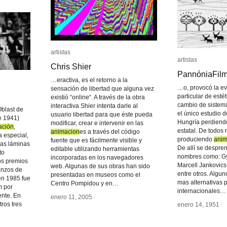
artistas
artistas
artistas
artistas
Chris Shier
Chris Shier
PannóniaFilm
PannóniaFilm
…eractiva, es el retorno a la
…o, provocó la ev
sensación de libertad que alguna vez
particular de esté
existió “online“. A través de la obra
cambio de sistema
interactiva Shier intenta darle al
Óblast de
el único estudio 
usuario libertad para que éste pueda
e 1941)
Hungría perdiendo
modificar, crear e intervenir en las
ación
ación
,
estatal. De todos
animacion
animacion
es a través del código
a especial,
produciendo
anim
anim
fuente que es fácilmente visible y
ias láminas
De allí se despr
editable utilizando herramientas
to
nombres como: Gy
incorporadas en los navegadores
os premios
Marcell Jankovics
web. Algunas de sus obras han sido
enzos de
entre otros. Algu
presentadas en museos como el
en 1985 fue
mas alternativas 
Centro Pompidou y en…
m por
internacionales…
ente. En
enero 11, 2005
enero 11, 2005
/
/
tros tres
enero 14, 1951
enero 14, 1951
/
/