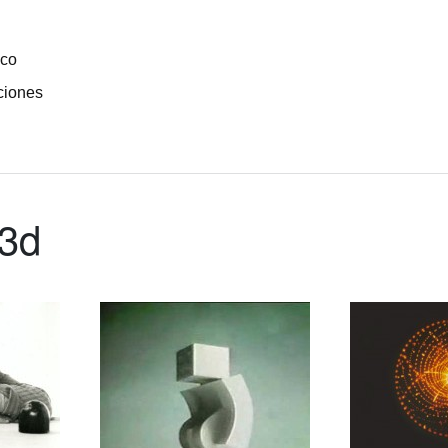
ico
ciones
 3d