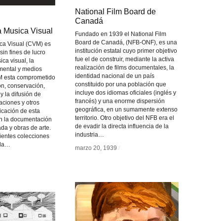
National Film Board de
National Film Board de
Canadá
Canadá
a Musica Visual
a Musica Visual
Fundado en 1939 el National Film
Board de Canadá, (NFB-ONF), es una
ca Visual (CVM) es
institución estatal cuyo primer objetivo
sin fines de lucro
fue el de construir, mediante la activa
ca visual, la
realización de films documentales, la
mental y medios
identidad nacional de un país
VM esta comprometido
constituido por una población que
ón, conservación,
incluye dos idiomas oficiales (inglés y
y la difusión de
francés) y una enorme dispersión
aciones y otros
geográfica, en un sumamente extenso
cación de esta
territorio. Otro objetivo del NFB era el
con la documentación
de evadir la directa influencia de la
ada y obras de arte.
industria…
ientes colecciones
 la…
marzo 20, 1939
marzo 20, 1939
/
/