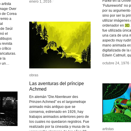
Parke en la Unive
enero 1, 2016
enero 1, 2016
/
/
artista
‘Futureworld’ no p
amage Over
por su argumento 
m de Corea
sino por ser la pr
Premio a
utilizar imágenes
al
ordenador en
3D
3D
de Seúl
fue utilizada úni
nó el
una cara de una 
 dibujos
aspecto muy rudim
 revista
mano animada era
crítico
digitalizada de l
aricaturas.
Edwin Catmull, q
e la
octubre 24, 1976
octubre 24, 1976
/
/
de un…
obras
obras
Las aventuras del príncipe
Las aventuras del príncipe
Achmed
Achmed
En alemán “Die Abenteuer des
Prinzen Achmed” es el largometraje
animado más antiguo que se
conserva, estrenado en 1926, hay
trabajos animados anteriores pero de
los cuales no quedaron registros. Fue
realizado por la cineasta y musa de la
artistas
artistas