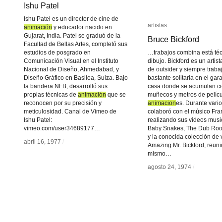
Ishu Patel
Ishu Patel
Ishu Patel es un director de cine de
artistas
artistas
animación
animación
y educador nacido en
Gujarat, India. Patel se graduó de la
Bruce Bickford
Bruce Bickford
Facultad de Bellas Artes, completó sus
estudios de posgrado en
…trabajos combina está téc
Comunicación Visual en el Instituto
dibujo. Bickford es un artis
Nacional de Diseño, Ahmedabad, y
de outsider y siempre traba
Diseño Gráfico en Basilea, Suiza. Bajo
bastante solitaria en el gar
la bandera NFB, desarrolló sus
casa donde se acumulan ci
propias técnicas de
animación
animación
que se
muñecos y metros de pelícu
reconocen por su precisión y
animacion
animacion
es. Durante vari
meticulosidad. Canal de Vimeo de
colaboró con el músico Fr
Ishu Patel:
realizando sus videos mus
vimeo.com/user34689177…
Baby Snakes, The Dub Roo
y la conocida colección de
abril 16, 1977
abril 16, 1977
/
/
Amazing Mr. Bickford, reuni
mismo…
agosto 24, 1974
agosto 24, 1974
/
/