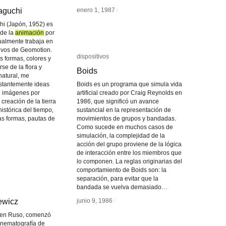
aguchi
aguchi
enero 1, 1987
enero 1, 1987
/
/
hi (Japón, 1952) es
 de la
animación
animación
por
ualmente trabaja en
tivos de Geomotion.
dispositivos
dispositivos
s formas, colores y
e de la flora y
Boids
Boids
natural, me
stantemente ideas
Boids es un programa que simula vida
e imágenes por
artificial creado por Craig Reynolds en
creación de la tierra
1986, que significó un avance
istórica del tiempo,
sustancial en la representación de
s formas, pautas de
movimientos de grupos y bandadas.
Como sucede en muchos casos de
simulación, la complejidad de la
acción del grupo proviene de la lógica
de interacción entre los miembros que
lo componen. La reglas originarias del
comportamiento de Boids son: la
separación, para evitar que la
bandada se vuelva demasiado…
ewicz
ewicz
junio 9, 1986
junio 9, 1986
/
/
igen Ruso, comenzó
inematografía de