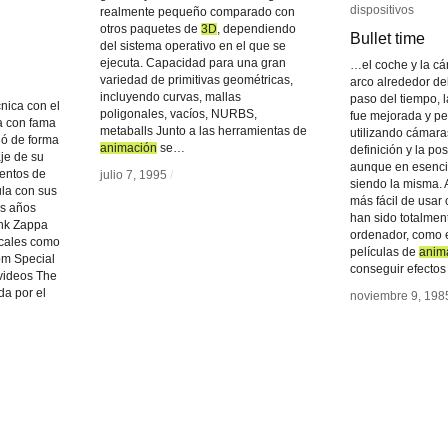
dispositivos
dispositivos
realmente pequeño comparado con
otros paquetes de
3D
3D
, dependiendo
Bullet time
Bullet time
del sistema operativo en el que se
ejecuta. Capacidad para una gran
…el coche y la c
variedad de primitivas geométricas,
arco alrededor de
incluyendo curvas, mallas
paso del tiempo, l
nica con el
poligonales, vacíos, NURBS,
fue mejorada y p
ta con fama
metaballs Junto a las herramientas de
utilizando cámara
jó de forma
animación
animación
se…
definición y la pos
aje de su
aunque en esencia
entos de
julio 7, 1995
julio 7, 1995
/
/
siendo la misma. 
la con sus
más fácil de usar
os años
han sido totalmen
ank Zappa
ordenador, como 
icales como
películas de
anim
anim
m Special
conseguir efecto
 videos The
da por el
noviembre 9, 198
noviembre 9, 198