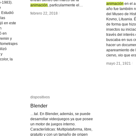
entran dentro del marco de la
6-1983).
animación
animación
en el a
animación
animación
, particularmente el…
e
año fue también 
. Estudió
febrero 22, 2018
febrero 22, 2018
/
/
del Museo de Hist
 las
Kovno, Lituania. 
jó en este
de forma que hizo 
n
insectos su inicia
jó en
través del interés
remin y
buscaba en sus cr
rtometrajes
hacer un documen
ilizó
apareamiento de 
 y
ciervo, vio que e
olor, la
mayo 21, 1921
mayo 21, 1921
/
/
dispositivos
dispositivos
Blender
Blender
…tal. En Blender, además, se puede
desarrollar videojuegos ya que posee
un motor de juegos interno.
Características: Multiplataforma, libre,
gratuito y con un tamaño de origen