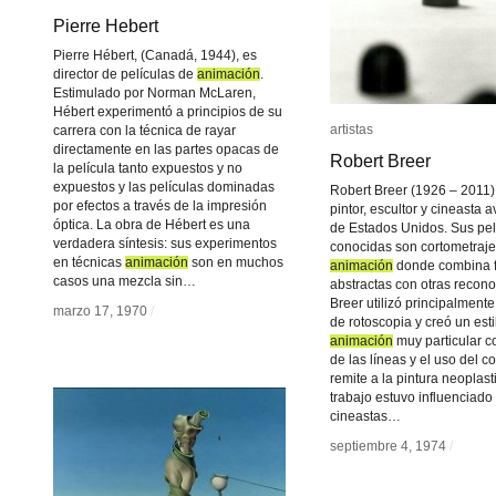
Pierre Hebert
Pierre Hebert
Pierre Hébert, (Canadá, 1944), es
director de películas de
animación
animación
.
Estimulado por Norman McLaren,
Hébert experimentó a principios de su
artistas
artistas
carrera con la técnica de rayar
directamente en las partes opacas de
Robert Breer
Robert Breer
la película tanto expuestos y no
expuestos y las películas dominadas
Robert Breer (1926 – 2011)
por efectos a través de la impresión
pintor, escultor y cineasta 
óptica. La obra de Hébert es una
de Estados Unidos. Sus pe
verdadera síntesis: sus experimentos
conocidas son cortometraje
en técnicas
animación
animación
son en muchos
animación
animación
donde combina f
casos una mezcla sin…
abstractas con otras recono
Breer utilizó principalmente
marzo 17, 1970
marzo 17, 1970
/
/
de rotoscopia y creó un esti
animación
animación
muy particular co
de las líneas y el uso del c
remite a la pintura neoplast
trabajo estuvo influenciado 
cineastas…
septiembre 4, 1974
septiembre 4, 1974
/
/