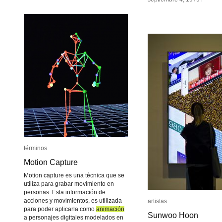
términos
términos
Motion Capture
Motion Capture
Motion capture es una técnica que se
utiliza para grabar movimiento en
personas. Esta información de
acciones y movimientos, es utilizada
artistas
artistas
para poder aplicarla como
animación
animación
Sunwoo Hoon
Sunwoo Hoon
a personajes digitales modelados en