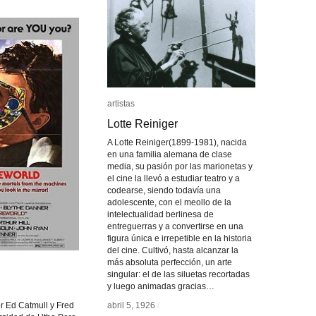
artistas
artistas
Lotte Reiniger
Lotte Reiniger
A Lotte Reiniger(1899-1981), nacida
en una familia alemana de clase
media, su pasión por las marionetas y
el cine la llevó a estudiar teatro y a
codearse, siendo todavía una
adolescente, con el meollo de la
intelectualidad berlinesa de
entreguerras y a convertirse en una
figura única e irrepetible en la historia
del cine. Cultivó, hasta alcanzar la
más absoluta perfección, un arte
singular: el de las siluetas recortadas
y luego animadas gracias…
r Ed Catmull y Fred
abril 5, 1926
abril 5, 1926
/
/