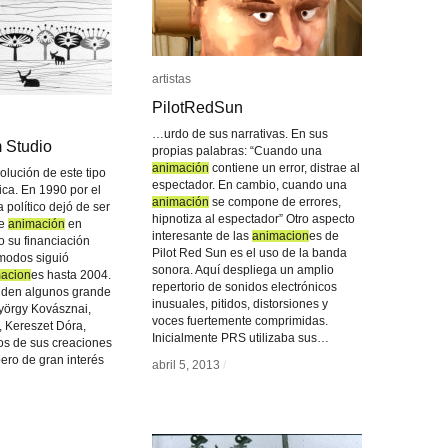
artistas
artistas
PilotRedSun
PilotRedSun
…urdo de sus narrativas. En sus
 Studio
 Studio
propias palabras: “Cuando una
animación
animación
contiene un error, distrae al
olución de este tipo
espectador. En cambio, cuando una
tica. En 1990 por el
animación
animación
se compone de errores,
 político dejó de ser
hipnotiza al espectador” Otro aspecto
de
animación
animación
en
interesante de las
animacion
animacion
es de
 su financiación
Pilot Red Sun es el uso de la banda
 modos siguió
sonora. Aquí despliega un amplio
acion
acion
es hasta 2004.
repertorio de sonidos electrónicos
enden algunos grande
inusuales, pitidos, distorsiones y
örgy Kovásznai,
voces fuertemente comprimidas.
, Kereszet Dóra,
Inicialmente PRS utilizaba sus…
nos de sus creaciones
pero de gran interés
abril 5, 2013
abril 5, 2013
/
/