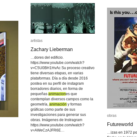
artistas
artistas
Zachary Lieberman
Zachary Lieberman
…dores del edificio.
https://www.youtube.com/watch?
v=C5U0BH1HvAc Su proceso creativo
tiene diversas etapas, en varias
plataformas. Día a día desde 2016
postea en su perfil de instagram
borradores diarios, en forma de
pequeñas
animacion
animacion
es que
contemplan diversos campos como la
geometría,
animación
animación
y formas
gráficas como parte de sus
investigaciones para generar sus
obras
obras
obras. Imágenes de Instragram
Futureworld
Futureworld
https://www.youtube.com/watch?
v=AWeCzAJFR6E…
…izas en 1972 po