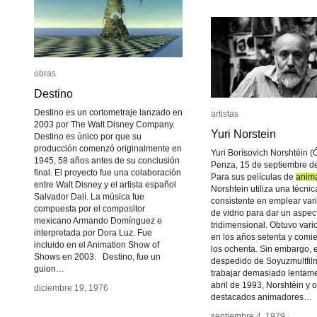
obras
obras
Destino
Destino
Destino es un cortometraje lanzado en
artistas
artistas
2003 por The Walt Disney Company.
Yuri Norstein
Yuri Norstein
Destino es único por que su
producción comenzó originalmente en
Yuri Borísovich Norshtéin (
1945, 58 años antes de su conclusión
Penza, 15 de septiembre d
final. El proyecto fue una colaboración
Para sus películas de
anim
anim
entre Walt Disney y el artista español
Norshtein utiliza una técnic
Salvador Dalí. La música fue
consistente en emplear var
compuesta por el compositor
de vidrio para dar un aspec
mexicano Armando Domínguez e
tridimensional. Obtuvo vari
interpretada por Dora Luz. Fue
en los años setenta y comi
incluido en el Animation Show of
los ochenta. Sin embargo, 
Shows en 2003. Destino, fue un
despedido de Soyuzmultfil
guion…
trabajar demasiado lentam
abril de 1993, Norshtéin y o
diciembre 19, 1976
diciembre 19, 1976
/
/
destacados animadores…
septiembre 4, 1979
septiembre 4, 1979
/
/