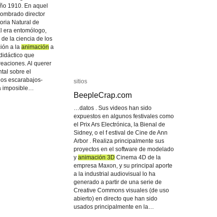
ño 1910. En aquel
nombrado director
oria Natural de
Él era entomólogo,
de la ciencia de los
ción a la
animación
animación
a
 didáctico que
eaciones. Al querer
tal sobre el
los escarabajos-
sitios
sitios
ra imposible…
BeepleCrap.com
BeepleCrap.com
…datos . Sus videos han sido
expuestos en algunos festivales como
el Prix Ars Electrónica, la Bienal de
Sidney, o el f estival de Cine de Ann
Arbor . Realiza principalmente sus
proyectos en el software de modelado
y
animación 3D
animación 3D
Cinema 4D de la
empresa Maxon, y su principal aporte
a la industrial audiovisual lo ha
generado a partir de una serie de
Creative Commons visuales (de uso
abierto) en directo que han sido
usados principalmente en la…