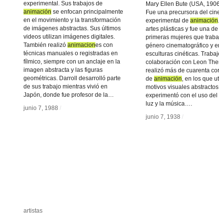
experimental. Sus trabajos de
Mary Ellen Bute (USA, 190
animación
animación
se enfocan principalmente
Fue una precursora del cin
en el movimiento y la transformación
experimental de
animación
animación
de imágenes abstractas. Sus últimos
artes plásticas y fue una de
videos utilizan imágenes digitales.
primeras mujeres que traba
También realizó
animacion
animacion
es con
género cinematográfico y e
técnicas manuales o registradas en
esculturas cinéticas. Traba
fílmico, siempre con un anclaje en la
colaboración con Leon The
imagen abstracta y las figuras
realizó más de cuarenta co
geométricas. Darroll desarrolló parte
de
animación
animación
, en los que ut
de sus trabajo mientras vivió en
motivos visuales abstractos
Japón, donde fue profesor de la…
experimentó con el uso del c
luz y la música….
junio 7, 1988
junio 7, 1988
/
/
junio 7, 1938
junio 7, 1938
/
/
artistas
artistas