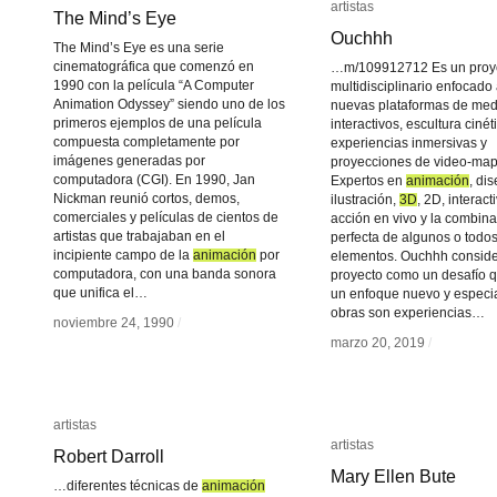
artistas
artistas
The Mind’s Eye
The Mind’s Eye
Ouchhh
Ouchhh
The Mind’s Eye es una serie
cinematográfica que comenzó en
…m/109912712 Es un proy
1990 con la película “A Computer
multidisciplinario enfocado 
Animation Odyssey” siendo uno de los
nuevas plataformas de med
primeros ejemplos de una película
interactivos, escultura cinét
compuesta completamente por
experiencias inmersivas y
imágenes generadas por
proyecciones de video-map
computadora (CGI). En 1990, Jan
Expertos en
animación
animación
, di
Nickman reunió cortos, demos,
ilustración,
3D
3D
, 2D, interact
comerciales y películas de cientos de
acción en vivo y la combin
artistas que trabajaban en el
perfecta de algunos o todos
incipiente campo de la
animación
animación
por
elementos. Ouchhh consid
computadora, con una banda sonora
proyecto como un desafío 
que unifica el…
un enfoque nuevo y especia
obras son experiencias…
noviembre 24, 1990
noviembre 24, 1990
/
/
marzo 20, 2019
marzo 20, 2019
/
/
artistas
artistas
artistas
artistas
Robert Darroll
Robert Darroll
Mary Ellen Bute
Mary Ellen Bute
…diferentes técnicas de
animación
animación