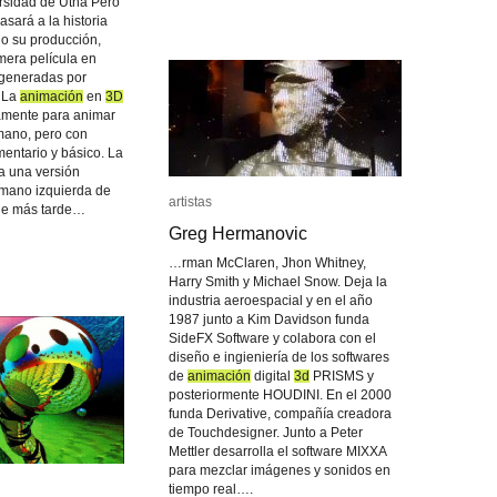
rsidad de Utha Pero
asará a la historia
o su producción,
imera película en
 generadas por
. La
animación
animación
en
3D
3D
camente para animar
mano, pero con
entario y básico. La
 una versión
a mano izquierda de
artistas
artistas
ue más tarde…
Greg Hermanovic
Greg Hermanovic
…rman McClaren, Jhon Whitney,
Harry Smith y Michael Snow. Deja la
industria aeroespacial y en el año
1987 junto a Kim Davidson funda
SideFX Software y colabora con el
diseño e ingieniería de los softwares
de
animación
animación
digital
3d
3d
PRISMS y
posteriormente HOUDINI. En el 2000
funda Derivative, compañía creadora
de Touchdesigner. Junto a Peter
Mettler desarrolla el software MIXXA
para mezclar imágenes y sonidos en
tiempo real….