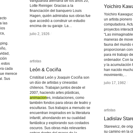
vanguardia alemana de los años 20,
Lotte Reiniger. Gracias a la
Yoichiro Kaw
Yoichiro Kaw
financiación del banquero Louis
Yoichiro Kawaguc
Hagen, quién admiraba sus obras fue
ecto
un artista pionero
que accedió a construir un estudio
a las
computadora. Act
encima de su garaje. La…
ios
proyectos interac
ica,
julio 2, 1926
julio 2, 1926
/
/
“Las inimaginable
maneras de movers
ping.
fauna del mundo 
seño,
proporcionan con
ividad,
para mi trabajo d
ación
ordenador. Con la 
artistas
artistas
 estos
y la acumulación h
era cada
León & Cociña
León & Cociña
han nacido mucha
que merece
movimiento,…
Cristóbal León y Joaquin Cociña son
l. Sus
un dúo de artistas y cineastas
julio 17, 1982
julio 17, 1982
/
/
chilenos. Trabajan juntos desde el
2007, haciendo artes plásticas,
animacion
animacion
es, instalaciones, como
también fondos para obras de teatro y
esculturas. Sus trabajos a menudo se
artistas
artistas
encuentran inspirados en la literatura
infantil, ahondando en su cualidad
Ladislav Star
Ladislav Star
fantástica y explorando sus costados
Starewicz, de or
oscuros. Sus obras más relevantes
su camino en la c