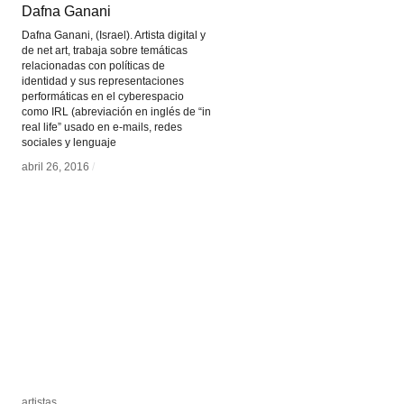
Dafna Ganani
Dafna Ganani
Dafna Ganani, (Israel). Artista digital y
de net art, trabaja sobre temáticas
relacionadas con políticas de
identidad y sus representaciones
performáticas en el cyberespacio
como IRL (abreviación en inglés de “in
real life” usado en e-mails, redes
sociales y lenguaje
abril 26, 2016
abril 26, 2016
/
/
artistas
artistas