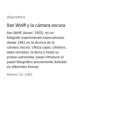
dispositivos
dispositivos
Ilan Wolff y la cámara oscura
Ilan Wolff y la cámara oscura
Ilan Wolff, (Israel, 1955), es un
fotógrafo experimental especializado
desde 1981 en la técnica de la
cámara oscura. Utiliza cajas, cilindros,
latas cerradas, la tierra y hasta su
propia camioneta, luego introduce el
papel fotográfico previamente doblado
en diferentes formas
febrero 10, 1981
febrero 10, 1981
/
/