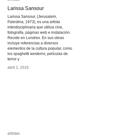
Larissa Sansour
Larissa Sansour
Larissa Sansour, (Jerusalem,
Palestina, 1973), es una artista
interdisciplinaria que utiliza cine,
fotografía, páginas web e instalación.
Recide en Londres. En sus obras
incluye referencias a diversos
elementos de la cultura popular, como
los spaghetti westerns, películas de
terror y
abril 2, 2016
abril 2, 2016
/
/
artistas
artistas