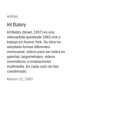
artistas
artistas
Irit Batsry
Irit Batsry
Irit Batsry (Israel, 1957) es una
videoartista quedesde 1983 vive y
trabaja en Nueva York. Su obra ha
adoptado formas diferentes:
monocanal, videos para ser vistos en
galerías; largometrajes, videos
cinemáticos; e instalaciones
multimedia. En cada caso se han
cuestionado,
febrero 22, 1983
febrero 22, 1983
/
/