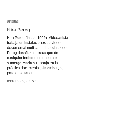
artistas
artistas
Nira Pereg
Nira Pereg
Nira Pereg (Israel, 1969). Videoartista,
trabaja en instalaciones de video
documental multicanal. Las obras de
Pereg desafían el status quo de
cualquier territorio en el que se
sumerge. Ancla su trabajo en la
práctica documental, sin embargo,
para desafiar el
febrero 28, 2015
febrero 28, 2015
/
/