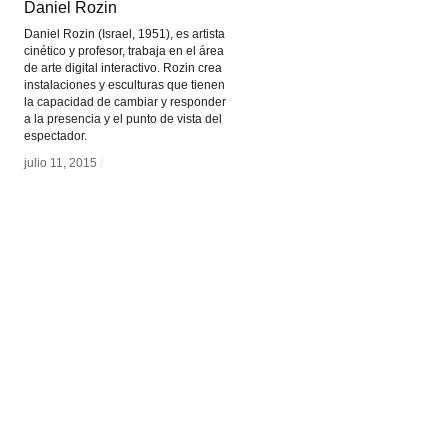
Daniel Rozin
Daniel Rozin
Daniel Rozin (Israel, 1951), es artista
cinético y profesor, trabaja en el área
de arte digital interactivo. Rozin crea
instalaciones y esculturas que tienen
la capacidad de cambiar y responder
a la presencia y el punto de vista del
espectador.
julio 11, 2015
julio 11, 2015
/
/