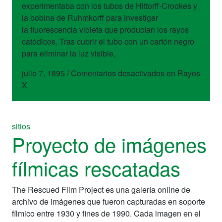
experimentaba con los tubos de Hittorff-Crookes y
la bobina de Ruhmkorff para investigar
la fluorescencia violeta que producían los rayos
catódicos. Tras cubrir el tubo con un cartón negro
para eliminar la luz visible,
julio 7, 1895
/
Comentarios desactivados
en Rayos
X
sitios
Proyecto de imágenes
fílmicas rescatadas
The Rescued Film Project es una galería online de
archivo de imágenes que fueron capturadas en soporte
fílmico entre 1930 y fines de 1990. Cada imagen en el