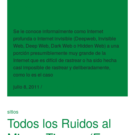
términos
Deep Web
Se le conoce informalmente como Internet
profunda o Internet invisible (Deepweb, Invisible
Web, Deep Web, Dark Web o Hidden Web) a una
porción presumiblemente muy grande de la
Internet que es difícil de rastrear o ha sido hecha
casi imposible de rastrear y deliberadamente,
como lo es el caso
julio 8, 2011
/
One Comment
sitios
Todos los Ruidos al