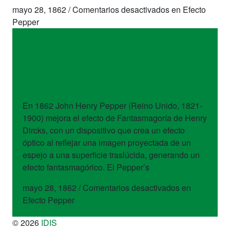
mayo 28, 1862
/
Comentarios desactivados
en Efecto
Pepper
dispositivos
Efecto Pepper
En 1862 John Henry Pepper (Reino Unido, 1821-
1900) mejora el efecto de Fantasmagoría de Henry
Dircks, con un dispositivo que crea un efecto
óptico al reflejar una imagen proyectada de un
espejo a una superficie traslúcida, generando un
efecto fantasmagórico. El Pepper’s
mayo 28, 1862
/
Comentarios desactivados
en
Efecto Pepper
© 2026
IDIS