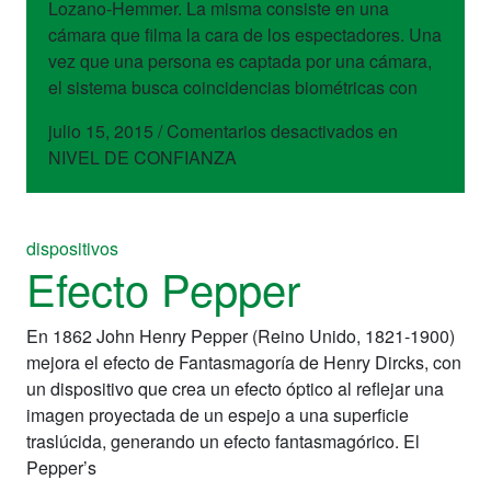
Lozano-Hemmer. La misma consiste en una
cámara que filma la cara de los espectadores. Una
vez que una persona es captada por una cámara,
el sistema busca coincidencias biométricas con
julio 15, 2015
/
Comentarios desactivados
en
NIVEL DE CONFIANZA
dispositivos
Efecto Pepper
En 1862 John Henry Pepper (Reino Unido, 1821-1900)
mejora el efecto de Fantasmagoría de Henry Dircks, con
un dispositivo que crea un efecto óptico al reflejar una
imagen proyectada de un espejo a una superficie
traslúcida, generando un efecto fantasmagórico. El
Pepper’s