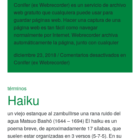
Conifer (ex Webrecorder) es un servicio de archivo
web gratuito que cualquiera puede usar para
guardar páginas web. Hacer una captura de una
página web es tan fácil como navegar
normalmente por Internet. Webrecorder archiva
automáticamente la página, junto con cualquier
diciembre 23, 2018
/
Comentarios desactivados
en
Conifer (ex Webrecorder)
términos
Haiku
un viejo estanque al zambullirse una rana ruido del
agua Matsuo Bashô (1644 – 1694) El haiku es un
poema breve, de aproximadamente 17 sílabas, que
suelen estar organizadas en 3 versos (5-7-5). En su