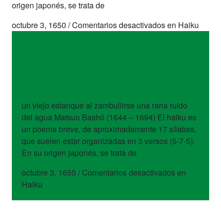
origen japonés, se trata de
octubre 3, 1650
/
Comentarios desactivados
en Haiku
términos
Haiku
un viejo estanque al zambullirse una rana ruido
del agua Matsuo Bashô (1644 – 1694) El haiku es
un poema breve, de aproximadamente 17 sílabas,
que suelen estar organizadas en 3 versos (5-7-5).
En su origen japonés, se trata de
octubre 3, 1650
/
Comentarios desactivados
en
Haiku