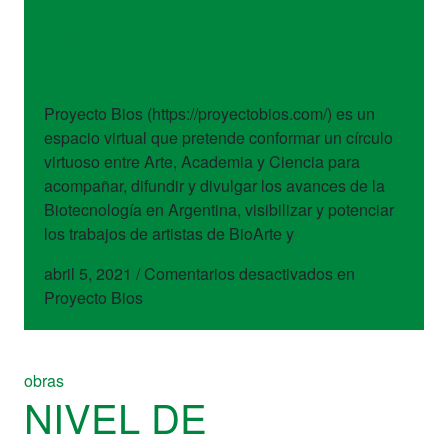
sitios
Proyecto Bios
Proyecto Bios (https://proyectobios.com/) es un
espacio virtual que pretende conformar un círculo
virtuoso entre Arte, Academia y Ciencia para
acompañar, difundir y divulgar los avances de la
Biotecnología en Argentina, visibilizar y potenciar
los trabajos de artistas de BioArte y
abril 5, 2021
/
Comentarios desactivados
en
Proyecto Bios
obras
NIVEL DE