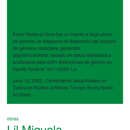
(Every Noise At
Once)
Every Noise at Once fue un intento a largo plazo
de generar un diagrama de dispersión del espacio
de géneros musicales, generado
algorítmicamente, basado en datos rastreados y
analizados para 6291 distinciones de género en
Spotify hasta el 19/11/2023. La
junio 12, 2025
/
Comentarios desactivados
en
Todos los Ruidos al Mismo Tiempo (Every Noise
At Once)
obras
Lil Miquela