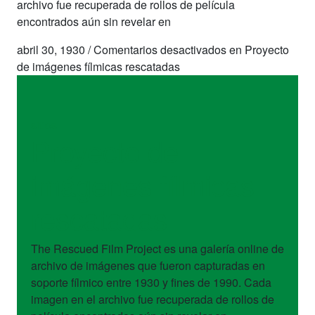
archivo fue recuperada de rollos de película
encontrados aún sin revelar en
abril 30, 1930
/
Comentarios desactivados
en Proyecto
de imágenes fílmicas rescatadas
sitios
Proyecto de
imágenes fílmicas
rescatadas
The Rescued Film Project es una galería online de
archivo de imágenes que fueron capturadas en
soporte fílmico entre 1930 y fines de 1990. Cada
imagen en el archivo fue recuperada de rollos de