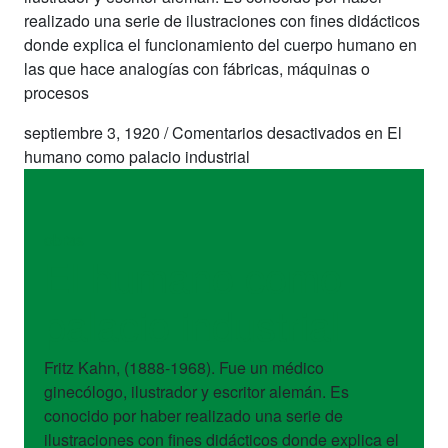
realizado una serie de ilustraciones con fines didácticos
donde explica el funcionamiento del cuerpo humano en
las que hace analogías con fábricas, máquinas o
procesos
septiembre 3, 1920
/
Comentarios desactivados
en El
humano como palacio industrial
obras
El humano como
palacio industrial
Fritz Kahn, (1888-1968). Fue un médico
ginecólogo, ilustrador y escritor alemán. Es
conocido por haber realizado una serie de
ilustraciones con fines didácticos donde explica el