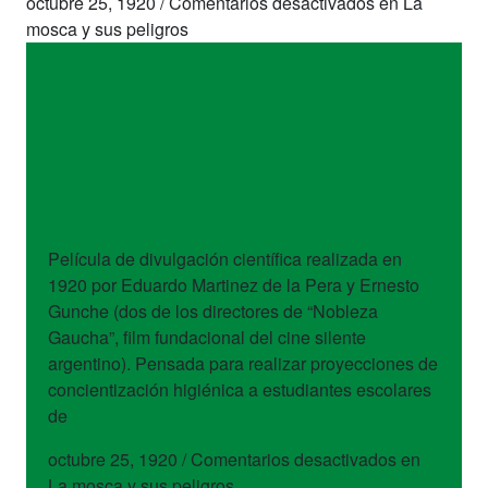
octubre 25, 1920
/
Comentarios desactivados
en La
mosca y sus peligros
obras
La mosca y sus
peligros
Película de divulgación científica realizada en
1920 por Eduardo Martinez de la Pera y Ernesto
Gunche (dos de los directores de “Nobleza
Gaucha”, film fundacional del cine silente
argentino). Pensada para realizar proyecciones de
concientización higiénica a estudiantes escolares
de
octubre 25, 1920
/
Comentarios desactivados
en
La mosca y sus peligros