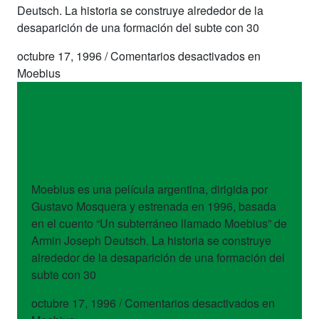
Deutsch. La historia se construye alrededor de la
desaparición de una formación del subte con 30
octubre 17, 1996
/
Comentarios desactivados
en
Moebius
obras
Moebius
Moebius es una película argentina, dirigida por
Gustavo Mosquera y estrenada en 1996, basada
en el cuento “Un subterráneo llamado Moebius” de
Armin Joseph Deutsch. La historia se construye
alrededor de la desaparición de una formación del
subte con 30
octubre 17, 1996
/
Comentarios desactivados
en