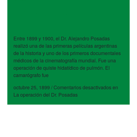
La operación del Dr.
Posadas
Entre 1899 y 1900, el Dr. Alejandro Posadas
realizó una de las primeras películas argentinas
de la historia y uno de los primeros documentales
médicos de la cinematografía mundial. Fue una
operación de quiste hidatí­dico de pulmón. El
camarógrafo fue
octubre 25, 1899
/
Comentarios desactivados
en
La operación del Dr. Posadas