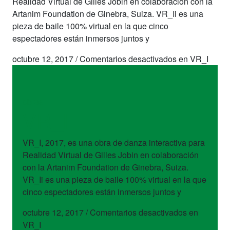
Realidad Virtual de Gilles Jobin en colaboración con la
Artanim Foundation de Ginebra, Suiza. VR_Ii es una
pieza de baile 100% virtual en la que cinco
espectadores están inmersos juntos y
octubre 12, 2017
/
Comentarios desactivados
en VR_I
obras
VR_I
VR_I, 2017, es una obra de danza interactiva para
Realidad Virtual de Gilles Jobin en colaboración
con la Artanim Foundation de Ginebra, Suiza.
VR_Ii es una pieza de baile 100% virtual en la que
cinco espectadores están inmersos juntos y
octubre 12, 2017
/
Comentarios desactivados
en
VR_I