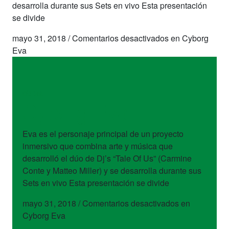
desarrolla durante sus Sets en vivo Esta presentación
se divide
mayo 31, 2018
/
Comentarios desactivados
en Cyborg
Eva
obras
Cyborg Eva
Eva es el personaje principal de un proyecto
inmersivo que combina arte y música que
desarrolló el dúo de Dj’s “Tale Of Us” (Carmine
Conte y Matteo Miller) y se desarrolla durante sus
Sets en vivo Esta presentación se divide
mayo 31, 2018
/
Comentarios desactivados
en
Cyborg Eva