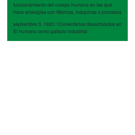
funcionamiento del cuerpo humano en las que
hace analogías con fábricas, máquinas o procesos
septiembre 3, 1920
/
Comentarios desactivados
en
El humano como palacio industrial