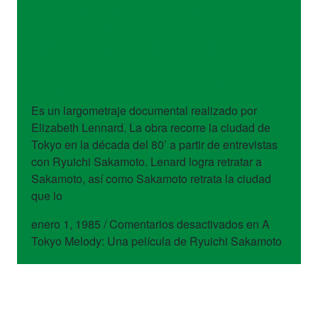
A Tokyo Melody:
Una película de
Ryuichi Sakamoto
Es un largometraje documental realizado por
Elizabeth Lennard. La obra recorre la ciudad de
Tokyo en la década del 80’ a partir de entrevistas
con Ryuichi Sakamoto. Lenard logra retratar a
Sakamoto, así como Sakamoto retrata la ciudad
que lo
enero 1, 1985
/
Comentarios desactivados
en A
Tokyo Melody: Una película de Ryuichi Sakamoto