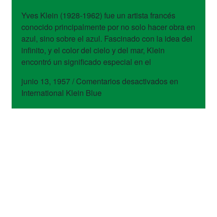
Yves Klein (1928-1962) fue un artista francés
conocido principalmente por no solo hacer obra en
azul, sino sobre el azul. Fascinado con la idea del
infinito, y el color del cielo y del mar, Klein
encontró un significado especial en el
junio 13, 1957
/
Comentarios desactivados
en
International Klein Blue