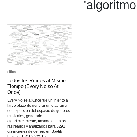
'
algoritmo
sitios
sitios
Todos los Ruidos al Mismo
Todos los Ruidos al Mismo
Tiempo (Every Noise At
Tiempo (Every Noise At
Once)
Once)
Every Noise at Once fue un intento a
largo plazo de generar un diagrama
de dispersión del espacio de géneros
musicales, generado
algorítmicamente, basado en datos
rastreados y analizados para 6291
distinciones de género en Spotify
hasta el 19/11/2023. La