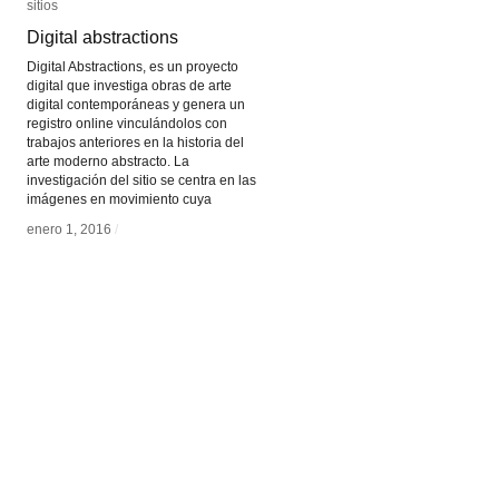
sitios
sitios
Digital abstractions
Digital abstractions
Digital Abstractions, es un proyecto
digital que investiga obras de arte
digital contemporáneas y genera un
registro online vinculándolos con
trabajos anteriores en la historia del
arte moderno abstracto. La
investigación del sitio se centra en las
imágenes en movimiento cuya
enero 1, 2016
enero 1, 2016
/
/