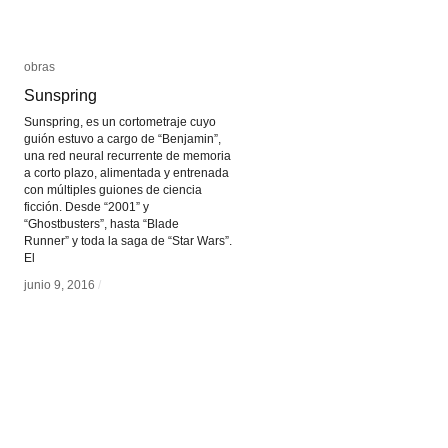
obras
obras
Sunspring
Sunspring
Sunspring, es un cortometraje cuyo
guión estuvo a cargo de “Benjamin”,
una red neural recurrente de memoria
a corto plazo, alimentada y entrenada
con múltiples guiones de ciencia
ficción. Desde “2001” y
“Ghostbusters”, hasta “Blade
Runner” y toda la saga de “Star Wars”.
El
junio 9, 2016
junio 9, 2016
/
/