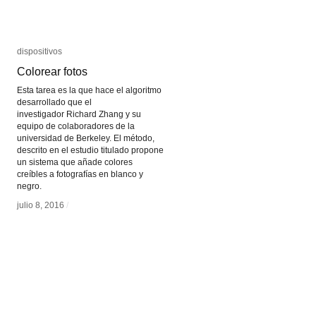
dispositivos
dispositivos
Colorear fotos
Colorear fotos
Esta tarea es la que hace el algoritmo
desarrollado que el
investigador Richard Zhang y su
equipo de colaboradores de la
universidad de Berkeley. El método,
descrito en el estudio titulado propone
un sistema que añade colores
creíbles a fotografías en blanco y
negro.
julio 8, 2016
julio 8, 2016
/
/