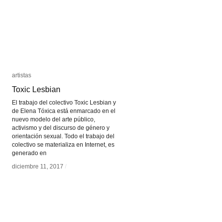
artistas
artistas
Toxic Lesbian
Toxic Lesbian
El trabajo del colectivo Toxic Lesbian y
de Elena Tóxica está enmarcado en el
nuevo modelo del arte público,
activismo y del discurso de género y
orientación sexual. Todo el trabajo del
colectivo se materializa en Internet, es
generado en
diciembre 11, 2017
diciembre 11, 2017
/
/