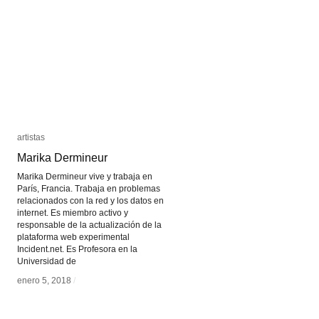
artistas
artistas
Marika Dermineur
Marika Dermineur
Marika Dermineur vive y trabaja en
París, Francia. Trabaja en problemas
relacionados con la red y los datos en
internet. Es miembro activo y
responsable de la actualización de la
plataforma web experimental
Incident.net. Es Profesora en la
Universidad de
enero 5, 2018
enero 5, 2018
/
/