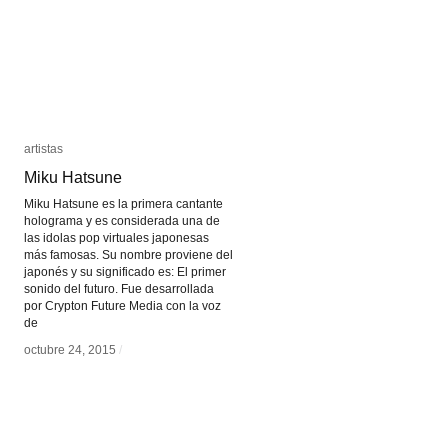
artistas
artistas
Miku Hatsune
Miku Hatsune
Miku Hatsune es la primera cantante
holograma y es considerada una de
las idolas pop virtuales japonesas
más famosas. Su nombre proviene del
japonés y su significado es: El primer
sonido del futuro. Fue desarrollada
por Crypton Future Media con la voz
de
octubre 24, 2015
octubre 24, 2015
/
/