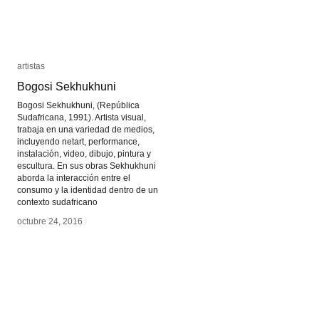
artistas
artistas
Bogosi Sekhukhuni
Bogosi Sekhukhuni
Bogosi Sekhukhuni, (República
Sudafricana, 1991). Artista visual,
trabaja en una variedad de medios,
incluyendo netart, performance,
instalación, video, dibujo, pintura y
escultura. En sus obras Sekhukhuni
aborda la interacción entre el
consumo y la identidad dentro de un
contexto sudafricano
octubre 24, 2016
octubre 24, 2016
/
/