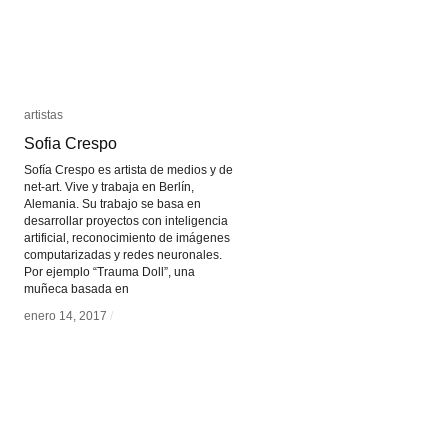
artistas
artistas
Sofia Crespo
Sofia Crespo
Sofía Crespo es artista de medios y de
net-art. Vive y trabaja en Berlín,
Alemania. Su trabajo se basa en
desarrollar proyectos con inteligencia
artificial, reconocimiento de imágenes
computarizadas y redes neuronales.
Por ejemplo “Trauma Doll”, una
muñeca basada en
enero 14, 2017
enero 14, 2017
/
/