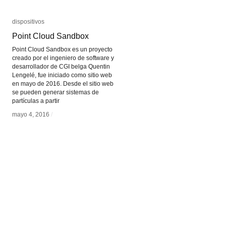
dispositivos
dispositivos
Point Cloud Sandbox
Point Cloud Sandbox
Point Cloud Sandbox es un proyecto
creado por el ingeniero de software y
desarrollador de CGI belga Quentin
Lengelé, fue iniciado como sitio web
en mayo de 2016. Desde el sitio web
se pueden generar sistemas de
partículas a partir
mayo 4, 2016
mayo 4, 2016
/
/