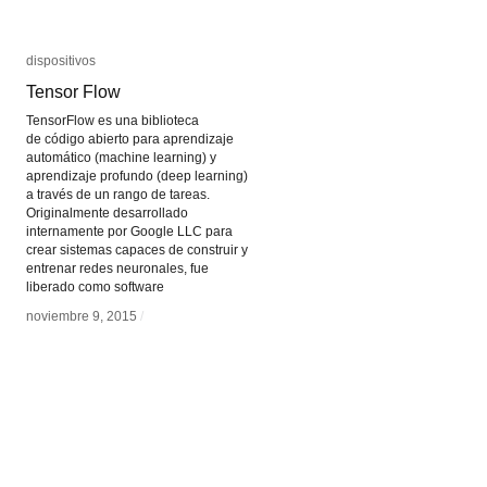
dispositivos
dispositivos
Tensor Flow
Tensor Flow
TensorFlow es una biblioteca
de código abierto para aprendizaje
automático (machine learning) y
aprendizaje profundo (deep learning)
a través de un rango de tareas.
Originalmente desarrollado
internamente por Google LLC para
crear sistemas capaces de construir y
entrenar redes neuronales, fue
liberado como software
noviembre 9, 2015
noviembre 9, 2015
/
/