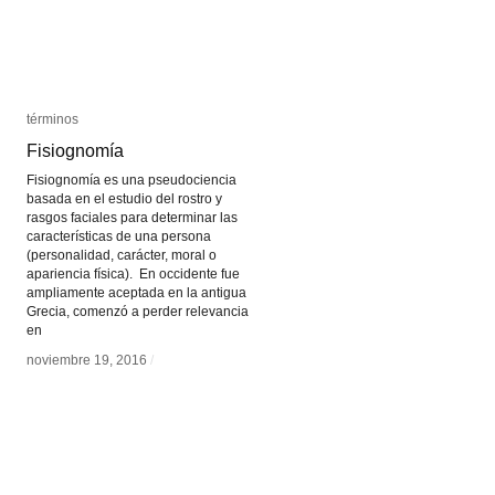
términos
términos
Fisiognomía
Fisiognomía
Fisiognomía es una pseudociencia
basada en el estudio del rostro y
rasgos faciales para determinar las
características de una persona
(personalidad, carácter, moral o
apariencia física). En occidente fue
ampliamente aceptada en la antigua
Grecia, comenzó a perder relevancia
en
noviembre 19, 2016
noviembre 19, 2016
/
/