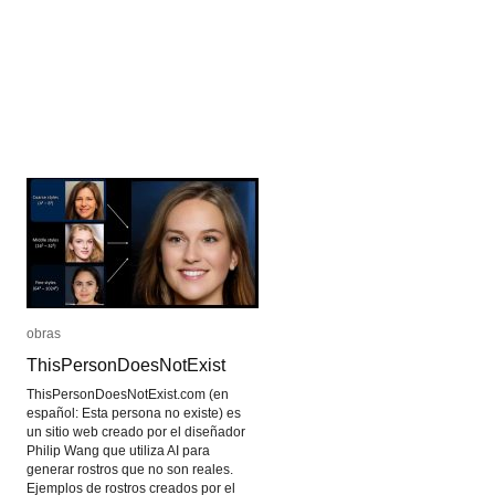
obras
obras
ThisPersonDoesNotExist
ThisPersonDoesNotExist
ThisPersonDoesNotExist.com (en
español: Esta persona no existe) es
un sitio web creado por el diseñador
Philip Wang que utiliza AI para
generar rostros que no son reales.
Ejemplos de rostros creados por el