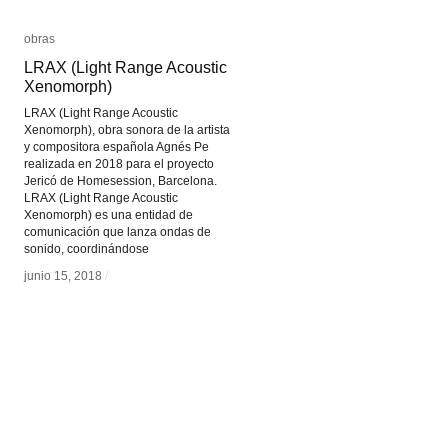
obras
obras
LRAX (Light Range Acoustic
LRAX (Light Range Acoustic
Xenomorph)
Xenomorph)
LRAX (Light Range Acoustic
Xenomorph), obra sonora de la artista
y compositora española Agnés Pe
realizada en 2018 para el proyecto
Jericó de Homesession, Barcelona.
LRAX (Light Range Acoustic
Xenomorph) es una entidad de
comunicación que lanza ondas de
sonido, coordinándose
junio 15, 2018
junio 15, 2018
/
/