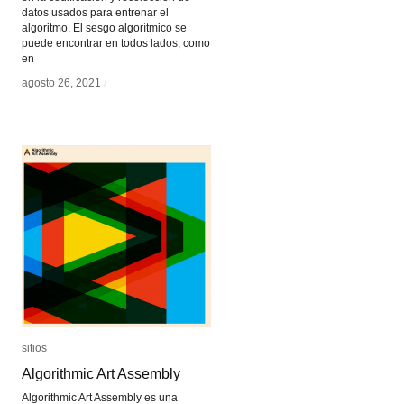
datos usados para entrenar el
algoritmo. El sesgo algorítmico se
puede encontrar en todos lados, como
en
agosto 26, 2021
agosto 26, 2021
/
/
sitios
sitios
Algorithmic Art Assembly
Algorithmic Art Assembly
Algorithmic Art Assembly es una