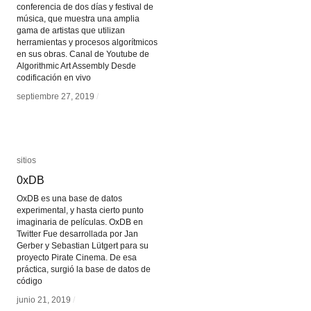
conferencia de dos días y festival de
música, que muestra una amplia
gama de artistas que utilizan
herramientas y procesos algorítmicos
en sus obras. Canal de Youtube de
Algorithmic Art Assembly Desde
codificación en vivo
septiembre 27, 2019
septiembre 27, 2019
/
/
sitios
sitios
0xDB
0xDB
OxDB es una base de datos
experimental, y hasta cierto punto
imaginaria de películas. OxDB en
Twitter Fue desarrollada por Jan
Gerber y Sebastian Lütgert para su
proyecto Pirate Cinema. De esa
práctica, surgió la base de datos de
código
junio 21, 2019
junio 21, 2019
/
/