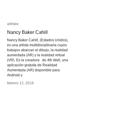
artistas
artistas
Nancy Baker Cahill
Nancy Baker Cahill
Nancy Baker Cahill, (Estados Unidos),
es una artista multidisciplinaria cuyos
trabajos abarcan el dibujo, la realidad
aumentada (AR) y la realidad virtual
(VR). Es la creadora de 4th Wall, una
aplicación gratuita de Realidad
Aumentada (AR) disponible para
Android y
febrero 12, 2018
febrero 12, 2018
/
/