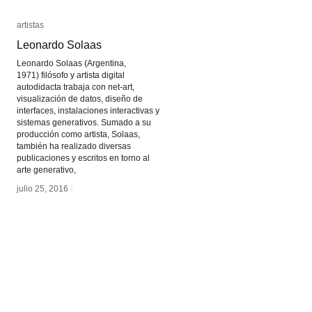
artistas
artistas
Leonardo Solaas
Leonardo Solaas
Leonardo Solaas (Argentina,
1971) filósofo y artista digital
autodidacta trabaja con net-art,
visualización de datos, diseño de
interfaces, instalaciones interactivas y
sistemas generativos. Sumado a su
producción como artista, Solaas,
también ha realizado diversas
publicaciones y escritos en torno al
arte generativo,
julio 25, 2016
julio 25, 2016
/
/