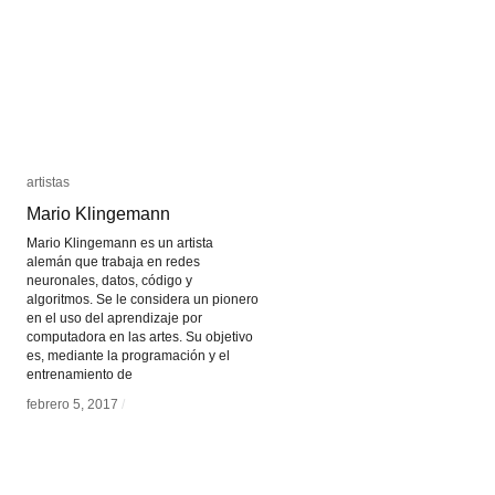
artistas
artistas
Mario Klingemann
Mario Klingemann
Mario Klingemann es un artista
alemán que trabaja en redes
neuronales, datos, código y
algoritmos. Se le considera un pionero
en el uso del aprendizaje por
computadora en las artes. Su objetivo
es, mediante la programación y el
entrenamiento de
febrero 5, 2017
febrero 5, 2017
/
/