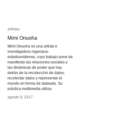
artistas
artistas
Mimi Onuoha
Mimi Onuoha
Mimi Onuoha es una artista e
investigadora nigeriana-
estadounidense, cuyo trabajo pone de
manifiesto las relaciones sociales y
las dinámicas de poder que hay
detrás de la recolección de datos;
recolectar datos y representar el
mundo en forma de datasets. Su
práctica multimedia utiliza
agosto 9, 2017
agosto 9, 2017
/
/