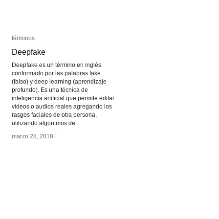
términos
términos
Deepfake
Deepfake
Deepfake es un término en inglés
conformado por las palabras fake
(falso) y deep learning (aprendizaje
profundo). Es una técnica de
inteligencia artificial que permite editar
videos o audios reales agregando los
rasgos faciales de otra persona,
utilizando algoritmos de
marzo 28, 2018
marzo 28, 2018
/
/