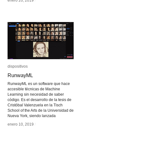
enero 20, 2019
enero 20, 2019
/
/
dispositivos
dispositivos
RunwayML
RunwayML
RunwayML es un software que hace
accesible técnicas de Machine
Learning sin necesidad de saber
código. Es el desarrollo de la tesis de
Cristóbal Valenzuela en la Tisch
School of the Arts de la Universidad de
Nueva York, siendo lanzada
enero 10, 2019
enero 10, 2019
/
/