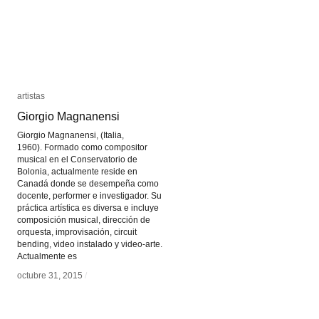
artistas
artistas
Giorgio Magnanensi
Giorgio Magnanensi
Giorgio Magnanensi, (Italia,
1960). Formado como compositor
musical en el Conservatorio de
Bolonia, actualmente reside en
Canadá donde se desempeña como
docente, performer e investigador. Su
práctica artística es diversa e incluye
composición musical, dirección de
orquesta, improvisación, circuit
bending, video instalado y video-arte.
Actualmente es
octubre 31, 2015
octubre 31, 2015
/
/