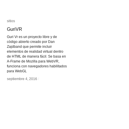
sitios
sitios
GuriVR
GuriVR
Guri Vr es un proyecto libre y de
código abierto creado por Dan
Zajdband que permite incluir
elementos de realidad virtual dentro
de HTML de manera fácil. Se basa en
A-Frame de Mozilla para WebVR,
funciona con navegadores habilitados
para WebGL
septiembre 4, 2016
septiembre 4, 2016
/
/