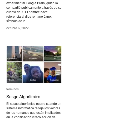
experimental Google Brain, quien lo
compartió públicamente a través de su
cuenta de X. El nombre hace
referencia al dios romano Jano,
símbolo de la
octubre 6, 2022
octubre 6, 2022
/
/
términos
términos
Sesgo Algorítmico
Sesgo Algorítmico
El sesgo algorítmico ocurre cuando un
sistema informático refleja los valores
de los humanos que están implicados
en la codificación y recolección de