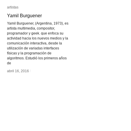
artistas
artistas
Yamil Burguener
Yamil Burguener
Yamil Burguener, (Argentina, 1973), es
artista multimedia, compositor,
programador y geek. que enfoca su
actividad hacia los nuevos medios y la
comunicación interactiva, desde la
utilización de variadas interfaces
físicas y la programación de
algoritmos. Estudió los primeros años
de
abril 16, 2016
abril 16, 2016
/
/