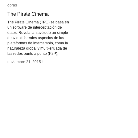
obras
obras
The Pirate Cinema
The Pirate Cinema
The Pirate Cinema (TPC) se basa en
un software de interceptación de
datos. Revela, a través de un simple
desvío, diferentes aspectos de las
plataformas de intercambio, como la
naturaleza global y multi-situada de
las redes punto a punto (P2P),
noviembre 21, 2015
noviembre 21, 2015
/
/