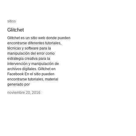
sitios
sitios
Glitchet
Glitchet
Glitchet es un sitio web donde pueden
encontrarse diferentes tutoriales,
técnicas y software para la
manipulación del error como
estrategia creativa para la
intervención y manipulación de
archivos digitales. Giltchet en
Facebook En el sitio pueden
encontrarse tutoriales, material
generado por
noviembre 20, 2016
noviembre 20, 2016
/
/