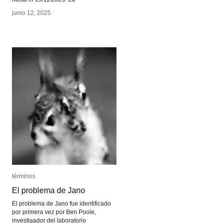
junio 12, 2025
junio 12, 2025
/
/
términos
términos
El problema de Jano
El problema de Jano
El problema de Jano fue identificado
por primera vez por Ben Poole,
investigador del laboratorio