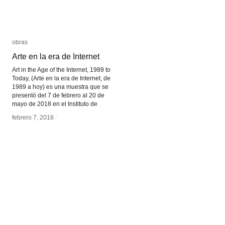
obras
obras
Arte en la era de Internet
Arte en la era de Internet
Art in the Age of the Internet, 1989 to
Today, (Arte en la era de Internet, de
1989 a hoy) es una muestra que se
presentó del 7 de febrero al 20 de
mayo de 2018 en el Instituto de
febrero 7, 2018
febrero 7, 2018
/
/