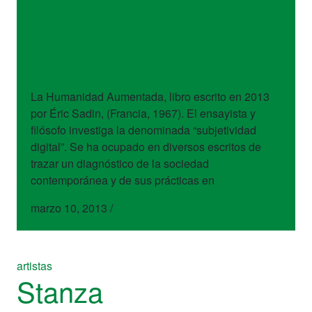
libros
La Humanidad
Aumentada
La Humanidad Aumentada, libro escrito en 2013
por Éric Sadin, (Francia, 1967). El ensayista y
filósofo investiga la denominada “subjetividad
digital”. Se ha ocupado en diversos escritos de
trazar un diagnóstico de la sociedad
contemporánea y de sus prácticas en
marzo 10, 2013
/
artistas
Stanza