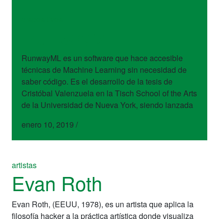
dispositivos
RunwayML
RunwayML es un software que hace accesible
técnicas de Machine Learning sin necesidad de
saber código. Es el desarrollo de la tesis de
Cristóbal Valenzuela en la Tisch School of the Arts
de la Universidad de Nueva York, siendo lanzada
enero 10, 2019
/
artistas
Evan Roth
Evan Roth, (EEUU, 1978), es un artista que aplica la
filosofía hacker a la práctica artística donde visualiza