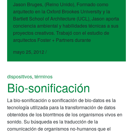
Jason Bruges, (Reino Unido), Formado como
arquitecto en la Oxford Brookes University y la
Bartlett School of Architecture (UCL), Jason aporta
conciencia ambiental y habilidades técnicas a sus
proyectos creativos. Trabajó con el estudio de
arquitectos Foster + Partners durante
mayo 25, 2012
/
dispositivos
,
términos
Bio-sonificación
La bio-sonificación o sonificación de bio-datos es la
tecnología utilizada para la transformación de datos
obtenidos de los biorritmos de los organismos vivos en
sonido. Su búsqueda es la traducción de la
comunicación de organismos no-humanos que el