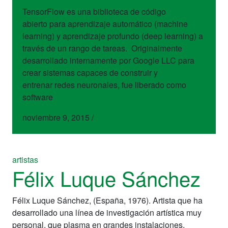
TensorFlow es una biblioteca de código
abierto para aprendizaje automático (machine
learning) y aprendizaje profundo (deep learning) a
través de un rango de tareas. Originalmente
desarrollado internamente por Google LLC para
crear sistemas capaces de construir y
entrenar redes neuronales, fue liberado como
software
noviembre 9, 2015
/
artistas
Félix Luque Sánchez
Félix Luque Sánchez, (España, 1976). Artista que ha
desarrollado una línea de investigación artística muy
personal, que plasma en grandes instalaciones,