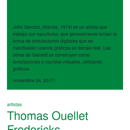
artistas
John Gerrard
John Gerrard, (Irlanda, 1974) es un artista que
trabaja con esculturas, que generalmente toman la
forma de simulaciones digitales que se
manifiestan usando gráficos en tiempo real. Las
obras de Gerrard se construyen como
simulaciones o mundos virtuales, utilizando
gráficos
noviembre 24, 2017
/
artistas
Thomas Ouellet
Fredericks