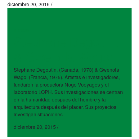
diciembre 20, 2015
/
artistas
Stephane Degoutin
& Gwenola Wagon
Stephane Degoutin, (Canadá, 1973) & Gwenola
Wago, (Francia, 1975). Artistas e investigadores,
fundaron la productora Nogo Vooyages y el
laboratorio LOPH. Sus investigaciones se centran
en la humanidad después del hombre y la
arquitectura después del placer. Sus proyectos
investigan situaciones
diciembre 20, 2015
/