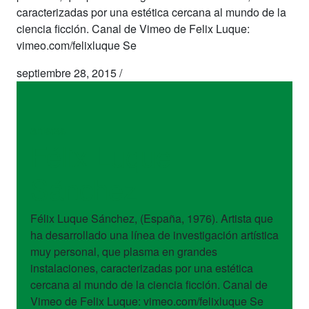
caracterizadas por una estética cercana al mundo de la
ciencia ficción. Canal de Vimeo de Felix Luque:
vimeo.com/felixluque Se
septiembre 28, 2015
/
artistas
Félix Luque
Sánchez
Félix Luque Sánchez, (España, 1976). Artista que
ha desarrollado una línea de investigación artística
muy personal, que plasma en grandes
instalaciones, caracterizadas por una estética
cercana al mundo de la ciencia ficción. Canal de
Vimeo de Felix Luque: vimeo.com/felixluque Se