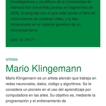
Investigadores y cientificos de la Universidad de
Harvard han convertido pixeles en fragmentos de
ADN, el lenguaje con el que está escrito el libro de
instrucciones de nuestras vidas, y lo han
almacenado en el material genetico de un
microorganismo.
julio 12, 2017
/
artistas
Mario Klingemann
Mario Klingemann es un artista alemán que trabaja en
redes neuronales, datos, código y algoritmos. Se le
considera un pionero en el uso del aprendizaje por
computadora en las artes. Su objetivo es, mediante la
programación y el entrenamiento de