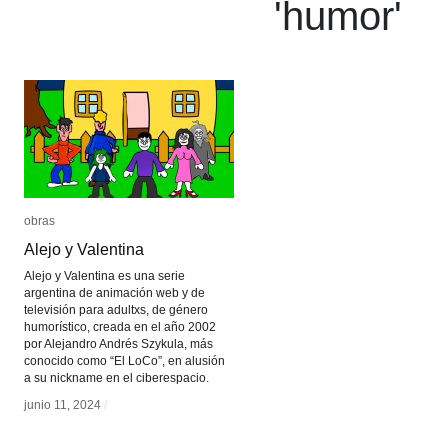
'
humor
'
obras
obras
Alejo y Valentina
Alejo y Valentina
Alejo y Valentina es una serie
argentina de animación web y de
televisión para adultxs, de género
humorístico, creada en el año 2002
por Alejandro Andrés Szykula, más
conocido como “El LoCo”, en alusión
a su nickname en el ciberespacio.
junio 11, 2024
junio 11, 2024
/
/