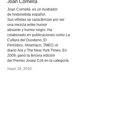
Joan Cornellà
Joan Cornellà
Joan Cornellà es un ilustrador
de historietista español.
Sus viñetas se caracterizan por ser
una mezcla entre humor
absurdo y humor negro. Ha
colaborado en publicaciones como La
Cultura del Duodeno, El
Periódico, Amaníaco, TMEO, el
diario Ara y The New York Times. En
2009, ganó la tercera edición
del Premio Josep Coll en la categoría
mayo 16, 2010
mayo 16, 2010
/
/