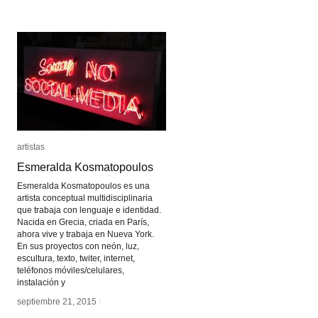
artistas
artistas
Esmeralda Kosmatopoulos
Esmeralda Kosmatopoulos
Esmeralda Kosmatopoulos es una
artista conceptual multidisciplinaria
que trabaja con lenguaje e identidad.
Nacida en Grecia, criada en París,
ahora vive y trabaja en Nueva York.
En sus proyectos con neón, luz,
escultura, texto, twiter, internet,
teléfonos móviles/celulares,
instalación y
septiembre 21, 2015
septiembre 21, 2015
/
/