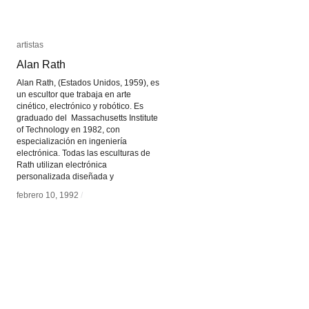
artistas
artistas
Alan Rath
Alan Rath
Alan Rath, (Estados Unidos, 1959), es
un escultor que trabaja en arte
cinético, electrónico y robótico. Es
graduado del Massachusetts Institute
of Technology en 1982, con
especialización en ingeniería
electrónica. Todas las esculturas de
Rath utilizan electrónica
personalizada diseñada y
febrero 10, 1992
febrero 10, 1992
/
/