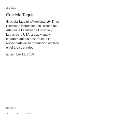
artistas
artistas
Graciela Taquini
Graciela Taquini
Graciela Taquini, (Argentina, 1941), es
licenciada y profesora en Historia del
Arte por la Facultad de Filosofía y
Letras de la UBA, artista visual y
curadora que ha desarrollado la
mayor parte de su producción artística
en el área del video
noviembre 12, 2010
noviembre 12, 2010
/
/
artistas
artistas