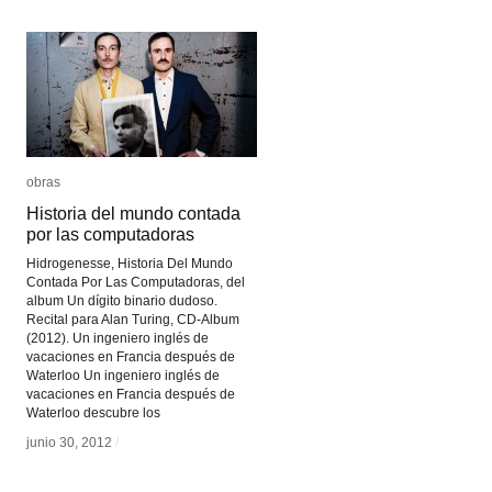
obras
obras
Historia del mundo contada
Historia del mundo contada
por las computadoras
por las computadoras
Hidrogenesse, Historia Del Mundo
Contada Por Las Computadoras, del
album Un dígito binario dudoso.
Recital para Alan Turing, CD-Album
(2012). Un ingeniero inglés de
vacaciones en Francia después de
Waterloo Un ingeniero inglés de
vacaciones en Francia después de
Waterloo descubre los
junio 30, 2012
junio 30, 2012
/
/