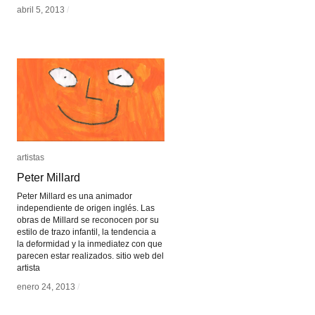
abril 5, 2013
abril 5, 2013
/
/
artistas
artistas
Peter Millard
Peter Millard
Peter Millard es una animador
independiente de origen inglés. Las
obras de Millard se reconocen por su
estilo de trazo infantil, la tendencia a
la deformidad y la inmediatez con que
parecen estar realizados. sitio web del
artista
enero 24, 2013
enero 24, 2013
/
/