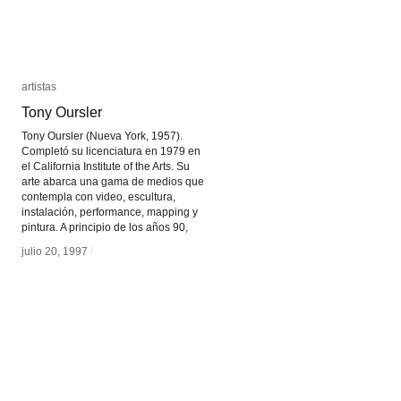
artistas
artistas
Tony Oursler
Tony Oursler
Tony Oursler (Nueva York, 1957).
Completó su licenciatura en 1979 en
el California Institute of the Arts. Su
arte abarca una gama de medios que
contempla con video, escultura,
instalación, performance, mapping y
pintura. A principio de los años 90,
julio 20, 1997
julio 20, 1997
/
/