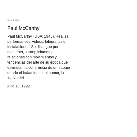
artistas
artistas
Paul McCarthy
Paul McCarthy
Paul McCarthy, (USA; 1945). Realiza
performances, vídeos, fotografías e
instalaciones. Se distingue por
mantener, subrepticiamente,
relaciones con movimientos y
tendencias del arte de su época que
estimulan la coherencia de un trabajo
donde el tratamiento del humor, la
fuerza del
julio 16, 1992
julio 16, 1992
/
/