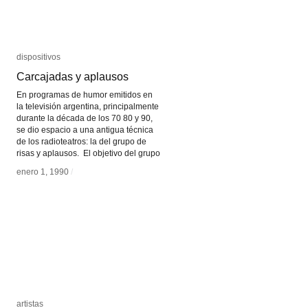
dispositivos
dispositivos
Carcajadas y aplausos
Carcajadas y aplausos
En programas de humor emitidos en
la televisión argentina, principalmente
durante la década de los 70 80 y 90,
se dio espacio a una antigua técnica
de los radioteatros: la del grupo de
risas y aplausos. El objetivo del grupo
enero 1, 1990
enero 1, 1990
/
/
artistas
artistas