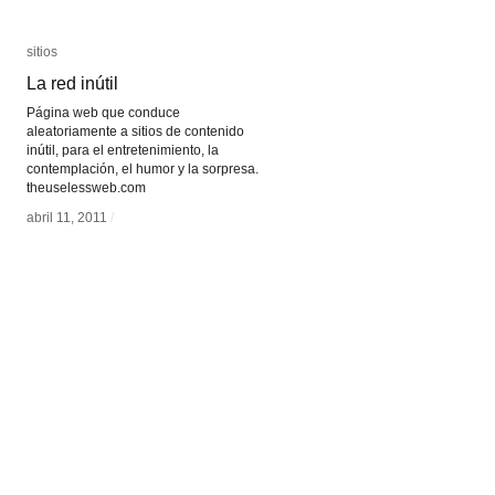
sitios
sitios
La red inútil
La red inútil
Página web que conduce
aleatoriamente a sitios de contenido
inútil, para el entretenimiento, la
contemplación, el humor y la sorpresa.
theuselessweb.com
abril 11, 2011
abril 11, 2011
/
/