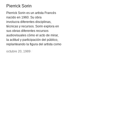
Pierrick Sorin
Pierrick Sorin
Pierrick Sorin es un artista Francés
nacido en 1960. Su obra
involucra diferentes disciplinas,
técnicas y recursos. Sorin explora en
sus obras diferentes recursos
audiovisuales cómo el acto de mirar,
la actitud y participación del público,
replanteando la figura del artista como
octubre 20, 1989
octubre 20, 1989
/
/