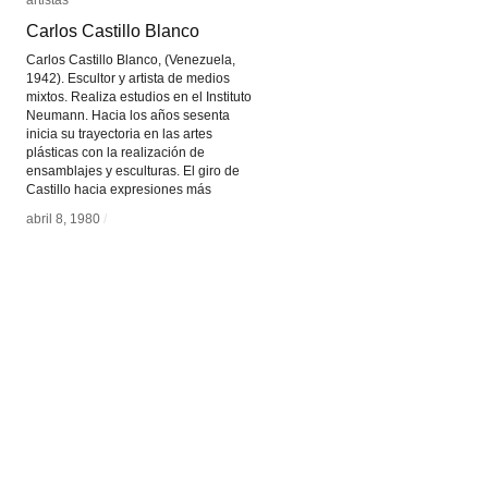
artistas
artistas
Carlos Castillo Blanco
Carlos Castillo Blanco
Carlos Castillo Blanco, (Venezuela,
1942). Escultor y artista de medios
mixtos. Realiza estudios en el Instituto
Neumann. Hacia los años sesenta
inicia su trayectoria en las artes
plásticas con la realización de
ensamblajes y esculturas. El giro de
Castillo hacia expresiones más
abril 8, 1980
abril 8, 1980
/
/