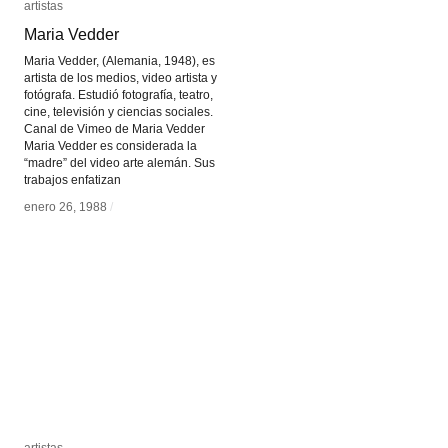
artistas
artistas
Maria Vedder
Maria Vedder
Maria Vedder, (Alemania, 1948), es
artista de los medios, video artista y
fotógrafa. Estudió fotografía, teatro,
cine, televisión y ciencias sociales.
Canal de Vimeo de Maria Vedder
Maria Vedder es considerada la
“madre” del video arte alemán. Sus
trabajos enfatizan
enero 26, 1988
enero 26, 1988
/
/