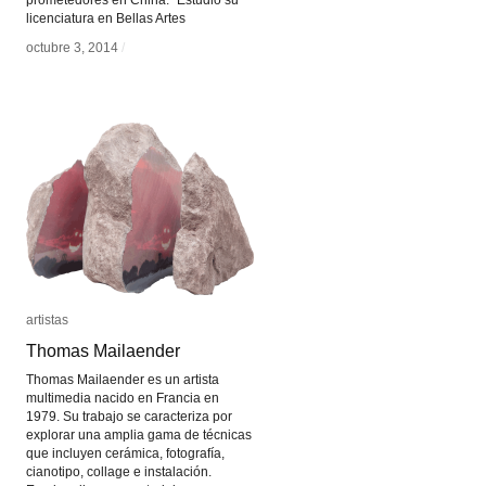
prometedores en China.” Estudió su
licenciatura en Bellas Artes
octubre 3, 2014
octubre 3, 2014
/
/
artistas
artistas
Thomas Mailaender
Thomas Mailaender
Thomas Mailaender es un artista
multimedia nacido en Francia en
1979. Su trabajo se caracteriza por
explorar una amplia gama de técnicas
que incluyen cerámica, fotografía,
cianotipo, collage e instalación.