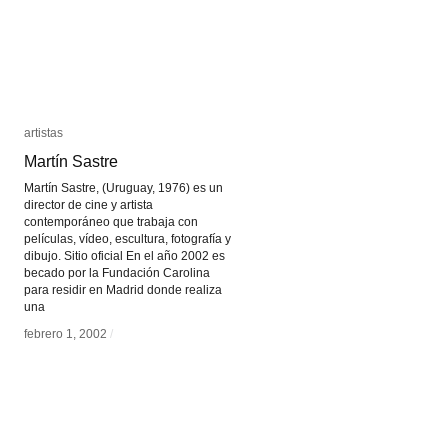
artistas
artistas
Martín Sastre
Martín Sastre
Martín Sastre, (Uruguay, 1976) es un
director de cine y artista
contemporáneo que trabaja con
películas, vídeo, escultura, fotografía y
dibujo. Sitio oficial En el año 2002 es
becado por la Fundación Carolina
para residir en Madrid donde realiza
una
febrero 1, 2002
febrero 1, 2002
/
/