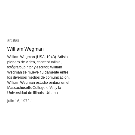
artistas
artistas
William Wegman
William Wegman
William Wegman (USA, 1943). Artista
pionero de video, conceptualista,
fotógrafo, pintor y escritor, William
Wegman se mueve fluidamente entre
los diversos medios de comunicación.
William Wegman estudió pintura en el
Massachusetts College of Art y la
Universidad de Illinois, Urbana.
julio 16, 1972
julio 16, 1972
/
/