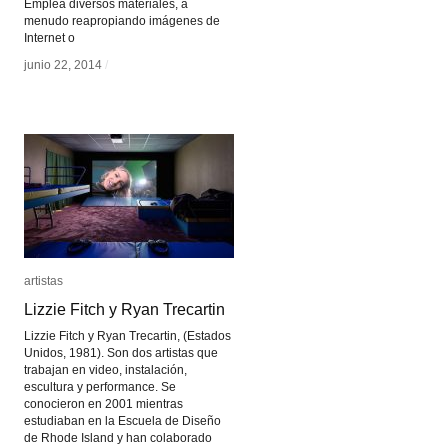
Emplea diversos materiales, a
menudo reapropiando imágenes de
Internet o
junio 22, 2014
junio 22, 2014
/
/
artistas
artistas
Lizzie Fitch y Ryan Trecartin
Lizzie Fitch y Ryan Trecartin
Lizzie Fitch y Ryan Trecartin, (Estados
Unidos, 1981). Son dos artistas que
trabajan en video, instalación,
escultura y performance. Se
conocieron en 2001 mientras
estudiaban en la Escuela de Diseño
de Rhode Island y han colaborado