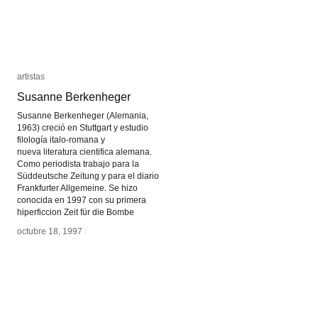
artistas
artistas
Susanne Berkenheger
Susanne Berkenheger
Susanne Berkenheger (Alemania,
1963) creció en Stuttgart y estudio
filología italo-romana y
nueva literatura cientifica alemana.
Como periodista trabajo para la
Süddeutsche Zeitung y para el diario
Frankfurter Allgemeine. Se hizo
conocida en 1997 con su primera
hiperficcion Zeit für die Bombe
octubre 18, 1997
octubre 18, 1997
/
/