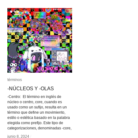
términos
términos
-NÚCLEOS Y -OLAS
-NÚCLEOS Y -OLAS
-Centro: El término en inglés de
núcleo o centro, core, cuando es
usado como un sufijo, resulta en un
término que define un movimiento,
estilo o estética basado en la palabra
elegida como prefijo. Este tipo de
categorizaciones, denominadas -core,
junio 8, 2024
junio 8, 2024
/
/