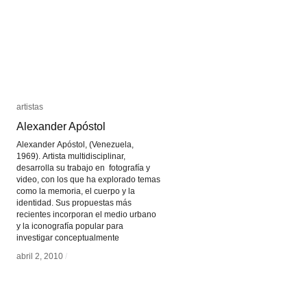
artistas
artistas
Alexander Apóstol
Alexander Apóstol
Alexander Apóstol, (Venezuela,
1969). Artista multidisciplinar,
desarrolla su trabajo en fotografía y
video, con los que ha explorado temas
como la memoria, el cuerpo y la
identidad. Sus propuestas más
recientes incorporan el medio urbano
y la iconografía popular para
investigar conceptualmente
abril 2, 2010
abril 2, 2010
/
/