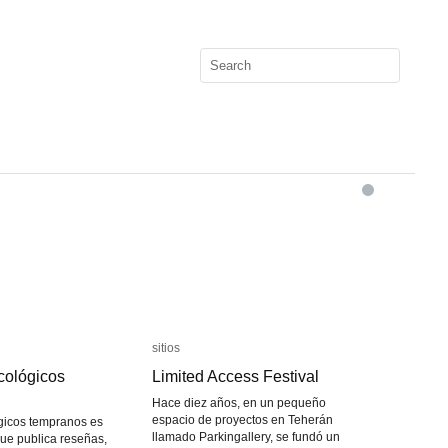
sitios
sitios
cológicos
cológicos
Limited Access Festival
Limited Access Festival
Hace diez años, en un pequeño
espacio de proyectos en Teherán
gicos tempranos es
llamado Parkingallery, se fundó un
ue publica reseñas,