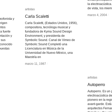
la electroacústic
de vista, los mie
artistas
artistas
marzo 4, 2004
marzo 4, 2004
/
/
Carla Scaletti
Carla Scaletti
xofonista y
origen
Carla Scaletti, (Estados Unidos, 1956),
intos
compositora, tecnóloga musical y
a fuerte
fundadora de Kyma Sound Design
ntación y
Environment, y presidenta de
 sus
Symbolic Sound. Canal de Vimeo de
 conocido
Symbolic Sound Completó una
puestas
Licenciatura en Música de la
Universidad de Nuevo México, una
Maestría en
marzo 11, 1987
marzo 11, 1987
/
/
artistas
artistas
Autoperro
Autoperro
Autoperro. Es un
electroacústica d
pionero en la reg
avant-garde. Está
arquitectos Ferna