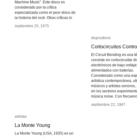
Machine Music”. Este disco es
considerado por la crítica
especializada como el peor disco de
la historia del rock. Otras críticas lo
septiembre 25, 1975
septiembre 25, 1975
/
/
dispositivos
dispositivos
Cortocircuitos Contr
Cortocircuitos Contr
El Circuit Bending es una t
consiste en cortocircuitar d
electrónicos de bajo voltaje
alimentados con baterías.
Considerado como una exp
artística contemporánea, ut
músicos y artistas sonoros,
en los sectores experimenta
música noise. Con frecuenc
septiembre 22, 1967
septiembre 22, 1967
/
/
artistas
artistas
La Monte Young
La Monte Young
La Monte Young (USA, 1935) es un