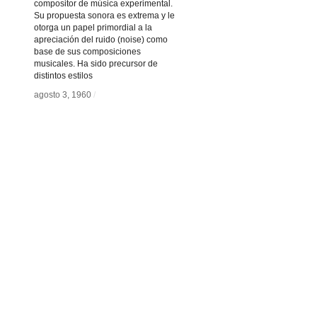
compositor de música experimental.
Su propuesta sonora es extrema y le
otorga un papel primordial a la
apreciación del ruido (noise) como
base de sus composiciones
musicales. Ha sido precursor de
distintos estilos
agosto 3, 1960
agosto 3, 1960
/
/