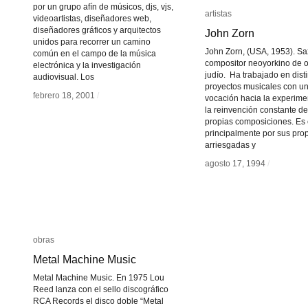
por un grupo afín de músicos, djs, vjs,
artistas
artistas
videoartistas, diseñadores web,
diseñadores gráficos y arquitectos
John Zorn
John Zorn
unidos para recorrer un camino
John Zorn, (USA, 1953). Sa
común en el campo de la música
compositor neoyorkino de 
electrónica y la investigación
judío. Ha trabajado en dist
audiovisual. Los
proyectos musicales con un
febrero 18, 2001
febrero 18, 2001
/
/
vocación hacia la experime
la reinvención constante de
propias composiciones. Es
principalmente por sus pro
arriesgadas y
agosto 17, 1994
agosto 17, 1994
/
/
obras
obras
Metal Machine Music
Metal Machine Music
Metal Machine Music. En 1975 Lou
Reed lanza con el sello discográfico
RCA Records el disco doble “Metal