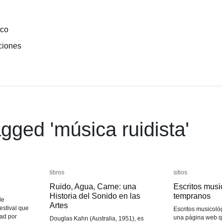
ico
ciones
gged '
música ruidista
'
libros
libros
sitios
sitios
Ruido, Agua, Carne: una
Ruido, Agua, Carne: una
Escritos musi
Escritos musi
Historia del Sonido en las
Historia del Sonido en las
tempranos
tempranos
de
Artes
Artes
festival que
Escritos musicoló
dad por
una página web q
Douglas Kahn (Australia, 1951), es