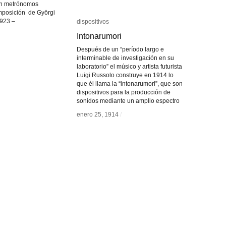
ien metrónomos
mposición de Györgi
1923 –
dispositivos
dispositivos
Intonarumori
Intonarumori
Después de un “período largo e
interminable de investigación en su
laboratorio” el músico y artista futurista
Luigi Russolo construye en 1914 lo
que él llama la “intonarumori”, que son
dispositivos para la producción de
sonidos mediante un amplio espectro
enero 25, 1914
enero 25, 1914
/
/