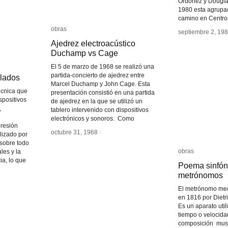
Ordoñez y Dougla
1980 esta agrupa
camino en Centr
obras
obras
septiembre 2, 19
septiembre 2, 19
Ajedrez electroacústico
Ajedrez electroacústico
Duchamp vs Cage
Duchamp vs Cage
El 5 de marzo de 1968 se realizó una
partida-concierto de ajedrez entre
olados
olados
Marcel Duchamp y John Cage. Esta
écnica que
presentación consistió en una partida
ispositivos
de ajedrez en la que se utilizó un
,
tablero intervenido con dispositivos
electrónicos y sonoros. Como
resión
octubre 31, 1968
octubre 31, 1968
/
/
ilizado por
 sobre todo
obras
obras
les y la
ia, lo que
Poema sinfón
Poema sinfón
metrónomos
metrónomos
El metrónomo mec
en 1816 por Dietr
Es un aparato uti
tiempo o velocida
composición mus