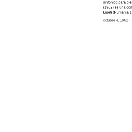
sinfónico para c
(1962) es una co
Ligeti (Rumania 
octubre 4, 1962
octubre 4, 1962
/
/