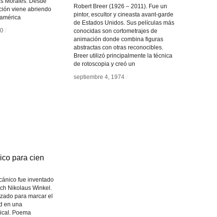
s Morales. Desde
Robert Breer (1926 – 2011). Fue un
ción viene abriendo
pintor, escultor y cineasta avant-garde
oamérica
de Estados Unidos. Sus películas más
80
80
/
/
conocidas son cortometrajes de
animación donde combina figuras
abstractas con otras reconocibles.
Breer utilizó principalmente la técnica
de rotoscopia y creó un
septiembre 4, 1974
septiembre 4, 1974
/
/
ico para cien
ico para cien
ánico fue inventado
ich Nikolaus Winkel.
lizado para marcar el
d en una
ical. Poema