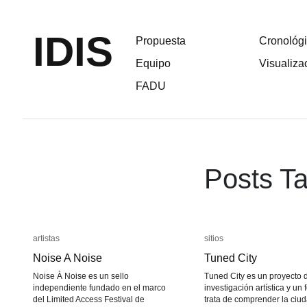
IDIS
Propuesta
Cronológ
Equipo
Visualiza
FADU
Posts Ta
artistas
artistas
sitios
sitios
Noise A Noise
Noise A Noise
Tuned City
Tuned City
Noise À Noise es un sello
Tuned City es un proyecto 
independiente fundado en el marco
investigación artística y un 
del Limited Access Festival de
trata de comprender la ciu