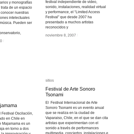
festival independiente de video,
narios y monografías
sonido, instalaciones, realidad virtual
 trata de un espacio
y performance, el “Limited Access
 conocer nuestras
Festival” que desde 2007 ha
ones intelectuales
presentado a muchos artistas
 música. Pueden ser
reconocidos y
conservatorio,
noviembre 8, 2007
noviembre 8, 2007
/
/
10
10
/
/
sitios
sitios
Festival de Arte Sonoro
Festival de Arte Sonoro
Tsonami
Tsonami
El Festival Internacional de Arte
ajamama
ajamama
Sonoro Tsonami es un evento anual
que se realiza en la ciudad de
 Festival Oscilación,
Vaparaiso, Chile, en el que se dan cita
ado en Chile en
artistas que experimentan con el
le Majamama es un
sonido a través de performances
aja en torno a dos
multimedia, conciertos, instalaciones e
 la improvisación y