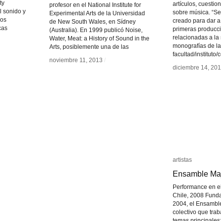
ty
artículos, cuestio
profesor en el National Institute for
el sonido y
sobre música. “Se
Experimental Arts de la Universidad
jos
creado para dar a
de New South Wales, en Sídney
cas
primeras producci
(Australia). En 1999 publicó Noise,
relacionadas a la
Water, Meat: a History of Sound in the
monografías de la
Arts, posiblemente una de las
facultad/instituto/
noviembre 11, 2013
noviembre 11, 2013
/
/
diciembre 14, 20
diciembre 14, 20
artistas
artistas
Ensamble M
Ensamble M
Performance en el
Chile, 2008 Fund
2004, el Ensamb
colectivo que trab
temas principales: