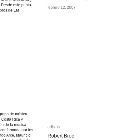
a. Desde este punto
febrero 12, 2007
febrero 12, 2007
/
/
mbros de EM
 grupo de música
e Costa Rica y
ión de la música
artistas
artistas
 conformado por los
Robert Breer
Robert Breer
ndo Arce, Mauricio