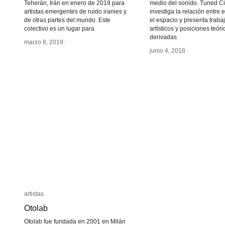
Teherán, Irán en enero de 2019 para
medio del sonido. Tuned Ci
artistas emergentes de ruido iranies y
investiga la relación entre 
de otras partes del mundo. Este
el espacio y presenta traba
colectivo es un lugar para
artísticos y posiciones teóri
derivadas
marzo 8, 2019
marzo 8, 2019
/
/
junio 4, 2018
junio 4, 2018
/
/
artistas
artistas
Otolab
Otolab
Otolab fue fundada en 2001 en Milán