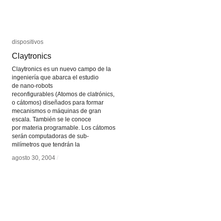
dispositivos
dispositivos
Claytronics
Claytronics
Claytronics es un nuevo campo de la
ingeniería que abarca el estudio
de nano-robots
reconfigurables (Atomos de clatrónics,
o cátomos) diseñados para formar
mecanismos o máquinas de gran
escala. También se le conoce
por materia programable. Los cátomos
serán computadoras de sub-
milímetros que tendrán la
agosto 30, 2004
agosto 30, 2004
/
/