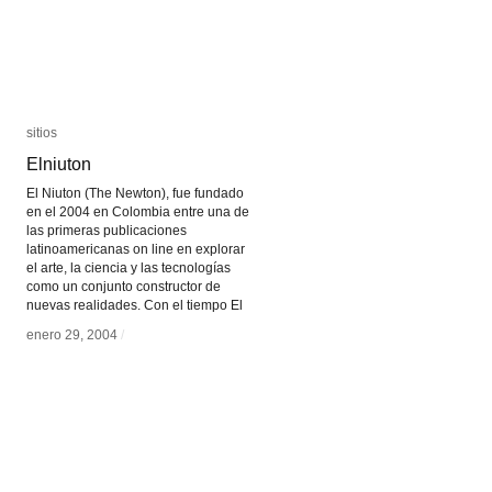
sitios
sitios
Elniuton
Elniuton
El Niuton (The Newton), fue fundado
en el 2004 en Colombia entre una de
las primeras publicaciones
latinoamericanas on line en explorar
el arte, la ciencia y las tecnologías
como un conjunto constructor de
nuevas realidades. Con el tiempo El
enero 29, 2004
enero 29, 2004
/
/