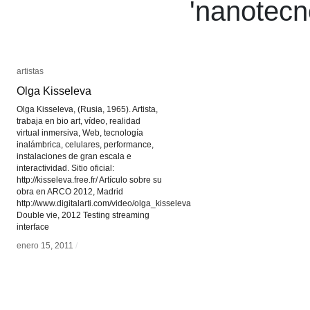
'
nanotecn
artistas
artistas
Olga Kisseleva
Olga Kisseleva
Olga Kisseleva, (Rusia, 1965). Artista,
trabaja en bio art, vídeo, realidad
virtual inmersiva, Web, tecnología
inalámbrica, celulares, performance,
instalaciones de gran escala e
interactividad. Sitio oficial:
http://kisseleva.free.fr/ Artículo sobre su
obra en ARCO 2012, Madrid
http://www.digitalarti.com/video/olga_kisseleva
Double vie, 2012 Testing streaming
enero 15, 2011
/
interface
enero 15, 2011
/