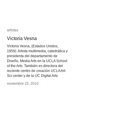
artistas
artistas
Victoria Vesna
Victoria Vesna
Victoria Vesna, (Estados Unidos,
1959). Artista multimedia, catedrática y
presidenta del departamento de
Diseño, Media Arts en la UCLA School
of the Arts. También es directora del
reciente centro de creación UCLA Art-
Sci center y de la UC Digital Arts
noviembre 25, 2010
noviembre 25, 2010
/
/