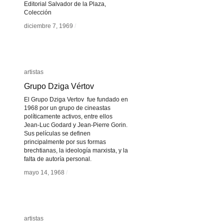
Editorial Salvador de la Plaza,
Colección
diciembre 7, 1969
diciembre 7, 1969
/
/
artistas
artistas
Grupo Dziga Vértov
Grupo Dziga Vértov
El Grupo Dziga Vertov fue fundado en
1968 por un grupo de cineastas
políticamente activos, entre ellos
Jean-Luc Godard y Jean-Pierre Gorin.
Sus películas se definen
principalmente por sus formas
brechtianas, la ideología marxista, y la
falta de autoría personal.
mayo 14, 1968
mayo 14, 1968
/
/
artistas
artistas