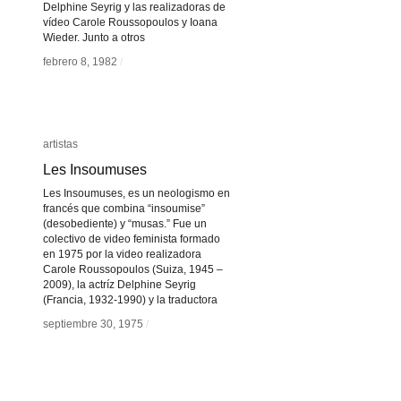
Delphine Seyrig y las realizadoras de
vídeo Carole Roussopoulos y Ioana
Wieder. Junto a otros
febrero 8, 1982
febrero 8, 1982
/
/
artistas
artistas
Les Insoumuses
Les Insoumuses
Les Insoumuses, es un neologismo en
francés que combina “insoumise”
(desobediente) y “musas.” Fue un
colectivo de video feminista formado
en 1975 por la video realizadora
Carole Roussopoulos (Suiza, 1945 –
2009), la actríz Delphine Seyrig
(Francia, 1932-1990) y la traductora
septiembre 30, 1975
septiembre 30, 1975
/
/