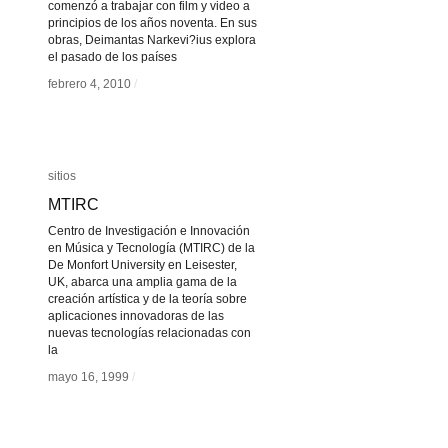
comenzó a trabajar con film y video a
principios de los años noventa. En sus
obras, Deimantas Narkevi?ius explora
el pasado de los países
febrero 4, 2010
febrero 4, 2010
/
/
sitios
sitios
MTIRC
MTIRC
Centro de Investigación e Innovación
en Música y Tecnología (MTIRC) de la
De Monfort University en Leisester,
UK, abarca una amplia gama de la
creación artística y de la teoría sobre
aplicaciones innovadoras de las
nuevas tecnologías relacionadas con
la
mayo 16, 1999
mayo 16, 1999
/
/