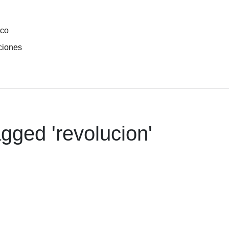
ico
ciones
gged '
revolucion
'