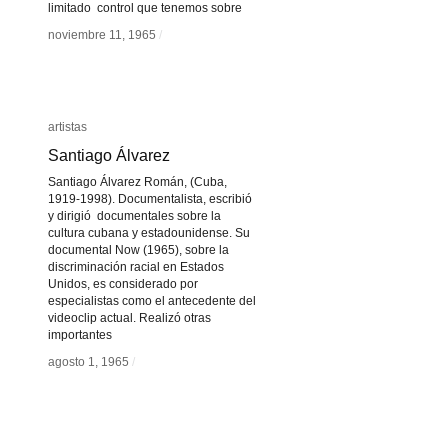
limitado control que tenemos sobre
noviembre 11, 1965
noviembre 11, 1965
/
/
artistas
artistas
Santiago Álvarez
Santiago Álvarez
Santiago Álvarez Román, (Cuba,
1919-1998). Documentalista, escribió
y dirigió documentales sobre la
cultura cubana y estadounidense. Su
documental Now (1965), sobre la
discriminación racial en Estados
Unidos, es considerado por
especialistas como el antecedente del
videoclip actual. Realizó otras
importantes
agosto 1, 1965
agosto 1, 1965
/
/