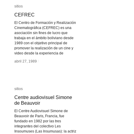
sitios
sitios
CEFREC
CEFREC
El Centro de Formación y Realización
Cinematográfica (CEFREC) es una
asociación sin fines de lucro que
trabaja en el ámbito boliviano desde
1989 con el objetivo principal de
promover la realización de un cine y
video desde la experiencia de
abril 27, 1989
abril 27, 1989
/
/
sitios
sitios
Centre audiovisuel Simone
Centre audiovisuel Simone
de Beauvoir
de Beauvoir
El Centre Audiovisuel Simone de
Beauvoir de Paris, Francia, fue
fundado en 1982 por las tres
integrantes del colectivo Les
Insoumuses (Las Insumusas): la actriz