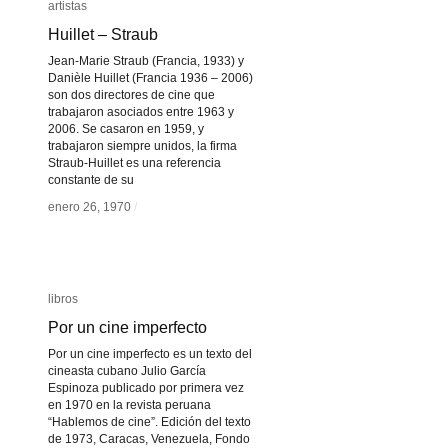
artistas
artistas
Huillet – Straub
Huillet – Straub
Jean-Marie Straub (Francia, 1933) y
Danièle Huillet (Francia 1936 – 2006)
son dos directores de cine que
trabajaron asociados entre 1963 y
2006. Se casaron en 1959, y
trabajaron siempre unidos, la firma
Straub-Huillet es una referencia
constante de su
enero 26, 1970
enero 26, 1970
/
/
libros
libros
Por un cine imperfecto
Por un cine imperfecto
Por un cine imperfecto es un texto del
cineasta cubano Julio García
Espinoza publicado por primera vez
en 1970 en la revista peruana
“Hablemos de cine”. Edición del texto
de 1973, Caracas, Venezuela, Fondo