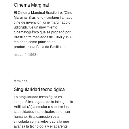
Cinema Marginal
Cinema Marginal
El Cinema Marginal Brasileriro, (Cine
Marginal Brasileño), también llamado
cine de invención, cine marginado o
udigrúdi, fue un movimiento
cinematográfico que se propagó por
Brasil entre mediados de 1968 y 1973,
teniendo como principales
productoras a Boca da Basilio en
marzo 4, 1968
marzo 4, 1968
/
/
términos
términos
Singularidad tecnológica
Singularidad tecnológica
La singularidad tecnológica es
la hipotética llegada de la Inteligencia
Artificial (AI) a emular o superar las
capacidades intelectuales de un ser
humano. Esta expresión esta
vinculada con la velocidad a la que
avanza la tecnología y el aparente