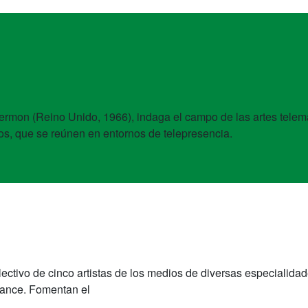
ermon (Reino Unido, 1966), indaga el campo de las artes telemá
tos, que se reúnen en entornos de telepresencia.
ectivo de cinco artistas de los medios de diversas especialida
ormance. Fomentan el