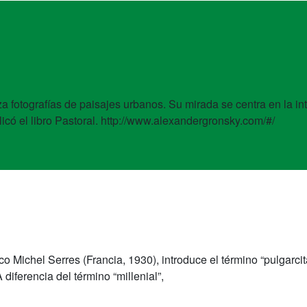
 fotografías de paisajes urbanos. Su mirada se centra en la inte
ó el libro Pastoral. http://www.alexandergronsky.com/#/
órico Michel Serres (Francia, 1930), introduce el término “pulgar
 diferencia del término “millenial”,