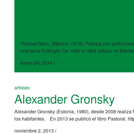
artistas
Yoshua Okón
Yoshua Okón, (México, 1979). Trabaja con performance
una beca Fulbright. De 1990 a 1994 obtuvo un Bachelo
enero 24, 2014
/
artistas
Alexander Gronsky
Alexander Gronsky (Estonia, 1980), desde 2008 realiza f
los habitantes. En 2013 se publicó el libro Pastoral. h
noviembre 2, 2013
/