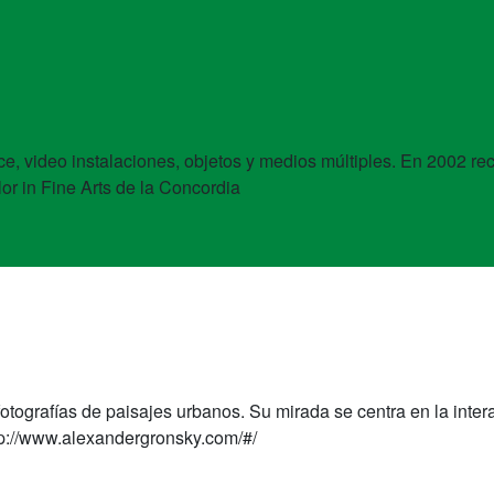
, video instalaciones, objetos y medios múltiples. En 2002 rec
r in Fine Arts de la Concordia
otografías de paisajes urbanos. Su mirada se centra en la inter
ttp://www.alexandergronsky.com/#/