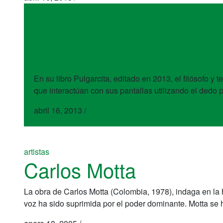
libros
Pulgarcita
En su libro Pulgarcita, editado en 2013, el filósofo y 
que interactúan con sus pantallas utilizando el dedo pu
abril 16, 2013
/
artistas
Carlos Motta
La obra de Carlos Motta (Colombia, 1978), indaga en la 
voz ha sido suprimida por el poder dominante. Motta se 