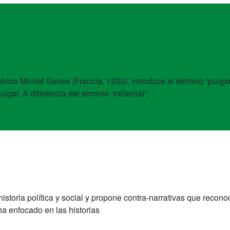
teórico Michel Serres (Francia, 1930), introduce el término “pulg
lgar. A diferencia del término “millenial”,
historia política y social y propone contra-narrativas que reco
ha enfocado en las historias