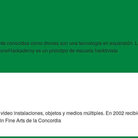
 de drones
te conocidos como drones son una tecnología en expansión. Lo
#DroneHackademy es un prototipo de escuela hacktivista
ideo instalaciones, objetos y medios múltiples. En 2002 recibi
in Fine Arts de la Concordia