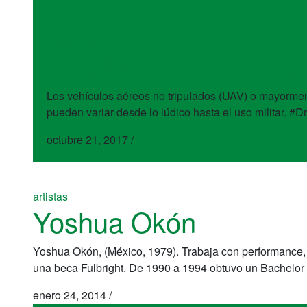
dispositivos
Academia hacktivista
Los vehículos aéreos no tripulados (UAV) o mayormen
pueden variar desde lo lúdico hasta el uso militar. 
octubre 21, 2017
/
artistas
Yoshua Okón
Yoshua Okón, (México, 1979). Trabaja con performance, v
una beca Fulbright. De 1990 a 1994 obtuvo un Bachelor 
enero 24, 2014
/