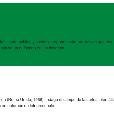
a historia política y social y propone contra-narrativas que r
otta se ha enfocado en las historias
mon (Reino Unido, 1966), indaga el campo de las artes telemáti
n en entornos de telepresencia.