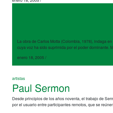
enero 18, 2005
/
artistas
Carlos Motta
La obra de Carlos Motta (Colombia, 1978), indaga en l
cuya voz ha sido suprimida por el poder dominante. M
enero 18, 2005
/
artistas
Paul Sermon
Desde principios de los años noventa, el trabajo de Ser
por el usuario entre participantes remotos, que se reúne