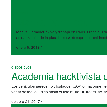
artistas
Marika Dermineur
Marika Dermineur vive y trabaja en París, Francia. Tr
actualización de la plataforma web experimental Incid
enero 5, 2018
/
dispositivos
Academia hacktivista 
Los vehículos aéreos no tripulados (UAV) o mayormente
variar desde lo lúdico hasta el uso militar. #DroneHacka
octubre 21, 2017
/