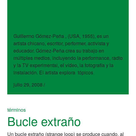
Guillermo Gómez-
Peña
Guillermo Gómez-Peña , (USA, 1955), es un
artista chicano, escritor, performer, activista y
educador. Gómez-Peña crea su trabajo en
múltiples medios, incluyendo la performance, radio
y la TV experimental, el vídeo, la fotografía y la
instalación. El artista explora tópicos
julio 29, 2008
/
términos
Bucle extraño
Un bucle extraño (strange loop) se produce cuando, al