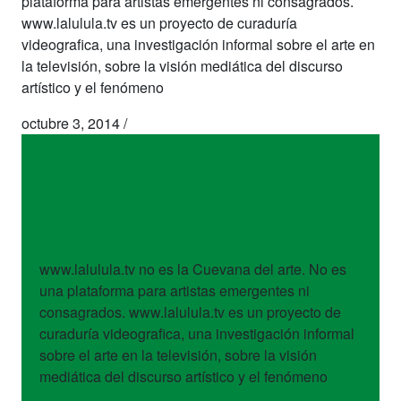
plataforma para artistas emergentes ni consagrados.
www.lalulula.tv es un proyecto de curaduría
videografica, una investigación informal sobre el arte en
la televisión, sobre la visión mediática del discurso
artístico y el fenómeno
octubre 3, 2014
/
sitios
Lalulula.tv
www.lalulula.tv no es la Cuevana del arte. No es
una plataforma para artistas emergentes ni
consagrados. www.lalulula.tv es un proyecto de
curaduría videografica, una investigación informal
sobre el arte en la televisión, sobre la visión
mediática del discurso artístico y el fenómeno