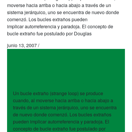
moverse hacia arriba o hacia abajo a través de un
sistema jerárquico, uno se encuentra de nuevo donde
comenzó. Los bucles extraños pueden
implicar autorreferencia y paradoja. El concepto de
bucle extraño fue postulado por Douglas
junio 13, 2007
/
términos
Bucle extraño
Un bucle extraño (strange loop) se produce
cuando, al moverse hacia arriba o hacia abajo a
través de un sistema jerárquico, uno se encuentra
de nuevo donde comenzó. Los bucles extraños
pueden implicar autorreferencia y paradoja. El
concepto de bucle extraño fue postulado por