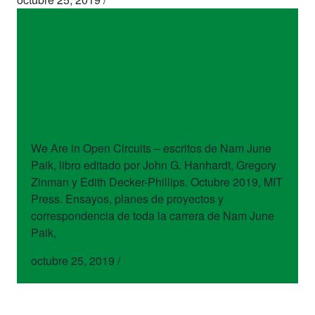
libros
We Are in Open
Circuits
We Are in Open Circuits – escritos de Nam June
Paik, libro editado por John G. Hanhardt, Gregory
Zinman y Edith Decker-Phillips. Octubre 2019, MIT
Press. Ensayos, planes de proyectos y
correspondencia de toda la carrera de Nam June
Paik,
octubre 25, 2019
/