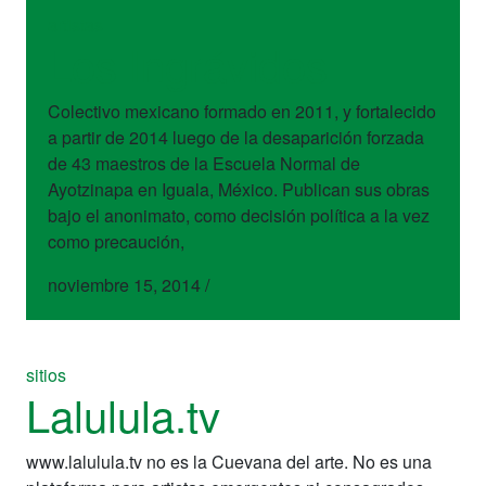
artistas
Los Ingrávidos
Colectivo mexicano formado en 2011, y fortalecido
a partir de 2014 luego de la desaparición forzada
de 43 maestros de la Escuela Normal de
Ayotzinapa en Iguala, México. Publican sus obras
bajo el anonimato, como decisión política a la vez
como precaución,
noviembre 15, 2014
/
sitios
Lalulula.tv
www.lalulula.tv no es la Cuevana del arte. No es una