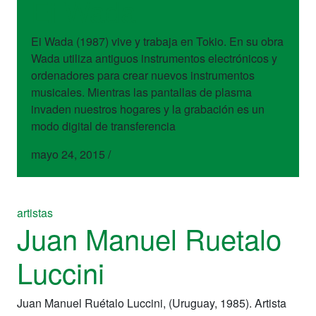
Ei Wada
Ei Wada (1987) vive y trabaja en Tokio. En su obra
Wada utiliza antiguos instrumentos electrónicos y
ordenadores para crear nuevos instrumentos
musicales. Mientras las pantallas de plasma
invaden nuestros hogares y la grabación es un
modo digital de transferencia
mayo 24, 2015
/
artistas
Juan Manuel Ruetalo
Luccini
Juan Manuel Ruétalo Luccini, (Uruguay, 1985). Artista