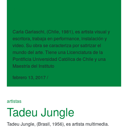
artistas
Carla Garlaschi
Carla Garlaschi, (Chile, 1981), es artista visual y
escritora, trabaja en performance, instalación y
video. Su obra se caracteriza por satirizar el
mundo del arte. Tiene una Licenciatura de la
Pontificia Universidad Católica de Chile y una
Maestría del Instituto
febrero 13, 2017
/
artistas
Tadeu Jungle
Tadeu Jungle, (Brasil, 1956), es artista multimedia.