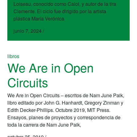
Loiseau, conocido como Caloi, y autor de la tira
Clemente. El ciclo fue dirigido por la artista
plástica María Verónica
junio 7, 2024
/
libros
We Are in Open
Circuits
We Are in Open Circuits – escritos de Nam June Paik,
libro editado por John G. Hanhardt, Gregory Zinman y
Edith Decker-Phillips. Octubre 2019, MIT Press.
Ensayos, planes de proyectos y correspondencia de
toda la carrera de Nam June Paik,
octubre 25, 2019
/