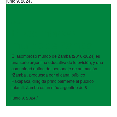
junio 9, 2024
/
obras
El asombroso
mundo de Zamba
El asombroso mundo de Zamba (2010-2024) es
una serie argentina educativa de televisión, y una
comunidad online del personaje de animación
“Zamba”, producida por el canal público
Pakapaka, dirigida principalmente al público
infantil. Zamba es un niño argentino de 8
junio 9, 2024
/