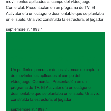
movimientos aplicados al campo del videojuego.
Comercial: Presentación en un programa de TV: El
Activator era un octágono desmontable que se plantaba
en el suelo. Una vez construida la estructura, el jugador
septiembre 7, 1993
/
dispositivos
Sega Activator Ring
Un periférico precursor de los sistemas de captura
de movimientos aplicados al campo del
videojuego. Comercial: Presentación en un
programa de TV: El Activator era un octágono
desmontable que se plantaba en el suelo. Una vez
construida la estructura, el jugador
septiembre 7, 1993
/