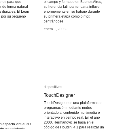
rios para que
el campo y formado en Buenos Aires,
r de forma natural
su herencia latinoamericana influye
 digitales. El Leap
enormemente en su trabajo durante
a por su pequeño
su primera etapa como pintor,
centrándose
enero 1, 2003
enero 1, 2003
/
/
dispositivos
dispositivos
TouchDesigner
TouchDesigner
TouchDesigner es una plataforma de
programación mediante nodos
orientado al contenido multimedia e
interactivo en tiempo real. En el año
2000, Hermanovic se basa en el
n espacio virtual 3D
código de Houdini 4.1 para realizar un