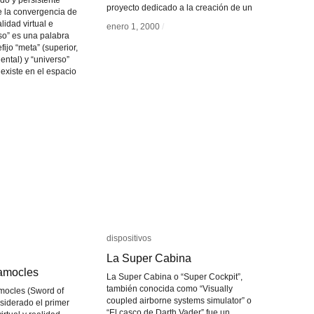
do y persistente
proyecto dedicado a la creación de un
e la convergencia de
lidad virtual e
enero 1, 2000
enero 1, 2000
/
/
rso” es una palabra
ijo “meta” (superior,
ental) y “universo”
 existe en el espacio
dispositivos
dispositivos
La Super Cabina
La Super Cabina
amocles
amocles
La Super Cabina o “Super Cockpit”,
también conocida como “Visually
ocles (Sword of
coupled airborne systems simulator” o
siderado el primer
“El casco de Darth Vader” fue un