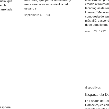
colectivo comparti
inerciales, que permitían rastrear y
ncial que
creado a través d
reaccionar a los movimientos del
 en la
tecnologías de rea
usuario y
sarrollada
Internet. “Metave
septiembre 4, 1993
septiembre 4, 1993
/
/
compuesta del pref
más allá, trascend
(todo aquello que
marzo 22, 1992
marzo 22, 1992
/
/
dispositivos
dispositivos
Espada de D
Espada de D
La Espada de Dam
Damocles) es con
lesphere