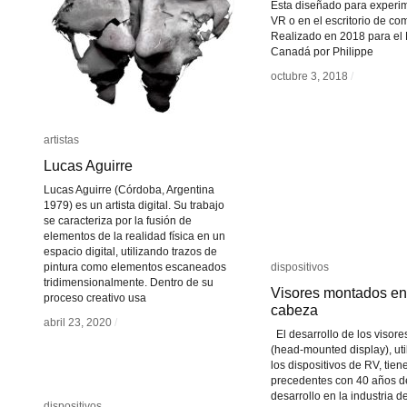
Esta diseñado para experi
VR o en el escritorio de co
Realizado en 2018 para el
Canadá por Philippe
octubre 3, 2018
octubre 3, 2018
/
/
artistas
artistas
Lucas Aguirre
Lucas Aguirre
Lucas Aguirre (Córdoba, Argentina
1979) es un artista digital. Su trabajo
se caracteriza por la fusión de
elementos de la realidad física en un
espacio digital, utilizando trazos de
pintura como elementos escaneados
dispositivos
dispositivos
tridimensionalmente. Dentro de su
Visores montados en
Visores montados en
proceso creativo usa
cabeza
cabeza
abril 23, 2020
abril 23, 2020
/
/
El desarrollo de los visore
(head-mounted display), uti
los dispositivos de RV, tien
precedentes con 40 años d
desarrollo en la industria de
dispositivos
dispositivos