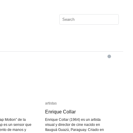
artistas
artistas
Enrique Collar
Enrique Collar
ap Motion” de la
Enrique Collar (1964) es un artista
ap es un sensor que
visual y director de cine nacido en
iento de manos y
Itauguá Guazú, Paraguay. Criado en