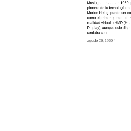
Mask), patentada en 1960, 
pionero de la tecnología m
Morton Heilig, puede ser c
como el primer ejemplo de 
realidad virtual o HMD (H
Display), aunque este dispo
contaba con
agosto 26, 1960
agosto 26, 1960
/
/