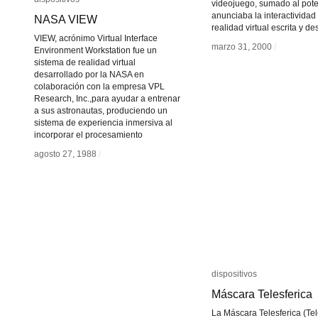
videojuego, sumado al pote
anunciaba la interactividad
NASA VIEW
NASA VIEW
realidad virtual escrita y de
VIEW, acrónimo Virtual Interface
marzo 31, 2000
marzo 31, 2000
/
/
Environment Workstation fue un
sistema de realidad virtual
desarrollado por la NASA en
colaboración con la empresa VPL
Research, Inc.,para ayudar a entrenar
a sus astronautas, produciendo un
sistema de experiencia inmersiva al
incorporar el procesamiento
agosto 27, 1988
agosto 27, 1988
/
/
dispositivos
dispositivos
Máscara Telesferica
Máscara Telesferica
La Máscara Telesferica (Te