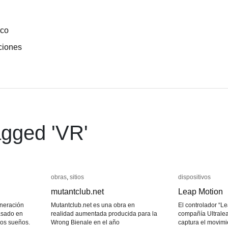
ico
ciones
gged '
VR
'
obras
obras
,
sitios
sitios
dispositivos
dispositivos
mutantclub.net
mutantclub.net
Leap Motion
Leap Motion
neración
Mutantclub.net es una obra en
El controlador “Le
asado en
realidad aumentada producida para la
compañía Ultrale
los sueños.
Wrong Bienale en el año
captura el movim