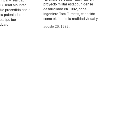
irtual y realidad
proyecto militar estadounidense
D (Head Mounted
desarrollado en 1982, por el
fue precedida por la
ingeniero Tom Furness, conocido
ca patentada en
como el abuelo la realidad virtual y
ototipo fue
rdvard
agosto 26, 1982
agosto 26, 1982
/
/