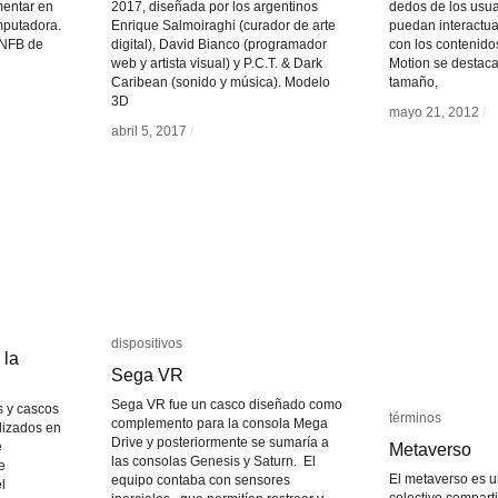
mentar en
2017, diseñada por los argentinos
dedos de los usua
mputadora.
Enrique Salmoiraghi (curador de arte
puedan interactua
 NFB de
digital), David Bianco (programador
con los contenidos
web y artista visual) y P.C.T. & Dark
Motion se destac
Caribean (sonido y música). Modelo
tamaño,
3D
mayo 21, 2012
mayo 21, 2012
/
/
abril 5, 2017
abril 5, 2017
/
/
dispositivos
dispositivos
 la
 la
Sega VR
Sega VR
Sega VR fue un casco diseñado como
s y cascos
términos
términos
complemento para la consola Mega
lizados en
Drive y posteriormente se sumaría a
e
Metaverso
Metaverso
las consolas Genesis y Saturn. El
e
El metaverso es u
equipo contaba con sensores
l