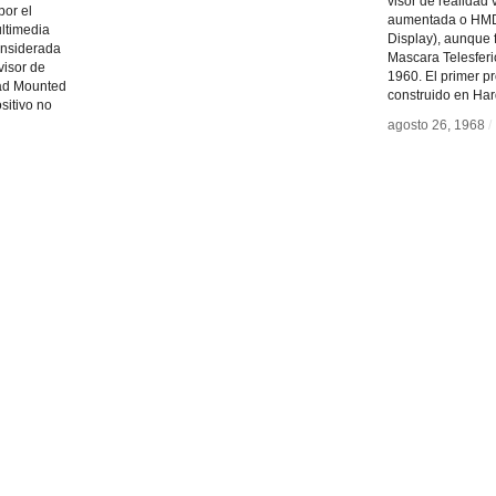
visor de realidad v
por el
aumentada o HM
ultimedia
Display), aunque 
onsiderada
Mascara Telesferi
visor de
1960. El primer pr
ead Mounted
construido en Ha
sitivo no
agosto 26, 1968
agosto 26, 1968
/
/